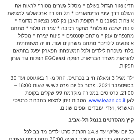
הדינוזאור הגדול בעולם * מסלול גשרים מטורף לראות את
העולם דרך עיניי הדינוזאורים * תל חפירה ארכיאולוגי למציאת
אוצרות מאובנים * תקופת האבן בקולנוע מציאות מדומה *
פינות ישיבה מוצלות* מתקני רכיבה * עמדות סלפי * מתחם
מתנפחים ענק * מתחם קטנטנים * פינות יצירה * מסלול
אופנועים לילדים* מתחם משחקים ועוד. חוויה משפחתית
בלתי נשכחת לילדים ולכל המשפחה! הפארק יפעל בהתאם
להוראות משרד הבריאות. הפקה EGOeast הפקות וגד אורון
הפקות.
ילד מגיל 3 ומעלה חייב בכרטיס. החל מ- 1 באוגוסט ועד 30
בספטמבר 2021. פתוח כל יום פרט לשישי שעות 16:00 –
21:00. כרטיסים במכירה מוקדמת 99 שקלים בקופת
לאן
www.leaan.co.il
. הטבות ניתן למצוא בחברות כרטיסי
האשראי, ועדיי עובדים וגופים שונים.
קיץ מהסרטים בנמל תל-אביב
כל יום שלישי עד 24.8 הקרנת סרט ילדים מדובב לכל
המשפחה בכניסה חופשית בשעה 20:00 תחת כיפת השמים.