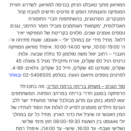
המוזיאון מתוך טאבלט הניתן בכניסה למוזיאון. לשדרוג חוויית
המוסיקה והעצמתה הופקו 8 סרטים חדשים לטובת קהל
המבקרים. הסרטונים, בהשתתפות חברי התזמורת
האנדלוסית, 'מקמאת' העותמנים מובילי הזמר התימני, נגנים
נוספים ואמנים שונים, מלווים בקריינות של המוזיקאי יאיר
דלאל. מתי? מידי יום במהלך יולי – אוגוסט. שעות פתיחה א'-
ה' 10:00-19:00, שישי 10:00-14:00. איפה? מוזיאון המוזיקה
העברי – רחוב יואל משה סולומון 10 נחלת שבעה. עלות:
כרטיס רגיל 60 שקלים, אזרח ותיק/ילד מגיל 5 ומעלה 45
שקלים, סטודנט 40 שקלים, חייל 32 שקלים. גילאים: 4-99.
לפרטים נוספים ותיאום הגעה: בטלפון 02-5406505
ובאתר
סוד הגנים – משחק בריחה ברמת הנדיב
: מה בתכנית?
הרפתקה בסגנון חדרי בריחה במרחב הפתוח. המשתתפים
יצאו למסע בזמן עם מדען מבולבל שחזר מהעתיד ישר ללב
הגנים! הילדים מוזמנים לסייע לו לגלות את הסוד לעתידו של
המין האנושי זה שיציל את כדור הארץ. מתי? כל יום במהלך
יולי ואוגוסט בין השעות 08:00-19:30 חוץ מימי שלישי.
(שלישי ושבת- עד 16:00, שישי- עד 14:00). איפה? רמת