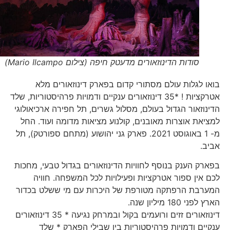
סודות הדינוזאורים מדעטק חיפה (צילום Mario Ilcampo)
בואו לגלות עולם מסתורי קדום בפארק דינוזאורים מלא
אטרקציות ! *35 דינוזאורים ענקיים ודמויות פרהיסטוריות, שלד
הדינוזאור הגדול בעולם, מסלול גשרים, תל חפירה ארכיאולוגי
למציאת אוצרות מאובנים, קולנוע מציאות מדומה ועוד. החל
מ- 1 באוגוסט 2021. פארק גני יהושוע (מתחם ספורטק), תל
אביב.
בפארק הענק בנוסף לחוויות הדינוזאורים בגדול טבעי, מחכות
לכם אין ספור אטרקציות ופעילויות לכל המשפחה. חוויה
המערבת הרפתקה מטורפת של היכרות עם מי ששלט בכדור
הארץ לפני 180 מיליון שנה.
דינוזאורים זזים ורועמים בקול ובמרחק נגיעה * 35 דינוזאורים
ענקיים ודמויות פרהיסטוריות בין שבילי הפארק * שלד