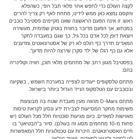
לקצה העולם כדי לחפש אחר פלאי תבל ויופי, כשהפלא
והקסם נמצא כאן ממש לידינו, מתחת לאף רק צריך להרים
ראש. זו אינה הפעם הראשונה שאנו מקיימים פסטיבל כוכבים
במכתש, אך הפעם מדובר בחווית בוטיק שמימית, מעשירה
ויוצאת דופן לכל אדם בכל גיל, כך שגם במעבדה לחקר
המאדים תדרך כף רגלם לא רק של אסטרונאוטים ומדענים
אלא גם כף רגלו של ילד סקרן שירצה להיות מדען".
בפסטיבל מגוון רחב של מתחמים מלאי תוכן, חוויה וקולינריה
בהם:
מתחם טלסקופים ייעודים לצפייה במערכת השמש , בשקיעה
ובכוכבים עם הטלסקופ הנייד הגדול ביותר בישראל.
מתחם D-Mars מהווה מעין מעבדת שטח בה מבוצעות
משימות מחקר המסייעות לצבירת ידע ונסיון לקראת טיסות
מאוישות למאדים. כיום מגיעות סוכנויות חלל מכל העולם (יש
פחות מ-10 מתחמים מסוג זה בעולם). סיור ב"הבטיאט" בו
חיים האסטרונאטים. היכרות עם טכנולוגיות חלל המאפשרות
לנו לחקור ולהגיע למאדים, הציוד הנלווה