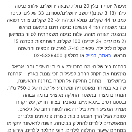
איפה? יוסף ריבלין 20 נחלת שבעה ירושלים. עלות: כניסה
לילד (3-18 שנים)/תושב ירושלים/סטודנט 33 שקלים. כניסה
למבוגר 44 שקלים. גמלאי/נכה/חייל- 22 שקלים. צוותי רפואה
ובני משפחה (עד 4 אנשים) כניסה חינם בתיאום מראש
ובהצגת תעודה מזהה. עלות כניסה משפחתית לסיור במוזיאון
(2 מבוגרים +3 ילדים) 100 שקלים. השתתפות בסדנה 15
שקלים לכל ילד. גילאים: 7-10. לפרטים נוספים והרשמה
מראש:
באתר
,
במייל
או בטלפון: 02-5329400
קרחנה בירושלים
: מה בתכנית? עיריית ירושלים וחב' אריאל
מזמינות את הקהל הרחב לפעילות הכי צוננת בארץ – 'קרחנה
בירושלים' – מתחם החלקה על הקרח בתחנה הראשונה,
שהובא במיוחד מאוסטריה ומשתרע על שטח של כ-750 מ"ר.
המתחם מצויד במשטח החלקה מקצועי ברמה גבוהה
ובסטנדרטים בינלאומיים, מאובזר בציוד חדיש, עשוי קרח
אמיתי המציע חוויית בילוי והנאה לטווח רחב של גילאים.
לטובת הגיל הרך הובאו בובות בצורת פינגווינים וכלבי ים
המאפשרים לילדים להחליק בביטחה. השנה לראשונה יתקיימו
במתחם שיעורי החלקה לילדים, חוגי החלקה לילדים, אירועים,