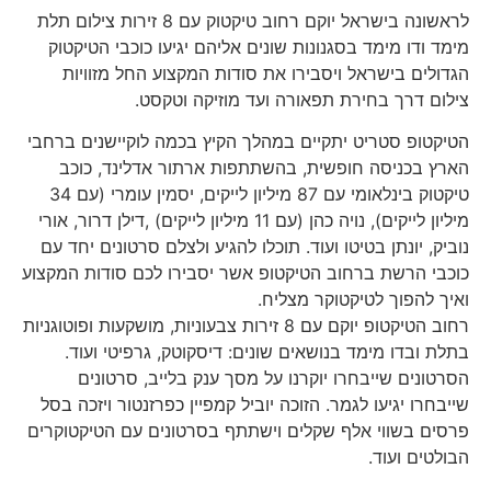
לראשונה בישראל יוקם רחוב טיקטוק עם 8 זירות צילום תלת
מימד ודו מימד בסגנונות שונים אליהם יגיעו כוכבי הטיקטוק
הגדולים בישראל ויסבירו את סודות המקצוע החל מזוויות
צילום דרך בחירת תפאורה ועד מוזיקה וטקסט.
הטיקטופ סטריט יתקיים במהלך הקיץ בכמה לוקיישנים ברחבי
הארץ בכניסה חופשית, בהשתתפות ארתור אדלינד, כוכב
טיקטוק בינלאומי עם 87 מיליון לייקים, יסמין עומרי (עם 34
מיליון לייקים), נויה כהן (עם 11 מיליון לייקים) ,דילן דרור, אורי
נוביק, יונתן בטיטו ועוד. תוכלו להגיע ולצלם סרטונים יחד עם
כוכבי הרשת ברחוב הטיקטופ אשר יסבירו לכם סודות המקצוע
ואיך להפוך לטיקטוקר מצליח.
רחוב הטיקטופ יוקם עם 8 זירות צבעוניות, מושקעות ופוטוגניות
בתלת ובדו מימד בנושאים שונים: דיסקוטק, גרפיטי ועוד.
הסרטונים שייבחרו יוקרנו על מסך ענק בלייב, סרטונים
שייבחרו יגיעו לגמר. הזוכה יוביל קמפיין כפרזנטור ויזכה בסל
פרסים בשווי אלף שקלים וישתתף בסרטונים עם הטיקטוקרים
הבולטים ועוד.