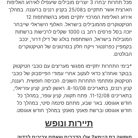
מכל תחרות יבחרו 3 יוצרים מובילים שיעפילו לאירוע האליפות
הארצית אשר תתקיים ב25/08 בקניון רננים ברעננה. במהלך
אירוע האליפות המרכזי יתקיים מופע בהשתתפות 12
הטיקטוקרים מהמובילים בישראל. האלוף הישראלי שייבחר
יזכה בסל פרסים רחב בו 1000 שקלים לרכישות ברשתות
המובילות בישראל, השתתפות בולוג של דילן דרור, יככב
בקמפיין כפרזנטור וייקח חלק בסרטונים של הטיקטוקרים
הבולטים.
*בימי התחרות יתקיימו מפגשי מעריצים עם כוכבי הטיקטוק
בבוקר ואחה"צ כדאי לעקוב אחרי עמודי הפייסבוק של כוכבי
הטיקטוק ומתחמי התחרות השונים. הכניסה חופשית. רעננה,
קניון רננים, בתאריכים 8-10/08. ראשון לציון, קניון עזריאלי,
בתאריכים 11-12/08. פתח תקווה, קניון עופר, במהלך כל
חודש אוגוסט. באר שבע, מתחם סינמה סיטי, במהלך כל
חודש אוגוסט וברשת פאנקי מאנקי במהלך חודש אוגוסט.
תיירות ונופש
חופשה בת קיימא? אלו הדברים שאתם צריכים לבדוק