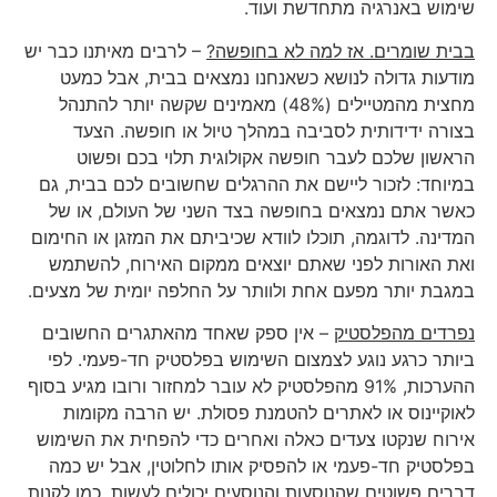
שימוש באנרגיה מתחדשת ועוד.
בבית שומרים. אז למה לא בחופשה?
– לרבים מאיתנו כבר יש
מודעות גדולה לנושא כשאנחנו נמצאים בבית, אבל כמעט
מחצית מהמטיילים (48%) מאמינים שקשה יותר להתנהל
בצורה ידידותית לסביבה במהלך טיול או חופשה. הצעד
הראשון שלכם לעבר חופשה אקולוגית תלוי בכם ופשוט
במיוחד: לזכור ליישם את ההרגלים שחשובים לכם בבית, גם
כאשר אתם נמצאים בחופשה בצד השני של העולם, או של
המדינה. לדוגמה, תוכלו לוודא שכיביתם את המזגן או החימום
ואת האורות לפני שאתם יוצאים ממקום האירוח, להשתמש
במגבת יותר מפעם אחת ולוותר על החלפה יומית של מצעים.
נפרדים מהפלסטיק
– אין ספק שאחד מהאתגרים החשובים
ביותר כרגע נוגע לצמצום השימוש בפלסטיק חד-פעמי. לפי
ההערכות, 91% מהפלסטיק לא עובר למחזור ורובו מגיע בסוף
לאוקיינוס או לאתרים להטמנת פסולת. יש הרבה מקומות
אירוח שנקטו צעדים כאלה ואחרים כדי להפחית את השימוש
בפלסטיק חד-פעמי או להפסיק אותו לחלוטין, אבל יש כמה
דברים פשוטים שהנוסעות והנוסעים יכולים לעשות, כמו לקנות