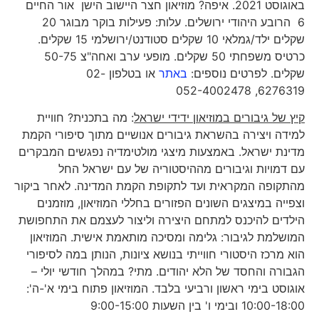
באוגוסט 2021. איפה? מוזיאון חצר היישוב הישן אור החיים
6 הרובע היהודי ירושלים. עלות: פעילות בוקר מבוגר 20
שקלים ילד/גמלאי 10 שקלים סטודנט/ירושלמי 15 שקלים.
כרטיס משפחתי 50 שקלים. מופעי ערב ואחה"צ 50-75
שקלים. לפרטים נוספים:
באתר
או בטלפון 02-
6276319, 052-4002478
קיץ של גיבורים במוזיאון ידידי ישראל
: מה בתכנית? חוויית
למידה ויצירה בהשראת גיבורים אנושיים מתוך סיפורי הקמת
מדינת ישראל. באמצעות מיצגי מולטימדיה נפגשים המבקרים
עם דמויות וגיבורים מההיסטוריה של עם ישראל החל
מהתקופה המקראית ועד לתקופת הקמת המדינה. לאחר ביקור
וצפייה במיצגים השונים הפזורים בחללי המוזיאון, מוזמנים
הילדים להיכנס למתחם היצירה וליצור לעצמם את התחפושת
המושלמת לגיבור: גלימה ומסיכה מותאמת אישית. המוזיאון
הוא מרכז היסטורי חווייתי בנושא ציונות, הנותן במה לסיפורי
הגבורה והחסד של הלא יהודים. מתי? במהלך חודשי יולי –
אוגוסט בימי ראשון ורביעי בלבד. המוזיאון פתוח בימי א'-ה':
10:00-18:00 ובימי ו' בין השעות 9:00-15:00