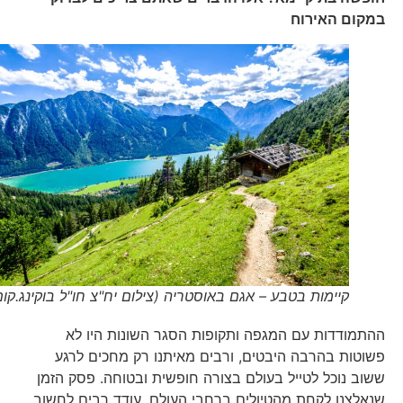
במקום האירוח
קיימות בטבע – אגם באוסטריה (צילום יח"צ חו"ל בוקינג.קום)
ההתמודדות עם המגפה ותקופות הסגר השונות היו לא
פשוטות בהרבה היבטים, ורבים מאיתנו רק מחכים לרגע
ששוב נוכל לטייל בעולם בצורה חופשית ובטוחה. פסק הזמן
שנאלצנו לקחת מהטיולים ברחבי העולם, עודד רבים לחשוב