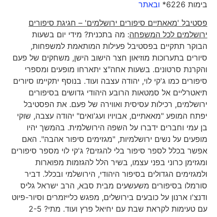
בימות 6226*
ובאתר
פסטיבל 'מאאתיים סיפורים ירושלמים' – חגיגת סיפורים
ירושלמים לכל המשפחה
: מה בתכנית? מידי יום בשעות
הבוקר תתקיים בפסטיבל פעילות המותאמת למשפחות,
סיורים בתערוכות מוזיאון חצר הישוב הישן, משחקים של פעם
והקרנת סרטונים. בשעות אחה"צ יתארחו מופעים ומספרי
סיפורים כמו ג'קי לוי, יהודה עצבה ועוד. בנוסף יתקיימו סיורים
תיאטרליים אל סמטאות הרובע היהודי גדושים בסיפורים
ירושלמים, רכילות עסיסית ואווירה של פעם. את הפסטיבל
יפתח המופע "מאאתיים, אבויויו ועג'ואים" יהודה עצבה, שוקי
בן עמי וחברים ידברו על השפה הירושלמית. בהמשך יהיו
מופעים על נשים ירושלמיות, "מגזימים סיפור אהבה". האם
אפשר בכלל לספר סיפור בלי להגזים? ג'קי לוי מספר סיפורים
ומגזימן כרוני בפני עצמו, בשיר הלל להגזמות מפוארות
ולמגזימים הגדולים בסיפור היהודי, הירושלמי ובכלל. דביר
סורמלו בסיפורים משעשעים מבית סבא, הרב ישראל גליס
ודנצ'ו ארנון על כובעים בירושלים, מפגש כלייזמרים וסיור-פיוט
עם טעימות לקראת שבת עם יחיאל פרץ ועוד. מתי? 2-5