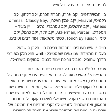
לבנים, סמוקים ומבעבעים להציע.
בין המשתתפים: יקב ארזה, חברת הכרם, יקב דלתון, יקב
רקנאטי, Miraval, יקב עמק האלה, Tommasi, Claudy Bay,
Mateus , יקב ירושלים, יקב טפרברג, נתיב יין, יין בעיר –
אספריט, Akkerman, Purcari, יקב יתיר, יקב כרמל, יקב
סימון,Touch By Fusion, כספי משקאות, ועוד רבים וטובים.
חיים גן איש הענבים: "תרבות צריכת היין הלבן בישראל
בעלייה מתמדת, אנו גאים שפסטיבל white הוא חלק מפורצי
הדרך שהוביל ומוביל צריכת יינות לבנים וסמוקים בישראל".
עפרה בל יו"ר החברה העירונית לפיתוח התיירות
בהרצליה: "מרגש לחזור לשגרת האירועים עם אוסף רחב של
פסטיבלים, כאשר אחד הצבעוניים והמרעננים שבניהם הוא
פסטיבל הקוקטיילים הרשמי של ישראל, המתקיים השנה שוב
כמסורת בפעם השישית במרינה הרצליה. זאת לאחר שבשנים
האחרונות נחשף הקהל הישראלי לעולם הקוקטיילים הרחב
והמגוון, ואנו שמחים להנגיש למבקרי המרינה את המיטב של
עולם זה ביומיים של פסטיבל שיציג את סצנת הקוקטיילים