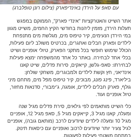
עם סאפ על הירדן באינדיפארק (צילום רונן טופלברג)
אתר השייט והאטרקציות "אינדי פארק", הממוקם במפגש
תעלות הירדן, מזמין ליהנות בחודשי הקיץ החמים, משייט מגוון
במי הירדן הנעימים, קיר טיפוס מים, מגלשת מים מתנפחת
לילדים ופארק חבלים ואתגרים, בכרטיס משולב ליום פעילות,
הכולל שימוש חופשי בכל מתקני הפארק, טיולי אופניים ושייט
בכלי אחד לבחירה. באתר כל אחד מהמשפחה ימצא פעילות
לבחירתו: סאפ-גלשן, קייאקים, סירות פדלים, שייט קאנו
אינדיאני, חץ וקשת לילדים ולמבוגרים, משחקי שולחן:
ביליארד, פינג פונג, מבוכים, קיר טיפוס מפל מים, מתחם מיני
גולף, פארק חבלים לילדים, אומגה, ג'ימבורי, סדנאות מחזור,
טיול אופניים ועוד.
כלי השייט מותאמים לפי גילאים, סירת פדלים מגיל שנה
ומעלה, קאנו מגיל 3, קייאקים מגיל 5, סאפ מגיל 12, אופניים
מגיל 10 ומעלה לילדים שיודעים לרכב (מותאם גובה), אופניים
לגיל צעיר יותר שיודעים לרכוב ואופניים עם כיסאות תינוק.
במתחם משטחי פעילות לפעוטות.