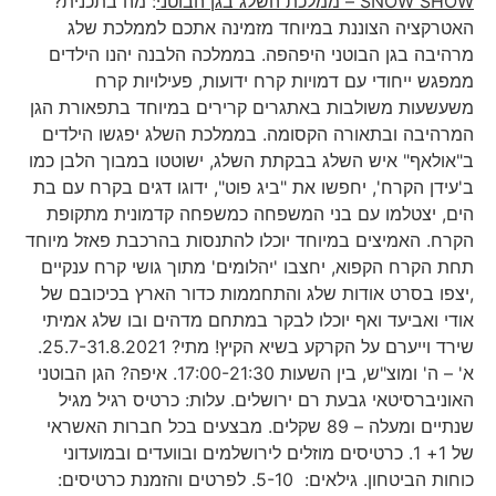
SNOW SHOW
– ממלכת השלג בגן הבוטני
: מה בתכנית?
האטרקציה הצוננת במיוחד מזמינה אתכם לממלכת שלג
מרהיבה בגן הבוטני היפהפה. בממלכה הלבנה יהנו הילדים
ממפגש ייחודי עם דמויות קרח ידועות, פעילויות קרח
משעשעות משולבות באתגרים קרירים במיוחד בתפאורת הגן
המרהיבה ובתאורה הקסומה. בממלכת השלג יפגשו הילדים
ב"אולאף" איש השלג בבקתת השלג, ישוטטו במבוך הלבן כמו
ב'עידן הקרח', יחפשו את "ביג פוט", ידוגו דגים בקרח עם בת
הים, יצטלמו עם בני המשפחה כמשפחה קדמונית מתקופת
הקרח. האמיצים במיוחד יוכלו להתנסות בהרכבת פאזל מיוחד
תחת הקרח הקפוא, יחצבו 'יהלומים' מתוך גושי קרח ענקיים
,יצפו בסרט אודות שלג והתחממות כדור הארץ בכיכובם של
אודי ואביעד ואף יוכלו לבקר במתחם מדהים ובו שלג אמיתי
שירד וייערם על הקרקע בשיא הקיץ! מתי? 25.7-31.8.2021.
א' – ה' ומוצ"ש, בין השעות 17:00-21:30. איפה? הגן הבוטני
האוניברסיטאי גבעת רם ירושלים. עלות: כרטיס רגיל מגיל
שנתיים ומעלה – 89 שקלים. מבצעים בכל חברות האשראי
של 1+ 1. כרטיסים מוזלים לירושלמים ובוועדים ובמועדוני
כוחות הביטחון. גילאים: 5-10. לפרטים והזמנת כרטיסים: