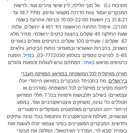
מסיבות DJ אל תוך הלילה, ליין שישי צהרים ועוד. לרשות
המבקרים יעמוד צוות הדרכה מקצועי ומיומן. מתי? 19.7 עד
31.8.21 בין השעות 10:00-22:00 (כניסה אחרונה בשעה
21:00). איפה? התחנה הראשונה דוד רמז 4 ירושלים. עלות:
שעת החלקה 45 שקלים בהצגת כרטיס ירושלמי. מחיר מלא:
67 שקלים / שעתיים 100 שקלים. כרטיסים מוזלים בוועדים
השונים, בחברות האשראי ובמועדוני כוחות הביטחון, גילאים:
5-65. לפרטים נוספים: בטלפון 03-7772030, ב
מייל
. הזמנת
כרטיסים מראש
באתר
. המתחם נגיש לעגלות וכסאות גלגלים
חווייה מוזיקלית לכל המשפחה במוזיאון המוזיקה העברי
בירושלים
: מה בתכנית? המבקרים במוזיאון הייחודי יוכלו
ליהנות מסיורים מוזיקליים לכל המשפחה (מודרכים או
עצמאיים) בשילוב תלבושות ודמויות בכל 7 חללי המוזיאון
הכוללים כלי נגינה, משחקים אינטראקטיביים ועוד. במסע
הייחודי ייהנו המבקרים מאלמנטים מוסיקליים היסטוריים
ועכשוויים, פעילות אינטראקטיבית והתנסות בכלי נגינה עתיקים
וחדשים. המבקרים המעוניינים בסיור עצמאי יוכלו לעשות זאת
בעזרת 'סבא לוי', המדריך הווירטואלי, המלווה את מבקרי