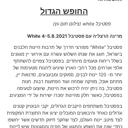
החופש הגדול
פסטיבל white (צילום תום גץ)
מרינה הרצליה עם פסטיבל
4-5.8.2021
White
פסטיבל "White" מפורצי הדרך של תרבות היינות הלבנים
בישראל, חוגג את שנתו השלוש עשרה עם אירועי יין מגוונים
בשלל ריחות וטעמים מיוחדים. בפסטיבל צפויים להשתתף
אלפי אורחים מכל רחבי הארץ שיגיעו ליהנות מטעימות של
יותר מ- 120 יינות לבנים, סמוקים ומבעבעים, סדנאות יין,
מתחם אוכל, מוזיקה שמחה ועוד הפתעות רבות. חנות
פסטיבל, בה ניתן יהיה לרכוש את היינות, שיוצעו לטעימה
בפסטיבל, כאשר חלק מהיינות ימכרו ישירות על ידי המציגים.
בפסטיבל משתתפים היקבים הגדולים, יקבי הבוטיק קטנים
וגדולים כאחד והיבואנים המובלים יציגו את התוצרת המקומית
לצד מיטב יינות העולם, לצד שחקני חיזוק חדשים אשר יחשפו
כמדי שנה את השפע והמגוון של הזנים והסגנונות שיש ליינות