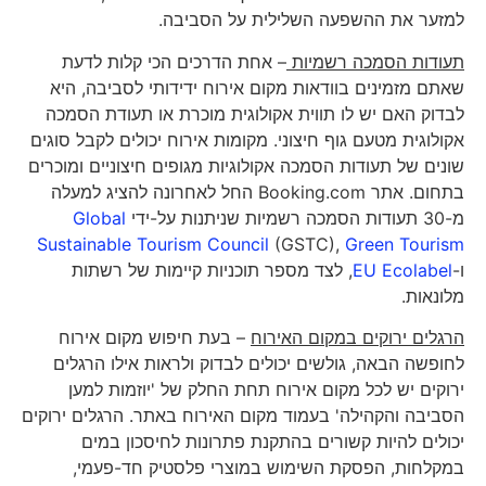
למזער את ההשפעה השלילית על הסביבה.
תעודות הסמכה רשמיות
– אחת הדרכים הכי קלות לדעת
שאתם מזמינים בוודאות מקום אירוח ידידותי לסביבה, היא
לבדוק האם יש לו תווית אקולוגית מוכרת או תעודת הסמכה
אקולוגית מטעם גוף חיצוני. מקומות אירוח יכולים לקבל סוגים
שונים של תעודות הסמכה אקולוגיות מגופים חיצוניים ומוכרים
בתחום. אתר Booking.com החל לאחרונה להציג למעלה
מ-30 תעודות הסמכה רשמיות שניתנות על-ידי
Global
Sustainable Tourism Council
(GSTC),
Green Tourism
ו-
EU Ecolabel
, לצד מספר תוכניות קיימות של רשתות
מלונאות.
הרגלים ירוקים במקום האירוח
– בעת חיפוש מקום אירוח
לחופשה הבאה, גולשים יכולים לבדוק ולראות אילו הרגלים
ירוקים יש לכל מקום אירוח תחת החלק של 'יוזמות למען
הסביבה והקהילה' בעמוד מקום האירוח באתר. הרגלים ירוקים
יכולים להיות קשורים בהתקנת פתרונות לחיסכון במים
במקלחות, הפסקת השימוש במוצרי פלסטיק חד-פעמי,