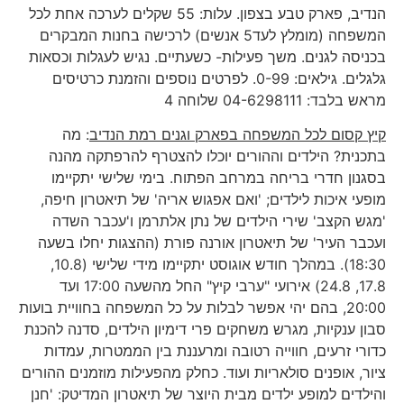
הנדיב, פארק טבע בצפון. עלות: 55 שקלים לערכה אחת לכל
המשפחה (מומלץ לעד5 אנשים) לרכישה בחנות המבקרים
בכניסה לגנים. משך פעילות- כשעתיים. נגיש לעגלות וכסאות
גלגלים. גילאים: 0-99. לפרטים נוספים והזמנת כרטיסים
מראש בלבד: 04-6298111 שלוחה 4
קיץ קסום לכל המשפחה בפארק וגנים רמת הנדיב
: מה
בתכנית? הילדים וההורים יוכלו להצטרף להרפתקה מהנה
בסגנון חדרי בריחה במרחב הפתוח. בימי שלישי יתקיימו
מופעי איכות לילדים; 'ואם אפגוש אריה' של תיאטרון חיפה,
'מגש הקצב' שירי הילדים של נתן אלתרמן ו'עכבר השדה
ועכבר העיר' של תיאטרון אורנה פורת (ההצגות יחלו בשעה
18:30). במהלך חודש אוגוסט יתקיימו מידי שלישי (10.8,
17.8, 24.8) אירועי "ערבי קיץ" החל מהשעה 17:00 ועד
20:00, בהם יהי אפשר לבלות על כל המשפחה בחוויית בועות
סבון ענקיות, מגרש משחקים פרי דימיון הילדים, סדנה להכנת
כדורי זרעים, חווייה רטובה ומרעננת בין הממטרות, עמדות
ציור, אופנים סולאריות ועוד. כחלק מהפעילות מוזמנים ההורים
והילדים למופע ילדים מבית היוצר של תיאטרון המדיטק: 'חנן