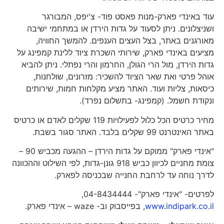
עוד באינדי פארק-מנות פאסט פוד- צ'יפס, המבורגר
ושניצלונים. ניתן לסעוד על גדות הירדן או במתחמי ישיבה
מאורגנים באתר, בצל העצים הענפים. להמשך החוויה,
מציעים באינדי פארק, שירותי השכרת ציוד ללינת קמפינג על
גדות הירדן, מול הרי הגולן, החרמון והרי נפתלי. ניתן להביא
אוהל פרטי ואת שאר הציוד להשכיר: מזרונים, שולחנות,
כיסאות, צליות ועוד. האתר מציע מקלחות חמות, שירותים
ונקודת חשמל. (קמפינג- בתשלום נפרד).
מחיר כרטיס הכל כלול לפעילויות 119 שקלים לאדם או כרטיס
באתר האינטרנט 99 שקלים בלבד. האתר סגור בשבת.
"אינדי פארק" ממוקם על גדות הירדן – ההגעה מכביש 90 –
צומת מחניים לכיוון כביש 918 גונן-גדות, לפי השילוט וההכוונה
לדרך נוחה עד לרחבת החנייה שבכניסה לפארק.
לפרטים- "אינדי פארק"- 04-8434444,
www.indipark.co.il
, בפייסבוק וב- waze – אינדי פארק.