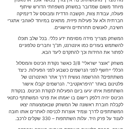
מיוחד משום שמדובר במשחק משפחתי הדורש שיתוף
פעולה, עבודת צוות, הקשבה הדדית ומבוסס על דינמיקה
חברתית ולא על פעילות פיזית. מתאים במיוחד לאוהבי אתגרי
חשיבה, לאנשים תחרותיים והישגיים.
המשחק מצריך מידה מסוימת ידע כללי. בכל שלב תוכלו
להשתמש בעזרים כמו אינטרנט, תנ"ך וחברים טלפוניים
לפתור את החידות וכך להתקדם ליעד הבא.
משחק "אוצר ישראלי" 3/8 כאשר נקודת הכינוס והמסלול
הכללי ייחשף לפני הנרשמים כשבוע לפני הפעילות. כיצד
משתתפים? ההרשמה נעשית דרך אתר האינטרנט של
פלטינום באתר "היפראקטיבי". הנרשמים יקבלו אישור
השתתפות איתו יגיעו ביום הפעילות לנקודת הכינוס. בנקודת
הכינוס יהיה דלפק רישום בו יאמתו את פרטי המשתתף כתנאי
לקבלת חוברת ראשונה של המשחק שבאמצעותה יצאו
המשתתפים לדרך וצמיד אוצרות לכניסה לאתרים אותו חובה
לענוד על פרק היד. עלות השתתפות – 330 שקלים לרכב.