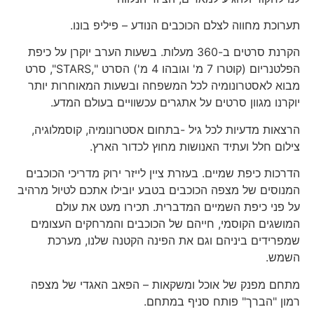
תערוכת מחווה לצלם הכוכבים הנודע – פיליפ בונו.
הקרנת סרטים ב-360 מעלות. בשעות הערב יוקרן על כיפת
הפלטנריום (קוטרו 7 מ' וגובהו 4 מ') הסרט ",STARS", סרט
מבוא לאסטרונומיה לכל המשפחה ובשעות המאוחרות יותר
יוקרנו מגוון סרטים על אתגרים עכשוויים בעולם המדע.
הרצאות מדעיות לכל גיל -בתחום אסטרונומיה, קוסמלוגיה,
צילום חלל ועתיד האנושות מחוץ לכדור הארץ.
הדרכות כיפת שמיים. בעזרת ציין לייזר ירוק מדריכי הכוכבים
המנוסים של מצפה הכוכבים בטבע יובילו אתכם לטיול מרהיב
על פני כיפת השמיים המדברית. תכירו מעט את עולם
המושגים הקוסמי, חייהם של הכוכבים והמרחקים העצומים
שמפרידים ביניהם וגם את הפינה הקטנה שלנו, מערכת
השמש.
מתחם מפנק של אוכל ומשקאות – הפאב האגדי של מצפה
רמון "הברך" פותח סניף במתחם.