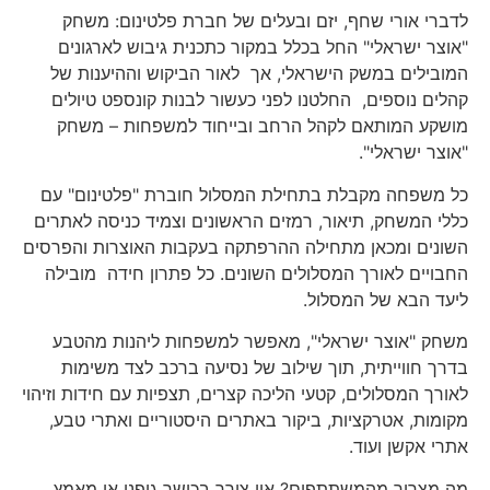
לדברי אורי שחף, יזם ובעלים של חברת פלטינום: משחק
"אוצר ישראלי" החל בכלל במקור כתכנית גיבוש לארגונים
המובילים במשק הישראלי, אך לאור הביקוש וההיענות של
קהלים נוספים, החלטנו לפני כעשור לבנות קונספט טיולים
מושקע המותאם לקהל הרחב ובייחוד למשפחות – משחק
"אוצר ישראלי".
כל משפחה מקבלת בתחילת המסלול חוברת "פלטינום" עם
כללי המשחק, תיאור, רמזים הראשונים וצמיד כניסה לאתרים
השונים ומכאן מתחילה ההרפתקה בעקבות האוצרות והפרסים
החבויים לאורך המסלולים השונים. כל פתרון חידה מובילה
ליעד הבא של המסלול.
משחק "אוצר ישראלי", מאפשר למשפחות ליהנות מהטבע
בדרך חווייתית, תוך שילוב של נסיעה ברכב לצד משימות
לאורך המסלולים, קטעי הליכה קצרים, תצפיות עם חידות וזיהוי
מקומות, אטרקציות, ביקור באתרים היסטוריים ואתרי טבע,
אתרי אקשן ועוד.
מה מצריך מהמשתתפים? אין צורך בכושר גופני או מאמץ