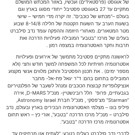
של אוגוסט (פרסטאידים) ועכשיו, באזור המכתש המושלם
מתקיים עד 27 באוגוסט פסטיבל ייחודי מסוגו בארץ וגם
בעולם –"מכתש של כוכבים". זה יקרה מדי חמישי – שישי
בשעות הערב עד השעות הקטנות של הלילה 8-14/8 שבוע
מטר המטאורים. מאחורי היוזמה וההפקה עומד נדב סילברט
בעלים של מרכז "בטבע" המובילה פעילויות הדרכה ואת
תרבות וחקר האסטרונומיה במצפה רמון .
לראשונה מתקיים פסטיבל מתמשך של אירועים ופעילויות
אסטרונומיה חוויתיות לכל המשפחה למשך חודש וחצי (ולא
מספר ימים) . את תכנון הפסטיבל והתוכן מלווים אנשי מקצוע
המובילים בתחום בהם: ד"ר יגאל פת-אל- מחבר
אנציקלופדיות קבוצות הכוכבים ומנהל לשעבר של הפלנטיריום
בגבעתיים, פרופ' הלל רובינשטיין- מנכ"ל D-MARS, אירה
”Starman" מצ'פסקי , מנכ"ל חברת Astronomy Israel,
פיליפ בונו – מצלמי האסטרונומיה הבכירים בארץ ובעולם, נדב
סילברט – מנכ"ל מרכז הדרכה "בטבע", אורי כץ – ראש תחום
אסטרונומיה מרכז הדרכה "בטבע".
לדברי נדב סילברט בעלים בטבע: "לעתים אנו מרחיקים עד