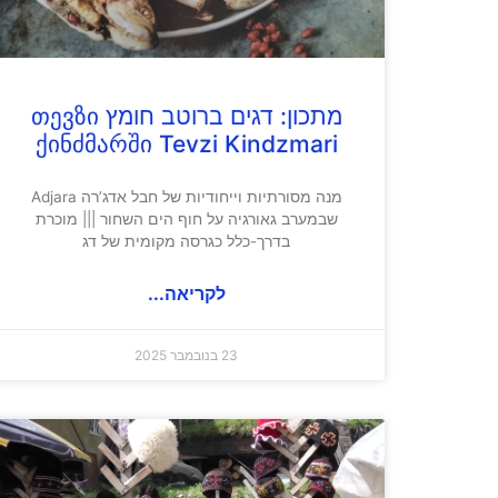
מתכון: דגים ברוטב חומץ თევზი
ქინძმარში Tevzi Kindzmari
מנה מסורתיות וייחודיות של חבל אדג’רה Adjara
שבמערב גאורגיה על חוף הים השחור ||| מוכרת
בדרך-כלל כגרסה מקומית של דג
לקריאה...
23 בנובמבר 2025