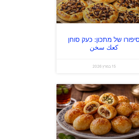
יפורו של מתכון: כעק סוחן
كعك سخن
15 במרץ 2026