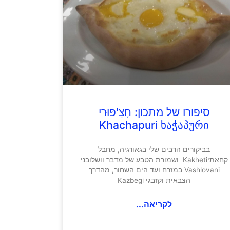
סיפורו של מתכון: חָצַ'פּוּרי
Khachapuri ხაჭაპური
בביקורים הרבים שלי בגאורגיה, מחבל
קחאתיKakheti ושמורת הטבע של מדבר וושלובני
Vashlovani במזרח ועד הים השחור, מהדרך
הצבאית וקזבגי Kazbegi
לקריאה...