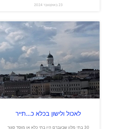
23 באוקטובר 2024
לאכול ולישון בכלא כ…תייר
30 בתי מלון שבעברם היו בתי כלא או מוסד סגור