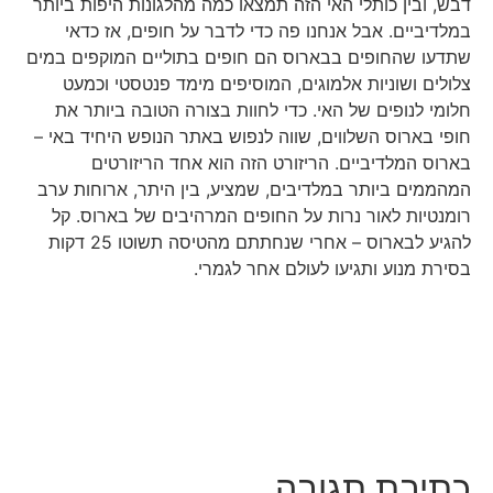
דבש, ובין כותלי האי הזה תמצאו כמה מהלגונות היפות ביותר
במלדיביים. אבל אנחנו פה כדי לדבר על חופים, אז כדאי
שתדעו שהחופים בבארוס הם חופים בתוליים המוקפים במים
צלולים ושוניות אלמוגים, המוסיפים מימד פנטסטי וכמעט
חלומי לנופים של האי. כדי לחוות בצורה הטובה ביותר את
חופי בארוס השלווים, שווה לנפוש באתר הנופש היחיד באי –
בארוס המלדיביים. הריזורט הזה הוא אחד הריזורטים
המהממים ביותר במלדיבים, שמציע, בין היתר, ארוחות ערב
רומנטיות לאור נרות על החופים המרהיבים של בארוס. קל
להגיע לבארוס – אחרי שנחתתם מהטיסה תשוטו 25 דקות
בסירת מנוע ותגיעו לעולם אחר לגמרי.
כתיבת תגובה