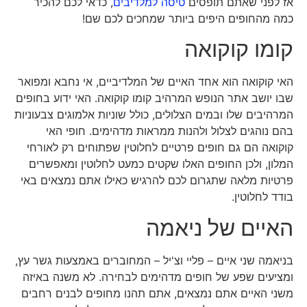
אז לפני שאתם תופסים
טיסה למלדיבים
, כדאי לכם להכיר
כמה מהחופים היפים ביותר שמחכים לכם שם!
קומו קוקואה
האי קוקואה הוא אחד האיים של המלדיביים, אי נחבא ומפואר
שבו יושב אתר הנופש המרהיב קומו קוקואה. האי ידוע בחופים
המרהיבים שלו ובמים הצלולים, כולל שוניות אלמוגים צבעוניות
בהם נוהגים לצלול ולהנות ממראות מדהימים. חופי האי
קוקואה הם גם חופים פרטיים לחלוטין שפתוחים רק לאורחי
המלון, ולכן החופים האלו שקטים כמעט לחלוטין ומאפשרים
פרטיות מלאה שתגרום לכם להרגיש כאילו אתם נמצאים באי
בודד לחלוטין.
האיים של ניאמה
בניאמה שני איים – פליי וצ'יל – המחוברים באמצעות גשר עץ,
ומציעים שפע של חופים מדהימים לבחירה. לא משנה באיזה
משני האיים אתם נמצאים, אתם תהנו מחופים לבנים רחבים