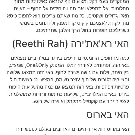
המנוקדים בעצי דקל ומציעים נוף שנראה כאילו לקוח מתוך
החלומות. אל תתפלאו אם תהיו היחידים על החוף – האיים
האלו גדולים ושקטים, וכל מה שאתם צריכים הוא לתפוס כיסא
נוח, לקחת לעצמכם קוקוס קר ומפנק ולהתחמם בשמש
כשרגליכם חופרות בחול הרך והלבן שתחתיכם.
האי רא'את'ירה (Reethi Rah)
כמה מהחופים הרומנטיים והיפים ביותר במלדיביים נמצאים
באי הזה, ופתוחים לאורחי המלון המפנק One&Only, שמציע,
בין היתר, וילות עם גישה ישירה לחוף. באי הזה תמצאו שלושה
וחצי קילומטרים של חוף עוצר נשימה, המציע 12 רצועות חול
פרטיות ויפהפיות. באי הזה תמצאו גם כמה מהשקיעות היפות
ביותר באיים המלדיביים, שקיעות כתומות וורודות שמושלמות
לצפייה יחד עם קוקטייל מתקתק ואווירה של רוגע.
האי בארוס
האי בארוס הוא אחד היעדים האהובים בעולם לנופש ירח