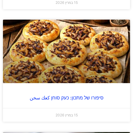
15 במרץ 2026
סיפורו של מתכון: כעק סוחן كعك سخن
15 במרץ 2026