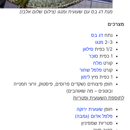
מנת דג בס עם שעועית ומנגו (צילום שלום אלבז)
מצרכים
נתח
דג בס
2-3
מנגו
1/2 כפית
סילאן
1 כפית
סוכר
קורט
מלח
קורט
פלפל שחור
1 כפית מיץ
לימון
חופן פיצוחים (שקדים פרוסים, פיסטוק, זרעי חמנייה
ובוטנים – מה שאוהבים)
לתוספת השעועית ופטריות
חופן
שעועית ירוקה
פלפל אדום (גמבה)
פטריות שמפיניון
רוטב סויה