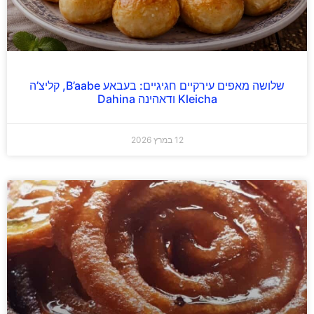
שלושה מאפים עירקיים חגיגיים: בעבאע B’aabe, קליצ’ה
Kleicha ודאהינה Dahina
12 במרץ 2026