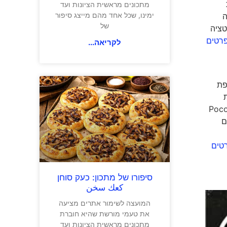
מתכונים מראשית הציונות ועד
ימינו, שכל אחד מהם מייצג סיפור
דרה
של
טציה
רטים
לקריאה...
פת
ון בעבודה שלכם. בעיירה הקטנה קנדנזיס Canadensis שבלב הרי פוקונו Pocono
ם
טים
סיפורו של מתכון: כעק סוחן
كعك سخن
המועצה לשימור אתרים מציעה
את טעמי מורשת שהיא חוברת
מתכונים מראשית הציונות ועד