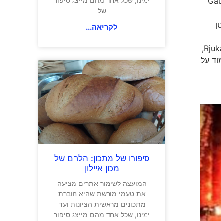
ת הר גאוסטָטופן Gaustatoppen
ימינו, שכל אחד מהם מייצג סיפור
של
ך בטן
לקריאה...
מהאגמים המנצנצים ומהגבעות המיוערות של דרום נורבגיה. אם אתם אוהבים תרבות והיסטוריה, בטח תיהנו מהביקור בריוקן Rjukan,
למוד על
סיפורו של מתכון: הלחם של
מכון איילון
המועצה לשימור אתרים מציעה
את טעמי מורשת שהיא חוברת
מתכונים מראשית הציונות ועד
ימינו, שכל אחד מהם מייצג סיפור