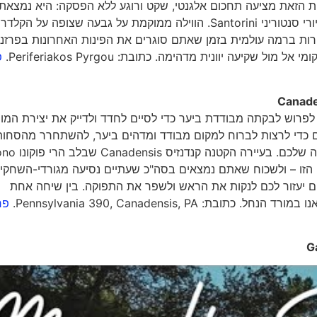
ית הזאת מציעה תחכום אלגנטי, שקט ורוגע ללא הפסקה: היא נמצאת
הרחק מהאזורים העמוסים, בכפר פירגוס Pyrgos שבאי הציורי סנטוריני Santorini. הווילה ממוקמת על גבעה שצופה על הקל
רות ברמה עולמית בזמן שאתם סוגרים את הפינות האחרונות בפרזנ
קיעה יוונית מדהימה. כתובת: Periferiakos Pyrgou.
פ
Canade
לפרוש לבקתה מבודדת ביער כדי לסיים לחדד ולדייק את יצירת המו
ם כדי לרצות לברוח למקום מבודד ומדהים ביער, להשתחרר מהסחות
הדעת של השגרה, ולמצוא מחדש את הפוקוס והאיז
תוכלו למצוא את השלווה הזו – ולשכוח שאתם נמצאים בסה"כ שעתיים נסיעה מגורדי-השחקי
עים יעזור לכם לנקות את הראש ולשפר את התפוקה. בין שיחה אחת
Pennsylvania 390, Canadensis, P.
פר
G