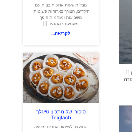
מבלות שעות ארוכות בבית עם
הילדים, הצורך בארוחות פשוטות,
משביעות ומנחמות הופך
משמעותי מתמיד |||
לקריאה...
כדי לגלות את האי כמו המקומיים, מומלץ לשכור רכב כדי לבקר באתר הנופש הסמוך קוסטה טגיסה Costa Teguise, שנמצא רק 11
אחרי העבודה
סיפורו של מתכון: טייגלך
Teiglach
המועצה לשימור אתרים מציעה