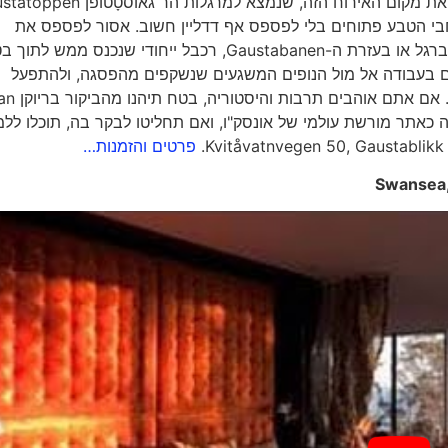
במרחק של שלוש שעות נסיעה ברכב מאוסלו, תוכלו למצוא את מקום האירוח הזה, שנמצא למרגלו
חבי הטבע פתוחים בלי לפספס אף דדליין חשוב. אסור לפספס את
ההזדמנות לטפס לפסגה הכי אהובה באזור, בין אם בטיפוס ברגל או בעזרת ה-Gaustabanen, רכבל ייחודי שנכנס ממש לתו
כם בעבודה אל מול הנופים המשגעים שנשקפים מהפסגה, ולהתפעל
ות נסיעה. ריוקן הוכרזה כאתר מורשת עולמי של אונסק"ו, ואם תחליטו לבקר בה, תוכלו ל
פרטים והזמנות…
Swansea,