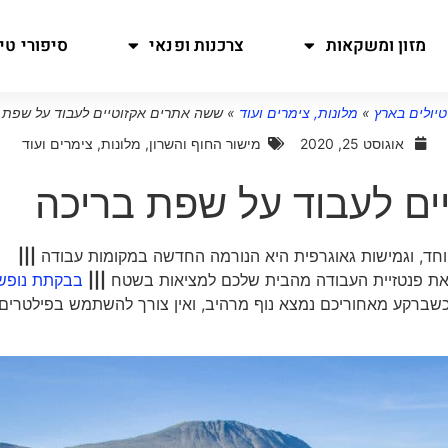
מזון ומשקאות
צרכנות ופנאי
סיפורי טיו
טיולים בארץ
»
מלונות, צימרים ועוד
»
ששה אתרים אקזוטיים לעבוד על שפת 
אוגוסט 25, 2020
מישור החוף והשרון
,
מלונות, צימרים ועוד
ים לעבוד על שפת בריכה
יוחד, וגמישות גאוגרפית היא הנורמה החדשה במקומות עבודה
|||
|||
בבקתת נופש
כשברקע מאחוריכם נמצא נוף מרהיב, ואין צורך להשתמש בפילטרים 