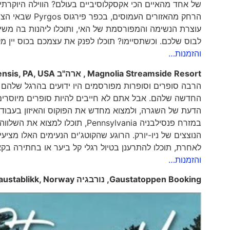
של אחד מהאיים הכי אקסקלוסיביים בעולם? הווילה היוקרת
עוצרת הנשימה והמפורסמת של האי, ותוכלו ליהנות בה משי
לבוס שלכם. וכשתסיימו? תוכלו לפנק את עצמכם בכוס יין מקומי אל מול ש
והזמנות…
Magnolia Streamside Resort
, ארה"ב
nsis, PA, USA
הרבה סופרים וסופרות מפורסמים היו ידועים בהרגל שלהם 
החדשה שלהם. אבל אתם לא חייבים להיות סופרים מיוסרי
במזרח פנסילבניה Pennsylvania, 
הנוצצים של ניו-יורק. הרוגע שהקוטג'ים הנעימים האלו מצי
לאחרת, תוכלו להתרענן בטיול רגלי קל ביער או בחתירה בקאנו במורד הנחל. כתובת: A
והזמנות…
Gaustatoppen Booking
, נורבגיה
austablikk, Norway