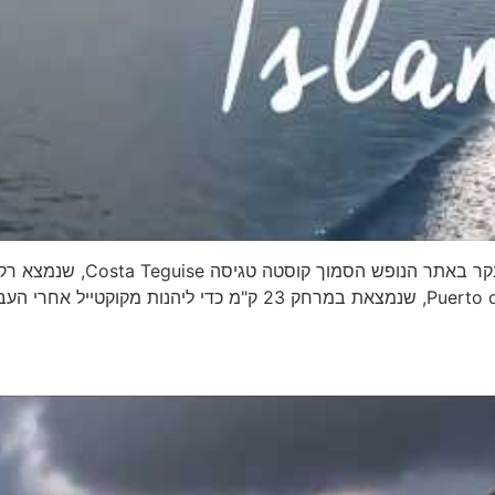
ק"מ משם, או בעיירה הציורית פוארטו דל כרמן Puerto del Carmen, שנמצאת במרחק 23 ק"מ כדי ליהנות מקוקטייל 