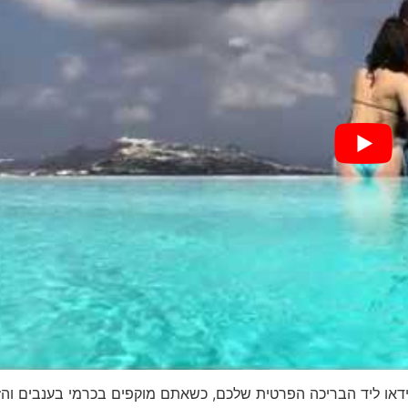
ידאו ליד הבריכה הפרטית שלכם, כשאתם מוקפים בכרמי בענבים והז