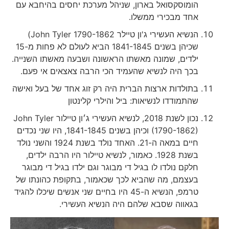
הומוסקסואל בארון, שניהל מערכת יחסים בהיחבא עם
אחד מבכירי ממשלו.
הנשיא העשירי ג'ון טיילר John Tyler 1790-1862)
שכיהן בשנים 1841-1845 הביא לעולם לא פחות מ-15
ילדים, שמונה מאשתו הראשונה ושבעה מאשתו השנייה.
בכך היה לנשיא שהעמיד הכי הרבה צאצאים אי פעם.
בתולדות ארצות הברית היה רק זוג אחד של בעל ואישה
שהתמודדו לנשיאות: ביל והילרי קלינטון
נכון לשנת 2018, לנשיא העשירי ג׳ון טיילור John Tyler
(1790-1862) וכיהן בשנים 1841-1845, היו שני נכדים
חיים במאה ה-21. האחד נולד בשנת 1924 והשני נולד
בשנת 1928. כאמור, לנשיא טיילור היו הרבה ילדים,
חלקם נולדו לו בגיל די מבוגר וגם ילדו בגיל די מבוגר
בעצמם, מה שהביא לכך שכאמור, בתקופת כהונתו של
טרמפ, הנשיא ה-45 היו בחיים שני אנשים שיכלו להגיד
בגאווה שסבא שלהם היה הנשיא העשירי.