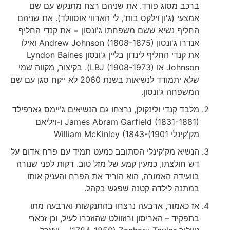
ברכב מסוג פורד. את שניהם רצח מתנקש עם שם
אמצעי (ג'ון וילקס בות', לי הארווי אוסוולד). את שניהם
החליף נשיא ששם משפחתו ג'ונסון = את קנדי החליף
אנדרו ג'ונסון Andrew Johnson (1808-1875) ואילו
את קנדי החליף לינדון בליין ג'ונסון Lyndon Baines
Johnson או LBJ (1908-1973)). בקיצור, מקווה שמי
שלא יתמודד לנשיאות בשנת 2060 לא ייקח סגן עם שם
המשפחה ג'ונסון.
מלבד קנדי ולינקולן, נרצחו גם הנשיאים ג'יימס גארפילד
James Abram Garfield (1831-1881) ו-ויליאם
מק'קינלי William McKinley (1843-(1901
הנשיא מק'קינלי הסתובב כמעט תמיד עם פרח אדום על
דש חולצתו, כמעין קמע של מזל טוב. דקות לפני שנורה
בוועידה האמורה, הוא הוריד את הפרח והעניק אותו
במתנה לילדה קטנה שפגש בקהל.
אז כאמור, ארבעה נרצחו בהתנקשות וארבעה מתו
בתפקיד – האריסון ורוזוולט שהוזכרו לעיל, וכן זכארי