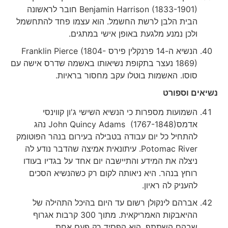
Benjamin Harrison (1833-1901) חובר לראשונה
הבית הלבן לרשת החשמל. הוא עצמו פחד להתחשמל
ולכן נמנע מלגעת באופן אישי במתגים.
הנשיא ה-14 פרנקלין פירס Franklin Pierce (1804-
1869) נעצר בתקופת נשיאותו באשמה שדרס אישה עם
סוסו. האשמות בוטלו עקב מחסור בראיות.
נשיאים וספורט
השמועות מספרות כי הנשיא השישי ג'ון קווינסי
אדמסJohn Quincy Adams (1767-1848) נהג
להתחיל כל יום עבודה בטבילה בעירום בנהר הפוטומק
Potomac River. עיתונאית אמיצה שהדבר נודע לה
ניצלה את המידע והתיישבה יום אחד על בגדיו בעודו
רוחץ בנהר. היא ניאותה לקום רק כשהנשיא הסכים
להעניק לה ראיון.
אברהם לינקולן רשום עד היום בהיכל התהילה של
ההיאבקות האמריקאית. מתוך 300 קרבות אגרוף
שבהם השתתף, הוא הפסיד רק פעם אחת.