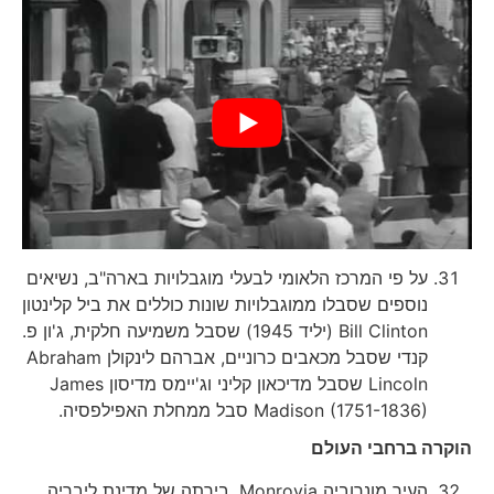
על פי המרכז הלאומי לבעלי מוגבלויות בארה"ב, נשיאים
נוספים שסבלו ממוגבלויות שונות כוללים את ביל קלינטון
Bill Clinton (יליד 1945) שסבל משמיעה חלקית, ג'ון פ.
קנדי שסבל מכאבים כרוניים, אברהם לינקולן Abraham
Lincoln שסבל מדיכאון קליני וג'יימס מדיסון James
Madison (1751-1836) סבל ממחלת האפילפסיה.
הוקרה ברחבי העולם
העיר מונרוביה Monrovia, בירתה של מדינת ליבריה