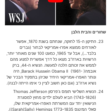
שחורים והבית הלבן
התיקון ה-15 לחוקה, שנחתם בשנת 1870, אפשר
לאזרחים ממוצא אפרו-אמריקאי לבחור (גברים
בלבד…), אבל עד 1965, כמעט 100 שנים מאוחר יותר,
הרשויות בארה"ב מצאו כל דרך אפשרית למנוע מהם
לממש את זכותם הלכה למעשה. הנשיא ה-44, ברק
אובמהBarack Hussein Obama II (1961- ), היה
ונותר האפרו-אמריקאי היחיד שכיהן בתפקיד הבכיר של
נשיא ארה"ב (וגם כאן חשוב לציין כי אימו הייתה לבנה).
הנשיא השלישי תומס ג'פרסון Thomas Jefferson
(1743-1826) הביא לעולם ילדים מחוץ למסגרת
הנישואין יחד עם המשרתת האפרו-אמריקאית שלו,
סאלי המינגס Sarah(Sally) Hemings 1773–1835)).