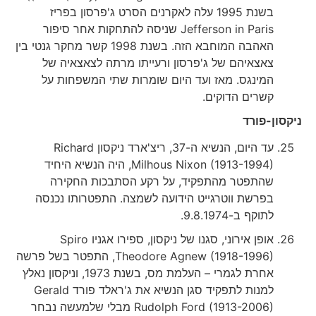
בשנת 1995 עלה לאקרנים הסרט ג'פרסון בפריז
Jefferson in Paris שניסה להתחקות אחר סיפור
האהבה המוחבא הזה. בשנת 1998 קשר מחקר גנטי בין
צאצאיהם של ג'פרסון ורעייתו מרתה לצאצאיה של
המינגס. מאז ועד היום שומרות שתי המשפחות על
קשרים הדוקים.
ניקסון-פורד
עד היום, הנשיא ה-37, ריצ'ארד ניקסון Richard
Milhous Nixon (1913-1994), היה הנשיא היחיד
שהתפטר מהתפקיד, על רקע הסתבכות החקירה
בפרשת ווטרגייט הידועה לשמצה. התפטרותו נכנסה
לתוקף ב-9.8.1974.
אופן אירוני, סגנו של ניקסון, ספירו אגניו Spiro
Theodore Agnew (1918-1996), התפטר בשל פרשה
אחרת לגמרי – העלמת מס, בשנת 1973, וניקסון נאלץ
למנות לתפקיד סגן הנשיא את ג'ראלד פורד Gerald
Rudolph Ford (1913-2006) מבלי שלמעשה נבחר