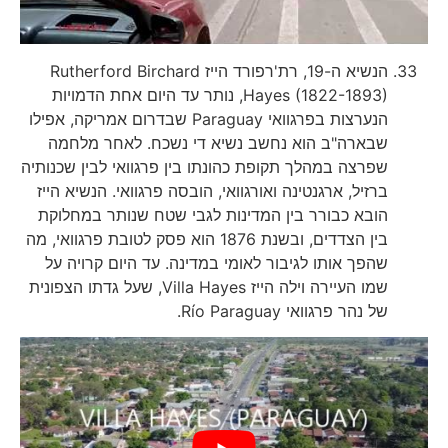
הנשיא ה-19, רת'רפורד הייז Rutherford Birchard
Hayes (1822-1893), נותר עד היום אחת הדמויות
הנערצות בפרגוואי Paraguay שבדרום אמריקה, אפילו
שבארה"ב הוא נחשב נשיא די נשכח. לאחר מלחמה
שפרצה במהלך תקופת כהונתו בין פרגוואי לבין שכנותיה
ברזיל, ארגנטינה ואורגוואי, הובסה פרגוואי. הנשיא הייז
הובא כבורר בין המדינות לגבי שטח שנותר במחלוקת
בין הצדדים, ובשנת 1876 הוא פסק לטובת פרגוואי, מה
שהפך אותו לגיבור לאומי במדינה. עד היום קרויה על
שמו העיירה וילה הייז Villa Hayes, שעל גדתו הצפונית
של נהר פרגוואי Río Paraguay.