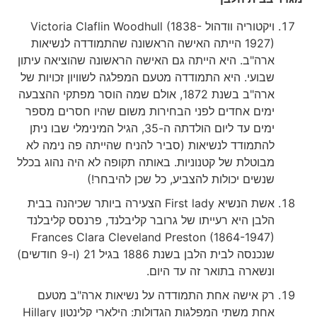
ויקטוריה וודהול Victoria Claflin Woodhull (1838-
1927) הייתה האישה הראשונה שהתמודדה לנשיאות
ארה"ב. היא הייתה גם האישה הראשונה שהוציאה עיתון
שבועי. היא התמודדה מטעם המפלגה לשוויון זכויות של
ארה"ב בשנת 1872, אולם שמה הוסר מפתקי ההצבעה
ימים אחדים לפני הבחירות משום שהיו חסרים מספר
ימים עד ליום הולדתה ה-35, הגיל המינימלי שבו ניתן
להתמודד לנשיאות (סביר להניח שהייתה פה נימה לא
מבוטלת של קטנוניות. באותה תקופה לא היה נהוג בכלל
שנשים יכולות להצביע, כל שכן להיבחר!)
אשת הנשיא First lady הצעירה ביותר שכיהנה בבית
הלבן היא רעייתו של גרובר קליבלנד, פרנסס קליבלנד
Frances Clara Cleveland Preston (1864-1947)
שנכנסה לבית הלבן בשנת 1886 בגיל 21 (ו-9 חודשים)
ונשארה בתואר זה עד היום.
רק אישה אחת התמודדה על נשיאות ארה"ב מטעם
אחת משתי המפלגות הגדולות: הילארי קלינטון Hillary