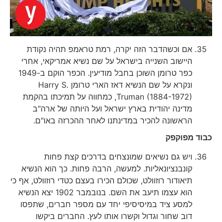
אם וכשהדבר הזה יקרה, רמת טראמפ תהיה נקודת
היישוב השנייה בישראל על שם נשיא אמריקאי, אחרי
כפר טרומן השוכן בחבל מודיעין. הכפר הוקם ב-1949
ונקרא על שם הנשיא דאז הארי טרומן Harry S.
Truman (1884-1972), כמחווה על תמיכתו בהקמת
מדינה יהודית בארץ ישראל ועל היותה של ארה"ב
הראשונה להכיר במדינתנו לאחר ההכרזה באו"ם.
כבוד מפוקפק
ויש גם נשיאים שמונצחים בדרכים קצת פחות
קונבנציונאליות. למעשה, הרבה פחות. כך הוא הנשיא
תיאודור רוזוולט, שכולם הכירו בעצם כטדי רוזוולט, אף כי
הוא עצמו תיעב את השם. בנובמבר 1902 יצא הנשיא
למסע ציד במיסיסיפי יחד עם מספר חברים, שתפסו
דוב שחור וגדול וקשרו אותו לעץ. החברים ביקשו