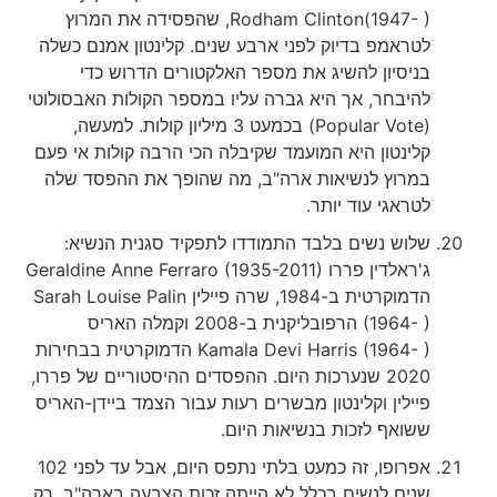
Rodham Clinton(1947- ), שהפסידה את המרוץ
לטראמפ בדיוק לפני ארבע שנים. קלינטון אמנם כשלה
בניסיון להשיג את מספר האלקטורים הדרוש כדי
להיבחר, אך היא גברה עליו במספר הקולות האבסולוטי
(Popular Vote) בכמעט 3 מיליון קולות. למעשה,
קלינטון היא המועמד שקיבלה הכי הרבה קולות אי פעם
במרוץ לנשיאות ארה"ב, מה שהופך את ההפסד שלה
לטראגי עוד יותר.
שלוש נשים בלבד התמודדו לתפקיד סגנית הנשיא:
ג'ראלדין פררו Geraldine Anne Ferraro (1935-2011)
הדמוקרטית ב-1984, שרה פיילין Sarah Louise Palin
(1964- ) הרפובליקנית ב-2008 וקמלה האריס
Kamala Devi Harris (1964- ) הדמוקרטית בבחירות
2020 שנערכות היום. ההפסדים ההיסטוריים של פררו,
פיילין וקלינטון מבשרים רעות עבור הצמד ביידן-האריס
ששואף לזכות בנשיאות היום.
אפרופו, זה כמעט בלתי נתפס היום, אבל עד לפני 102
שנים לנשים בכלל לא הייתה זכות הצבעה בארה"ב. רק