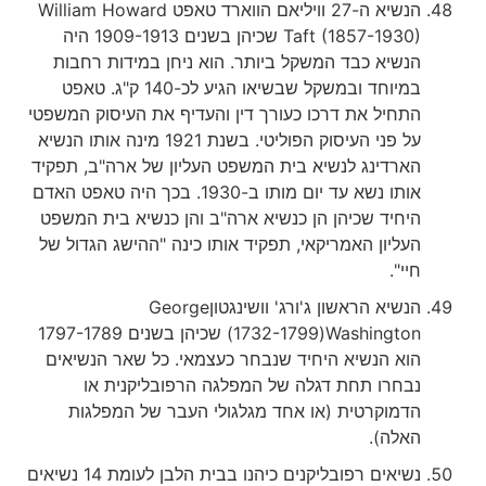
הנשיא ה-27 וויליאם הווארד טאפט William Howard
Taft (1857-1930) שכיהן בשנים 1909-1913 היה
הנשיא כבד המשקל ביותר. הוא ניחן במידות רחבות
במיוחד ובמשקל שבשיאו הגיע לכ-140 ק"ג. טאפט
התחיל את דרכו כעורך דין והעדיף את העיסוק המשפטי
על פני העיסוק הפוליטי. בשנת 1921 מינה אותו הנשיא
הארדינג לנשיא בית המשפט העליון של ארה"ב, תפקיד
אותו נשא עד יום מותו ב-1930. בכך היה טאפט האדם
היחיד שכיהן הן כנשיא ארה"ב והן כנשיא בית המשפט
העליון האמריקאי, תפקיד אותו כינה "ההישג הגדול של
חיי".
הנשיא הראשון ג'ורג' וושינגטוןGeorge
Washington‏(1732-1799) שכיהן בשנים 1797-1789
הוא הנשיא היחיד שנבחר כעצמאי. כל שאר הנשיאים
נבחרו תחת דגלה של המפלגה הרפובליקנית או
הדמוקרטית (או אחד מגלגולי העבר של המפלגות
האלה).
נשיאים רפובליקנים כיהנו בבית הלבן לעומת 14 נשיאים