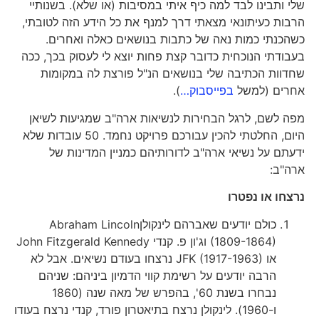
שלי ותבינו לבד למה כיף איתי במסיבות (או שלא). בשנותיי
הרבות כעיתונאי מצאתי דרך למנף את כל הידע הזה לטובתי,
כשהכנתי כמות נאה של כתבות בנושאים כאלה ואחרים.
בעבודתי הנוכחית כדובר קצת פחות יוצא לי לעסוק בכך, ככה
שחדוות הכתיבה שלי בנושאים הנ"ל פורצת לה במקומות
אחרים (למשל
בפייסבוק…
).
מפה לשם, לרגל הבחירות לנשיאות ארה"ב שמגיעות לשיאן
היום, החלטתי להכין עבורכם פרויקט נחמד. 50 עובדות שלא
ידעתם על נשיאי ארה"ב לדורותיהם כמניין המדינות של
ארה"ב:
נרצחו או נפטרו
כולם יודעים שאברהם לינקולןAbraham Lincoln
(1809-1864) וג'ון פ. קנדי John Fitzgerald Kennedy
או JFK (1917-1963) נרצחו בעודם נשיאים. אבל לא
הרבה יודעים על רשימת קווי הדמיון ביניהם: שניהם
נבחרו בשנת 60', בהפרש של מאה שנה (1860
ו-1960). לינקולן נרצח בתיאטרון פורד, קנדי נרצח בעודו