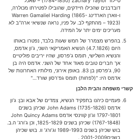
טיילור Zachary Taylor‏ (1784-1850) – שאכל
דובדבנים שהכילו חיידקים, שהובילו לפטירתו מכולרה,
ו-ווארן הארדינג Warren Gamaliel Harding (1865-
1923) – מהתקף לב. על פניו, נראה שנשיאי ארה"ב לא
מעריכים ימים יתר על המידה.
בהפרש מצמרר של חמש שעות בלבד, נפטרו באותו
היום (4.7.1826) הנשיא האמריקאי השני, ג'ון אדמס,
והנשיא השלישי, תומס ג'פרסון, שהיו יריבים פוליטיים
אך חברים טובים מאוד אחד של השני. אדמס היה בן
90, ג'פרסון בן 83. באופן אירוני, מילותיו האחרונות של
אדמס היו: "(לפחות) תומס גפ'רסון שורד…"
קשרי משפחה והבית הלבן
פעמיים כיהנו בתפקיד הנשיא, צמדים של אבא ובן: ג'ון
אדמס John Adams (1735-1826) שכיהן בשנים
1797-1801 וג'ון קווינסי אדמסJohn Quincy Adams
(1767-1848) שכיהן בשנים 1825-1829, וכן ג'ורג' ה.ב.
בוש שכיהן בשנים 1989-1993 וג'ורג' וו. בוש שכיהן
בשנים2001-2009 .