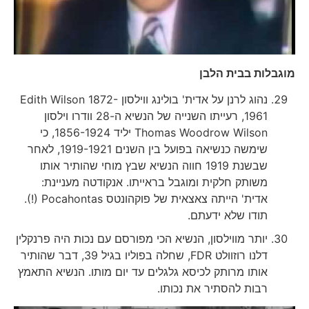
מוגבלות בבית הלבן
נהוג לרנן על אדית' בולינג ווילסון Edith Wilson 1872-
1961, רעייתו השנייה של הנשיא ה-28 וודרו וילסון
Thomas Woodrow Wilson יליד 1856-1924, כי
שימשה כנשיאה בפועל בין השנים 1919-1921, לאחר
שבשנת 1919 חווה הנשיא שבץ מוחי שהותיר אותו
משותק חלקית ומוגבל בראייתו. אנקודטה מעניינת:
אדית' הייתה צאצאית של פוקהונטס Pocahontas (!).
תודו שלא ידעתם.
יותר מווילסון, הנשיא הכי מפורסם עם נכות היה פרנקלין
דלנו רוזוולט FDR, שחלה בפוליו בגיל 39, דבר שהותיר
אותו מרותק לכיסא גלגלים עד יום מותו. הנשיא התאמץ
רבות להסתיר את נכותו.