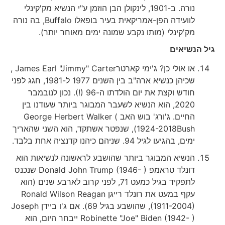
נורה. ב-1901, לינקולן הבן הוזמן ע"י הנשיא מק'קינלי
לוועידה הפן-אמריקאית בעיר בופאלו Buffalo, בה נורה
מק'קינלי (מותו נקבע שמונה ימים מאוחר יותר).
גיל הנשיאים
או אולי כן? ג'ימי קארטרJames Earl "Jimmy" Carter ,
שכיהן כנשיא ארה"ב בין השנים 1977 ל-1981, חגג לפני
חודש וקצת את יום הולדתו ה-96 (!). נכון לנובמבר
2020, הוא הנשיא לשעבר המבוגר ביותר שעודנו בין
החיים. ג'ורג' בוש האב ) George Herbert Walker
Bush‏1924-2018), שנפטר אשתקד, הוא השני שהאריך
ימים, בהגיעו לגיל 94. שניהם כיהנו קדנציה אחת בלבד.
הנשיא המבוגר ביותר שהושבע לראשונה לנשיאות הוא
דונלד טראמפ Donald John Trump (1946- ) שנכנס
לתפקיד בגיל כמעט 71, לפני קרוב לארבע שנים (הוא
עקף במעט את רונלד רייגן Ronald Wilson Reagan
(1911-2004), שהושבע בגיל 69). אם ג'ו ביידן Joseph
Robinette "Joe" Biden (1942- ) ייבחר היום, הוא