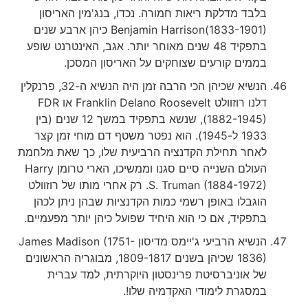
בלבד מדלקת ריאות חמורה. נכדו, בנג'מין האריסון
Benjamin Harrison(1833-1901) כיהן ארבע שנים
בתפקיד 48 שנים מאוחר יותר. אגב, האינטרנט שופע
בממים קורעים שצוחקים על האריסון המסכן.
הנשיא שכיהן הכי הרבה זמן היה הנשיא ה-32, פרנקלין
דלנו רוזוולט Franklin Delano Roosevelt או FDR
(1882-1945), שנשא בתפקיד במשך 12 שנים (בין
1933 ל-1945). הוא נפטר משטף דם מוחי זמן קצר
לאחר תחילת הקדנציה הרביעית שלו, כך שאת מלחמת
העולם השנייה סיים סגנו וממשיכו, הארי טרומן Harry
S. Truman (1884-1972). רק אחרי מותו של רוזוולט
הוגבלו באופן רשמי כמות הקדנציות שבהן ניתן לכהן
בתפקיד, אם כי הוא היחיד שפועל כיהן יותר מפעמיים.
הנשיא הרביעי ג'יימס מדיסון James Madison (1751-
1836) שכיהן בשנים 1809-1817, מבוגריה הראשונים
של אוניברסיטת פרינסטון היוקרתית, למד עברית
במסגרת לימודי האקדמיה שלו!.