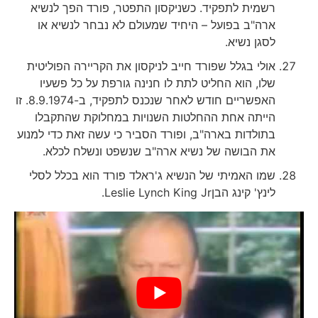
רשמית לתפקיד. כשניקסון התפטר, פורד הפך לנשיא
ארה"ב בפועל – היחיד שמעולם לא נבחר לנשיא או
לסגן נשיא.
אולי בגלל שפורד חייב לניקסון את הקריירה הפוליטית
שלו, הוא החליט לתת לו חנינה גורפת על כל פשעיו
האפשריים חודש לאחר שנכנס לתפקיד, ב-8.9.1974. זו
הייתה אחת ההחלטות השנויות במחלוקת שהתקבלו
בתולדות בארה"ב, ופורד הסביר כי עשה זאת כדי למנוע
את הבושה של נשיא ארה"ב שנשפט ונשלח לכלא.
שמו האמיתי של הנשיא ג'ראלד פורד הוא בכלל לסלי
לינץ' קינג הבןLeslie Lynch King Jr.