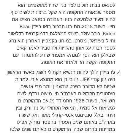
לסנאט בבית חולים לצד בניו שהיו מאושפזים. הוא
מספר שבאותה התקופה הוא שקל ברצינות לשים סוף
לחייו ומעיד שלמעשה בניו והעבודה בסנאט הצילו את
חייו. בשנת 2015 מת בנו הבכור בואו ביידן Beau
Biden, כוכב עולה בשמי המפלגה הדמוקרטית בדלאוור
וחייל בעיראק, מסרטן במוחו. בקמפיין האחרון הוא נהג
לספר רבות על אותן טרגדיות ולהסביר לאמריקאים
שבגללן הוא הפך למנהיג אמפתי שידע להתמודד עם
התקופה הקשה הזו ולאחד את האומה.
ג'ו ביידן הולך להיות הנשיא הקתולי השני, כאשר הראשון
היה ג'ון קנדי JFK. ג'ו ביידן הוא ממוצא אירי. למרות
שכיום לא מדובר בפרט שמעניין יותר מדי אנשים,
היסטורית הקתולים בארה"ב היו מיעוט נרדף. לשם
השוואה, בשנת 1928 התמודד מטעם הדמוקרטים
לנשיאות אל סמית', המושל הקתולי של ניו יורק, ובין
היתר בגלל סנטימנט אנטי-קתולי מאוד חזק ששרר
בארה"ב באותם שנים הפסיד בהפסד מוחץ, אפילו
במדינות בדרום שבהן הדמוקרטים באותם שנים שלטו