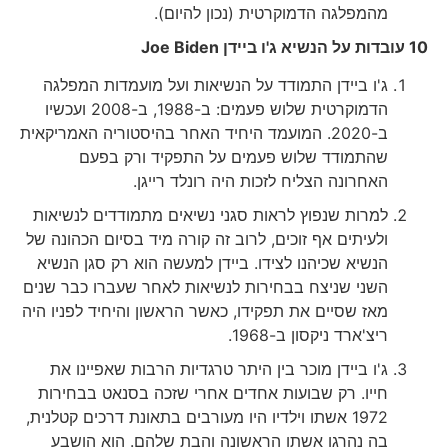
מהמפלגה הדמוקרטית (נכון להיום).
10 עובדות על הנשיא ג'ו ביידן
Joe Biden
ג'ו ביידן התמודד על הנשיאות ועל מועמדות המפלגה
הדמוקרטית שלוש פעמים: ב-1988, ב-2008 ועכשיו
ב-2020. המועמד היחיד האחר בהיסטוריה האמריקאית
שהתמודד שלוש פעמים על התפקיד ורק בפעם
האחרונה הצליח לזכות היה רונלד רייגן.
למרות שנפוץ לראות סגני נשיאים מתמודדים לנשיאות
ולעיתים אף זוכים, לרוב זה קורה מיד בסיום הכהונה של
הנשיא שכיהנו לצידו. ביידן למעשה הוא רק סגן הנשיא
השני שניצח בבחירות לנשיאות לאחר שעברו כבר שנים
מאז שסיים את תפקידו, כאשר הראשון והיחיד לפניו היה
ריצ'ארד ניקסון ב-1968.
ג'ו ביידן מוכר בין היתר טרגדיות הרבות שאפיינו את
חייו. רק שבועות אחדים אחרי שזכה בסנאט בבחירות
1972 אשתו וילדיו היו מעורבים בתאונת דרכים קטלנית,
בה נהרגו אשתו הראשונה והבת שלהם. הוא הושבע