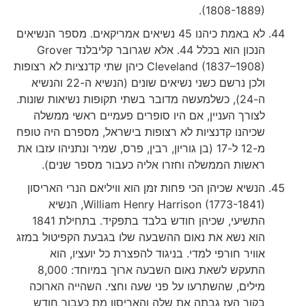
(1808-1889).
לא באמת כיהנו 45 נשיאים אמריקאים. מספר הנשיאים
הנכון הוא בכלל 44. אלא שגרובר קליבלנד Grover
Cleveland (1837–1908) כיהן שתי קדנציות לא רצופות
ולכן נרשם כשני נשיאים שונים (הנשיא ה-22 והנשיא
ה-24), כשלמעשה מדובר בשתי תקופות נשיאות שונות.
לצורך העניין, אם היו סופרים פעמיים ראשי ממשלה
שכיהנו קדנציות לא רצופות בישראל, מספרם היה טופח
מ-12 ל-17 (בן גוריון, רבין, פרס, שמיר ונתניהו עזבו את
ראשות הממשלה וחזרו אליה כעבור מספר שנים).
הנשיא שכיהן הכי פחות זמן הוא וויליאם הנרי האריסון
William Henry Harrison (1773-1841), הנשיא
התשיעי, שכיהן חודש בלבד בתפקיד. בתחילת 1841
הוא נשא את נאום ההשבעה שלו בגבעת הקפיטול במזג
אוויר חורפי למדי. בניגוד להפצרת כל יועציו, הוא
התעקש לשאת נאום השבעה ארוך במיוחד: 8,000
מילים, שהשתרעו על פני שעה וחצי. השהייה הארוכה
בקור העז גבתה את שלה והאריסון מת כעבור חודש