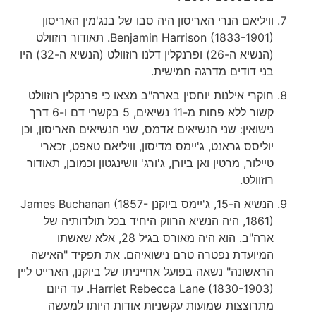
וויליאם הנרי האריסון היה סבו של בנג'מין האריסון
Benjamin Harrison (1833-1901). תאודור רוזוולט
(הנשיא ה-26) ופרנקלין דלנו רוזוולט (הנשיא ה-32) היו
בני דודים מדרגה חמישית.
חוקרי אילנות יוחסין בארה"ב מצאו כי פרנקלין רוזוולט
קשור ללא פחות מ-11 נשיאים, 5 בקשרי דם ו-6 דרך
נישואין: שני הנשיאים אדמס, שני הנשיאים האריסון, וכן
יוליסס גראנט, ג'יימס מדיסון, וויליאם טאפט, זכארי
טיילור, מרטין ואן ביורן, ג'ורג' וושינגטון וכמובן, תאודור
רוזוולט.
הנשיא ה-15, ג'יימס ביוקנן James Buchanan (1857-
1861), היה הנשיא הרווק היחיד בכל תולדותיה של
ארה"ב. הוא היה מאורס בגיל 28, אלא שאשתו
המיועדת נפטרה טרם נישואיהם. את תפקיד "האישה
הראשונה" נשאה בפועל אחייניתו של ביוקנן, הארייט ליין
Harriet Rebecca Lane (1830-1903). עד היום
מתרוצצות שמועות עקשניות אודות היותו למעשה