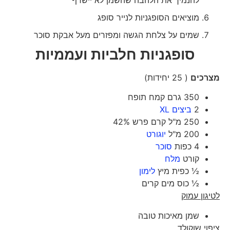
להנמיך את הלהבה שהשמן לא יישרף
מוציאים הסופגניות לנייר סופג
שמים על צלחת הגשה ומפזרים מעל אבקת סוכר
סופגניות חלביות ועממיות
מצרכים
( 25 יחידות)
350 גרם קמח תופח
2
ביצים XL
250 מ"ל קרם פרש 42%
200 מ"ל
יוגורט
4 כפות
סוכר
קורט
מלח
½ כפית מיץ
לימון
½ כוס מים קרים
לטיגון עמוק
שמן מאיכות טובה
ציפוי שוקולד