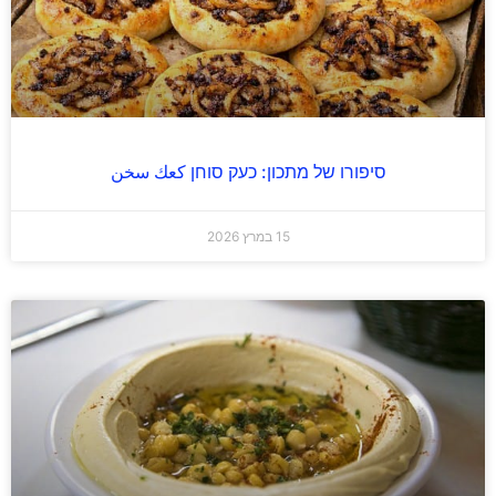
סיפורו של מתכון: כעק סוחן كعك سخن
15 במרץ 2026