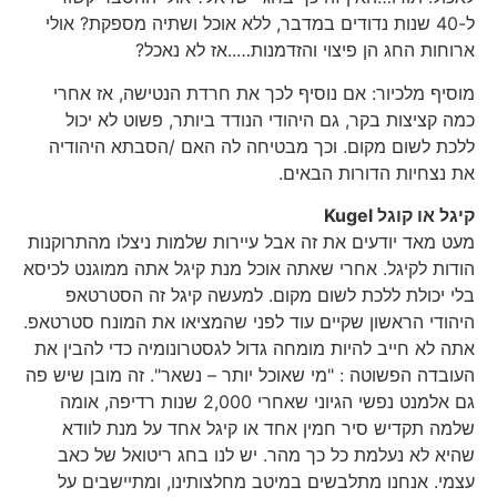
ל-40 שנות נדודים במדבר, ללא אוכל ושתיה מספקת? אולי
ארוחות החג הן פיצוי והזדמנות…..אז לא נאכל?
מוסיף מלכיור: אם נוסיף לכך את חרדת הנטישה, אז אחרי
כמה קציצות בקר, גם היהודי הנודד ביותר, פשוט לא יכול
ללכת לשום מקום. וכך מבטיחה לה האם /הסבתא היהודיה
את נצחיות הדורות הבאים.
קיגל או קוגל
Kugel
מעט מאד יודעים את זה אבל עיירות שלמות ניצלו מהתרוקנות
הודות לקיגל. אחרי שאתה אוכל מנת קיגל אתה ממוגנט לכיסא
בלי יכולת ללכת לשום מקום. למעשה קיגל זה הסטרטאפ
היהודי הראשון שקיים עוד לפני שהמציאו את המונח סטרטאפ.
אתה לא חייב להיות מומחה גדול לגסטרונומיה כדי להבין את
העובדה הפשוטה : "מי שאוכל יותר – נשאר". זה מובן שיש פה
גם אלמנט נפשי הגיוני שאחרי 2,000 שנות רדיפה, אומה
שלמה תקדיש סיר חמין אחד או קיגל אחד על מנת לוודא
שהיא לא נעלמת כל כך מהר. יש לנו בחג ריטואל של כאב
עצמי. אנחנו מתלבשים במיטב מחלצותינו, ומתיישבים על