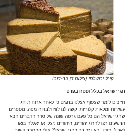
קיגל ירושלמי (צילום דן בר-דוב)
חגי ישראל בכלל ופסח בפרט
חייבים לומר שצפוף אצלנו בחגים כי לאחר ארוחות חג
עשירות ומלאות קלוריות, קשה לנו לזוז ולברוח מפה. מספרים
שחגי ישראל הם כל פעם גרסה שונה של סדר הדברים הבא:
הרשעים רצו להרוג יהודים, היהודים ניצלו אז יאללה בואו
לאכול. תודו…האין זה כך בחגי ישראל? אולי ההסבר קשור