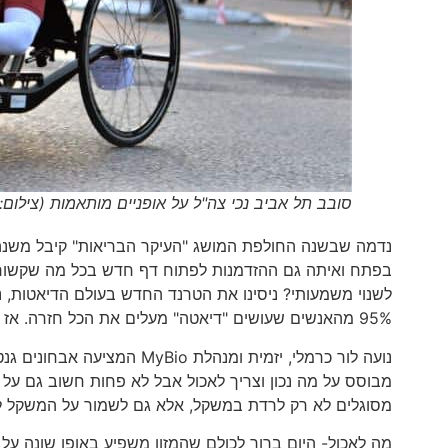
סובב תל אביב נכי צה"ל על אופניים מותאמות (צילום:
בפתח ואיתה גם ההזדמנות לפתוח דף חדש בכל מה שקשור ל
לשנוי משמעותי? ניסינו את הטרנד החדש בעולם הדיאטות, נ
95% מהאנשים שעושים "דיאטה" מעלים את הכל חזרה. אז איך בכל זאת אפשר לעשות את השינוי כדי שהפעם באמת נוכל להצליח?
נועה לור כרמלי, יזמית ומנהל
מבוסס על מה נכון וצריך לאכול אבל לא פחות חשוב גם על 
מסוגלים לא רק לרדת במשקל, אלא גם לשמור על המשקל לאורך זמן חי
מה לאכול- היום ברור לכולם שהמזון משפיע באופן שונה על