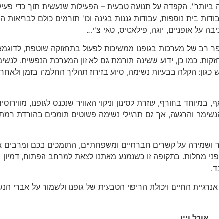
ביותר". הקפדה על תנועה טבעית – הפעילות שנעשית תוך כדי פעילו
עבודות בית נוספות, עבודות גננות בגינה וכו' תורמים כולם לבריאות הג
בה על אופניים, יוגה, פילאטיס, טאי צ'י…
ספר רב של מערכות בגופנו ממשיכות לפעול בתחזוקה שוטפת, לדוגמא
ת. כמו כן, ידוע ששינה תורמת גם לאיזון המערכת הנפשית. לנשי
כגון: הקלה בבעיות נשימה, סיוע בזירוז תהליך החלמה בזמן ולאחר
יוחד בחורף, עוזרת לסינון וניקוי האוויר שנכנס לגופנו, מווירוסי
ק הנשימה והרגעה, אך גם תרגילי נשימה פשוטים תומכים בהורדת רמת
סר ושמירה על קשרים חברתיים ומשפחתיים, התומכים בכם ומרבים 
בפני מחלות. בתקופה זו כשנמנע מאתנו לצאת למרחב הפתוח, דמיון 
ד.
 אנרגיית החיים ויכולת הריפוי הטבעית של גופנו ולשמור על אברי הנ
אוכל ויין