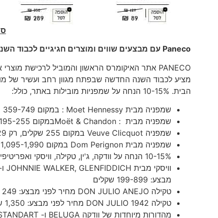
סי
Paneco
עם מבצעים שווים ומוצרים חגיגיים לכבוד הש
PANECO אתר האיקומרס הראשון והמוביל לרכישת מוצרי
מציע לכבוד השנה החדשה שבפתח מגוון רחב ועשיר של מוצרי
הבית. 10-15% הנחה על שמפניות מובילות באתר, כולל:
שמפניה מבית Moet Hennessy : במקום 359-749 שקלים, רק 329-719 שקלים
שמפניה מבית : Moët & Chandonבמקום 195-255 שקלים, רק 179-219 שקלים
שמפניה Veuve Clicquot במקום 255 שקלים, רק 229 שקלים
שמפניה מבית Dom Perignon במקום 1,095-1,990 שקלים, רק 899-1,750 שקלים
10-15% הנחה על וודקה, ג'ין, טקילה, וויסקי ואפריטיפים נוספים כולל:
מבצע: 199-899 שקלים
טקילה DON JULIO ANEJO מחיר לפני מבצע: 249 שקלים – מחיר לאחר מבצע: 219 שקלים
טקילה DON JULIO 1942 מחיר לפני מבצע: 1,350 שקלים – מחיר לאחר מבצע: 1,190 שקלים