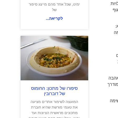
יות
ימינו, שכל אחד מהם מייצג סיפור
וף
של
לקריאה...
:
מה
ם
אהבה
מודרך
סיפורו של מתכון: החומוס
של דוברובין
שימה
המועצה לשימור אתרים מציעה
את טעמי מורשת שהיא חוברת
מתכונים מראשית הציונות ועד