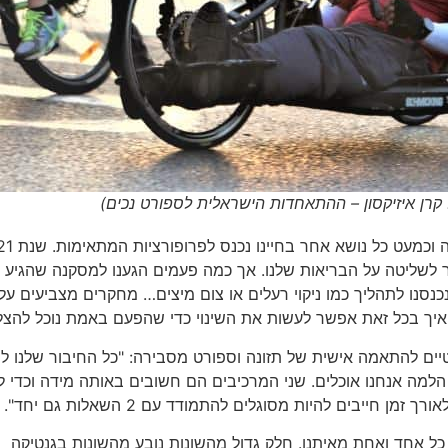
 קרן איזיקסון – ההתאחדות הישראלית לספורט נכים)
נדמה שבשנה החולפת המושג "העיקר הבריאות
שליטה על הבריאות שלנו. אך כמה פעמים הגענו למסקנה שהגיע ה
כנסנו לתהליך כמו ניקוי רעלים או צום מיצים… מחקרים מצביעים על
ת MyBio המציעה אבחונים גנטיים להתאמה אישית של תזונה וספורט מסבירה: "כל החיבור שלנו 
הלמה אנחנו אוכלים. שני המרכיבים הם חשובים באותה מידה וכדי ל
יבים להיות מסוגלים להתמודד עם 2 השאלות גם יחד".
 כל אחד ואחת מאיתנו. חלק גדול מהשונות נובע מהשונות בגנטיקה