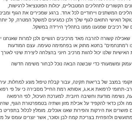
י של MyBio מאפיין 40 פרמטרים שונים הקשורים לתהליכים המטבוליים, יכולות הפוטנציאל לרגישות,
הליכים המשתנים וייחודיים לכל אחד. ברגע שמכירים את הגוף ומבינ
ול האישי התואם לגוף שלך ולכן כמגיעים למשקל המטרה, קל יותר
 של רכיבים שמנענו ממנו בתהליך הירידה במשקל.
 שאכילה קשורה להרבה מאד מרכיבים רגשיים ולכן למרות שאנחנו יו
נו ו"מתנחמים" בחטא מתוק או בפחמימה טעימה. עצם המודעות
אישיות שלנו יכול להוות מרכיב חיוני בהצלחה ליצירת שינוי לאורך ז
עמוק ומשמעותי כדי שבשנה הבאה נוכל לבחור משימה חדשה
קומי במצב של בריאות תקינה, עבור קבלת טיפול מונע למחלות. עיר
רב-תחומי לרפואת א.א.ג, אסותא רמת החייל מסבירה כי על פי רפוא
ועה, נשימה מודעת וחשיבה חיובית. למערכת העיכול, לפי הרפואה
 ולכן כדאי להקפיד על אכילת מזון ושתיה בטמפרטורת הגוף, שהיא
 פושרים את הירקות והפירות שאנו אוכלים. מומלץ לכלול בתפריט מז
מתועשים ולהפחית בצריכת קמח לבן וסוכר, אשר יוצרים עומס על מ