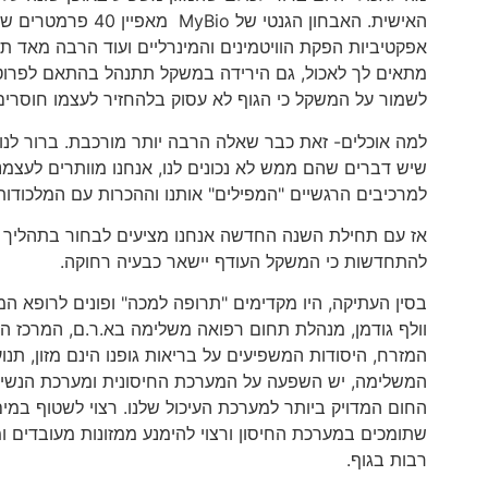
האישית. האבחון הגנט
אפקטיביות הפקת הוויטמינים והמינרליים ועוד הרבה מאד ת
מתאים לך לאכול, גם הירידה במשקל תתנהל בהתאם לפרוטוק
לשמור על המשקל כי הגוף לא עסוק בלהחזיר לעצמו חוסרים
למה אוכלים- זאת כבר שאלה הרבה יותר מורכבת. ברור לנו
שיש דברים שהם ממש לא נכונים לנו, אנחנו מוותרים לעצמ
למרכיבים הרגשיים "המפילים" אותנו וההכרות עם המלכודות ה
אז עם תחילת השנה החדשה אנחנו מציעים לבחור בתהליך 
להתחדשות כי המשקל העודף יישאר כבעיה רחוקה.
בסין העתיקה, היו מקדימים "תרופה למכה" ופונים לרופא המ
וולף גודמן, מנהלת תחום רפואה משלימה בא.ר.ם, המרכז ה
המזרח, היסודות המשפיעים על בריאות גופנו הינם מזון, תנ
המשלימה, יש השפעה על המערכת החיסונית ומערכת הנשימה
החום המדויק ביותר למערכת העיכול שלנו. רצוי לשטוף במים
שתומכים במערכת החיסון ורצוי להימנע ממזונות מעובדים ו
רבות בגוף.