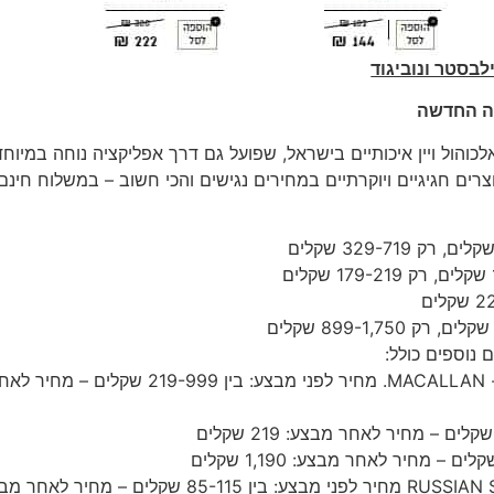
לבסטר ונוביגוד
נה החדשה
 אלכוהול ויין איכותיים בישראל, שפועל גם דרך אפליקציה נוחה במיוחד
ם חגיגיים ויוקרתיים במחירים נגישים והכי חשוב – במשלוח חינם
וויסקי מבית JOHNNIE WALKER, GLENFIDDICH ו- MACALLAN. מחיר לפני מבצע: בין 219-999 שקלים – מח
מהדורות מיוחדות של וודקה BELUGA ו- RUSSIAN STANDART מחיר לפני מבצע: בין 85-115 שקלים – מחי