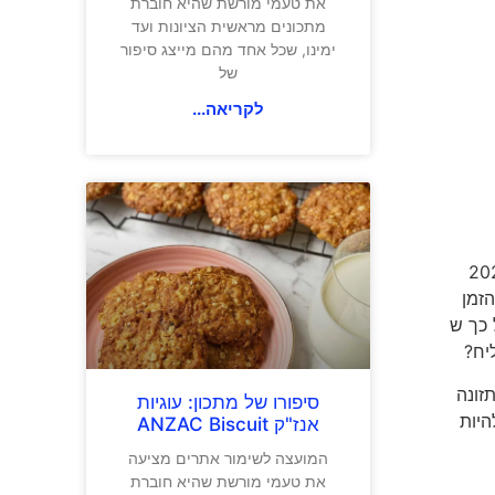
את טעמי מורשת שהיא חוברת
מתכונים מראשית הציונות ועד
ימינו, שכל אחד מהם מייצג סיפור
של
לקריאה...
" קיבל משנה וכמעט כל נושא אחר בחיינו נכנס לפרופורציות המתאימות. שנת 2021
זמן
 כך ש
לתזונה
סיפורו של מתכון: עוגיות
היות
אנז"ק ANZAC Biscuit
המועצה לשימור אתרים מציעה
את טעמי מורשת שהיא חוברת