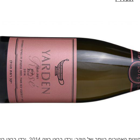
לקראת הסילבסטר יקב רמת הגולן משיק בציר חדש לאחד היינות האהובים ביותר של היקב: ירדן ברוט רוזה 2014. 