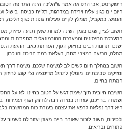
היפוקרטס, אבי הרפואה אמר ש"הליכה הינה התרופה הטובה 
היום יום כגון: עליה וירידה במדרגות, תליית כביסה, בישול ו
והנפש. במקביל, מומלץ לקיים פעילות גופנית כגון: הליכה, רכי
חשוב לציין, שגם בזמן השינה למרות שאין תנועה פיזית, מ
המערכת החיסונית והמערכת ההורמונאלית מתפתחות ומתחזקו
ישנם יתרונות רבים בחיזוק הגוף, הפחתת כאב והרגעת הנפש 
מחלה, הרגעה במצבי מתח, העלאת רמת הריכוז והזיכרון.
חשוב במהלך היום לשים לב לנשימה שלכם. נשימה דרך האף, במ
ומזיקים סביבתיים. מומלץ לתרגל מדיטציה וצ'י קונג לחיזו
המתח בחיים.
חשיבה חיובית תוך שימת דגש על הטוב בחיינו ולא על הח
ושמחה בחייכם, עוזרות במידה רבה לחיזוק הגוף ועמידותו 
היא דרך נפלאה לרפא את עצמנו בעזרת כוח המחשבה בלב
ולסיכום, חשוב לזכור שאורח חיים מאוזן יעזור לנו לשמור על
פתוחים ובריאים.