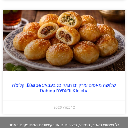
שלושה מאפים עירקיים חגיגיים: בעבאע B’aabe, קליצ’ה
Kleicha ודאהינה Dahina
12 במרץ 2026
כל שימוש באתר, במידע, בשירותים או בקישורים המסופקים באתר