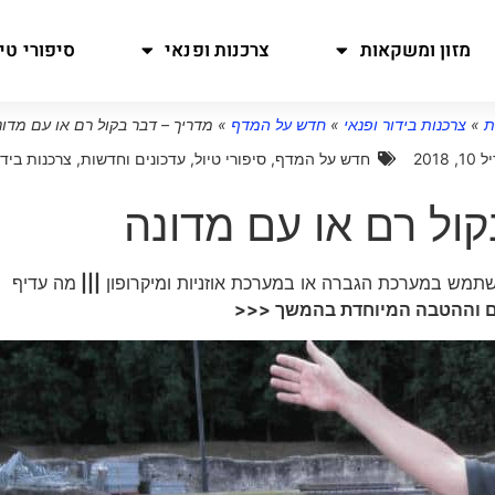
מזון ומשקאות
צרכנות ופנאי
סיפורי טיו
ת
»
צרכנות בידור ופנאי
»
חדש על המדף
»
מדריך – דבר בקול רם או עם מדונ
 2018
חדש על המדף
,
סיפורי טיול
,
עדכונים וחדשות
,
צרכנות בידו
קול רם או עם מדונה
מש במערכת הגברה או במערכת אוזניות ומיקרופון
|||
מה עדיף
ים וההטבה המיוחדת בהמשך <<<