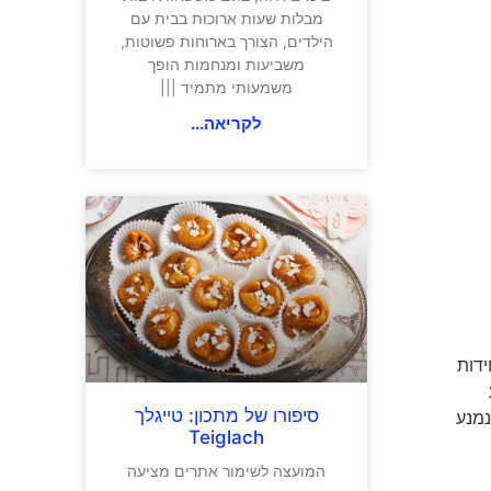
מבלות שעות ארוכות בבית עם
הילדים, הצורך בארוחות פשוטות,
משביעות ומנחמות הופך
משמעותי מתמיד |||
לקריאה...
. לקחת תיק ששוקל כ-15 ק"ג של יחידות
סיפורו של מתכון: טייגלך
נמנע
Teiglach
המועצה לשימור אתרים מציעה