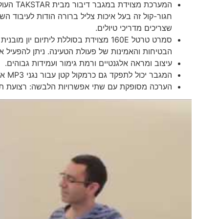
המערכת 
חגור-קול זה בעל איכות צליל ברורה הודות לעיבוד הש
שצריכים מדריכי טיולים.
סמרט טרטל 160E מצוידת בסוללת ליתיום
הבטיחות והאמינות של פעולת הטעינה. ניתן להפעיל 
עיצוב ומראה אלגנטיים ורמת גימור ועמידות גבוהים.
המגבר יכול לתפקד גם כרמקול קטן עבור נגני MP3 או מכשירים סלולאריים, בעזרת כניסת השמע (AUX) המובנית.
הערכה מסופקת עם שתי אפשרויות הלבשה: רצועת תלי