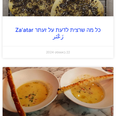
כל מה שרצית לדעת על זעתר Za'atar
زَعْتَر
22 באוגוסט 2024