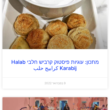
מתכון: עוגיות פיסטוק קרביש חלבי Halab
Karabij كرابيج حلب
9 בפברואר 2022