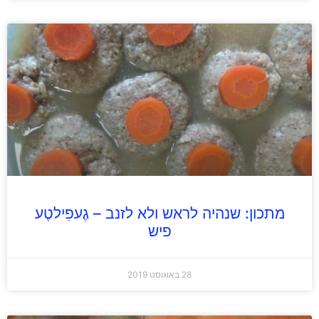
מתכון: שנהיה לראש ולא לזנב – גֶעפִילטֶע
פיש
28 באוגוסט 2019