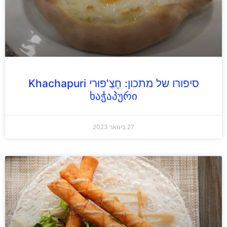
סיפורו של מתכון: חָצַ'פּוּרי Khachapuri
ხაჭაპური
27 בינואר 2023