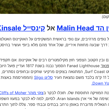
קום)
Malin Hea
אל
קינסייל Kinsale
ופים מרהיבים, עם נופי בראשית המשקיפים על האוקיינוס האטלנט
ה בנסיעה מתפתלת דרך שבעה מחוזות איריים, שכל אחד מהם מלא ביופי ועשיר בהיסט
ם ובין הקוטב הצפוני חוץ מקילומטרים רבים של אוקיינוס. אם תקפידו
פנאד
Fanad Lighthouse הסמוך נבנה בשנת 1817 ועדיין פועל הי
Strandhill, כפר דייגים בסרף קוסט Surf Coast, המתגאה בצוקים מרקיעי שחקים ובחופים נס
יר
סליגו Sligo
(המפורסמת באצות 
Down Yon
נת המוזיקה התוססת שלו. תוכלו לבקר ב
צוקי מוהר Cliffs of Moher
אחד האתרים המתויירים ביותר באירלנד, שבו יש נוף עוצר נשימה של איי ארן Aran Islands. לסיום, למה לא לבקר במעוז הש
האי דינגל Dingle Peninsula, שבו השפה הגאלית מדוברת באופן נרחב בבתים ובבתי ספר. צללו לתוך הת