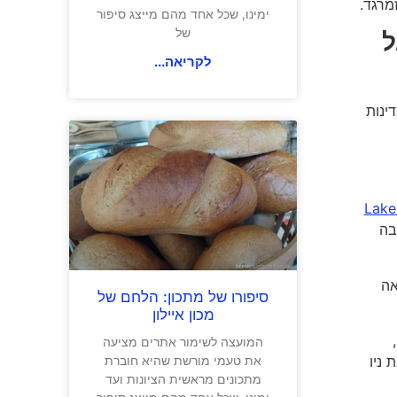
מרגד.
ימינו, שכל אחד מהם מייצג סיפור
של
לקריאה...
ינות
אגם איטסקה Lake
בה
הבאה
סיפורו של מתכון: הלחם של
מכון איילון
ה,
המועצה לשימור אתרים מציעה
את טעמי מורשת שהיא חוברת
 ניו
מתכונים מראשית הציונות ועד