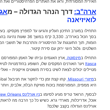
האירית המסורתית, וראו את האתרים הפרהיסטוריים ואת הכפ
ארה"ב:
דרך הנהר הגדולה – מ
אגם 
לואיזיאנה
התחילו במערב התיכון העליון והגיעו עד למפרץ מקסיקו. בע
בסך הכול בארה"ב. 3,330
הומות, תוך התענגות על ההיסטוריה והתרבות של תושבי המ
השלטים: גלגל היגוי ירוק עם סירת קיטור.
התחילו ב
מינסוטה,
ארץ האגמים וביתו של האמן המפורסם 
Itasca
ויער האורנים המקסים שלו, השופע בהזדמנויות לטיול
מטיילים יכולים לצאת לשיט בסירת משוטים אייקונית – ואולי 
ב
מיזורי Missouri
היא ממפיס, המפורסמת בזכות מוזיקת הבלוז, אלביס, ויותר מ-100 מסעדות הברביקיו ש
לבסוף, הרואד טריפ מגיע לסיומו ב
ניו אורלינס New Orleans
אוכל, אדריכלות, מארדי גרא. כשיש כל כך הרבה מה לראות,
אורלינס הגדולה בקצב שלכם?