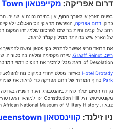
דרום אפריקה:
מקייפטאון Cape Town
כחוק.
דרום אפריקה
רחב של יקבים וחיות בר שזכו לפרסום עולמי. זהו המקום
של הארץ שיש בה יותר ממיליון קמ"ר לראות.
את הרואד טריפ אפשר להתחיל בקייפטאון ומשם להמשיך אל
ריינט Graaff Reinet,
of Desolation, וזאת מבלי להזכיר את הנופים דמויי המדבר הפנומנליים. ניתן להתארח ב-
Hotel Drotsdy
באיזור, מפלט ייחודי במיקום נוח להפליא. 
Park
בחוף המזרחי של דרום אפריקה כדי לראות את שוניות 
נקודת הסיום יכולה להיות ביוהנסבורג, העיר השנייה בגודל
צבאית South African National Museum of Military History.
ניו זילנד:
קווינסטאון Queenstown