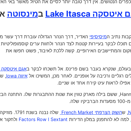
רים הנטושים. אין דרך טובה יותר לסיים את הטיול מאשר באי האז
איטסקה Lake Itasca
ב
מינסוטה
אל
קבות נתיב ה
מיסיסיפי
האדיר, דרך הנהר הגדולה עוברת דרך עשר מד
 ק"מ במשך 36 שעות נהיגה בהם תוכלו לבקר בעיירות קטנות לצד הנהר ולחוות ערים קוסמופוליטיות
קום והמתיישבים האירופיים. קשה ללכת לאיבוד, פשוט חפשו את
בעולם, שנקרא בעבר בשם פרינס. אל תשכחו לבקר ב
ים רגליים ורכיבה על אופניים. לאחר מכן, המשיכו אל
איווה Iowa
, ש
אפילו לראות עיט קירח אחד או שניים.
קחו קצת זמן כדי לחקור את חניבעל Hannibal, ששם בילה מארק טווין את שנות ההתבגרות שלו. התחנה 
לה.
, ש
השוק הצרפתי French Market
שלה נבנה בשנת 1791. מוזיק
 למה לא להתפנק במלון הדירות
Factors Row I Sextant
ולחקור את