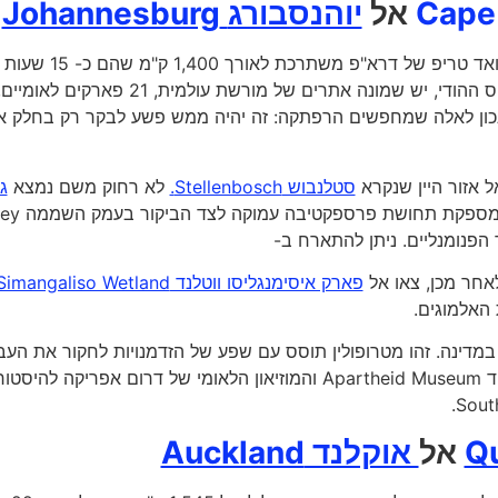
אל
יוהנסבורג
Johannesburg
בפנים הארץ או לאורך החוף, אין בחירה נכונה או שגויה. הרואד טריפ
, הנפרשת מהאוקיינוס האטלנטי לאוקיינוס ההודי, יש שמונה אתרים של מורשת עולמית,
 הנכון לאלה שמחפשים הרפתקה: זה יהיה ממש פשע לבקר רק בחלק 
 אזור היין שנקרא
סטלנבוש Stellenbosch.
לא רחוק משם נמצא
ג
עיירה מקסימה ומלאה בהיסטוריה, שמספ
לאחר מכן, צאו אל
פארק איסימנגליסו ווטלנד imangaliso Wetland
האלמוגים.
ה במדינה. זהו מטרופולין תוסס עם שפע של הזדמנויות לחקור את העב
מקונסטיטושן היל Constitution Hill ועד למוזיאון האפרטהייד Apartheid Museum והמוזיאון הלאומי של דרום אפריקה להי
אל
אוקלנד Auckland