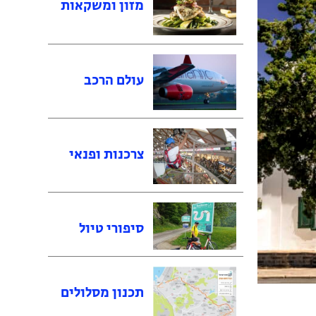
מזון ומשקאות
עולם הרכב
צרכנות ופנאי
סיפורי טיול
תכנון מסלולים