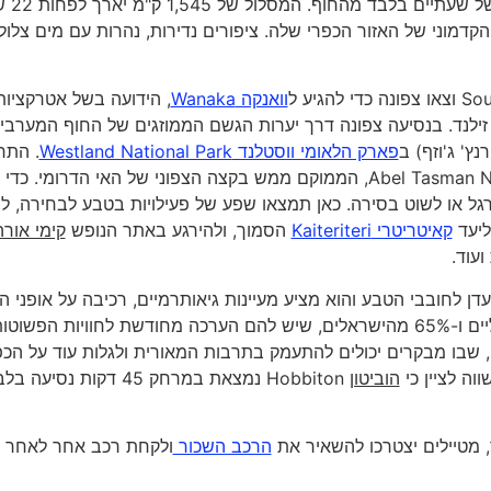
לא משנה באיזה מסלול תחליטו
והקדמוני של האזור הכפרי שלה. ציפורים נדירות, נהרות עם מים צלולי
וואנקה Wanaka
, הידועה בשל אטרקציות
 זילנד. בנסיעה צפונה דרך יערות הגשם הממוזגים של החוף המערבי
ץ' ג'וזף) ב
פארק הלאומי ווסטלנד Westland National Park
. התח
הבאה בתור היא הפארק הלאומי אייבל טסמן Abel Tasman National Park, הממוקם ממש בקצה הצפוני של האי הדרומי
גל או לשוט בסירה. כאן תמצאו שפע של פעילויות בטבע לבחירה, ל
ליעד
קאיטריטרי Kaiteriteri
הסמוך, ולהירגע באתר הנופש
קימי אורה
ן עדן לחובבי הטבע והוא מציע מעיינות גיאותרמיים, רכיבה על אופני ה
וראפטינג בנהר, מיקום מושלם לפי 69% מהמטיילים הגלובליים ו-65% מהישראלים, שיש להם הערכה מחודשת לחוויות הפשוט
, שבו מבקרים יכולים להתעמק בתרבות המאורית ולגלות עוד על הכ
הוביטון
Hobbiton נמצאת במרחק 45 דקות נסיעה 
, מטיילים יצטרכו להשאיר את
הרכב השכור
ולקחת רכב אחר לאחר