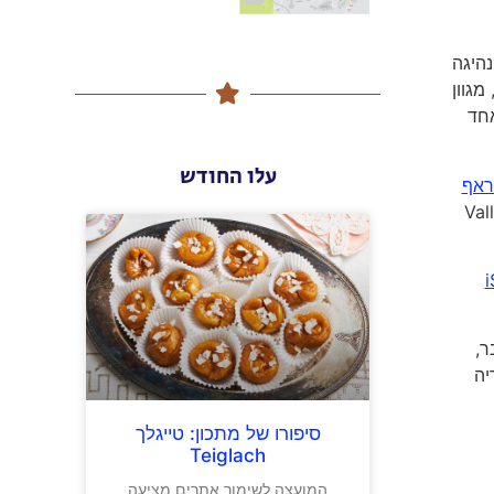
 של דרא"פ משתרכת לאורך 1,400 ק"מ שהם כ- 15 שעות נהיגה
 21 פארקים לאומיים, מגוון
אחד
עלו החודש
ראף
קת תחושת פרספקטיבה עמוקה לצד הביקור בעמק השממה Valley
iS
ר,
סטוריה
סיפורו של מתכון: טייגלך
Teiglach
המועצה לשימור אתרים מציעה