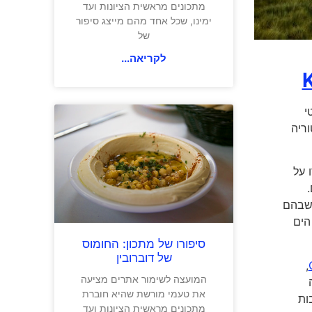
מתכונים מראשית הציונות ועד
ימינו, שכל אחד מהם מייצג סיפור
של
לקריאה...
י
וריה
 על
ום.
תרים, שבהם
הים
סיפורו של מתכון: החומוס
של דוברובין
,
המועצה לשימור אתרים מציעה
פה
את טעמי מורשת שהיא חוברת
רבות
מתכונים מראשית הציונות ועד