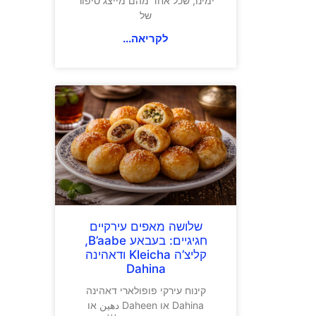
ימינו, שכל אחד מהם מייצג סיפור
של
לקריאה...
שלושה מאפים עירקיים
חגיגיים: בעבאע B’aabe,
קליצ’ה Kleicha ודאהינה
Dahina
קינוח עירקי פופולארי דאהינה
Dahina או Daheen دهين או