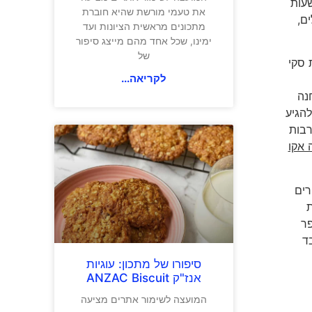
 לנסוע, תמיד תהיו במרחק של שעתיים בלבד מהחוף. המסלול של 1,545 ק"מ יארך לפחות 22 שעות
את טעמי מורשת שהיא חוברת
ם,
מתכונים מראשית הציונות ועד
ימינו, שכל אחד מהם מייצג סיפור
של
 סקי
לקריאה...
נה
. כדי להגיע
רבות
 אקו
רים
ות
פר
בלבד
סיפורו של מתכון: עוגיות
אנז"ק ANZAC Biscuit
המועצה לשימור אתרים מציעה