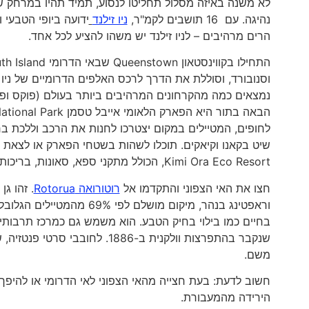
נהיגה. עם 16 תושבים לקמ"ר,
ניו זילנד
ידועה ביופי הטבעי 
הרים מרהיבים – לניו זילנד יש משהו להציע לכל אחד.
התחילו בקווינסטאון Queenstown שבאי הדרומי South Island וצאו צפונה כדי להגיע ל
וסנובורד, וסוללת את הדרך לרכס האלפים הדרומיים של ניו
נמצאים כמה מהקרחונים המרהיבים ביותר בעולם (פוקס ופרנ
לחופים, המטיילים במקום יצטרכו לחנות את הרכב וללכת בר
שיט בקאנו וקיאקים. תוכלו לשהות בשטחי הפארק או לצאת 
Kimi Ora Eco Resort, הכולל מתקני ספא, סאונות, בריכות ועוד.
חצו את האי הצפוני והתקדמו אל
רוטורואה Rotorua
. זהו ג
בחיים כמו בילוי בחיק הטבע. הוא משמש גם כמרכז תרבותי
שנקבר בהתפרצות וולקנית ב-1886. לחובבי סרטי פנטזיה, שווה לציין כי
משם.
חשוב לדעת: בעת חצייה מהאי הצפוני לאי הדרומי או להיפך
הירידה מהמעבורת.