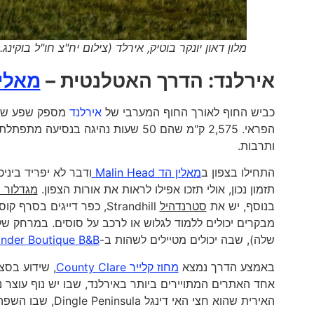
מלון דאון יונקר בוטיק, אירלד (צילום יח"צ חו"ל בוקינג.
אירלנד:
הדרך האטלנטית –
מאלין הד d
כביש החוף לאורך החוף המערבי של
אירלנד
מספק שפע של נ
הפראי. 2,575 ק"מ שהם 50 שעות נהיג
ותרבות.
התחילו בצפון ב
מאלין הד Malin Head
ודבר לא יפריד ביניכ
תזמון נכון, אולי תזכו אפילו לראות את אורות הצפון.
מגדלור 
בנוסף, יש את
סטרנדהיל
מבקרים יכולים ללמוד לגלוש או לרכב על סוסים. במרחק של 11 ק"מ בלבד משם נמצאת הע
שלה), שבה יכולים מטיילים לשהות ב-
der Boutique B&B.
באמצע הדרך נמצא
מחוז קלייר County Clare
, שידוע בסצ
האירית שהוא חצי 