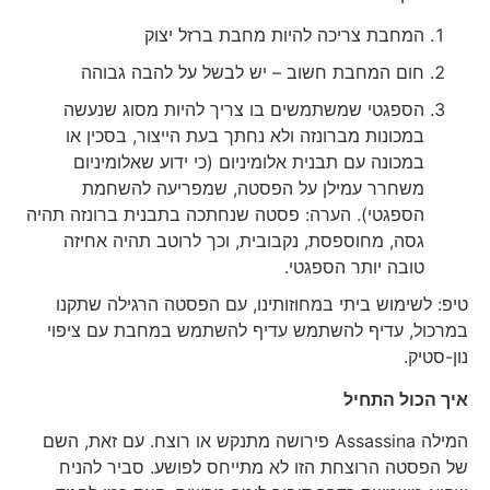
המחבת צריכה להיות מחבת ברזל יצוק
חום המחבת חשוב – יש לבשל על להבה גבוהה
הספגטי שמשתמשים בו צריך להיות מסוג שנעשה
במכונות מברונזה ולא נחתך בעת הייצור, בסכין או
במכונה עם תבנית אלומיניום (כי ידוע שאלומיניום
משחרר עמילן על הפסטה, שמפריעה להשחמת
הספגטי). הערה: פסטה שנחתכה בתבנית ברונזה תהיה
גסה, מחוספסת, נקבובית, וכך לרוטב תהיה אחיזה
טובה יותר הספגטי.
טיפ: לשימוש ביתי במחוזותינו, עם הפסטה הרגילה שתקנו
במרכול, עדיף להשתמש עדיף להשתמש במחבת עם ציפוי
נון-סטיק.
איך הכול התחיל
המילה Assassina פירושה מתנקש או רוצח. עם זאת, השם
של הפסטה הרוצחת הזו לא מתייחס לפושע. סביר להניח