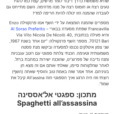
שהיא משמשת כדרך דיבור לומר מרשים, קצת כמו להגיד
טעים רצח או חומוס רצח על מנה מדהימה. השם מתייחס גם
לעובדה שהמנה הזו יכולה להיות חריפה למדי!
מספרים שהמנה הומצאה על ידי השף אנזו פרנקווילה Enzo
Francavilla שפתח מסעדה בבארי –
Al Sorso Preferito
והיא פעילה בכתובת: Via Vito Nicola De Nicolò 40,
70121 Bari. מספר השף פרנקווילה: "יום אחד בשנת 1967,
שני צפון איטלקים נכנסו למסעדה וביקשו מנת פסטה
משמעותית וטעימה. הכנתי צלחת ספגטי עם רוטב עגבניות
ומנה נדיבה של פפרוצ'ינו, שהוכנה ישירות במחבת ברזל.
לאחר שהלקוחות סיימו, שאלתי אותם אם זה מצא חן
בעיניהם. אחד אמר שזה באמת טוב והוסיף שאתה (השף)
רוצח! וזה היה הרגע ואיך הספגטי הזה All'assina קיבל את
שמו!".
מתכון: ספגטי אל'אססינה
Spaghetti all’assassina