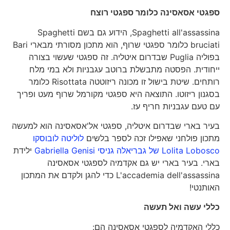
ספגטי אסאסינה כלומר ספגטי רוצח
Spaghetti all'assassina, הידוע גם בשם Spaghetti
bruciati כלומר ספגטי שרוף, הוא מתכון מסורתי מבארי Bari
בפוליה Puglia שבדרום איטליה. זה ספגטי שעשוי בצורה
ייחודית. הפסטה מתבשלת ברוטב עגבניות ולא במי מלח
רותחים. שיטת בישול זו מכונה ריזוטטה Risottata כלומר
בסגנון ריזוטו. התוצאה היא ספגטי מקורמל שרוף מעט ופריך
עם טעם עגבניות חריף עז.
בעיר בארי שבדרום איטליה, ספגטי אל'אסאסינה הוא למעשה
מתכון פולחני שאפילו זכה לספר בלשים
לוליטה לובוסקו
Lolita Lobosco של גבריאלה גניסי Gabriella Genisi
ילידת
בארי. בעיר בארי יש גם אקדמיה לספגטי אסאסינה
L'accademia dell'assassina כדי להגן ולקדם את המתכון
האותנטי!
כללי עשה ואל תעשה
כללי האקדמיה לספגטי אסאסינה הם: