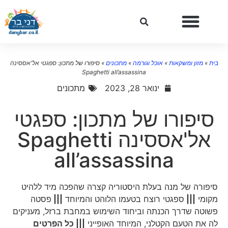
ית
»
מזון ומשקאות
»
אוכל וגורמה
»
מתכונים
»
סיפורו של מתכון: ספגטי אל'אססינה
Spaghetti all’assassina
ינואר 28, 2023
מתכונים
סיפורו של מתכון: ספגטי
אל'אססינה Spaghetti
all’assassina
סיפורה של מנה בעלת היסטוריה קצרה שהפכה מיד ללהיט
מקומי
|||
ספגטי רוצח בטעמו הלוהט והמיוחד
|||
פסטה
פשוטה שדרך הכנתה וביחוד השימוש במחבת ברזל, מעניקים
לה את הטעם הקטלני, המיוחד האופייני
||| כל הפרטים