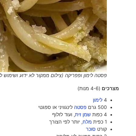
פסטה לימון ופפריקה (צילום ממקור לא ידוע ושימוש לפי סעיף 27א' וסעיף 50א' לחוק זכויות יוצר
מצרכים
(4-6 מנות)
4
לימון
500 גרם
פסטה
לינגוויני או ספגטי
4 כפות
שמן זית
, ועוד לזלוף
1 כפית
מלח
, יותר לפי הצורך
קורט
סוכר