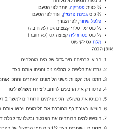
3 כפות חמאה לא מלוחה
¾ כפית
פפריקה
, יותר לפי הטעם
⅔ כוס
גבינת פרמז'ן
, ועוד לפי הטעם
פלפל שחור
, לפי הצורך
½ כוס עלי סלרי קצוצים גס (לא חובה)
⅓ כוס
פטרוזיליה
קצוצה גס (לא חובה)
מלח
גס לקישוט
אופן הכנה
הביאו לרתיחה סיר גדול של מים מומלחים
גרדו את קליפת 2 מהלימונים והניחו אותם בצד
חתכו את הקצוות משני הלימונים האחרים וחתכו אותם
פרסו דק את הרבעים לרוחב ליצירת משולש לימון
הכניסו את משולשי הלימון למים הרותחים למשך 2 דקות
הוציאו בעזרת כף מחוררת את הלימונים ויבשו אותם ב
הוסיפו למים הרותחים את הפסטה ובשלו עד קבלת ד
מסננים, ושומרים בצד 1/2 כוס ממי הבישול של הפסטה