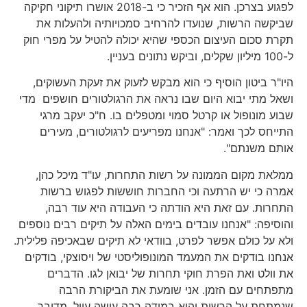
לפגוע בצרכן. הוא אף הזכיר כי ב-2018 אושרו תיקוני חקיקה
שביקשה הרשות, שנועדו להרחיב סמכויותיה ולהעלות את
תקרת סכום העיצום הכספי שהיא יכולה להטיל על מפרי חוק
ל-100 מיליון שקלים, וביקש נתונים בעניין.
היו"ר ביטון הוסיף כי הוא מבקש לזעוק את זעקת העשוקים,
ושאל מתי יבוא היום שבו נראה את הרגולטורים חושפים מדי
שבוע מונופול או קרטל סמוי ומטפלים בו. ח"כ יעקב מרגי
התייחס לכך ואמר: "אנחנו מפריעים לרגולטורים, מעירים
אותם משנתם".
ממלאת מקום הממונה על רשות התחרות, עו"ד מיכל כהן,
אמרה כי יש הרתעה וכי החברות חוששות לפגוש ברשות
התחרות. עם זאת היא הודתה כי העבודה היא עוד רבה,
והוסיפה: "אנחנו עובדים בימים האלה על תיקים רבים נוספים
ולא על כולם אפשר לפרט, בוודאי לא תיקים שבאכיפה פלילית.
אנחנו בודקים את המעמד המונופוליסטי של ויסוצקי, בודקים
את וולט ואת הפרת חוקי תחרות של יבואן לגו. הדברים
מתפתחים עם הזמן. אני שומעת את הביקורת הרבה
שנמתחת על הרשות והיא במידה רבה עושה עוול. מדובר