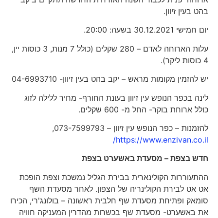
בהט בעין זיוון.
יום חמישי 30.12.2021 בשעה: 20:00.
עלות הארוחה לאדם – 280 שקלים (כולל 7 מנות, 3 כוסות יין,
4 כוסות ליקר).
יש להזמין מקומות מראש – יקב בהט בעין זיוון- 04-6993710
לינה בכפר הנופש עין זיוון בעונת החורף- מחיר ללילה לזוג
כולל ארוחת בוקר- החל מ- 600 שקלים.
להזמנות – כפר הנופש עין זיוון – 073-7599793,
https://www.enzivan.co.il/
חדש בצפת – מסעדת באשערט בצפת
ההתעוררות הקולינארית בבירת הגליל נמשכת וצפת הופכת
אט אט לבירת הקולינריה של הצפון. לאחר מסעדת השף
סומאק ופתיחת מסעדת שף חלבית ראשונה – בולונג'רי, הכירו
את באשערט- מסעדת שף בכשרות מהדרין המעניקה חוויה