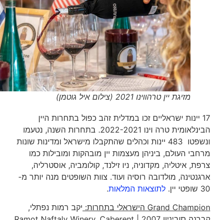
מזיגת יין טרהווינו 2021 (צילום איל גוטמן)
17 יינות ישראליים זכו במדלית זהב כפול בתחרות היין
הבינלאומית טרה וינו 2022-2021. בתחרות השנה, נטעמו
ונשפטו 483 יינות וכהלים שהתקבלו מישראל ומדינות שונות
מרחבי העולם, ביניהן מעצמות יין מובהקות ומובילות כמו
צרפת, איטליה, מקדוניה, ניו זילנד, קולומביה, אוסטרליה,
ארגנטינה, מולדובה רוסיה ועוד. צוות השופטים מנה יותר מ-
30 שופטי יין.
לתוצאות המלאות
.
Grand Champion
הישראלי בתחרות:
יקב רמות נפתלי,
קברנה סוביניון 2007 | Ramot Naftaly Winery, Caberent