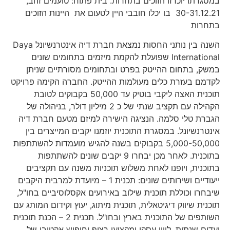
במסגרתו יוכרזו הזוכים בתחרות. בית פתוח: טועמים זהב,
30-31.12.21 בו יכלו חובבי היין לטעום את היינות הזוכים
בתחרות
השנה בין נותני החסות נמצאת חברת דיה אינטרנשיונל Daya
International שפועלת להקמת מיזמים בתחומים שונים
במשק, בתחום ההייטק בפרט ובתחומים מסורתיים שניתן
לקדמם בעזרת כלים מעולמות ההייטק. החברה הקימה פרויקט
תוכנית האצה ליקבי בוטיק עד 50,000 בקבוקים לטובת
הקהילה עם תקציב שנתי של כ 2 מיליון דולר, בניהולה של
הגברת טלי סלמה. הנציגה הישירה למיזם מטעם חברת דיה
אינטרנשיונל. במסגרת התוכנית יוזמנו יקבים המייצרים בין
5,000-50,000 בקבוקים בשנה להגיש מועמדות להשתתפות
בתוכנית. לאחר מכן יבחרו 9 יקבים שונים להשתתפות
בתוכנית, ויופנו לאחת משלוש תוכניות משנה עם תקציבים
ייעודיים ושירותים שונים: תכנית 1 – מיועדת למרבית היקבים
שיבחרו וכוללת תוכנית שילוב באירועים אקסלוסיביים בחו"ל,
תוכנית שיווק דיגיטאלית, תוכנית מיתוג, יעוץ וקידום המותג עם
השותפים של התוכנית בארץ ובחו"ל. תכנית 2 – הכנת תוכנית
יעדים שנתית, ליווי עסקי ומקצועי רציף וחיפוש אקטיבי של