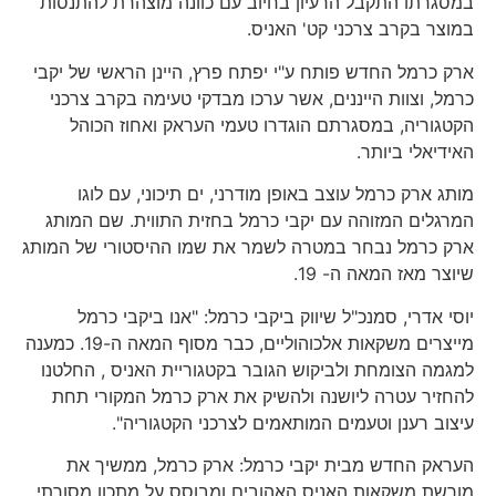
במסגרתו התקבל הרעיון בחיוב עם כוונה מוצהרת להתנסות
במוצר בקרב צרכני קט' האניס.
ארק כרמל החדש פותח ע"י יפתח פרץ, היינן הראשי של יקבי
כרמל, וצוות הייננים, אשר ערכו מבדקי טעימה בקרב צרכני
הקטגוריה, במסגרתם הוגדרו טעמי העראק ואחוז הכוהל
האידיאלי ביותר.
מותג ארק כרמל עוצב באופן מודרני, ים תיכוני, עם לוגו
המרגלים המזוהה עם יקבי כרמל בחזית התווית. שם המותג
ארק כרמל נבחר במטרה לשמר את שמו ההיסטורי של המותג
שיוצר מאז המאה ה- 19.
יוסי אדרי, סמנכ"ל שיווק ביקבי כרמל: "אנו ביקבי כרמל
מייצרים משקאות אלכוהוליים, כבר מסוף המאה ה-19. כמענה
למגמה הצומחת ולביקוש הגובר בקטגוריית האניס , החלטנו
להחזיר עטרה ליושנה ולהשיק את ארק כרמל המקורי תחת
עיצוב רענן וטעמים המותאמים לצרכני הקטגוריה".
העראק החדש מבית יקבי כרמל: ארק כרמל, ממשיך את
מורשת משקאות האניס האהובים ומבוסס על מתכון מסורתי