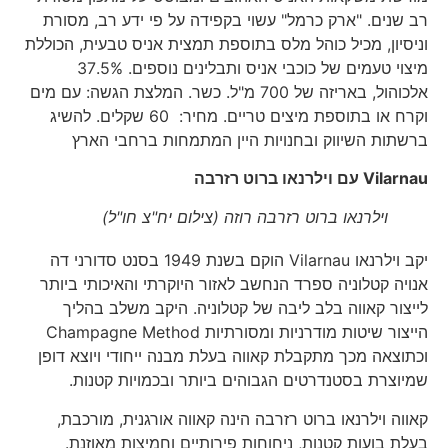
רב שנים. "ארק כרמל" עשוי בקפידה על פי ידע רב, מסורת
וניסיון, מכיל כוהל מלס בתוספת תמצית אניס טבעית, הכוללת
מיצוי טעמים של כוכבי אניס ותבלינים נוספים. 37.5%
אלכוהול, באריזה של 700 מ"ל. כשר. המלצת הגשה: עם מים
וקרח או בתוספת מיצים טריים. מחיר: 60 שקלים. להשיג
ברשתות השיווק ובחנויות היין המתמחות ברחבי הארץ
Vilarnau
עם וילרנאו ברוט רזרבה
וילרנאו ברוט רזרבה רוזה (צילום יח"צ חו"ל)
יקב וילרנאו Vilarnau הוקם בשנת 1949 בסנט סדורני דה
אנויה קטלוניה ספרד הנחשב לאזור היוקרתי והאיכותי ביותר
לייצור קאווה בלב ליבה של קטלוניה. היקב משלב בהליך
הייצור שיטות מודרניות ומסורתיות Champagne Method
וכתוצאה מכך מתקבלת קאווה בעלת מבנה ייחודי ויוצא דופן
שמיוצרת בסטנדרטים הגבוהים ביותר ובכמויות קטנות.
קאווה וילרנאו ברוט רזרבה הינה קאווה אורגנית, מורכבת,
בעלת בועות קטנות, ניחוחות פירותיים וחמיצות מאוזנת.