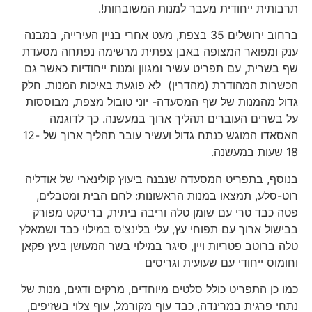
תרבותית ייחודית מעבר למנות המשובחות!.
ברחוב ירושלים 35 בצפת, מעט אחרי בניין העירייה, במבנה
ענק ומפואר המצופה באבן צפתית מרשימה נפתחה מסעדת
שף בשרית, עם תפריט עשיר ומגוון ומנות ייחודיות כאשר גם
הכשרות המהודרת (מהדרין) לא פוגעת באיכות המנות. חלק
גדול מהמנות של שף המסעדה- יוני טובול מצפת, מבוססות
על בשרים העוברים תהליך ארוך במעשנה. כך לדוגמה
האסאדו המוגש כנתח גדול ועשיר עובר תהליך ארוך של 12-
18 שעות במעשנה.
בנוסף, בתפריט המסעדה שנבנה ביעוץ קולינארי של אודליה
רוט-סלע, תמצאו במנות הראשונות: לחם הבית ומטבלים,
פטה כבד טרי עם שומן טלה וריבה ביתית, בריסקט מפורק
בבישול ארוך עם תפוחי עץ, עלי בלינצ'ס במילוי כבד ושמאלץ
טלה ברוטב פטריות ויין, סיגר במילוי בשר המעושן בעץ פקאן
וחומוס ייחודי עם שעועית וגריסים
כמו כן התפריט כולל סלטים מיוחדים, מרקים ודגים, מנות של
נתחי פרגית במרינדה, כבד עוף מקורמל, עוף צלוי בשזיפים,