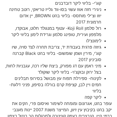
קוג'י- בליווי ליקר דובדבנים
ניגירי חזה אווז עשוי בסו-ווד גלייז טריאקי, רוטב טחינה
יוזו וצ'ילי מותסס- בליווי בהט BROWN, יין אדום
חרמונית 2017
רול סלמון Koji Roll- עטוף במנגולד חלוט, אבוקדו,
מלפפון ועירית, טופינג סלמון וגרידת לימון בליווי ליקר
לימונצ'לו
גיוזה פרגית בעבודת יד, צריבת תחרה לצד סויה, שיו
קוג'י, מירין ושמן שומשום- בליווי בהט Black קברנה
סוביניון 2017
מיני ראמן עם דג מפורק, ביצת שליו רכה, עגבניות לחות,
בצל ירוק ובוקצ'וי- בליווי ליקר שוקולד
לקינוח- ספירלת תפוח עץ מבושל בסירופ תבלינים
חמים ויין לבן, קציפת קרם בורלה בסיפון, פניני דלעת-
בליווי
ליקר קפה
עופר בהט, אגרונום ומומחה לשימור ואיסום פרי, הקים את
יקב בהט בקיבוץ עין זיוון, המייצר משנת 2007 יינות מענבי
כרמי היין, הנבצרים בעמק קוניטרה ולמרגלות הר בנטל בצפון