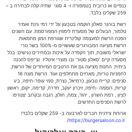
כנפיים או כרובית בטמפורה ו- 4 סוגי שתיה קלה לבחירה ב –
259 שקלים בלבד.
רשת בורגר סאלון הוקמה בטבעון על ידי רמי גינת ואמיר
טלמור, הבעלים של מסעדת לימוזין המפורסמת. עם השנים
הפכה הרשת למעצמה קולינרית שגורפת המון מחמאות.
הרשת מציעה המבורגרים שעשויים מ-100% בשר טרי
ישראלי משובח, תוך הקפדה על איכות ובמחירים נגישים. בכל
מסעדה קיים 'סאלון סטור' ובו מוצרי איטליז וצ'יפס להכנה
ביתית. החנות מציעה גם את הרטבים המיוחדים של הרשת,
לחמניות טריות, מארזים מתחלפים ועוד. הרשת מונה 16
סניפים: קריית טבעון, כרמיאל, נצרת, סמי עופר-חיפה, ביג
קריות, רוממה -חיפה, זיכרון יעקב, חדרה, קדימה, יקום, ראשון
לציון , רמת השרון , יהוד, צמח, חולון, רגבה ובקרוב יצטרפו
לרשת הסניפים החדשים.
ארוחת צידנית חברים לארבעה ב- 259 שקלים בלבד!
https://burgersaloon.co.il/