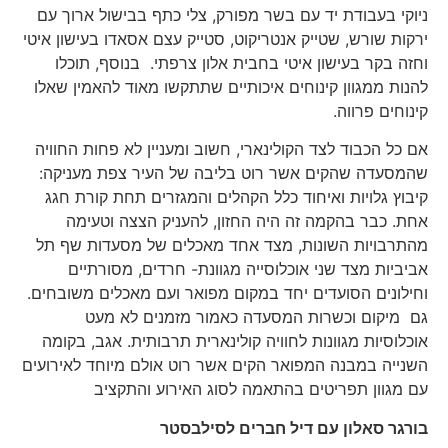
ניוקי בעבודת יד עם בשר מפורק, צלי כתף בבישול ארוך עם
ירקות שורש, שטייק אנטריקוט, סטייק עצם אסאדו בעישון איטי
וחזה בקר בעישון איטי בחבית אלון צרפתי. בנוסף, תוכלו
להנות ממגוון קינוחים איכותיים שתתקשו מאוד להאמין שאלו
קינוחים פרווה.
אם כל הכבוד לצד הקולינארי, חשוב ומעניין לא פחות החוויה
שהמסעדה שהקים אשר רוט בליבה של העיר צפת מעניקה:
קיבוץ גלויות ואיחוד כלל הקהלים והמגזרים תחת קורת חגג
אחת. כבר בהקמה זה היה החזון, להעניק הצצה וטעימה
מהתרבויות השונות, מצד אחד מאכלים של מסעדות שף תל
אביביות מצד שני אוכלוסייה מגוונת- חרדים, מסורתיים
וחילונים הסועדים יחד במקום מפואר ועם מאכלים משובחים.
גם מיקום וכשרות המסעדה כאמור מזמנים לא מעט
אוכלוסיות מגוונות לחוויה קולינארית תרבותית. אגב, בקומה
השנייה במבנה המפואר הקים אשר רוט אולם מיוחד לאירועים
עם מגוון תפריטים בהתאמה לסוג האירוע והתקציב
בורגר סאלון עם דיל חברים לסילבסטר