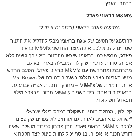
ברחבי הארץ.
M&M's
בראוני פאדג'
m&m's פאדג' בראוני (צילום יח"צ חו"ל)
להתענג על הטעם של עוגת בראוניז מבלי להדליק את התנור!
שמחים להביא לכם את המוצר החדשני M&M's בראוני
פאדג', מרגיש כמו בראוניז שיצאו מהתנור. מילוי רך וטעים ללא
אפייה. סדרת עדשי השוקולד המובילה בארץ ובעולם,
מתרחבת ומתחדשת עם M&M's בראוני פאדג'. הטעם החדש
מגיע באריזה בצבע סגלגל כשעליה דמותה של Ms. Brown
אחת הדמויות של M&M's – מחזיקה תבנית אפייה עם עוגת
בראוניז ביד אחת וביד השנייה M&M's מתוכו מבצבץ מילוי
הפאדג' השוקולדי.
קלי לוין , מנהלת מותגי השוקולד במרס ריגלי ישראל:
"ישראלים אוהבים לארח. גם אורחים לא צפויים שקופצים
לבקר. M&M's בראוני פאדג' נותן פתרון לכיבוד מושלם שאינו
דורש הכנה או אפייה. בנוסף יכול להוות פינוק לצד הקפה או