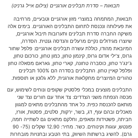
תבואות – סדרת תבלינים אורגניים (צילום אייל גרניט)
תבואות, המתמחה במוצרי מזון אורגניים וטבעיים, מרחיבה
את פעילותה ונכנסת לתחום התבלינים האורגניים. בימים אלה
משיקה החברה סדרת תבלינים ותערובות תיבול אורגניים,
שיוצרו מגידולים נקיים מרעלים והנדסה גנטית. הסדרה,
המיובאת מהודו, כוללת עשרה תבלינים אורגניים: פלפל שחור
גרוס, צ'ילי אדום גרוס, קינמון טחון, כמון טחון, כורכום טחון,
ג'ינג'ר טחון, כוסברה טחונה, קארי טחון, גאראם מסאלה טחון
ופלפל קאיין טחון. התבלינים בסדרה הם 100% תבלינים
טהורים המיוצרים מחקלאות אורגנית, ללא גלוטן או תוספות.
התבלינים מוצעים במכלי פלסטיק שקופים ונוחים לשימוש, עם
מכסה הנפתח משני הצדדים: צד אחד עם חורים וצד שני
מותאם להכנסת כפית. כל אחד מהתבלינים מתאים למגוון
מאכלים ובהם עוף, דג, בשר, ירקות, סלטים, פסטות, אורז,
חביתה, פשטידות ומאפים, וחלקם מתאים גם לשתייה חמה,
פונטש, עוגות וקינוחים. כשר. מחיר: 12.90 שקלים (75- 90
גרם). להשיג ברשתות השיווק, בתי הטבע ובחנויות מובחרות