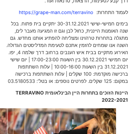
דרך קבע לטעימות, הרצאות, סדנאות ועוד.
לעמוד התחרות:
https://grape-man.com/terravino
בימים חמישי-שישי 30-31.12.2021 יתקיים בית פתוח. בכל
שנה האומנות הייננית, כחול לבן וגם זו המגיעה מעבר לים,
מתגלה בתחרות טרהוינו ומצליחה להפתיע אותנו מחדש. גם
השנה אנו שמחים להזמין אתכם לטעימת המדליסטים הגדולה.
האירוע מתקיים בבית איש הענבים ברחוב דרך שלמה 4, יפו.
יום חמישי 30.12.2021 בין השעות 17:00-23:00 | יום שישי
31.12.2021 בין השעות 10:00-16:00 | עלות השתתפות
ברכישה מוקדמת: 100 שקלים | עלות השתתפות ברכישה
במקום: 125 שקלים. לפרטים נוספים: או בטל': 03.5180533
היינות הזוכים בתחרות היין הבינלאומית
TERRAVINO
2022-2021