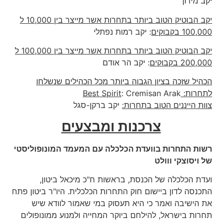
יקב מירון
יקב הבוטיק הטוב ביותר בתחרות אשר מייצר בין 10,000 ל
100,000 בקבוקים
: יקב רמות נפתלי
יקב הבוטיק הטוב ביותר בתחרות אשר מייצר בין 100,000 ל
200,000 בקבוקים
: יקב הר אודם
הכהיל שזכה בציון הגבוה ביותר מכל הכהילים שנשלחו
לתחרות:
: Cremisan Arak
Best Spirit
צוות הייננים הטוב בתחרות:
יקב ברקן-סגל
צרכנות ומבצעים
רשות התחרות בוועדת הכלכלה עם המעמד המונופוליסטי
של ויסוצקי ווולט
ועדת הכלכלה של הכנסת, בראשות ח"כ מיכאל ביטון,
התכנסה לדון ביישום חוק התחרות הכלכלית. היו"ר ביטון פתח
את הישיבה ואמר כי היא תעסוק במי שאמור לוודא שיש
תחרות בישראל, להילחם ביוקר המחייה ולמנוע ממונופולים