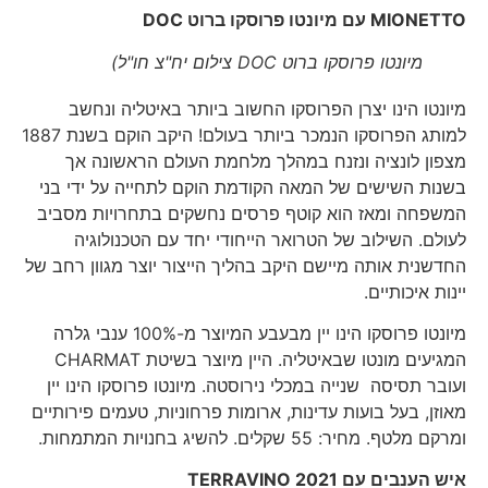
MIONETTO
עם מיונטו פרוסקו ברוט
DOC
מיונטו פרוסקו ברוט DOC צילום יח"צ חו"ל)
מיונטו הינו יצרן הפרוסקו החשוב ביותר באיטליה ונחשב
למותג הפרוסקו הנמכר ביותר בעולם! היקב הוקם בשנת 1887
מצפון לונציה ונזנח במהלך מלחמת העולם הראשונה אך
בשנות השישים של המאה הקודמת הוקם לתחייה על ידי בני
המשפחה ומאז הוא קוטף פרסים נחשקים בתחרויות מסביב
לעולם. השילוב של הטרואר הייחודי יחד עם הטכנולוגיה
החדשנית אותה מיישם היקב בהליך הייצור יוצר מגוון רחב של
יינות איכותיים.
מיונטו פרוסקו הינו יין מבעבע המיוצר מ-100% ענבי גלרה
המגיעים מונטו שבאיטליה. היין מיוצר בשיטת CHARMAT
ועובר תסיסה שנייה במכלי נירוסטה. מיונטו פרוסקו הינו יין
מאוזן, בעל בועות עדינות, ארומות פרחוניות, טעמים פירותיים
ומרקם מלטף. מחיר: 55 שקלים. להשיג בחנויות המתמחות.
איש הענבים עם TERRAVINO 2021