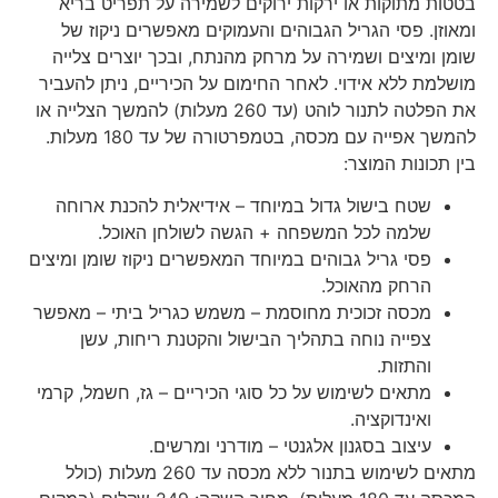
בטטות מתוקות או ירקות ירוקים לשמירה על תפריט בריא
ומאוזן. פסי הגריל הגבוהים והעמוקים מאפשרים ניקוז של
שומן ומיצים ושמירה על מרחק מהנתח, ובכך יוצרים צלייה
מושלמת ללא אידוי. לאחר החימום על הכיריים, ניתן להעביר
את הפלטה לתנור לוהט (עד 260 מעלות) להמשך הצלייה או
להמשך אפייה עם מכסה, בטמפרטורה של עד 180 מעלות.
בין תכונות המוצר:
שטח בישול גדול במיוחד – אידיאלית להכנת ארוחה
שלמה לכל המשפחה + הגשה לשולחן האוכל.
פסי גריל גבוהים במיוחד המאפשרים ניקוז שומן ומיצים
הרחק מהאוכל.
מכסה זכוכית מחוסמת – משמש כגריל ביתי – מאפשר
צפייה נוחה בתהליך הבישול והקטנת ריחות, עשן
והתזות.
מתאים לשימוש על כל סוגי הכיריים – גז, חשמל, קרמי
ואינדוקציה.
עיצוב בסגנון אלגנטי – מודרני ומרשים.
מתאים לשימוש בתנור ללא מכסה עד 260 מעלות (כולל