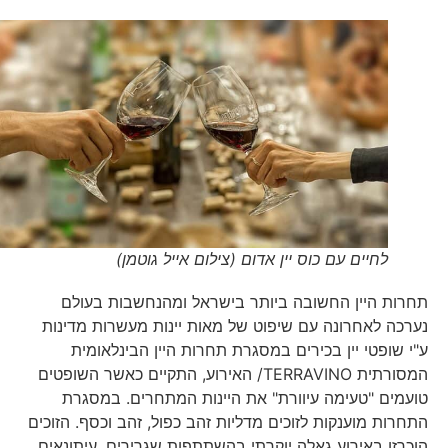
לחיים עם כוס יין אדום (צילום אייל גוטמן)
תחרות היין החשובה ביותר בישראל ומהנחשבות בעולם
נערכה לאחרונה עם שיפוט של מאות יינות מעשרות מדינות
ע"י שופטי יין בכירים במסגרת תחרות היין הבינלאומית
המסורתית TERRAVINO/ האירוע, התקיים כאשר השופטים
טועמים "טעימה עיוורת" את היינות המתחרים. במסגרת
התחרות מוענקות לזוכים מדליות זהב כפול, זהב וכסף. הזוכים
הוכרזו באירוע גאלה יוקרתי בהשתתפות שגרירים, עיתונאים