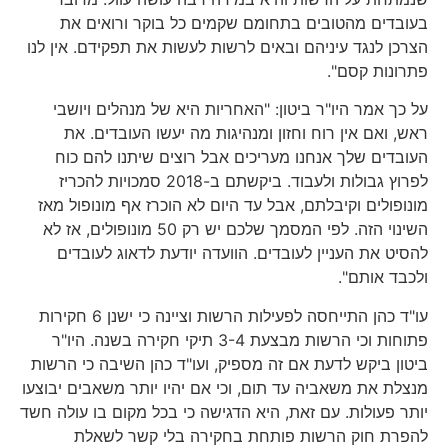
בעובדים מהטובים בתחומם שקמים כל בוקר ורואים את
הצרכן לנגד עיניהם ובאים לרשות לעשות את תפקידם. אין לנו
פתרונות קסם".
על כך אמר היו"ר ביטון: "האחריות היא של מנהלים ויושבי
ראש, ואם אין רוח וחזון ומנהיגות מה יעשו העובדים. את
העובדים שלך אנחנו מעריכים אבל רוצים שיתנו להם כוח
לפרוץ גבולות ולעבוד. ביקשתם ב-2018 סמכויות להכריז
מונופולים וקיבלתם, אבל עד היום לא הוכרז אף מונופול מאז
השינוי הזה. לפי המסמך שלכם יש רק 50 מונופולים, אז לא
להסיט את העניין לעובדים. הוועדה יודעת לדאוג לעובדים
ולכבד אותם".
עו"ד כהן התייחסה לפעילות הרשות וציינה כי ישנן 6 חקירות
פתוחות וכי הרשות מבצעת 3-4 תיקי חקירה בשנה. היו"ר
ביטון ביקש לדעת אם זה מספיק, ועו"ד כהן השיבה כי הרשות
מנצלת את משאביה עד תום, וכי אם יהיו יותר משאבים יבוצעו
יותר פעולות. עם זאת, היא הדגישה כי בכל מקום בו עולה חשד
להפרת חוק הרשות פותחת בחקירה בלי קשר לשאלת