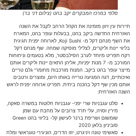
סלפי במרכז המבקרים יקב בהט (צילום דני בר)
תיירות עין זיוון מזמינה את הקהל הרחב לקבל את השנה
האזרחית החדשה ביקב בהט, בבעלות עופר בהט, המארח
את השף מנחם דקל מ- Koji Sushi, לארוחה יפנית חגיגית
בליווי יינות וליקרים, לצלילי מוסיקה שמחה. שף מנחם דקל
רקח תפריט מיוחד לערב הסילבסטר, מלא בטעמים וניחוחות
המורכב מ- 7 מנות יפניות, אליהן התאים יינות וליקרים אותם
מייצר עופר בהט ביקב. המנות מורכבות מחומרי גלם טריים
ואיכותיים, דגה המגיעה טרייה באותו היום, ומוצרים ורטבים
אותם מכין שף דקל בהכנה ביתית. תפריט ארוחה יפנית לראש
השנה האזרחית:
סלט עגבניות שרי יפני- עגבניות חלוטות במשרה סאקה,
מירין וסויה, עלי תרד צרובים על מחבת עם שמן
שומשום ושריפת ברנר לעישון קל- בליווי בהט Green
סוביניון בלאן 2020
סאשימי טונה ויניגרט, יוזו הדרים, הוניגירי טוגראשי ומלח