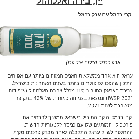
יין, בירה ואלכוהול
יקבי כרמל עם ארק כרמל
ארק כרמל (צילום איל קרן)
עראק הוא אחד ממשקאות האניס המזוהים ביותר עם אגן הים
התיכון שהפכו לפופולריים ביותר בשנים האחרונות בישראל.
צריכת העראק מהווה כ 11% מכלל צריכת האלכוהול (ע"פ דוח
IWSR 2021) ונמצאת בצמיחה כמותית של 43% בתקופה
מצטברת לשנת 2021.
יקבי כרמל, היקב המוביל בישראל ממשיך להרחיב את
פורטפוליו המותגים שלו עם כניסה לקטגוריות חדשות.
ההחלטה לשווק עראק התקבלה לאחר מבדק צרכנים מקיף,