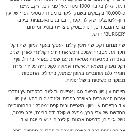
רמת הגולן בגובה 1000 מטר מעל פני הים. היקב מייצר
כ-10,000 בקבוקים בשנה, וליקרים מפירות מטעי הפרי של עין
זיוון- לימונצ'לו, שוקולד, קפה, דובדבנים ואוכמניות. ביקב-
מרכז המבקרים, חנות בוטיק פיצריית בוטיק ומתחם
'BURGER' חדש.
שף מנחם דקל, שף ויועץ קולינרי-עסקי בענף המזון. שף דקל
חקר את מטבחי העולם ורכש את הידע הקולינרי לאורך שנים
בעבודה במסעדות אסיאתיות עם שפים בארץ ובחו"ל. שף
דקל מעניק משמעות אישית ועמוקה לקולינריה על ידי יצירת
חומרי גלם אותנטיים באופן עצמאי, בתהליכי התססות
מבוקרים בשיטות בישול יפניות.
תיירות עין זיוון מציעה מגוון אפשרויות לינה בבקתות עץ וחדרי
אירוח המעוצבים באווירה כפרית, ולינת שטח בחאן עין זיוון.
עוד בתיירות עין זיוון- מאפייה ובית קפה "מטרלו" ו"החומוסייה"
החדשה של עדי פרץ, מפעל שוקולד 'דה קרינה', יקב פלטר,
טיולי ג'יפים, סדנאות אמנות וקולינריה, שיעורי יוגה ועוד.
ארוחה יפנית לכבוד השנה האזרחית החדשה תתקיים ביקב