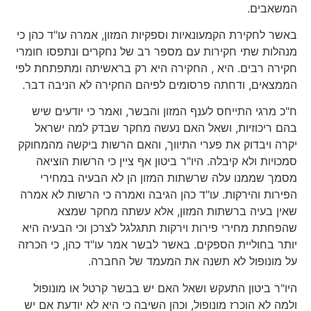
המשאבים.
באשר לחקירת הקמעונאיות וספקיות המזון, אמרה עו"ד כהן כי
מנהלות שתי חקירות עם מספר רב של נחקרים ונתפסו חומרי
חקירה רבים. היא , החקירה היא רק בראשיתה ומתפתחת לפי
הממצאים, ודחתה פרסומים לפיהם החקירה לא הניבה דבר.
ח"כ מרגי התייחס לענף המזון והבשר, ואמר כי יודעים שיש
בהם ריכוזיות, ושאל האם נעשה מחקר שבדק למה ישראל
יקרה ויבדוק את פערי התיווך, והאם הרשות ביקשה מהמחוקק
סמכויות ולא קיבלה. היו"ר ביטון אף ציין כי הרשות הוציאה
מסמך שממנו עלה שרשתות המזון הן לא הבעיה במחירי
הפירות והירקות. עו"ד כהן הגיבה ואמרה כי הרשות לא אמרה
שאין בעיה ברשתות המזון, אלא עשתה מחקר שמצא
שהפחתת מחירי פירות וירקות תתגלגל לצרכן וכי הבעיה היא
יותר בחוליית הספקים. באשר לבשר אמר עו"ד כהן, כי הכרזה
על מונופול לא תשנה את המעמד של החברה.
היו"ר ביטון התעקש ושאל האם יש בבשר קרטל או מונופול
ולמה לא הוכרז מונופול, וכהן השיבה כי היא לא יודעת אם יש