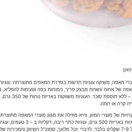
האן)
דברי מאפה, משיקה עוגיות חדשות בסדרת המאפים מתוצרתה: עוגיות
פה של אחוה עשויות מבצק פריך, נימוחות בפה וטעימות להפליא, 
של אפייה ביתית. העוגיות בצורת כותרת פרחים ובמילוי תות – ללא תוספת סוכר
יה קרה או חמה.
רויות של מוצרי המזון, והיא מוזילה את מגוון מוצרי המאפה מתוצרת
בשיעור של כ-10%. בין המוצרים המוזלים, עוגיות מיני מרוקאיות באריזת 500 גרם, עוגיות כתר ריבה, דקליות ב – 3 
שוקולד צ'יפס ועוגיות גרנולה יימכרו במחיר ממוצע לצרכן של 7-9 שקלים בלבד. לדברי יובל מלאך, סמנכ"ל השיווק והמכירות של