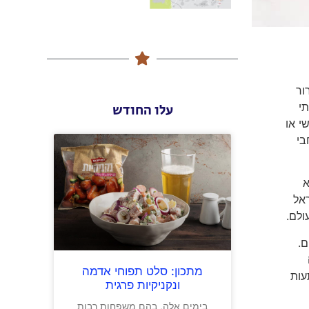
ור
רתי
עלו החודש
י או
בי
א
אל
ולם.
ם.
מתכון: סלט תפוחי אדמה
עות
ונקניקיות פרגית
בימים אלה, בהם משפחות רבות