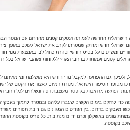
ה הישראלית החדשה לעמותה ועסקים קטנים מהדרום עם המסר הבר
הישאר. הקופסה הישראלית Israeli Box הוא מיזם ישראלי חדש ומרתק שמטרתו לקרב את ישראל לעולם באופן יצי
ודיים ומשתנים על בסיס חודשי וטהרת כחול לבן באמצעות מנוי חודש
ראלים קטנים ועמותות ברחבי הארץ ללקוחות ואוהבי ישראל בכל רח
ויוצרו בישראל, ולפיכך גם ההפתעה למקבל מדי חודש היא מושלמת ומי מאיתנו ל
רכו מסופר הסיפור הישראלי. מטרת המיזם לאצור את הקסם של ישר
מתנות הפתעה מרהיבות בקופסה מעוצבת ויפה ונשלחים לכל רחבי הע
זה כדי לחזקם בימים הקשים שעברו עליהם ובמטרה לתמוך בעסקיה
כשו מעסקים בדרום. בין הפריטים המגוונים גם ריבת תפוחים משדה
עמותת גוונים באשקלון וכרם ידיים מנתיבות. כל פריט בקופסת ההפת
ולב בקופסה.