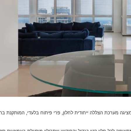
יגה מערכת הצללה ייחודית לחלון, פרי פיתוח בלעדי, המותקנת בת
מתאימה לכל חלון קטן כגדול והחידוש שתרילון מופעלת באמצעות סו