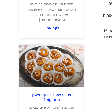
ם
מבלות שעות ארוכות בבית עם
הילדים, הצורך בארוחות פשוטות,
משביעות ומנחמות הופך
ורזת
משמעותי מתמיד |||
לקריאה...
את הקופסא הישראלית ניתן לרכוש גם כקופסת מתנה חד פעמית לעצמך או לאדם אהוב, וגם באמצעות מנוי חודשי. קיים מגוון של 15
רים
סיפורו של מתכון: טייגלך
Teiglach
המועצה לשימור אתרים מציעה