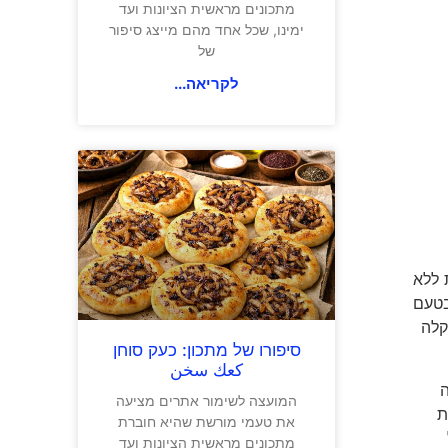
מתכונים מראשית הציונות ועד
ימינו, שכל אחד מהם מייצג סיפור
של
לקריאה...
 ללא
בטעם
. העוגיות משווקות באריזת נוחות של 350 גרם, קלה
סיפורו של מתכון: כעק סוחן
كعك سخن
ה
המועצה לשימור אתרים מציעה
טעמים, עוגיות
את טעמי מורשת שהיא חוברת
מתכונים מראשית הציונות ועד