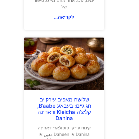
ימינו, שכל אחד מהם מייצג סיפור
של
לקריאה...
שלושה מאפים עירקיים
חגיגיים: בעבאע B’aabe,
קליצ’ה Kleicha ודאהינה
Dahina
קינוח עירקי פופולארי דאהינה
Dahina או Daheen دهين או