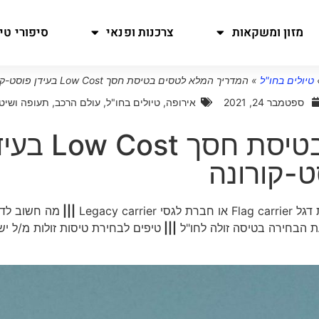
מזון ומשקאות
צרכנות ופנאי
סיפורי טיו
טיולים בחו"ל
»
המדריך המלא לטסים בטיסת חסך Low Cost בעידן פוסט-קורונה
ספטמבר 24, 2021
אירופה
,
טיולים בחו"ל
,
עולם הרכב
,
תעופה ושיט
המדריך המלא לטסים בטיסת חסך ost
ט-קורונה
|||
מה חשוב לד
ת הבחירה בטיסה זולה לחו"ל
|||
טיפים לבחירת טיסות זולות מ/ל י