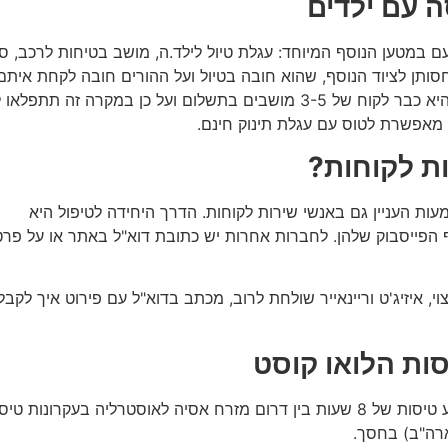
ה עם ילדים
 במטען הנוסף המיוחד: עגלת טיול לילד.ה, מושב בטיחות לרכב, ס
חסותן לציוד הנוסף, שהוא חובה בטיול ועל ההורים חובה לקחת איתם 
לא מזוודה של מותרות שניתן לחסוך בהם. בנוסף, משפחה היא כבר לקוח של 3-5 מושבים בתשלום ועל כן במקרה זה
ר מאפשרת לטוס עם עגלת תינוק חינם.
ת לקוחות?
ות העניין גם באנשי שירות לקוחות. הדרך היחידה לטיפול היא
בדף הפייסבוק שלהן. לחברות אחרות יש כתובת דוא"ל באתר או על פרט
, איזיג'ט וריינאייר שולחת לרוב, מכתב בדוא"ל עם פירוט איך לקב
סות הלואו קוסט
חברת Jetstar האוסטרלית (בבעלות קוואנטס) החלה להציע טיסות של 8 שעות בין דרום מזרח אסיה לאוסטרליה בעקרונות 
רה"ב) בחסך.