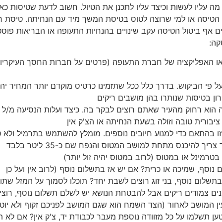
מה עליו לעשות וכיצד עליו לתכנן את הטיול. חשוב לדעת שטיסות כא
יעד הטיסה או למי שרוצה לטוס בטיסת המשך מיד עם הנחיתה. טיסת 
ם אף ביטול הטיסה עקב שינויים בהנחיות התעופה או הבריאות פוסט
קה:
 או האפליקציה של חברת התעופה (פרטים על חברות החסך העיקריו
פי הביקוש. בדרך כלל ככל שתזמינו כרטיס מוקדם יותר המחיר יהיה
ון בטיסות שנותרו בהן מושבים ריקים
 הוא רחוק מהעיר שאתם רוצים לבקר בה. כיצד ועלות הנסיעה מ/ל
בורית טובה וזולה בשעת הנחיתה או הצ'ק אין
זו בהתאם כדי למנוע חיובים נוספים. מומלץ להשתמש בתרמיל ולא ט
ך להיכנס מתחת למושב המטוס והנפח שם כ-35 ליטר בלבד
טרמינל או במטוס (לרוב במטוס יהיה זול יותר)
נוסף, שמיכה או כרית? אם יש אז בתשלום נוסף (לרוב אין ועל כן
שלום נוסף, בני זוג רוצים לשבת יחד? תוכלו לסמוך על המזל שתוכ
ים צמודים ריקים אבל להבטחת הנושא יש לשלם תשלום נוסף, רוצי
עין המושב לאחור (הצד השמח הוא שגם המושב לפניכם זקוף ולא יוט
ן תשלמו על כל מזוודה נוספת מעבר לכבודת יד, צ'ק אין? אם לא 