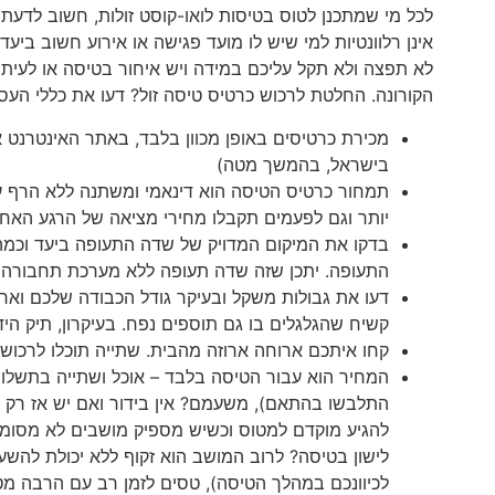
לכל מי שמתכנן לטוס בטיסות לואו-קוסט זולות, חשוב לדעת 
אינן רלוונטיות למי שיש לו מועד פגישה או אירוע חשוב ב
לא תפצה ולא תקל עליכם במידה ויש איחור בטיסה או לעיתי
הקורונה. החלטת לרכוש כרטיס טיסה זול? דעו את כללי העס
מכירת כרטיסים באופן מכוון בלבד, באתר האינטרנט
בישראל, בהמשך מטה)
תמחור כרטיס הטיסה הוא דינאמי ומשתנה ללא הרף על 
יותר וגם לפעמים תקבלו מחירי מציאה של הרגע האחר
בדקו את המיקום המדויק של שדה התעופה ביעד וכמה
התעופה. יתכן שזה שדה תעופה ללא מערכת תחבורה צי
דעו את גבולות משקל ובעיקר גודל הכבודה שלכם ואר
קשיח שהגלגלים בו גם תוספים נפח. בעיקרון, תיק היד צרי
קחו איתכם ארוחה ארוזה מהבית. שתייה תוכלו לרכוש ב
המחיר הוא עבור הטיסה בלבד – אוכל ושתייה בתשלום 
התלבשו בהתאם), משעמם? אין בידור ואם יש אז רק בת
להגיע מוקדם למטוס וכשיש מספיק מושבים לא מסומנ
לישון בטיסה? לרוב המושב הוא זקוף ללא יכולת להש
לכיוונכם במהלך הטיסה), טסים לזמן רב עם הרבה מטע