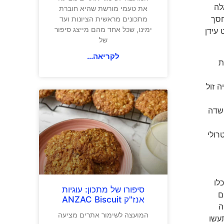
לה
את טעמי מורשת שהיא חוברת
חסך
מתכונים מראשית הציונות ועד
ימינו, שכל אחד מהם מייצג סיפור
 עידן
של
לקריאה...
ת
 זול
 שדה
רולי
לו
סיפורו של מתכון: עוגיות
ם
אנז"ק ANZAC Biscuit
ה
המועצה לשימור אתרים מציעה
תעשו