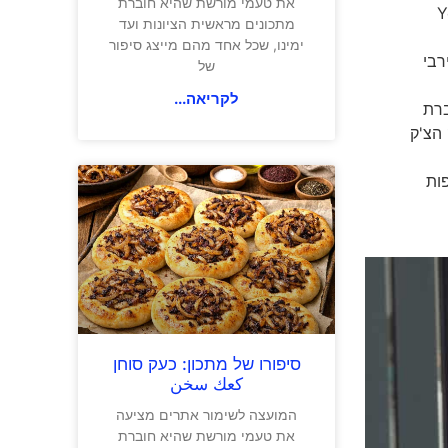
את טעמי מורשת שהיא חוברת
טיסה. בקיצור You get
מתכונים מראשית הציונות ועד
ימינו, שכל אחד מהם מייצג סיפור
רבי
של
לקריאה...
ברת
 הצ'ק
ות
סיפורו של מתכון: כעק סוחן
كعك سخن
המועצה לשימור אתרים מציעה
את טעמי מורשת שהיא חוברת