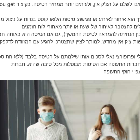
אותו באתר החברה מבעוד מועד, בשדה התעופה תחויבו לשלם על הצ'ק אין, ולעיתים יותר ממחיר ה
וא איחור לאירוע או פגישה: טיסות הלואו קוסט בנויות על ניצול מי
ים להצטבר לאיחור של שעה או יותר מאחורי לוח הזמנים
ין הנחיתה להמראה לטיסת ההמשך), גם אם הטיסה היא באותה ח
ת צ'ק אין מחדש. למותר לציין שתצטרכו להגיע עם המזוודה לדלפק
י ופרופורציונאלי לסכום אותו שילמתם על הטיסה בלבד (ללא התוספ
 חברות התעופה אם הטיסות מבוטלות מכל סיבה שהיא. חברות
פ"י חוקי התעופה