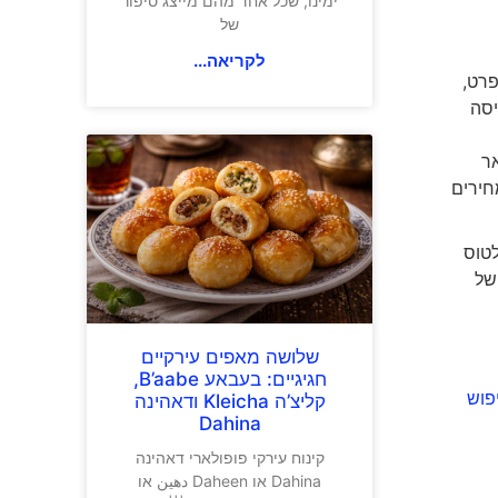
ימינו, שכל אחד מהם מייצג סיפור
של
לקריאה...
רט,
יסה
שאר
חירים
לטוס
של
שלושה מאפים עירקיים
חגיגיים: בעבאע B’aabe,
פוש
קליצ’ה Kleicha ודאהינה
Dahina
קינוח עירקי פופולארי דאהינה
Dahina או Daheen دهين או