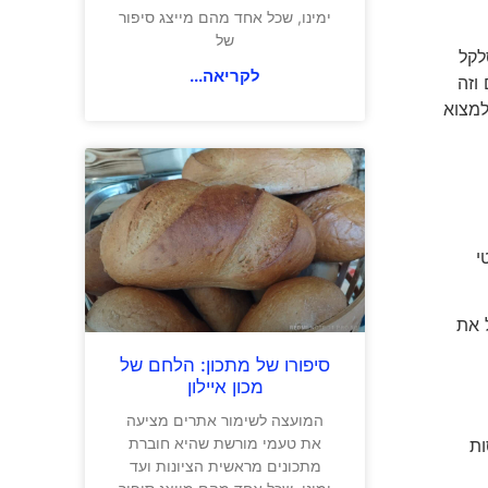
ימינו, שכל אחד מהם מייצג סיפור
של
לקל
לקריאה...
וזה
 תתפלאו למצוא
י
ל את
סיפורו של מתכון: הלחם של
מכון איילון
המועצה לשימור אתרים מציעה
את טעמי מורשת שהיא חוברת
טיסות
מתכונים מראשית הציונות ועד