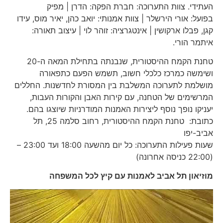
העתידי. צוות התערוכה: חברת הפקה: הדרן | מפיק
בפועל: אורי הירשלר | צוות אמנותי: יואב כהן, יאיר מוס, עידו
קגן, פבלו ארקושין | אינטגרציה: זוהר לוי | עיצוב תאורה:
איתמר הורי.
טחנת הקמח ההיסטורית, שנבנתה בתחילת המאה ה-20
ושימשה כמרכז כלכלי חשוב, תשמש הפעם כתפאורה
מושלמת לתערוכה המשלבת בין המסורת לחדשנות. החללים
המרשימים של הטחנה, עם קירות האבן והקורות העבות,
יעניקו נופך נוסף ליצירות האמנות המודרניות שיוצגו בהם.
כתובת: טחנת הקמח ההיסטורית, רחוב סלמה 25, תל
אביב-יפו
שעות פעילות התערוכה: כל יום מהשעה 18:00 ועד 23:00 –
(22:00 כניסה אחרונה)
מוזיאון תל אביב לאמנות עם קיץ לכל המשפחה