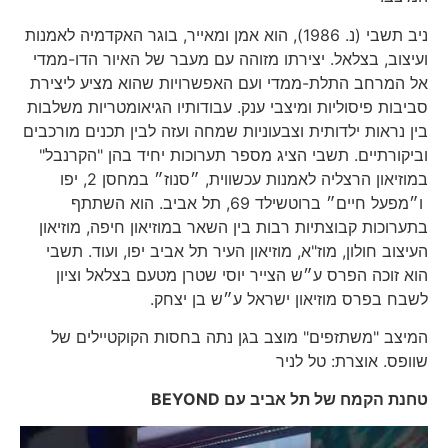
ניב תשבי (נ. 1986), הוא אמן ומאייר, בוגר האקדמיה לאמנות
ועיצוב, בצלאל. יצירתו מזוהה עם מעבר של האיור הדו-ממדי
אל המרחב התלת-ממדי ועם האפשרויות שהוא מציע ליצירת
סביבות פיסוליות ומיצבי ענק. עבודותיו הגיאומטריות משלבות
בין נראות ילדותית וצבעוניות שמחה ועזה לבין תכנים מורכבים
וביקורתיים. תשבי הציג מספר תערוכות יחיד בהן "הקרנבל"
במוזיאון הרצליה לאמנות עכשווית, ״סנוז״ במחסן 2, יפו
ו״מפעל חיים״ ברוטשילד 69, תל אביב. הוא השתתף
בתערוכות קבוצתיות רבות בין השאר במוזיאון חיפה, מוזיאון
העיצוב חולון, מוז"א, מוזיאון העיר תל אביב יפו, ועוד. תשבי
הוא זוכה הפרס ע״ש הצייר יוסי שטרן מטעם בצלאל וציון
לשבח בפרס מוזיאון ישראל ע״ש בן יצחק.
המיצב "משתזפים" מוצב בגן נתה בחסות הקוקטיילים של
שוופס. אוצרת: טל לניר
טחנת הקמח של תל אביב עם
BEYOND