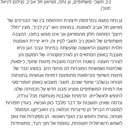
ניב תשבי משתזפים, גן נתה, מוזיאון תל אביב (צילום דניאל
חנוך)
גן נתה נמצא במרפסת חיצונית התחומה בין שני הבניינים של
מוזיאון תל אביב לאמנות. במהותו הוא "בין לבין", מעין "חלל
חיצון" המהווה חלק מהמוזיאון אך אינו ממש בתוכו. ההצבה
משתזפים של האמן ניב תשבי לקיץ זה, היא יצירת האמנות
תלוית המקום הראשונה שנעשתה במיוחד עבור הגן והיא
מוצבת באופן המתאים הן לארכיטקטורה של המקום והן
לצורכי העונה. בשטח הרחבה מוצבות מיטות שיזוף, כיסאות,
שולחנות ושמשיות המוכרות לנו מחוף הים. במצע הבד של
מיטות השיזוף והכיסאות מתמזגות דמויות אנושיות בתנוחות
מנוחה ובשלבי שיזוף שונים. תשבי משבש באופן הומוריסטי
את דמויות המשתזפים ומציע מבט חדש על הכמיהה שלנו
לחופש ולאשלייתו. הדמויות שוכבות מנותקות מכל טרדה,
ונדמה שאינן חושבות על דבר מלבד כאן ועכשיו. בעודן תפורות
למסגרת הברזל הן מייצרות הכלאה בין האובייקט המסמל
מנוחה, נוחות וחופש ובין הגוף האנושי. הן מפקירות את גופן
לשמש הישראלית הקופחת, נמסות אל תוך הבד, מתאחדות