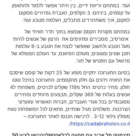
ועוד. במתחם זריזות ידיים, בין היתר אפשר ללמוד ולהתאמן
על קסמים, ביניהם: 3 הקלפים, העברת גפרורים ממקום
למקום, איך משתחררים מחבלים, העלמת מטבע ועוד.
במתחם מקורות הקסם שנמצא בתוך חדר חוויתי של
אימרסיב, מסבירים ומדגימים את הרצון של אנשים להיות
מעל הטבע ולחשוב שאפשר לנצח את הטבע ב-8 עולמות
תוכן שונים ומגוונים; מעולם הסיאנס, עד העולם המופלא של
מרוואל עם הפטיש של תור.
בסיום התערוכה יתקיים מופע של 25 דקות של קוסם שיסכם
את החוויה וידגים גם חלק מהקסמים. התערוכה בהיכל טוטו
חולון. מחיר כרטיס: החל מ119 שקלים לכרטיס, משפחתי ל4
אנשים בעלות של 369 שקלים, מבצעים מיוחדים ומחירים
מסובסדים בכל וועדי העובדים, חברות האשראי ומועדוני
הצרכנות. משלמים מגיל שנתיים, מתאים לכל המשפחה! טווח
מומלץ גילאי 3-12 . לרכישה הכנסו לאתר התערוכה –
https://cadabraholon.co.il/
סינמטק תל אביב עם מחווה לבלאקספלויטיישן לציון 50