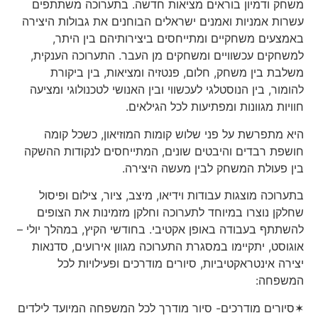
משחק ודמיון בוראים מציאות חדשה. בתערוכה משתתפים
עשרות אמניות ואמנים ישראלים הבוחנים את גבולות היצירה
באמצעים משחקיים ומתייחסים ביצירותיהם בין היתר,
למשחקים עכשוויים ומשחקים מן העבר. התערוכה הענקית,
משלבת בין משחק, חלום, פנטזיה ומציאות, בין ביקורת
להומור, בין הנוסטלגי לעכשווי ובין האנושי לטכנולוגי ומציעה
חוויות מגוונות ומפתיעות לכל הגילאים.
היא מתפרשת על פני שלוש קומות המוזיאון, כשכל קומה
חושפת רבדים והיבטים שונים, המתייחסים לנקודות ההשקה
בין פעולת המשחק לבין מעשה היצירה.
בתערוכה מוצגות עבודות וידיאו, מיצב, ציור, צילום ופיסול
שחלקן נוצרו במיוחד לתערוכה וחלקן מזמינות את הצופים
להשתתף בעבודה באופן אקטיבי. בחודשי הקיץ, במהלך יולי –
אוגוסט, יתקיימו במסגרת התערוכה מגוון אירועים, סדנאות
יצירה אינטראקטיביות, סיורים מודרכים ופעילויות לכל
המשפחה:
✶סיורים מודרכים- סיור מודרך לכל המשפחה המיועד לילדים