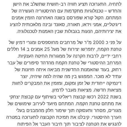
לתחיה. התערוכה תציע חוויה רב-חושית שתשלב את הישן
והחדש – טכנולוגיות מתקדמות עם ההיסטוריה העשירה של
המתחם. הקול קורא שפורסם בשנה האחרונה הזמין אמנים
דיגיטליים, אמני וידאו, תאורה, סאונד ובינה מלאכותית להציג
את יצירותיהם, הנעות בגבולות שבין האמנות לטכנולוגיה.
על פני כ 2000 מ"ר של מרחבים מחוספסים ומגרי דמיון של
טחנת הקמח, יתפרשו יצירות של מעל 25 אמנים ב 14 חללים
רחבי ידיים, לרבות הקרנה על ממגורות החיטה הענקיות.
המרחב ההיסטורי של טחנת הקמח מהדהד סיפורים של עבר
רחוק, בעוד שהאמנות החדשנית מביאה איתה חזיונות של
עתיד לא מוכר. המפגש בין מה שהיה למה שיהיה, יוצר
דינמיקה ייחודית של זמן ומקום, ומזמין את המבקרים לחוות
מציאות חדשה. מציאות מעבר לדמיון.
בשנת 2022 רכשו קבוצת ריאליטי בשיתוף עם קבוצת יצחקי
את מתחם טחנת הקמח. המתחם מיועד לעירוב שימושים של
מגורים, מסחר ותעסוקה תוך שימור חלק מהמבנים בעלי
הערך ההיסטורי. קיבלנו את תמיכת הקבוצה לתערוכה במטרה
להנגיש את הטחנה לציבור תוך חיבור העבר אל הפיתוח