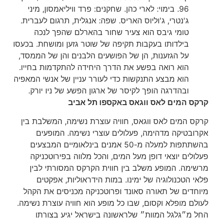
96. בימוי: לארי כהן. שחקנים: פרד וויליאמסון, מיני
ג'נטרי, ג'וליוס האריס. שפה: אנגלית, תרגום לעברית.
טומי גיבס הוא צעיר שחור בהארלם שהפך לנכה
בילדותו בעקבות תקיפה של שוטר גזען ומושחת. בכעסו
על הגזענות, הן של הפושעים הלבנים והן של הממסד,
הוא רואה בפשע את הדרך היחידה להתקדמות בחייו.
הוא מבצע התנקשות כדי לעורר עניין של אנשי המאפיה
ובהדרגה הופך לקיסר של ארגון הפשע של ניו יורק.
קרקס המים לאס ווגאס באקספו תל אביב
קרקס המים לאס ווגאס, חוויה עוצרת נשימה, המשלבת בין
אקרובטיקה מדהימה, פעלולים עוצרי נשימה. המופעים
בהשתתפות למעלה מ-50 אמנים בינלאומיים המבצעים
פעלולים יוצאי דופן מעל המים, והכל מלווה בפירוטכניקה
מרשימה. המופע משלב בין חווית הקרקס המסורתי לבין
פלאי הטכנולוגיה של ימינו. במות הידראוליות, אפקטים
מיוחדים של תאורה סאונד ופרוטכניקה מכניסים את הקהל
לעולם מופלא וקסום, שבו כל מופע הוא חוויה עוצרת נשימה.
החל מ״גלגל המוות״ שלראשונה בישראל יגיע בצורתו