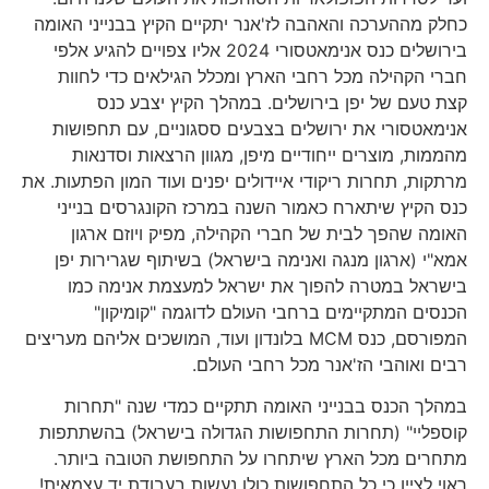
כחלק מההערכה והאהבה לז'אנר יתקיים הקיץ בבנייני האומה
בירושלים כנס אנימאטסורי 2024 אליו צפויים להגיע אלפי
חברי הקהילה מכל רחבי הארץ ומכלל הגילאים כדי לחוות
קצת טעם של יפן בירושלים. במהלך הקיץ יצבע כנס
אנימאטסורי את ירושלים בצבעים ססגוניים, עם תחפושות
מהממות, מוצרים ייחודיים מיפן, מגוון הרצאות וסדנאות
מרתקות, תחרות ריקודי איידולים יפנים ועוד המון הפתעות. את
כנס הקיץ שיתארח כאמור השנה במרכז הקונגרסים בנייני
האומה שהפך לבית של חברי הקהילה, מפיק ויוזם ארגון
אמא"י (ארגון מנגה ואנימה בישראל) בשיתוף שגרירות יפן
בישראל במטרה להפוך את ישראל למעצמת אנימה כמו
הכנסים המתקיימים ברחבי העולם לדוגמה "קומיקון"
המפורסם, כנס MCM בלונדון ועוד, המושכים אליהם מעריצים
רבים ואוהבי הז'אנר מכל רחבי העולם.
במהלך הכנס בבנייני האומה תתקיים כמדי שנה "תחרות
קוספליי" (תחרות התחפושות הגדולה בישראל) בהשתתפות
מתחרים מכל הארץ שיתחרו על התחפושת הטובה ביותר.
ראוי לציין כי כל התחפושות כולן נעשות בעבודת יד עצמאית!