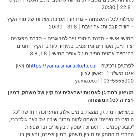
| 22.8 | 20:30
פעילות לכל המשפחה – גורו זוזו: מסיבת אוזניות של סוף הקיץ
– חווית קצב ותנועה שבת | 31.8 | 20:30
חמישי אישי – סדנת חיתוכי נייר למבוגרים – סדרת מפגשים
יצירתיים, מעוררים ומרעננים במיוחד לערבי הקיץ החמים
בהנחיית אמנית הנייר מיטל עופר חמישי | 1.8, 8.8
לפרטים ורכישה
https://yama.smarticket.co.il
מוזיאון
אגם מיש"ר 1, ראשון לציון
03-5555900 | yama.co.il
מוזיאון רמת גן לאמנות ישראלית עם קיץ של משחק, דמיון
ויצירה לכל המשפחה
במוזיאון רמת גן, מוצגת בימים אלה, התערוכה החדשה "כל
הימים כל הימים" ששמה לקוח מתוך שירה של לאה גולדברג,
"כובע קסמים". התערוכה עוסקת בקשרים ובהשפעות
ההדדיות המתקיימים בין משחק, דמיון ויצירה, ובאופן בו