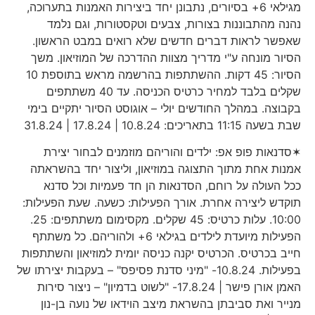
מגילאי 6+ בסיורים, נתבונן יחד ביצירות האמנות בתערוכה,
נהנה מהתבוננות בצורות, צבעים וטקסטורות, וגם נלמד
שאפשר לראות דברים חדשים שלא רואים במבט הראשון.
הסיור מונחה ע"י מדריך מצוות ההדרכה של המוזיאון. משך
הסיור: 45 דקות. ההשתתפות בהרשמה מראש בתוספת 10
שקלים בלבד למחיר כרטיס הכניסה. עד 40 משתתפים
בקבוצה. במהלך החודשים יולי – אוגוסט הסיור יתקיים בימי
שבת בשעה 11:15 בתאריכים: 10.8.24 | 17.8.24 | 31.8.24
✶סדנאות פופ אפ: ילדים והוריהם מוזמנים לבחור יצירת
אמנות אחת מתוך התצוגה במוזיאון, וליצור יחד בהשראתה
ככל העולה על רוחם, הסדנאות הן חד פעמיות וכל סדנא
תוקדש ליצירה אחרת. אורך הפעילות: כשעה. שעת הפעילות:
10:00. עלות כרטיס: 45 שקלים. מקסימום משתתפים: 25.
הפעילות מיועדת לילדים בגילאי 6+ ולהוריהם. כל משתתף
חייב בכרטיס. הכרטיס יקנה כניסה יומית למוזיאון והשתתפות
בפעילות. 10.8.24- "מיני סדנת פסיפס" – בעקבות יצירתו של
האמן אורן פישר | 17.8.24- "לשוט בדמיון" – ניצור סירות
מנייר ואת סביבתן בהשראת מיצב הוידאו של נועה בן-נון