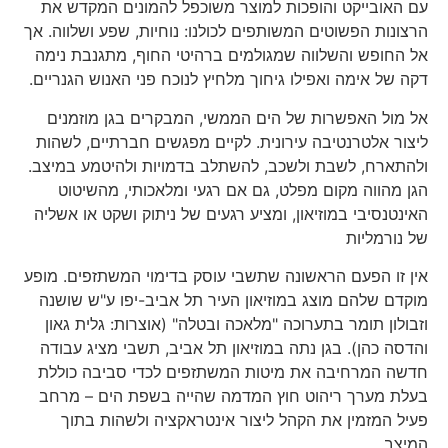
עם האובייקט והופכות למוצר משוכפל להמונים המקדש את
הרצונות הפשוטים המשותפים לכולנו: נוחיות, שפע ושלווה. אך
אל החופש והשלווה שמגולמים ברהיטי החוף, מתגנבת נימה
דקה של אימה ואפילו גיחוך מלחיץ לנוכח פני האנוש הגנריים.
אל מול האפשרות של הים הממשי, המבקרים בגן מוזמנים
ליצור אלטרנטיבה עירונית. לקיים מפגשים חברתיים, לשהות
ולהתארח, לשבת ולשכב, להשתלב בדמויות ולהיטמע במיצב.
הגן מהווה מקום מפלט, גם אם רגעי ומלאכותי, מהשיטוט
האינטנסיבי במוזיאון, ומציע רגעים של ניתוק ושקט או אשליה
של נורמליות
אין זו הפעם הראשונה שתשבי עוסק בדימוי המשתזפים. מופע
מוקדם שלהם מוצג במוזיאון העיר תל אביב-יפו ע"ש שושנה
וזבולון תומר בתערוכה "מלאכה ובטלה" (אוצרות: גלית גאון
והדסה כהן). בגן נתה במוזיאון תל אביב, תשבי מציג עבודה
חדשה המרחיבה את מיטות המשתזפים לכדי סביבה כוללת
בעלת מערך ריהוט חוץ המדמה שהייה בשפת הים – מרחב
פעיל המזמין את הקהל ליצור אינטראקציה ולשהות בתוך
המיצב.