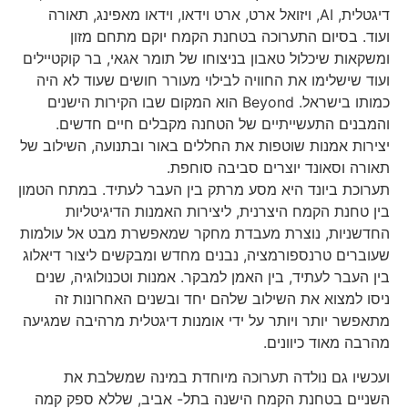
דיגטלית, AI, ויזואל ארט, ארט וידאו, וידאו מאפינג, תאורה
ועוד. בסיום התערוכה בטחנת הקמח יוקם מתחם מזון
ומשקאות שיכלול טאבון בניצוחו של תומר אגאי, בר קוקטיילים
ועוד שישלימו את החוויה לבילוי מעורר חושים שעוד לא היה
כמותו בישראל. Beyond הוא המקום שבו הקירות הישנים
והמבנים התעשייתיים של הטחנה מקבלים חיים חדשים.
יצירות אמנות שוטפות את החללים באור ובתנועה, השילוב של
תאורה וסאונד יוצרים סביבה סוחפת.
תערוכת ביונד היא מסע מרתק בין העבר לעתיד. במתח הטמון
בין טחנת הקמח היצרנית, ליצירות האמנות הדיגיטליות
החדשניות, נוצרת מעבדת מחקר שמאפשרת מבט אל עולמות
שעוברים טרנספורמציה, נבנים מחדש ומבקשים ליצור דיאלוג
בין העבר לעתיד, בין האמן למבקר. אמנות וטכנולוגיה, שנים
ניסו למצוא את השילוב שלהם יחד ובשנים האחרונות זה
מתאפשר יותר ויותר על ידי אומנות דיגטלית מרהיבה שמגיעה
מהרבה מאוד כיוונים.
ועכשיו גם נולדה תערוכה מיוחדת במינה שמשלבת את
השניים בטחנת הקמח הישנה בתל- אביב, שללא ספק קמה