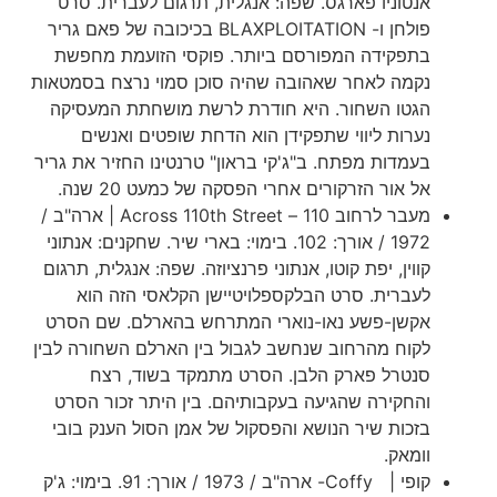
אנטוניו פארגס. שפה: אנגלית, תרגום לעברית. סרט
פולחן ו- BLAXPLOITATION בכיכובה של פאם גריר
בתפקידה המפורסם ביותר. פוקסי הזועמת מחפשת
נקמה לאחר שאהובה שהיה סוכן סמוי נרצח בסמטאות
הגטו השחור. היא חודרת לרשת מושחתת המעסיקה
נערות ליווי שתפקידן הוא הדחת שופטים ואנשים
בעמדות מפתח. ב"ג'קי בראון" טרנטינו החזיר את גריר
אל אור הזרקורים אחרי הפסקה של כמעט 20 שנה.
מעבר לרחוב 110 – Across 110th Street | ארה"ב /
1972 / אורך: 102. בימוי: בארי שיר. שחקנים: אנתוני
קווין, יפת קוטו, אנתוני פרנציוזה. שפה: אנגלית, תרגום
לעברית. סרט הבלקספלויטיישן הקלאסי הזה הוא
אקשן-פשע נאו-נוארי המתרחש בהארלם. שם הסרט
לקוח מהרחוב שנחשב לגבול בין הארלם השחורה לבין
סנטרל פארק הלבן. הסרט מתמקד בשוד, רצח
והחקירה שהגיעה בעקבותיהם. בין היתר זכור הסרט
בזכות שיר הנושא והפסקול של אמן הסול הענק בובי
וומאק.
קופי | Coffy- ארה"ב / 1973 / אורך: 91. בימוי: ג'ק