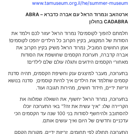
www.tamuseum.org.il/he/summer-museum
ארטהאב ונמרוד הראל עם אברה כדברא –
ABRA
CADABRA
בחולון
חלמתם להפוך לקוסמים? נמרוד הראל יעזור לכם וילמד את
הסודות של המקצוע, בקיץ הקרוב כל הילדים יהפכו לקוסמים!
אמן החושים המוביל, נמרוד הראל משיק בקיץ הקרוב את
אברה קדברה, תערוכת הקסמים שחושפת את הסודות
מאחורי הקסמים הידועים ותגלה עולם שלם לילדים!
בתערוכה, מעבר למיצגים ענק וחשיפת הקסמים, תהיה סדנת
קסמים שתלמד את הילדים איך להיות קוסמים; סדנה בנושא
זריזות ידיים, חידוד חושים, מהירות תגובה ועוד.
בתערוכה, נמרוד הראל יחשוף, את השאלה שמלווה את
הקריירה שלו: "איך עשית את זה?" באי התערוכה יוכלו
להסתובב ולהיחשף לסודות בני 100 שנה עד הקסמים הכי
עדכניים וחדשים של היום ואיך עושים אותם.
התערוכה תחולק לפי תחומים, זריזות ידיים, מקורות הקסם