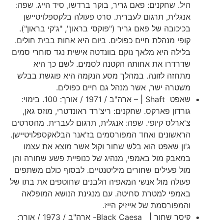
היל. שחקנים: פאם גריר, בוקר ברדשו, סיד הייג. שפה:
אנגלית, תרגום לעברית. סרט פעולה בלקספלויטיישן
בכיכובה של פאם גריר ("פוקסי בראון", "ג'קי בראון").
קופי מנהלת חיים כפולים. ביום היא אחות בבית חולים.
בלילה היא מלאך נוקם בוונדטה אישית נגד סוחרי סמים
שדרדרו את אחותה הקטנה לסמים. לשם כך היא
מתחזה לזונה. במהלך מסע הנקמה היא פוגשת בבלש
משטרה ישר, אשר מנהל גם חיים כפולים.
שאפט Shaft | – ארה"ב / 1971 / אורך: 100. בימוי:
גורדון פארקס. שחקנים: ריצ'רד ראונדטרי, מוזס גאן,
צ'ארלס קיופי. שפה: אנגלית, תרגום לעברית. מהסרטים
הראשונים ואחד המפורסמים בז'אנר הבלאקספלויטיישן.
ג'ון שאפט הוא בלש שחור וקול אשר מוצא את עצמו
במאבק מול באמפי, מנהיג של כנופיית פשע שחורה והן
מול פעילים שחורים מיליטנטיים. לבסוף כולם משתפים
פעולה מול אנשי המאפיה הלבנים שחוטפים את בתו של
באמפי למטרת סחיטה. עם מנגינת הנושא המופלאה
והמפורסמת של אייזיק הייז.
קיסר שחור | Black Caesa- ארה"ב / 1973 / אורך: