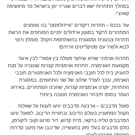
במהלך התחרות ישא דברים שגריר יפן בישראל מר מיזושימה
קואיצ'י.
עוד בכנס – תחרות ריקודים "איידולפסט" בה מוזמנים
המתחרים לרקוד בסגנון איידולים יפניים הסוחפים את הרשת.
תחרות צבעונית וססגונית בהשתתפות הקהל. מומלץ ורצוי
לבוא ולשיר עם סטיקלייטים זורחים!
תחרות אנימיני שהיא שיתוף פעולה בין אמא"י לבין איגוד
מקצועות האנימציה. תחרות אנימציות קצרות שנוצרה על מנת
להעניק בית לכל חובבי האנימציה ולכל האנימטורים חובבי
האנימה, ובכך לעודד שילוב של שני התחומים. במסגרת
התחרות, יוקרנו אנימציות קצרות, שהכינו המתחרים, באירוע
הגמר בסופו תיבחר האנימציה הטובה ביותר!
פאנל מדבבים – ארבעה מדבבים יגיעו לענות על שאלות
הקהל המתעניין בעולם הדיבוב ובחוויית הדיבוב. לפאנל יגיעו
המדבבים טליה ברקאי, מייה קדוש, דור סרוגו וקובי ליקורמן,
כולם מדבבים בעלי ותק בתעשייה, שדיבבו את מיטב סדרות
האנימה שהגיעו לארץ.