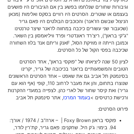
וגיבורות שחורים שנלחמו בפשע בין אם הגיבורים היו פושעים
בעצמם או שוטרים. הסרטים היו רוויים בסקס ואלימות (מכאן
הניצול שבשם הז'אנר) והכוכבים הבולטים היו פאם גריר
(שכעבור שני עשורים כיכבה במחווה לז'אנר שיצר טרנטינו
"ג"קי בראון"), ריצ'רד ראונדטרי ופרד וויליאמסון בין השאר.
וכמובן הייתה זו מוזיקת הסול, Fאנק וריתם אנד בלוז השחורה
שכיכבה בפסי הקול של כל הסרטים.
לציון 50 שנה ליציאתו של "פוקסי בראון", אחד הסרטים
הטובים והמשמעותיים בז'אנר בכיכובה של גריר, יקרינו
בסינמטק תל אביב גם את שאפט – אחד הסרטים הראשונים
שנוצרו בתחום, והן את מעבר לרחוב 110, קופי (אף הוא עם
גריר) ואת קיסר שחור של לארי כהן. לצפייה במועדי ההקרנות
ורכישת כרטיסים >
בעמוד המרכז
, אתר סינמטק תל אביב
פירוט הסרטים:
פוקסי בראון Foxy Brown | – ארה"ב / 1974 / אורך:
94. בימוי: ג'ק היל. שחקנים: פאם גריר, קת'רין לודר,