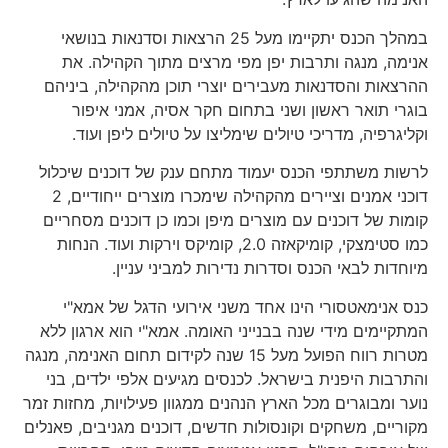
במהלך הכנס יתקיימו מעל 25 הרצאות וסדנאות בנושאי
אנימה, מנגה ותרבות יפן מפי מרצים מתוך הקהילה. את
ההרצאות והסדנאות מעבירים יוצרי תוכן מהקהילה, ביניהם
בוגרי תואר ראשון ושני בתחום חקר אסיה, אמני איפור
וקליגרפיה, מדריכי טיולים שימליצו על טיולים ליפן ועוד.
לרשות משתתפי הכנס יעמוד מתחם ענק של דוכנים שיכלול
דוכני אמנים וציירים מהקהילה שימכרו מוצרים ייחודיים, 2
קומות של דוכנים עם מוצרים מיפן וכמו כן דוכנים מסחריים
כמו סטימצקי, קומיקאזה 2.0, קומיקס וירקות ועוד. הנחות
מיוחדות לבאי הכנס וסדרות נדירות למביני עניין.
כנס אנימאטסורי הינו אחד משני אירועי הדגל של אמא"י
המתקיימים מידי שנה בבנייני האומה. אמא"י הוא ארגון ללא
מטרות רווח הפועל מעל 15 שנה לקידום תחום האנימה, מנגה
והתרבות היפנית בישראל. לכנסים מגיעים אלפי ילדים, בני
נוער ומבוגרים מכל הארץ הנהנים ממגוון פעילויות, מחזות זמר
מקוריים, משחקים וקונסולות חדשים, דוכנים מגניבים, פאנלים