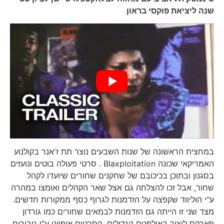
שנה ליציאת פוקסי בראון
במחצית הראשונה של שנות השבעים נוצר תת ז'אנר בקולנוע
האמריקאי שכונה Blaxploitation . סרטי פעולה בוטים ונועזים
בסגנון ובתוכן בכיכובם של שחקנים שחורים שיועדו לקהל
שחור, אבל זכו להצלחה גם אצל שאר הקהלים ואומצו במהרה
ע"י הוליווד שקפצה על הזדמנות לגרוף כסף ממקורות חדשים.
מצד שני זו הייתה גם הזדמנות לבמאים שחורים כמו גורדון
פארקס ליצור באולפנים הגדולים. הסרטים אופיינו ע"י גיבורים