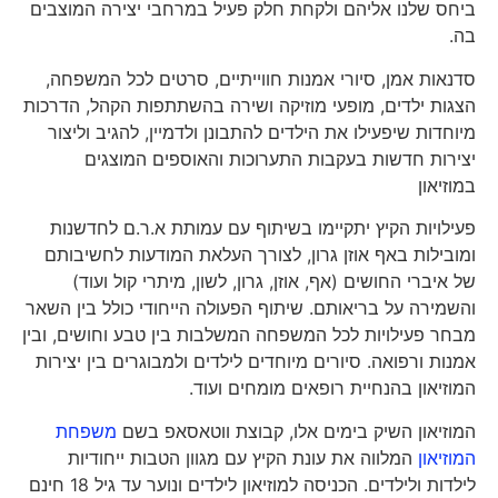
ביחס שלנו אליהם ולקחת חלק פעיל במרחבי יצירה המוצבים
בה.
סדנאות אמן, סיורי אמנות חווייתיים, סרטים לכל המשפחה,
הצגות ילדים, מופעי מוזיקה ושירה בהשתתפות הקהל, הדרכות
מיוחדות שיפעילו את הילדים להתבונן ולדמיין, להגיב וליצור
יצירות חדשות בעקבות התערוכות והאוספים המוצגים
במוזיאון
פעילויות הקיץ יתקיימו בשיתוף עם עמותת א.ר.ם לחדשנות
ומובילות באף אוזן גרון, לצורך העלאת המודעות לחשיבותם
של איברי החושים (אף, אוזן, גרון, לשון, מיתרי קול ועוד)
והשמירה על בריאותם. שיתוף הפעולה הייחודי כולל בין השאר
מבחר פעילויות לכל המשפחה המשלבות בין טבע וחושים, ובין
אמנות ורפואה. סיורים מיוחדים לילדים ולמבוגרים בין יצירות
המוזיאון בהנחיית רופאים מומחים ועוד.
המוזיאון השיק בימים אלו, קבוצת ווטאסאפ בשם
משפחת
המוזיאון
המלווה את עונת הקיץ עם מגוון הטבות ייחודיות
לילדות ולילדים. הכניסה למוזיאון לילדים ונוער עד גיל 18 חינם