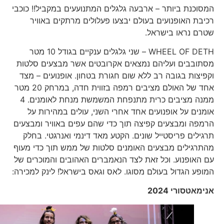
המסוכנת ביותר – ארבעה גלגלים המתנועעים במקביל!! כוכבי
רכיבת האופנועים בעולם יבצעו פעלולים מרתקים באוויר
שטרם נראו בישראל.
WHEEL OF DETH – שני גלגלים ענקיים בגודל 10 מטר
מסתובבים ועליהם נמצאים אקרובטים אשר מבצעים סלטות
וקפיצות בגובה רב ללא שום חגורת בטחון. אופנועים – מצד
אחד של האולם מציבים רמפה בזווית חדה, במרחק 20 מטר
ממנה מציבים כרית מתנפחת המשמשת מנחת לאומנים. 4
אומנים על אופנועים אחד אחרי השני, עולים במהירות על
הרמפה ומבצעים קפיצה תוך כדי שהם עפים באוויר ומבצעים
תרגילים פריסטייל שונים. הקטע מאד דינמי ואנרגטי. בחלק
מהתרגילים מבצעים האומנים סלטות של ממש תוך כדי מעוף
עם האופנוע. וכל זאת לצד הנאמברים האהובים והמוכרים של
המופע הגדול בעולם מסוגו. לאס וגאס בישראל! לינק למכירה:
אנימאטסורי 2024