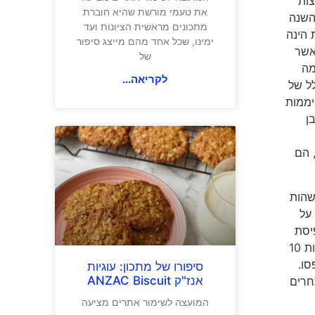
צות
את טעמי מורשת שהיא חוברת
 השנה
מתכונים מראשית הציונות ועד
ת הינה
ימינו, שכל אחד מהם מייצג סיפור
, כאשר
של
מה
לקריאה...
 קרפיונים, במשקל כולל של
יממות
ן
, הם
ות לשהות
על
יסת
דג, תוך שימוש ציוד מקצועי יקר נוסף. הצוותים לנים באוהלים על שפת הכינרת בכל תנאי מזג אוויר ומבשלים לעצמם מזון. בתחרות 10
סו.
סיפורו של מתכון: עוגיות
אנז"ק ANZAC Biscuit
חרים
המועצה לשימור אתרים מציעה