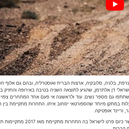
רפת, בלגיה, סלובקיה, ארצות הברית ואוסטרליה, ובהם גם אלוף הע
הישראלי דן אלתרמן, שהגיע לתוצאה השניה בטיבה באירופה והחזיק ב
שתתפו גם מספר נשים. עוד ולראשונה אי פעם אחד המתחרים צפוי
ות במתקן מיוחד שהספורטאי יסחוב איתו. התחרות מתקיימת בין ה
תחרות האולטרמן הראשונה נערכה בהוואי בשנת 1983 כאשר כיום פרט לישראל בה התחר
ת הברית.