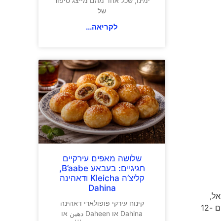
ימינו, שכל אחד מהם מייצג סיפור
של
לקריאה...
שלושה מאפים עירקיים
חגיגיים: בעבאע B’aabe,
קליצ’ה Kleicha ודאהינה
Dahina
ל,
קינוח עירקי פופולארי דאהינה
במו"פ (מחקר ופיתוח) ערבה תיכונה וצפונית בתחנת "יאיר" בחצבה וליהנות משלל אטרקציות תיירותיות לכל המשפחה, בתאריכים 12-
Dahina או Daheen دهين או