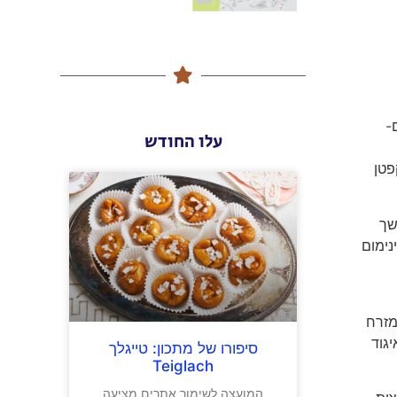
ם-
עלו החודש
ניקוב, קפטן
משך
נימום
מזרח
יגוד
סיפורו של מתכון: טייגלך
Teiglach
המועצה לשימור אתרים מציעה