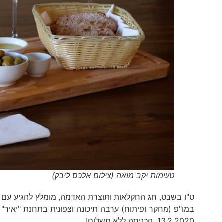
טעימות יקב מואה (צילום אלכס ליבק)
ט"ו בשבט, חג החקלאות ותוצרת האדמה, מומלץ להגיע עם 
13.2.2020. הכניסה ללא תשלום!