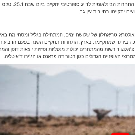
הקהל הרחב מוזמן לצפות וליהנות מהתחרות. אירוע פתיחת התחרות הבינלאומית לד
לנג More ישראל(TUC) היא תחרות אולטרא-טריאתלון של שלושה ימים, המתחילה בגליל ומסתיימת בא
והארוכה ביותר שמתקיימת בארץ. התחרות תתקיים השנה בפעם הרביעית
לנג דורשות מהמתחרים יכולות מנטליות ופיזיות יוצאות דופן והמ
רוצי האופניים הגדולים כגון הטור דה פראנס או הג'ירו ד'איטליה.