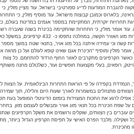
שראל, מארגנת התחרות, מברך על ההיענות הרבה השנה של מספר קבו
 ומקווה להגברת המודעות לדייג ספורטיבי בישראל. עוד מציין מזלין, כי
רוסיה, אוקראינה, בלארוס וכמובן קבוצות מישראל. עוד מוסיף מזלין, כי התחרו
מהסבב העולמיICL – International Carp League, ליגת תחרויות יוקרתית, המתקיימת במספר אגמים במדינות בעולם
. עוד אומר מזלין, כי התחרות שהתקיימה בכינרת בשנה שעברה רש
שבירת שיא של כל אליפויות ישראל, החל משנת 2005! למרות מזג האוויר הקשה, במהלכה נתפסו כ- 432
 התחרות קשה וכי עמידה איתנה בכל מזג אויר, בתנאי שטח במשך מספר 
אומר מזלין ומוסיף "הכינרת אגם שאינו קופא לעולם ועל כן מהווה אב
, כאשר הקרפיונים מתקרבים לאזור החוף הרדוד להתחמם. כל צוות
 ביניהם: אנשי הייטק, רופאים, בעלי מקצועות חופשיים ועוד, כשלכולם מחנה משותף
וצה, מוקצית על ידי השופטים, חלקת חוף של 80 מ"ר, הנמדדת בקפידה על פי הוראות התחרות הבינלאומית. על הצו
 הצוותים מתנהלים במשמרות לאורך שעות היום והלילה, תוך שמירה 
 אפילו לרגע את החכות המצוידות בזמזם הדיגיטלי המופעל בעת תפ
ם עוברים בין הצוותים, שוקלים ורושמים את משקל הקרפיונים שנתפ
כל ושקילה. מלבד הפרס האישי על תפיסת הקרפיון הגדול ביותר, מת
 מהכינרת.