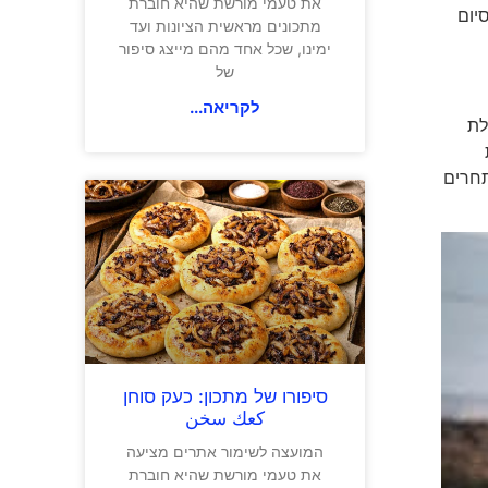
את טעמי מורשת שהיא חוברת
ייג ספורטיבי יתקיים ביום שבת 25.1. טקס סיום
מתכונים מראשית הציונות ועד
ימינו, שכל אחד מהם מייצג סיפור
של
לקריאה...
ילת
תחרים
סיפורו של מתכון: כעק סוחן
كعك سخن
המועצה לשימור אתרים מציעה
את טעמי מורשת שהיא חוברת