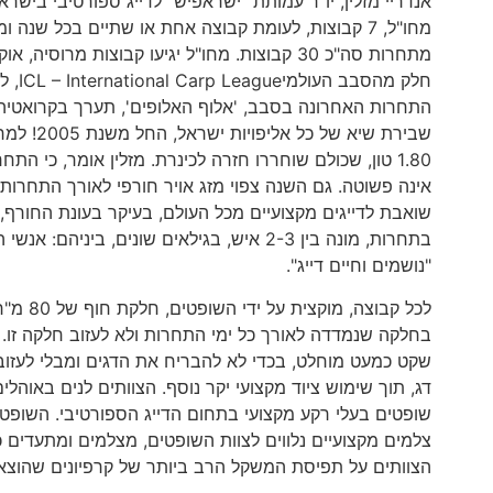
אנדריי מזלין, יו"ר עמותת "ישראפיש" לדייג ספורטיבי בי
מחו"ל, 7 קבוצות, לעומת קבוצה אחת או שתיים בכל שנה
מתחרות סה"כ 30 קבוצות. מחו"ל יגיעו קבוצות מ
חלק 
התחרות האחרונה בסבב, 'אלוף האלופים', תערך בקרואטיה
1.80 טון, שכולם שוחררו חזרה לכינרת. מזלין אומר, כי
אינה פשוטה. גם השנה צפוי מזג אויר חורפי לאורך התחרות, 
שואבת לדייגים מקצועיים מכל העולם, בעיקר בעונת החורף
בתחרות, מונה בין 2-3 איש, בגילאים שונים,
"נושמים וחיים דייג".
לכל קב
בחלקה שנמדדה לאורך כל ימי התחרות ולא לעזוב חלקה זו.
שקט כמעט מוחלט, בכדי לא להבריח את הדגים ומבלי לעזוב
שופטים בעלי רקע מקצועי בתחום הדייג הספורטיבי. השופטי
צלמים מקצועיים נלווים לצוות השופטים, מצלמים ומתעדים 
הצוותים על תפיסת המשקל הרב ביותר של קרפיונים שהוצאו