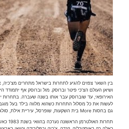
בין השאר צפוים להגיע לתחרות בישראל מתחרים מצ'כיה, צ
ושיאן העולם הצ'כי פיטר וברוסק. מול וברוסק אף יתמודד 
האירופאי, עד שוברוסק עבר אותו בשנה שעברה. בתחרות י
לעשות את כל מסלול התחרות כשהוא מלווה בילד בעל מוגבל
גם בחסות More בית השקעות, שופרסל, עיריית אילת, סולגר, וריינד אופטיקה.
כאלה רק באוסטרליה, קנדה, צ'כיה ובפלורידה והוואי בארצו