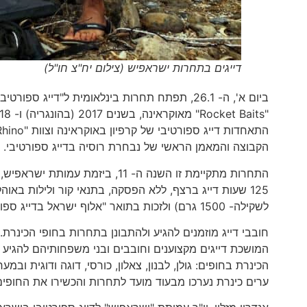
דייגים בתחרות ישראפיש (צילום יח"צ חו"ל)
ביום א', ה- 26.1, תפתח תחרות בינלאומית ל"דיי
הקבוצה והמאמן הראשי של נבחרת רוסיה בדייג ספורטיבי.
התחרות מתקיימת זו השנה ה- 11, 
125 שעות דייג ברצף, ללא הפסקה, בתנאי קור ולילות בא
לשקילה- 1500 גרם) ולזכות בתואר "אלוף ישראל בדייג ספורטיבי של קרפיון". כל הדגים נשקלים ומוחזרים לכינרת.
חובבי דייג מוזמנים להגיע ולהתבונן בתחרות בחופי הכינרת
המושכת דייגים מקצוענים וחובבים ובני משפחותיהם להגיע 
הכינרת בחופים: גולן, לבנון, צאלון, כורסי, דוגה ודוגית וב
ערים כינרת נערכו מבעוד מועד לתחרות והכשירו את החופ