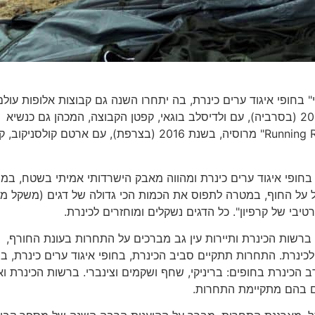
ג ספורטיבי" בחופי איגוד ערים כינרת, בה יתחרו השנה גם קבוצות אלופות עול
"Rocket Baits" מאוקראינה, בשנים 2017 (בהונגריה) ו- 2018 (בסרביה), עם ולדיסלב בוגאי, קפטן הקבוצה, המכהן גם כנשיא
התאחדות דייג ספורטיבי של קרפיון באוקראינה וצוות "Running Rhino" מרוסיה, בשנת 2016 (בצרפת), עם ארטם קולס
ביזמת עמותת ישראפיש, בחופי איגוד ערים כינרת ומהווה מאבק הישרדותי אמיתי בשטח, ב
והל על החוף, במטרה לתפוס את הכמות הכי גדולה של דגים (משקל מי
. ברשות הכינרת ותיירות עין גב מברכים על התחרות בעונת החורף,
לכינרת. התחרות תתקיים סביב הכינרת, בחופי איגוד ערים כינרת, ב
מערב הכינרת בחופים: בריניקי, שחף ושקמים וצינברי. ברשות הכינרת וא
ים בהם מתקיימת התחרות.