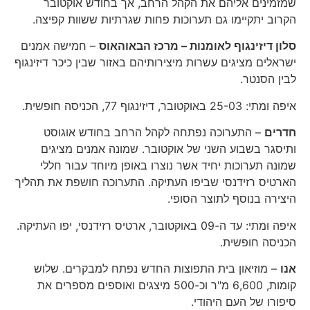
שמזמינים אליהם את הקהל הרחב, אך בחודש אוקטובר
הקרוב יתקיימו גם תערוכות פחות שגרתיות ששוות קפיצה.
סלון דיזינגוף לאומנות – מרכז הבאוהאוס
– חמישה אמנים
ישראלים מציגים עשרות מיצירותיהם באזור שבין כיכר דיזינגוף
לבין הסנטר.
איפה ומתי: 25-03 באוקטובר, דיזינגוף 77, הכניסה חופשית.
חדרים
– התערוכה נפתחה לקהל הרחב בחודש אוגוסט
ותיסגר בשבוע השני של אוקטובר. שמונה אמנים מציגים
שמונה תערוכות יחיד אשר נוצרו באופן מיוחד עבור חללי
הארטיס רזידנסי שביפו העתיקה. התערוכה חושפת את תהליך
היצירה בנוסף לתוצר הסופי.
איפה ומתי: עד ה-09 באוקטובר, ארטיס רזידנסי, יפו העתיקה.
הכניסה חופשית.
אנו
– מוזיאון בית התפוצות החדש נפתח למבקרים. שלוש
קומות, 6,600 מ"ר וכ-500 מיצגים ואוספים מספרים את
סיפורו של העם היהודי.