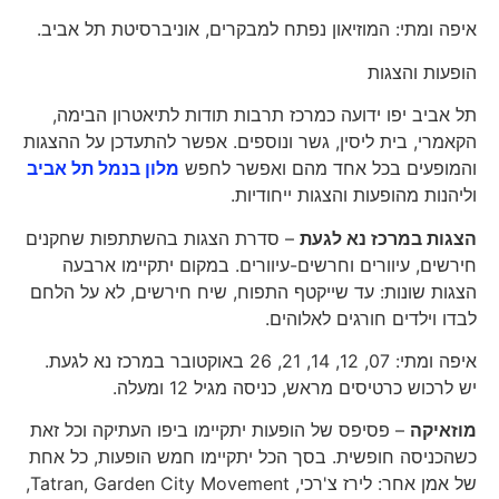
איפה ומתי: המוזיאון נפתח למבקרים, אוניברסיטת תל אביב.
הופעות והצגות
תל אביב יפו ידועה כמרכז תרבות תודות לתיאטרון הבימה,
הקאמרי, בית ליסין, גשר ונוספים. אפשר להתעדכן על ההצגות
והמופעים בכל אחד מהם ואפשר לחפש
מלון בנמל תל אביב
וליהנות מהופעות והצגות ייחודיות.
הצגות במרכז נא לגעת
– סדרת הצגות בהשתתפות שחקנים
חירשים, עיוורים וחרשים-עיוורים. במקום יתקיימו ארבעה
הצגות שונות: עד שייקטף התפוח, שיח חירשים, לא על הלחם
לבדו וילדים חורגים לאלוהים.
איפה ומתי: 07, 12, 14, 21, 26 באוקטובר במרכז נא לגעת.
יש לרכוש כרטיסים מראש, כניסה מגיל 12 ומעלה.
מוזאיקה
– פסיפס של הופעות יתקיימו ביפו העתיקה וכל זאת
כשהכניסה חופשית. בסך הכל יתקיימו חמש הופעות, כל אחת
של אמן אחר: לירז צ'רכי, Tatran, Garden City Movement,