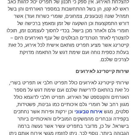
להצלחת האירוע. אין ספק כי תכנון של תפריט יכול להוות כאב
ראש לא קטן, הן בשל ההתחשבות במספר האורחים והן בשל
תמהיל שונה (טבעונים, צמחונים, שומרי כשרות ועוד) אשר
דורש התמקצעות וכן השקעה של זמן ומאמץ ברכישה של
חומרי גלם ולאחר מכן בישול. בכדי לחסוך לעצמכם זמן, תוכלו
להצטרף לאחד הטרנדים הבולטים של ענף האירועים היום –
קייטרינג אשר מציע תפריט מותאם אישית לכל אירוע, כל זאת
בעלות כספית נוחה ועם שימת דגש על התאמה מדויקת
לצרכים שלכם.
שירות קייטרינג לאירועים
שירותי קייטרינג לאירועים כולל תפריט חלבי או תפריט בשרי,
כל זאת בהתאם לדרישות שלכם ועם שימת דגש על מספר
האורחים והקונספט של האירוע. תפריט חלבי לדוגמא כולל
מגוון רחב של חומרי גלם איכותיים כמו גבינות, פשטידות,
סלטים, מגש
אירוח טבעוני
וכן ירקות ופירות אשר נחתכים
בקפידה ונבחרים מהמשקים המובילים והאיכותיים ביותר
בישראל. על כן, מדובר בתפריט עשיר אשר נעשה ברמה
הגבוהה ביותר. נוסף לכך, ניתן להזמין מגשי אירוח אותם ניתן