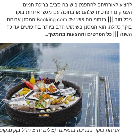
להציע לאורחיהם להתפנק בישיבה סביב בריכת המים
העמוקים הפרטית שלהם או בתוכה עם מגשי ארוחת בוקר
מכל טוב
|||
בנתוני החיפוש של Booking.com המסנן ארוחת
בוקר כלולה, הוא המסנן בשימוש הרב ביותר בחיפושים עד כה
השנה
||| כל הפרטים וההצעות בהמשך…
ארוחת בוקר בבריכה בתאילנד (צילום יח"צ חו"ל בןקינג.קום)