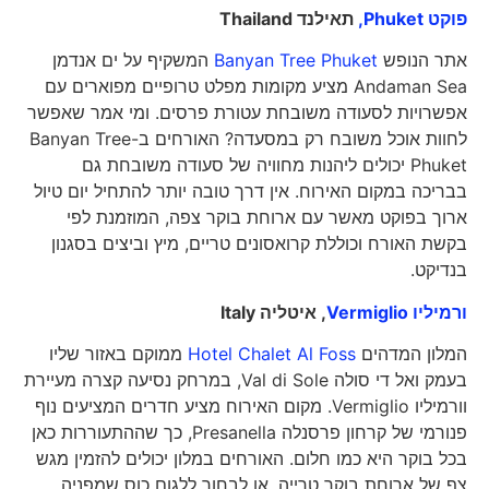
פוקט Phuket,
תאילנד
Thailand
אתר הנופש
Banyan Tree Phuket
המשקיף על ים אנדמן
Andaman Sea מציע מקומות מפלט טרופיים מפוארים עם
אפשרויות לסעודה משובחת עטורת פרסים. ומי אמר שאפשר
לחוות אוכל משובח רק במסעדה? האורחים ב-Banyan Tree
Phuket יכולים ליהנות מחוויה של סעודה משובחת גם
בבריכה במקום האירוח. אין דרך טובה יותר להתחיל יום טיול
ארוך בפוקט מאשר עם ארוחת בוקר צפה, המוזמנת לפי
בקשת האורח וכוללת קרואסונים טריים, מיץ וביצים בסגנון
בנדיקט.
ורמיליו Vermiglio
, איטליה
Italy
המלון המדהים
Hotel Chalet Al Foss
ממוקם באזור שליו
בעמק ואל די סולה Val di Sole, במרחק נסיעה קצרה מעיירת
וורמיליו Vermiglio. מקום האירוח מציע חדרים המציעים נוף
פנורמי של קרחון פרסנלה Presanella, כך שההתעוררות כאן
בכל בוקר היא כמו חלום. האורחים במלון יכולים להזמין מגש
צף של ארוחת בוקר טרייה, או לבחור ללגום כוס שמפניה