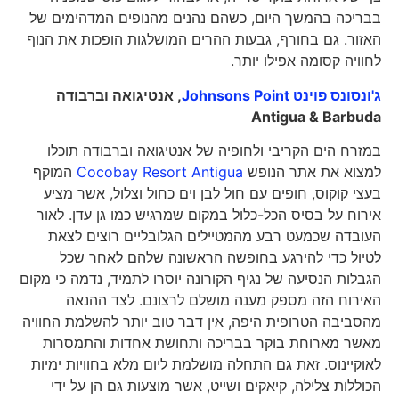
בבריכה בהמשך היום, כשהם נהנים מהנופים המדהימים של
האזור. גם בחורף, גבעות ההרים המושלגות הופכות את הנוף
לחוויה קסומה אפילו יותר.
ג'ונסונס פוינט Johnsons Point
, אנטיגואה וברבודה
Antigua & Barbuda
במזרח הים הקריבי ולחופיה של אנטיגואה וברבודה תוכלו
למצוא את אתר הנופש
Cocobay Resort Antigua
המוקף
בעצי קוקוס, חופים עם חול לבן וים כחול וצלול, אשר מציע
אירוח על בסיס הכל-כלול במקום שמרגיש כמו גן עדן. לאור
העובדה שכמעט רבע מהמטיילים הגלובליים רוצים לצאת
לטיול כדי להירגע בחופשה הראשונה שלהם לאחר שכל
הגבלות הנסיעה של נגיף הקורונה יוסרו לתמיד, נדמה כי מקום
האירוח הזה מספק מענה מושלם לרצונם. לצד ההנאה
מהסביבה הטרופית היפה, אין דבר טוב יותר להשלמת החוויה
מאשר מארוחת בוקר בבריכה ותחושת אחדות והתמסרות
לאוקיינוס. זאת גם התחלה מושלמת ליום מלא בחוויות ימיות
הכוללות צלילה, קיאקים ושייט, אשר מוצעות גם הן על ידי