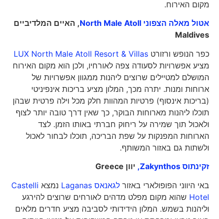
מקום האירוח.
אטול מאלה הצפוני North Male Atoll
, האיים המלדיביים
Maldives
כפר הנופש ורזורט
LUX North Male Atoll Resort & Villas
מציע אפשרויות לסעודה צפה לאורחיו, ולכן הוא מקום האירוח
המושלם למטיילים שרוצים ליהנות ממגוון אפשרויות של
ארוחות ומנות. יתרה מכך, המלון מציע בריכות אינפיניטי
(בריכות אינסוף) פרטיות המהוות חלק מכל וילה פרטית שבהן
תוכלו ליהנות מארוחות הבוקר, כך שאין דרך טובה יותר לצוף
ולאכול תוך שמירה על ריחוק חברתי באותו הזמן. לצד
הארוחות המפנקות על שפת הבריכה, תוכלו לבחור לאכול
ולשתות גם באזור המשותף.
זקינתוס Zakynthos,
יוון
Greece
באי היווני הפופולארי באזור
לגאנאס Laganas
נמצא
Castelli
Hotel
שהוא מקום מפלט מדהים לאורחים שרוצים להירגע
וליהנות בשמש. המלון הידידותי לסביבה מציע חדרים מלאים