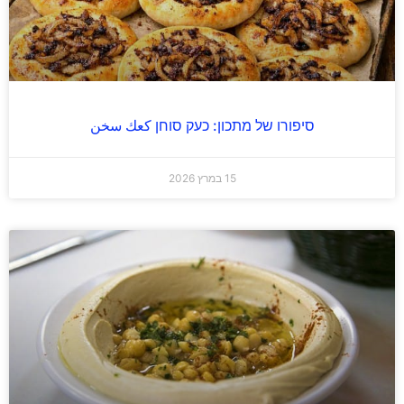
סיפורו של מתכון: כעק סוחן كعك سخن
15 במרץ 2026