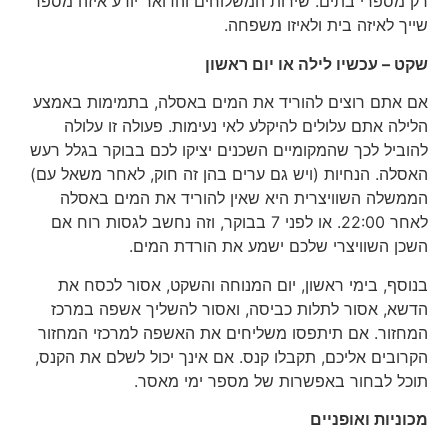
רק מספרי בתים. שירות המשלוחים והדואר יודע איזה מספר
שייך לאיזה בית ולאיזו משפחה.
שקט – עכשיו לילה או יום ראשון
אם אתם רוצים להוריד את המים באסלה, בתמימות באמצע
הלילה אתם עלולים להיקלע לאי נעימות. פעולה זו עלולה
להוביל לכך שהמקומיים השכנים יציקו לכם בבוקר בגלל רעש
האסלה. הנחיות (ויש גם ערים בהן זה חוק, לאחר משאל עם)
הממשלה השוויצרית היא שאין להוריד את המים באסלה
לאחר 22:00. או לפני 7 בבוקר, וזה נחשב לגסות רוח אם
השכן השוויצרי שלכם ישמע את הורדת המים.
בנוסף, בימי ראשון, יום המנוחה והשקט, אסור לכסח את
הדשא, אסור לתלות כביסה, ואסור להשליך אשפה במרכז
המחזור. אם תיתפסו משליחים את האשפה למרכזי המחזור
הקרובים אליכם, תקבלו קנס. אם אינך יכול לשלם את הקנס,
תוכל לבחור באפשרות של מספר ימי מאסר.
מכוניות ואופניים