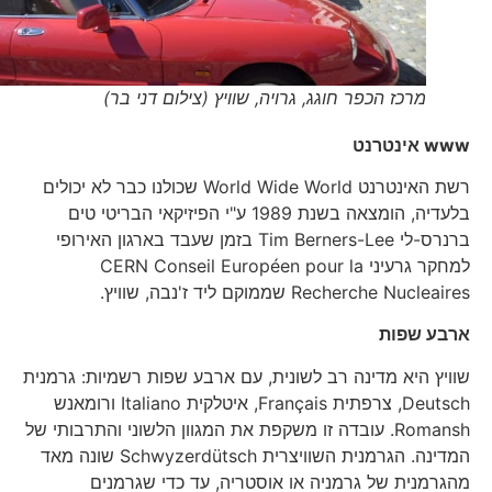
מרכז הכפר חוגג, גרויה, שוויץ (צילום דני בר)
www
אינטרנט
רשת האינטרנט World Wide World שכולנו כבר לא יכולים
בלעדיה, הומצאה בשנת 1989 ע"י הפיזיקאי הבריטי טים
ברנרס-לי Tim Berners-Lee בזמן שעבד בארגון האירופי
למחקר גרעיני CERN Conseil Européen pour la
Recherche Nucleaires שממוקם ליד ז'נבה, שוויץ.
ארבע שפות
שוויץ היא מדינה רב לשונית, עם ארבע שפות רשמיות: גרמנית
Deutsch, צרפתית Français, איטלקית Italiano ורומאנש
Romansh. עובדה זו משקפת את המגוון הלשוני והתרבותי של
המדינה. הגרמנית השוויצרית Schwyzerdütsch שונה מאד
מהגרמנית של גרמניה או אוסטריה, עד כדי שגרמנים