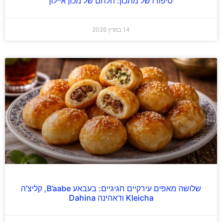
סיפורו של מתכון: הלחם של מכון איילון
14 במרץ 2026
שלושה מאפים עירקיים חגיגיים: בעבאע B’aabe, קליצ’ה
Kleicha ודאהינה Dahina