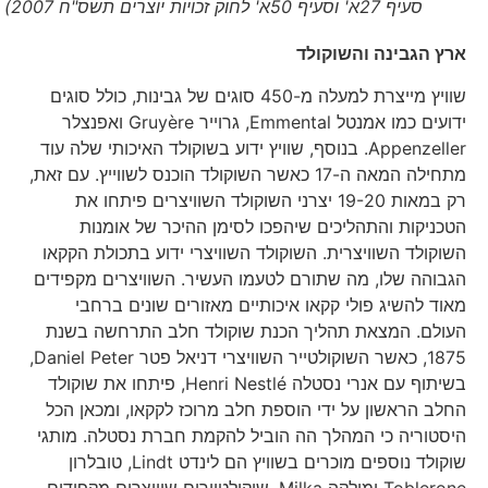
סעיף 27א' וסעיף 50א' לחוק זכויות יוצרים תשס"ח 2007)
ארץ הגבינה והשוקולד
שוויץ מייצרת למעלה מ-450 סוגים של גבינות, כולל סוגים
ידועים כמו אמנטל Emmental, גרוייר Gruyère ואפנצלר
Appenzeller. בנוסף, שוויץ ידוע בשוקולד האיכותי שלה עוד
מתחילה המאה ה-17 כאשר השוקולד הוכנס לשווייץ. עם זאת,
רק במאות 19-20 יצרני השוקולד השוויצרים פיתחו את
הטכניקות והתהליכים שיהפכו לסימן ההיכר של אומנות
השוקולד השוויצרית. השוקולד השוויצרי ידוע בתכולת הקקאו
הגבוהה שלו, מה שתורם לטעמו העשיר. השוויצרים מקפידים
מאוד להשיג פולי קקאו איכותיים מאזורים שונים ברחבי
העולם. המצאת תהליך הכנת שוקולד חלב התרחשה בשנת
1875, כאשר השוקולטייר השוויצרי דניאל פטר Daniel Peter,
בשיתוף עם אנרי נסטלה Henri Nestlé, פיתחו את שוקולד
החלב הראשון על ידי הוספת חלב מרוכז לקקאו, ומכאן הכל
היסטוריה כי המהלך הה הוביל להקמת חברת נסטלה. מותגי
שוקולד נוספים מוכרים בשוויץ הם לינדט Lindt, טובלרון
Toblerone ומילקה Milka. שוקולטיירים שוויצרים מקפידים