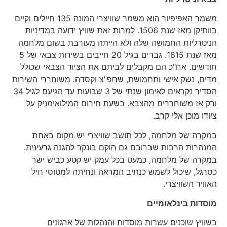
משמר האפיפיור הוא משמר שוויצרי המונה 135 חיילים וקיים
בוותיקן מאז שנת 1506. למרות זאת שוויץ ידועה במדיניות
הניטרליות החמושה שלה ולא הייתה מעורבת בשום מלחמה
מאז שנת 1815. גברים בגיל 20 חייבים בשירות צבאי של 5
חודשים. אח"כ הם מקבלים לביתם את הציוד הצבאי שכולל
מדים, נשק אישי ותחמושת, שחפ"צ וקסדה. משוחררי השירות
הסדיר נקראים לאימון שנתי של 3 שבועות עד הגיעם לגיל 34
ורק אז משוחררים מהצבא. בשעת חירום המילואימניק על
ציודו מוכן אלי קרב.
במקרה של מלחמה, לכל תושב שוויצרי יש מקום באחת
המנהרות הרבות שברובם גם הוקם בונקר להגנה גרעינית.
במקרה של מלחמה, כמעט בכל עמק יש קטע כביש ישר
כסרגל, שיכול לשמש כנתיב המראה ונחיתה למטוסי חיל
האוויר השוויצרי.
מוסדות בינלאומיים
בשוויץ שוכנים עשרות מוסדות והנהלות של ארגונים