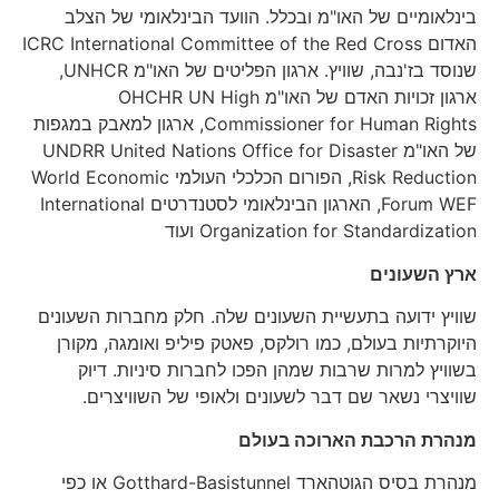
בינלאומיים של האו"מ ובכלל. הוועד הבינלאומי של הצלב
האדום ICRC International Committee of the Red Cross
שנוסד בז'נבה, שוויץ. ארגון הפליטים של האו"מ UNHCR,
ארגון זכויות האדם של האו"מ OHCHR UN High
Commissioner for Human Rights, ארגון למאבק במגפות
של האו"מ UNDRR United Nations Office for Disaster
Risk Reduction, הפורום הכלכלי העולמי World Economic
Forum WEF, הארגון הבינלאומי לסטנדרטים International
Organization for Standardization ועוד
ארץ השעונים
שוויץ ידועה בתעשיית השעונים שלה. חלק מחברות השעונים
היוקרתיות בעולם, כמו רולקס, פאטק פיליפ ואומגה, מקורן
בשוויץ למרות שרבות שמהן הפכו לחברות סיניות. דיוק
שוויצרי נשאר שם דבר לשעונים ולאופי של השוויצרים.
מנהרת הרכבת הארוכה בעולם
מנהרת בסיס הגוטהארד Gotthard-Basistunnel או כפי