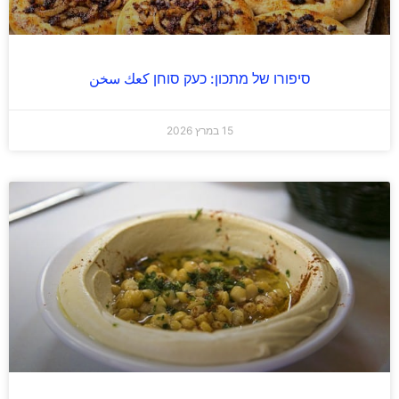
סיפורו של מתכון: כעק סוחן كعك سخن
15 במרץ 2026