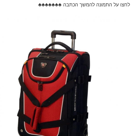
לחצו על התמונה להמשך הכתבה ♣♣♣♣♣♣♣