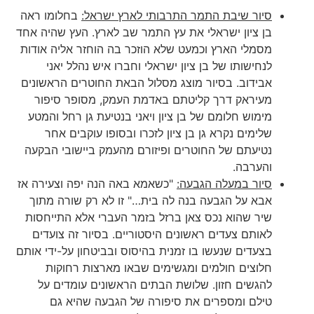
סיור שיבת התמר התרבותי לארץ ישראל:
בחלומו ראה
בן ציון ישראלי את עץ התמר שב לארץ. העץ שהיה אחד
מסמלי הארץ וכמעט שלא הוזכר בה הוחזר אליה אודות
לנחישותו של בן ציון ישראלי וחברו איש נהלל יאני
אבידוב. בסיור מוצג מסלול הבאת החוטרים הראשונים
מעיראק דרך קליטתם באדמת העמק, מסופר סיפור
מימוש חלומם של בן ציון ויאני בנטיעת גן רחל והמטע
שלימים נקרא גן בן ציון לזכרו ובסופו עוקבים אחר
נטיעתם של החוטרים ופיזורם מהעמק ביישובי הבקעה
והערבה.
סיור במעלה הגבעה:
"כשאמא באה הנה יפה וצעירה אז
אבא על הגבעה בנה לה בית…" זו לא רק שורה מתוך
שיר שהוא נכס צאן ברזל בזמר העברי אלא התייחסות
לאותם צעדים ראשונים היסטוריים. בסיור זה צועדים
בצעדים שנעשו בו זמנית בהיסוס ובביטחון על-ידי אותם
חלוצים חולמים ומגשימים שבאו מארצות רחוקות
להגשים חזון. שלושת הבתים הראשונים עומדים על
טילם ומספרים את סיפורה של הגבעה שהיא גם