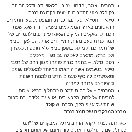
תמרים- אמרי, חדרווי, זהירי, חלאווי, דרי ודקל נור הם
רק חלק מזני התמרים השונים בקבוצת כנרת.
סילאן – הסילאן של תמר כנרת, המופק ממטעי התמרים
הראשונים בארץ, הממוקמים בעמק הירדן שעל שפת
הכנרת. האקלים והמיקום הגאוגרפי נותנים לתמרים של
תמר כנרת טעם נהדר, המייחדים אותו. הסילאן הטבעי
של תמר כנרת מתוק באופן טבעי ללא תוספות כלשהן
ולכן בריא ומתאים לאכילה עם מגוון מאכלים.
רטבי סילאן – בתמר כנרת פותחו מגוון רחב של רטבי
סילאן בטעמים אשר הותאמו במיוחד למאכלים שונים
ומאפשרים להוסיף טעמים חדשים למנות השונות
ולהפוך כל ארוחה למהנה.
ממרחים – על בסיס תמרים כתחליף בריא ואיכותי
למריחה על לחם, מקפא ביתי או עוגת גלידה. בתוספות
שונות של אגוזי מלך, חלבה ושוקולד.
מרכז המבקרים של תמר כנרת
לאחרונה נפתח לקהל הרחב מרכז המבקרים של "תמר
כנרת". שם ניתן ללמוד את סיפור חזונם של אותם חלוצים