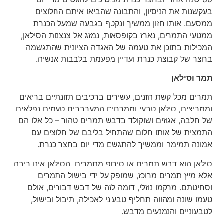
בעקשנות את הניסיון, והתבונה שהביאו איתם החלוצים
ממסעם. אותו חזון ממשיך ונקטף בגבעה שמעל הכנרת
ממטעי התמרים, נארז בקופסאות, נמזג אל צנצנות הסילאן,
המכילות בתוכן את טעמה של האגדה הציונית שהתגשמה
בחצר של קבוצת כנרת ועדיין מפעמת בלבבות אנשיה.
תמר וסילאן
תמרים מכל קשת הזנים, עשירים ברכיבים תזונתיים בריאים
וממריצים, סילאן טבעי וממרחים המערבבים טעמים נפלאים
של חלבה, אגוזים ושוקולד בדבש תמרים טהור – כל אלו הם
התמצית של אותו חלום שהתחיל בליבם של חלוצים עם
אמונה תמימה וממשיך להתגשם מדי יום בחצר כנרת.
סילאן הוא דבש תמרים או סירופ מתמרים. הסילאן אינו ריבה
אלא מיץ תמרים מרוכז, שמופק על ידי בישול התמרים
וסחיטתם. מרקמו נוזלי, דומה לזה של דבש דבורים, אולם
טעמו שונה ומהווה תחליף טבעוני לאכילה, תיבול ובישול,
לטבעוניים והנמנעים מדבש.