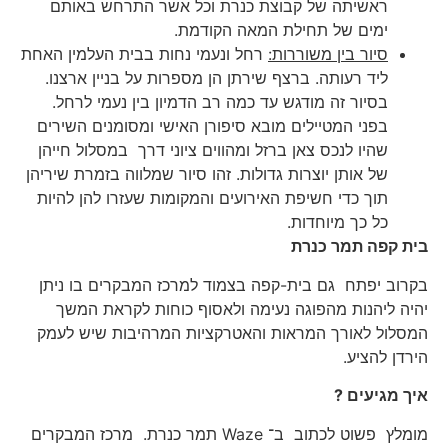
ראשיתה של קבוצת כנרת וכל אשר התרחש באותם
ימים של תחילת המאה הקודמת.
סיור בין משוררות:
רחל ונעמי נחות בבית העלמין האחת
ליד רעותה. ברצף שירתן הן מספרות על בניין ארצנו.
בסיור זה מודגש עד כמה רב הדמיון בין נעמי לרחל.
בפני המטיילים מובא סיפורן האישי ומסומנים השירים
שהיו לנכס צאן ברזל ומהווים ציוני דרך במסלול חייהן
של אותן יוצרות גדולות. זהו סיור שמלווה בזמרת שיריהן
תוך כדי חשיפת האירועים והמקומות שעזרו להן להיות
כל כך מיוחדות.
בית קפה תמר כנרת
בקרוב יפתח גם בית-קפה בצמוד למרכז המבקרים בו ניתן
יהיה ליהנות מהפוגה נעימה ולאסוף כוחות לקראת המשך
המסלול לאורך המראות והאטרקציות המרהיבות שיש לעמק
הירדן להציע.
איך מגיעים ?
מומלץ פשוט לכתוב ב־ Waze תמר כנרת. מרכז המבקרים