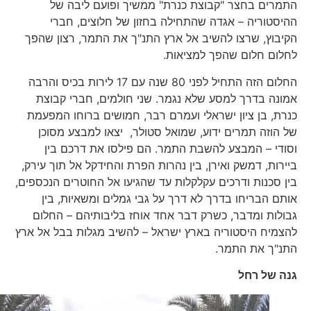
התמרים בחצר "קבוצת כנרת" ממשיך ופועם ליבה של
ההיסטוריה – אגדה שהתחילה בחזון של חלוצים, חברי
הקיבוץ, שרצו להשיב אל ארץ התנ"ך את התמר, רצון שהפך
לחלום חלום שהפך למציאות.
החלום הזה התחיל לפני 80 שנה עם 17 לירות בכיס והרבה
אמונה בדרך למסע שלא נגמר. שני חולמים, חברי קבוצת
כנרת, בן ציון ישראלי ועמרם רבר, חמושים ברוחו המפעמת
של הוזה תמרים ידוע, שמואל סטולר, יצאו למבצע מסוכן
וסודי – המבצע להשבת התמר. הם פילסו את דרכם בין
ביירות, דמשק ואירן, בין נהרות הפרת והחידקל אל תוך עירק,
בין סכנות ודרכים עקלקלות עד שהגיעו אל החוטרים הנכספים,
אותם הבריחו בדרך לא דרך על גבי גמלים ומשאיות, בין
גבולות ומדבר, כשרק דבר אחד אוחז בליבותיהם – החלום
להצמיח היסטוריה בארץ ישראל – להשיב מגלות בבל אל ארץ
התנ"ך את התמר.
גנה של רחל