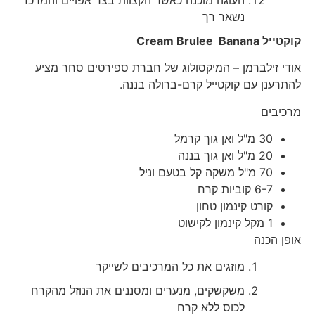
נשאר רך
קוקטייל
Cream Brulee Banana
אודי זילברמן – המיקסולוג של חברת ספירטים סחר מציע
להתרענן עם קוקטייל קרם-ברולה בננה.
מרכיבי
ם
30 מ"ל ואן גוך קרמל
20 מ"ל ואן גוך בננה
70 מ"ל משקה קל בטעם וניל
6-7 קוביות קרח
קורט קינמון טחון
1 מקל קינמון לקישוט
אופן הכנה
מוזגים את כל המרכיבים לשייקר
משקשקים, מנערים ומסננים את הנוזל מהקרח
לכוס ללא קרח