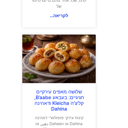
ימינו, שכל אחד מהם מייצג סיפור
של
לקריאה...
שלושה מאפים עירקיים
חגיגיים: בעבאע B’aabe,
קליצ’ה Kleicha ודאהינה
Dahina
קינוח עירקי פופולארי דאהינה
Dahina או Daheen دهين או