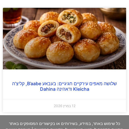
שלושה מאפים עירקיים חגיגיים: בעבאע B’aabe, קליצ’ה
Kleicha ודאהינה Dahina
12 במרץ 2026
כל שימוש באתר, במידע, בשירותים או בקישורים המסופקים באתר