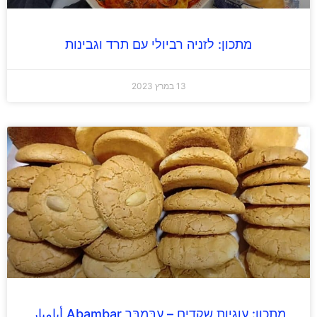
מתכון: לזניה רביולי עם תרד וגבינות
13 במרץ 2023
מתכון: עוגיות שקדים – עַבַּמְבַּר Abambar أبامبار