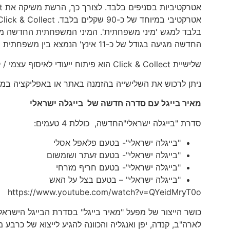
בלבד למגש 'מיני משפחתית'. המיני המשפחתית החדשה מצי
החדשה מגיעה בגודל של כ-11 אינץ' הנמצא בין משפחתית (14 אינץ') לאישית (8 אינץ') ומונה כ-6 משולשים 100% מוצרלה פריכים.
שלישיית Click & Collect הוא פיתוח ייעודי לאיסוף עצמי / קניה במקום בלבד
ניתן לרכוש את השלישייה בהזמנה באתר או באפליקציה במחיר של כ-90 שקלים בלבד או ב-105 שקלים בהזמנה 
מאיר בייגל עם סדרה חדשה של בייגלה ישראלי
סדרת "בייגלה ישראלי"החדשה, כוללת 4 טעמים:
"בייגלה ישראלי"- בטעם פלאפל אסלי
"בייגלה ישראלי"- בטעם זעתר ושומשום
"בייגלה ישראלי"- בטעם חריף מזרחי
"בייגלה ישראלי" – בטעם בצל על האש
https://www.youtube.com/watch?v=QYeidMryT0o
לארה"ב, קנדה, יפן ואנגליה והכוונה להגיע לייצוא של כרבע 