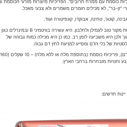
יות כוסמת עם ממרח חרובים". הפריכיות מיוצרות מזרעי הכוסמת ומ
רי "זן-בר", לא מכילים חומרים משמרים ולא צבעי מאכל.
נה, קוטג', טחינה, אבוקדו, קונפיטורה ועוד.
הנטורופת עמוס זנבר, מציין כי הכוסמת היא קטנייה המשמשת מקור טוב לעמילן ולחלבון. היא עשירה בוויטמיני B ובמינרלים כגון
וך ולכן היא משביעה לזמן רב. כמו כן היא מכילה כמות גבוהה של
סטיות של כלי הדם ומסייע למניעת לחץ דם גבוה.
טבע וחנויות מובחרות ברחבי הארץ.