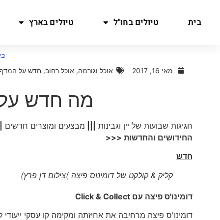
בית
טיולים בחו"ל
טיולים בארץ
בי
מאי 16, 2017
אוכל וגורמה
,
אוכל רחוב
,
חדש על המדף
מה חדש על 
חגיגות שבועות של יין וגבינות
|||
מבצעים ומוצרים חדשים
|
החידושים והחדשות <<<
חדש
קליק & קולקט של דומינוס פיצה )צילום דן פרץ)
דומינו'ס פיצה עם
Click & Collect
דומינו'ס פיצה מרחיבה את אחיזתה ומקימה קו עסקי ייעודי