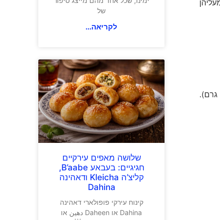
ימינו, שכל אחד מהם מייצג סיפור
עליהן
של
לקריאה...
מחיר: פריכיות כוסמת עם ממרח חרובים – 7 שקלים (35 גרם), פריכיות כוסמת (בתוספת מלח או ללא מלח) – 10 שקלים (160 גרם).
שלושה מאפים עירקיים
חגיגיים: בעבאע B’aabe,
קליצ’ה Kleicha ודאהינה
Dahina
קינוח עירקי פופולארי דאהינה
Dahina או Daheen دهين או