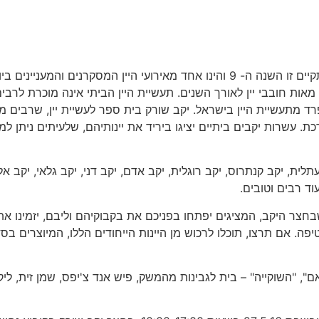
יריד היקבים הביתיים של יקב שורק בית ספר לעשיית יין, מתקיים זו השנה ה- 9 והינו אחד מאירועי היין המסקרנים והמענייני
ות חובבי יין לאורך השנים. תעשיית היין הביתי אינה מוכרת לרבים
רד מתעשיית היין בישראל. יקב שורק בית ספר לעשיית יין, שרבים מב
רכת. עשרות יקבים ביתיים יציגו ביריד את יינותיהם, שלעיתים ניתן למ
לית, יקב קנתרוס, יקב רוגלית, יקב אדם, יקב דני, יקב גלאי, יקב אל
בחצר היקב, המציגים יפתחו בפניכם את בקבוקיהם וליבם, יזמינו א
יפה. אם תרצו, תוכלו לרכוש מן היינות הייחודים הללו, המיוצרים בס
ם", "השוקייה" – בית לגבינות מהמשק, פיש אנד צ'יפס, שמן זית, ליק