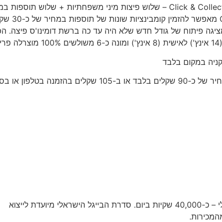
אטרקטיביות בסניפים בלבד. לצורך כך, הרשת משיקה את Click & Collect – שלוש פיצות מיני משפחתיות + שלוש תוספ
אטרקטיבי במיוחד של כ-90 שקלים בלבד. Click & Collect מא
גה פיתוח של גודל חדש שלא היה עד כה ברשת דומינו'ס פיצה. הפ
בטלפון או בסניף.
כושר הייצור של מפעל "מאיר בייגל" בסדרת הבייגל הישראלי – כ-40,000 שקיות ביום. סדרת הבייגל הישראלי מיועדת לייצוא
מהמכירות.