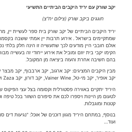
יקב שורק עם יריד היקבים הביתיים התשיעי
חוגגים ביקב שורק (צילום יח"צ)
שמתקיימים בישראל . אירוע תרבות יין אמתי ששבה בקסמו מא
אולם חובבי היין מודעים לכך שתעשייה זו הינה חלק בלתי נפ
הקימו יקבי בית יוזם ומוביל את אירוע ייחודי זה בעשייה מבו
בהם חשיבה אחרת והעזה ביציאה מן המקובל.
מבין היקבים המציגים: יקב ארגוב, יקב ארבבוף, יקב מבצר עת
יקב אופיר, יקב מי-טל, Vainer Wine, יקב דורון, יקב Zaza ועוד רבים וטובים.
היריד יתקיים באווירה פסטורלית וקסומה בצל עצי הפיקוס ש
לטעום מן היינות ויספרו לכם את סיפורם השזור בכל טיפה וט
קטנות ומוגבלות.
בנוסף, במתחם היריד מגוון דוכנים של אוכל: "נגיעות דים סא
ועוד…