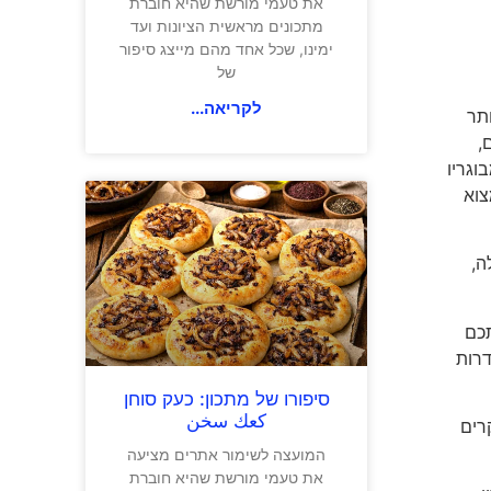
את טעמי מורשת שהיא חוברת
מתכונים מראשית הציונות ועד
ימינו, שכל אחד מהם מייצג סיפור
של
לקריאה...
ם ביותר
,
וגריו
צוא
ה,
תכם
דרות
סיפורו של מתכון: כעק סוחן
كعك سخن
רים
המועצה לשימור אתרים מציעה
את טעמי מורשת שהיא חוברת