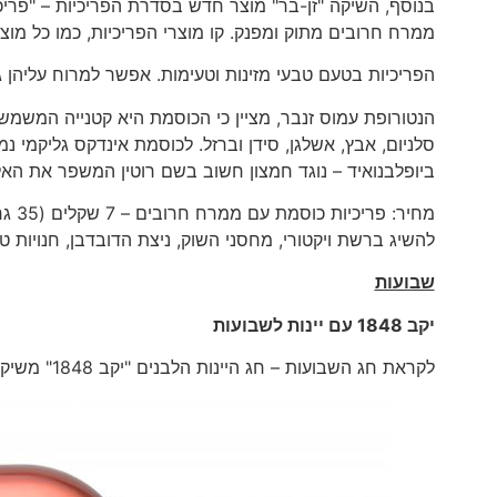
בנוסף, השיקה "זן-בר" מוצר חדש בסדרת הפריכיות – "פריכ
ממרח חרובים מתוק ומפנק. קו מוצרי הפריכיות, כמו כל מוצ
הפריכיות בטעם טבעי מזינות וטעימות. אפשר למרוח עליהן גבי
סלניום, אבץ, אשלגן, סידן וברזל. לכוסמת אינדקס גליקמי נמ
ביופלבנואיד – נוגד חמצון חשוב בשם רוטין המשפר את האל
להשיג ברשת ויקטורי, מחסני השוק, ניצת הדובדבן, חנויות 
שבועות
יקב 1848 עם יינות לשבועות
לקראת חג השבועות – חג היינות הלבנים "יקב 1848" משיק יינות חדשים: