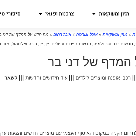
מזון ומשקאות
צרכנות ופנאי
סיפורי טיו
ת
»
מזון ומשקאות
»
אוכל וגורמה
»
אוכל רחוב
»
מה חדש על המדף של דני ב
,
חדשות רכב וטכנולוגיה
,
חדשות תיירות וטיולים
,
יין
,
יין, בירה ואלכוהול
,
מזון 
המדף של דני בר
||
רכב, אופנה ומוצרים לילדים
|||
עוד חידושים וחדשות
||| לשאר
 לתחום הקניה במקום והאיסוף העצמי עם מוצרים חדשים והצעות ערך