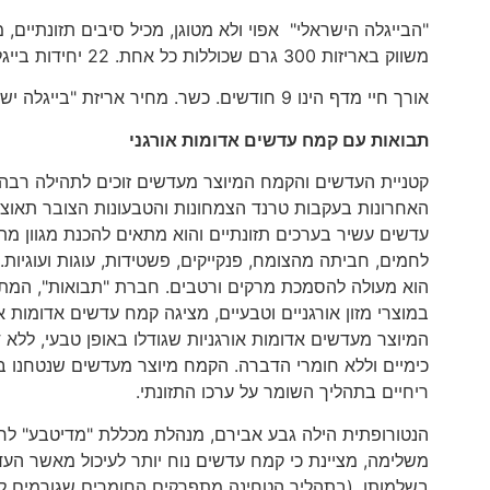
"הבייגלה הישראלי" אפוי ולא מטוגן, מכיל סיבים תזונתיים,
משווק באריזות 300 גרם שכוללות כל אחת. 22 יחידות בייגלה ישראלי הינם בערך קלורי של 99 קלוריות בלבד.
אורך חיי מדף הינו 9 חודשים. כשר. מחיר אריזת "בייגלה ישראלי" כ-9.90 שקלים.
תבואות עם קמח עדשים אדומות אורגני
קטניית העדשים והקמח המיוצר מעדשים זוכים לתהילה רבה
האחרונות בעקבות טרנד הצמחונות והטבעונות הצובר תאוצ
עדשים עשיר בערכים תזונתיים והוא מתאים להכנת מגוון מתכו
לחמים, חביתה מהצומח, פנקייקים, פשטידות, עוגות ועוגיות. 
הוא מעולה להסמכת מרקים ורטבים. חברת "תבואות", המ
במוצרי מזון אורגניים וטבעיים, מציגה קמח עדשים אדומות או
המיוצר מעדשים אדומות אורגניות שגודלו באופן טבעי, ללא 
כימיים וללא חומרי הדברה. הקמח מיוצר מעדשים שנטחנו ב
ריחיים בתהליך השומר על ערכו התזונתי.
הנטורופתית הילה גבע אבירם, מנהלת מכללת "מדיטבע" לר
משלימה, מציינת כי קמח עדשים נוח יותר לעיכול מאשר הע
בשלמותן. (בתהליך הטחינה מתפרקים החומרים שגורמים 