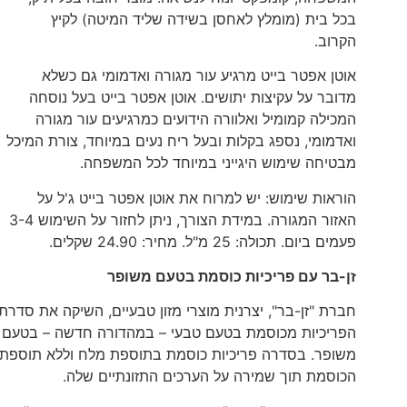
בכל בית (מומלץ לאחסן בשידה שליד המיטה) לקיץ
הקרוב.
אוטן אפטר בייט מרגיע עור מגורה ואדמומי גם כשלא
מדובר על עקיצות יתושים. אוטן אפטר בייט בעל נוסחה
המכילה קמומיל ואלוורה הידועים כמרגיעים עור מגורה
ואדמומי, נספג בקלות ובעל ריח נעים במיוחד, צורת המיכל
מבטיחה שימוש היגייני במיוחד לכל המשפחה.
הוראות שימוש: יש למרוח את אוטן אפטר בייט ג'ל על
האזור המגורה. במידת הצורך, ניתן לחזור על השימוש 3-4
פעמים ביום. תכולה: 25 מ"ל. מחיר: 24.90 שקלים.
זן-בר עם פריכיות כוסמת בטעם משופר
חברת "זן-בר", יצרנית מוצרי מזון טבעיים, השיקה את סדרת
הפריכיות מכוסמת בטעם טבעי – במהדורה חדשה – בטעם
משופר. בסדרה פריכיות כוסמת בתוספת מלח וללא תוספת
הכוסמת תוך שמירה על הערכים התזונתיים שלה.