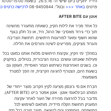
פרטים
באתר <<<
ובטל': 08-9450844
לרכישה כרטיס כ
אוטן עם
AFTER BITE
כל אחד מכיר את לילות הקיץ, כשאתה מתעורר מהשינה
תוך כדי גירוד מאסיבי של הרגל, היד, או כל חלק בגוף
שהוא חשוף ומועד לפורענות היתושים. תחושת הצריבה
והגרוד מציקים, מפריעים לשינה והורסים את הלילה.
במהלך ימי הקיץ, עקיצות היתושים מלוות אותנו כמעט בכל
פעילות שאנחנו עושים: בגינה הציבורית, בטיולים, בפיקניק
וכו. בשנים האחרונות כשיתוש הנמר האסייתי, העוקץ גם
בשעות היום, הצטרף לחגיגה הקייצית, זה הפך למטרד
משמעותי.
חברת אס.סי ג'ונסון מציעה לקיץ הקרוב מוצר ייחודי של
המותג הבינלאומי אוטן: אוטן אפטר בייט (AFTER BITE).
מדובר בג'ל להרגעה מהירה של העור לאחר עקיצה
המעניק תחושת הקלה מיידית. מותאם לשימוש לכל
המשפחה, קומפקטי ונוח לנשיאה. מוצר חובה בכל תיק,