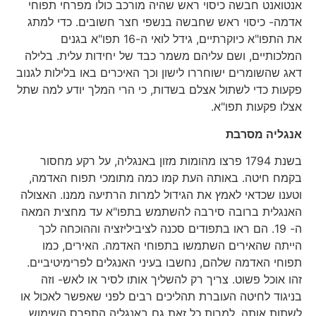
אנטואנט חבשה כיסוי ראש שהיה מורכב כולו מפרחי תפוחי
אדמה- כיסוי ראש שחבשה בנשפי חצר חשובים. כדי למתג
את התפו"א כיוקרתיים, גידל לואי ה-16 תפו"א בגנים
המלכותיים, ושם עליהם משמר כבד של יחידות עלית. בלילה
דאג שהשומרים ישוחררו לישון וכך האיכרים באו בלילות לגנוב
פקעות כדי לשתול אצלם בשדות, כי הרי המלך יודע למה שתל
אצלו פקעות תפו"א.
אנגליה מסרבת
בשנת 1794 פרצו מהומות מזון באנגליה, על רקע מחסור
בקמח חיטה. באותה העת קמו כמה מתומכי תפוח האדמה,
וטענו שכדאי לאמץ את הגידול למרות הרתיעה ממנו. האצולה
האנגלית ברובה סירבה להשתמש בתפו"א עד מחצית המאה
ה- 19. הם ראו בתפודים סכנה לציביליזציה וההוכחה לכך
הייתה שהאירים השתמשו בתפוחי האדמה. האירים, כמו
תפוחי האדמה שלהם, נחשבו בעיני האנגלים לפרימיטיביים.
זהו אוכל פשוט. צריך רק להשליך אותו לסיר או לאש- וזה
בניגוד לחיטה העוברת תהליכים רבים לפני שאפשר לאכול או
לשתות אותה. למרות כל זאת גם באנגליה התפרס השימוש