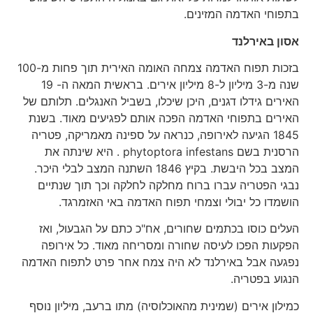
בתפוחי האדמה המזינים.
אסון באירלנד
בזכות תפוח האדמה צמחה האומה האירית תוך פחות מ-100
שנה מ-3 מיליון ל-8 מיליון אירים. בראשית המאה ה- 19
האירים גידלו דגנים, היכן שיכלו, בשביל האנגלים. תלותם של
האירים בתפוחי האדמה הפכה אותם לפגיעים מאוד. בשנת
1845 הגיעה לאירופה, כנראה על ספינה מאמריקה, פטריה
הרסנית בשם phytoptora infestans . היא שינתה את
המצב בכל היבשת. בקיץ 1846 השתנה המצב לבלי היכר.
נבגי הפטריה עברו ברוח מחלקה לחלקה וכך תוך שנתיים
הושמדו כל יבולי וצמחי תפוח האדמה באי האזמרגד.
העלים כוסו בכתמים שחורים, אח"כ כתם על הגבעול, ואז
הפקעות הפכו לעיסה שחורה ומסריחה מאוד. כל אירופה
נפגעה אבל באירלנד לא היה צמח אחר פרט לתפוח האדמה
הנגוע בפטריה.
כמילון אירים (שמינית מהאוכלוסיה) מתו ברעב, מיליון נוסף