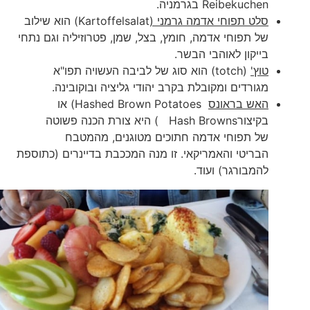
Reibekuchen בגרמניה.
סלט תפוחי אדמה גרמני (
Kartoffelsalat) הוא שילוב
של תפוחי אדמה, חומץ, בצל, שמן, פטרוזיליה וגם נתחי
בייקון לאוהבי הבשר.
טוץ'
(totch) הוא סוג של לביבה העשויה תפו"א
מגורדים ומקובלת בקרב יהודי גליציה ובוקובינה.
האש בראונס
Hashed Brown Potatoes) או
בקיצורHash Browns ) היא צורת הכנה פשוטה
של תפוחי אדמה חתוכים מטוגנים, מהמטבח
הבריטי והאמריקאי. זו מנה המככבת בדיינרים (כתוספת
להמבורגר) ועוד.