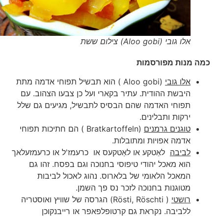
אלו גובי (Aloo gobi) צילום ששת
כמה מנות מפורסמות
אלו גובי
(Aloo gobi ) הוא תבשיל תפוחי אדמה מתת
היבשת ההודית. עתיר בקארי ועל כן צבעו הצהוב. עם
תפוחי האדמה שהם הבסיס לתבשיל, מגיעים גם שלל
ירקות ותבלינים.
טוגנים גרמנים
(Bratkartoffeln ) הם חתיכות תפוחי
אדמה אפויות ומתובלות.
לביבה
לאַטקע או לאַטקעס או כרעמז'ל או כרעמזעלאך
הוא מאכל יהודי טיפוסי בחנוכה וגם בפסח. זהו גם
המאכל הלאומי של בלארוס. נהוג לאכול לביבות
מטוגנות בחנוכה לזכר נס פך השמן.
רושטי
( Rösti, Röschti) הגרסה של שוויץ ואוסטריה
ללביבה. נקראת גם קרטופלפאפר או רייבנקוכן