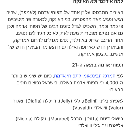
למה אירלנד ולא האינקה
האירים התבססו על זן אחד של תפוחי אדמה (לאמפר), שהיה
רגיש ופגיע מאד מהפטריה. בני האינקה, לכאורה פרימיטיביים
פי כמה וכמה, השכילו לגדל סוגים רבים של תפוחי אדמה ולכן
גם אם נפגעו מפטריות מעת לעת, לא כל הגידולים נפגעו.
אחרי הרעב הגדול באירלנד, נסעו מגדלים לדרום אמריקה,
והביאו זן חדש לאירופה ואילו תפוח האדמה הביא זן חדש של
אנשים….לצפון אמריקה.
תפוחי אדמה במאה ה-21
לפי
המרכז הבינלאומי לתפוחי אדמה
, כיום יש שימוש ביותר
מ-4,000 זני תפוחי אדמה בעולם. בישראל נפוצים הזנים
הבאים:
לאפיה
: בליני (Belini), ג'לי (Jelly), דייפלה (Diafla), ואלור
(Valor) וויואלדי (Vuvaldi).
בישול
: דיטה (Ditta), מרבל (Marabel), ניקולה (Nicola),
אליאנס וגם ג'לי וויואלדי.