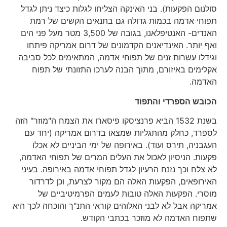
סולנום הפקעות). בני האינקה הצליחו לגלות כיצד ניתן לגדל
תפוחי אדמה בכמות גדולה גם בתנאים הקשים של רמת
האנדים- האנטיפלאנו, בגובה של 3,500 מטר מעל פני הים
ואף יותר. האינדיאנים הקדמונים של דרום אמריקה פיתחו
וגידלו עשרות זנים של תפוחי אדמה, המתאימים לכל סביבה
אקלימים באיזורם, מתוך הבנה לערכו התזונתי של תפוח
האדמה.
הכובש הספרדי והתפוד
בשנת 1532 הביא פרנציסקו פיסארו את הצמח ה"מוזר" הזה
לספרד, כחלק מהתגליות שמצאו בדרום אמריקה (יחד עם
העגבניה, תירס ועוד). באירופה של ימי הביניים לא אכלו
פקעות. הניסיון לאכול את העלים המרים של תפוחי האדמה,
לא צלח וכך נזנח הרעיון לגדל תפוחי אדמה באירופה. בעיני
האירופאים, הפקעות האלה הם מקור לצרעת, וכן לדרדור
מוסרי. הפקעות האלה טובות לעמים הפרמיטיביים של
אמריקה אבל לא לבני האלוהים קוראי התנ"ך והוכחה לכך היא
שתפוח האדמה לא מוזכר בכתבי הקודש.