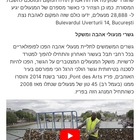
שהגדר שמקיפה את התיאטרון תהיה המקום המוסכם להשבת
המסורת. כמו כן הצהיר כי כאשר מספרם של המנעולים יגיע
ל- 28,888 מנעולים, ידעו כולם שזה המקום לאהבת נצח.
Bulevardul Uverturii 14, București
גשרי מנעולי אהבה ומשקל
גשרים המשמשים לתליית מנעולי אהבה הפכו לפופולאריים
בכל רחבי תבל בעשור האחרון והתחילו להפוך למטרד
לרשויות. משקל המנעולים המצטברים על הגשר, הפכו להיות
לסכנה בטיחותית וגשר הולכי הרגל הכי מפורסם בעיר
האוהבים, פריז Pont des Arts, נסגר בשנת 2014 והוסרו
ממנו (בעמל רב) 45 טון של מנעולים שנתלו מאז 2008
כשהתחיל המנהג הזה בפריז.