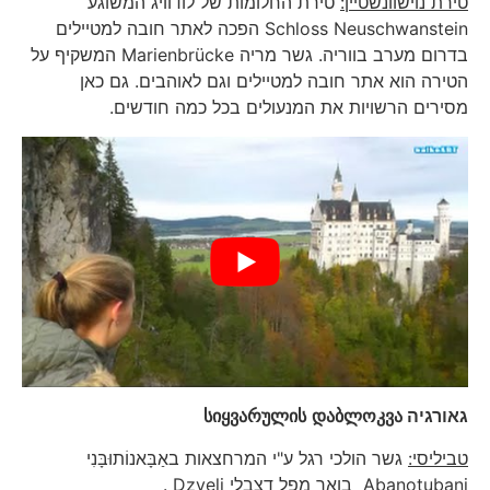
טירת נוישוונשטיין:
טירת החלומות של לודוויג המשוגע
Schloss Neuschwanstein הפכה לאתר חובה למטיילים
בדרום מערב בווריה. גשר מריה Marienbrücke המשקיף על
הטירה הוא אתר חובה למטיילים וגם לאוהבים. גם כאן
מסירים הרשויות את המנעולים בכל כמה חודשים.
גאורגיה
დაბლოკვა
სიყვარულის
טביליסי:
גשר הולכי רגל ע"י המרחצאות באַבָּאנוֹתוּבָּנִי
Abanotubani בואך מפל דצבלי Dzveli .