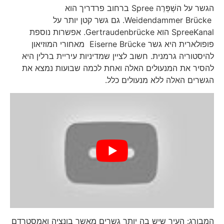
הגשר על השְׁפְּרֵה Spree ברחוב פרדריך הוא
Weidendammer Brücke. גם גשר קטן יותר על
SpreeKanal הוא Gertraudenbrücke. אפשרות נוספת
פופולארית היא גשר Eiserne Brücke מאחורי המוזיאון
להיסטוריה גרמנית. חשוב לציין שמדיניות עיריית ברלין היא
להסיר את המנעולים האלה ואחת לכמה שבועות נמצא את
הגשרים האלה ללא מנעולים כלל.
המבורג:
העיר שיש בה יותר גשרים מאשר בונציה ואמסטרדם