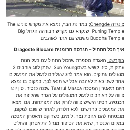
צ'נגדה
Chengde
:
במדינת הביי, נמצא את מקדש פונינג The
Puning Temple שנקרא גם מקדש הבודהה הגדול Big
Buddha Temple משמש גם אתר לאוהבים.
איך הכל התחיל – הגרסה הרומנית
Dragoste Blocare
בוקרשט:
האגדה מספרת שהכול התחיל עם בעל חנות
עתיקות, סיני קשיש בשםSun Young שנתן לזוג אוהבים 2
מנעולים עתיקים. הוא אמר לזוג שעליהם לנעול את המנעולים
אחד לשני כאות לאהבה אבל יש תנאי לכך. במקום בו נמצא
היום תיאטרון המסכה Teatrul Masca שכנה כנסיה. סון יונג
ציווה על האוהבים לנעול המנעולים על הגדר שהקיפה את
הכנסיה. הסיני הישיש ציווה לזרוק את המפתחות. אם ימצאו
את המנעולים כחדשים וללא חלודה, לאחר שישובו למקום,
מובטחת להם אהבת נצח. לימים, כשהוקם תיאטרון המסכה
במקום הכנסיה, שמע את הסיפור מנהל התיאטרון. והחליט