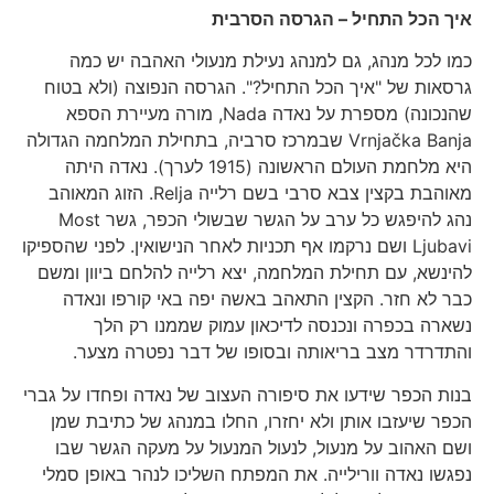
איך הכל התחיל – הגרסה הסרבית
כמו לכל מנהג, גם למנהג נעילת מנעולי האהבה יש כמה
גרסאות של "איך הכל התחיל?". הגרסה הנפוצה (ולא בטוח
שהנכונה) מספרת על נאדה Nada, מורה מעיירת הספא
Vrnjačka Banja שבמרכז סרביה, בתחילת המלחמה הגדולה
היא מלחמת העולם הראשונה (1915 לערך). נאדה היתה
מאוהבת בקצין צבא סרבי בשם רלייה Relja. הזוג המאוהב
נהג להיפגש כל ערב על הגשר שבשולי הכפר, גשר Most
Ljubavi ושם נרקמו אף תכניות לאחר הנישואין. לפני שהספיקו
להינשא, עם תחילת המלחמה, יצא רלייה להלחם ביוון ומשם
כבר לא חזר. הקצין התאהב באשה יפה באי קורפו ונאדה
נשארה בכפרה ונכנסה לדיכאון עמוק שממנו רק הלך
והתדרדר מצב בריאותה ובסופו של דבר נפטרה מצער.
בנות הכפר שידעו את סיפורה העצוב של נאדה ופחדו על גברי
הכפר שיעזבו אותן ולא יחזרו, החלו במנהג של כתיבת שמן
ושם האהוב על מנעול, לנעול המנעול על מעקה הגשר שבו
נפגשו נאדה וורילייה. את המפתח השליכו לנהר באופן סמלי