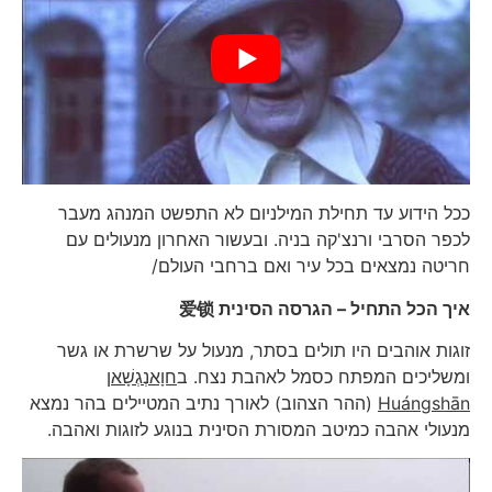
ככל הידוע עד תחילת המילניום לא התפשט המנהג מעבר
לכפר הסרבי ורנצ'קה בניה. ובעשור האחרון מנעולים עם
חריטה נמצאים בכל עיר ואם ברחבי העולם/
איך הכל התחיל – הגרסה הסינית
爱锁
זוגות אוהבים היו תולים בסתר, מנעול על שרשרת או גשר
ומשליכים המפתח כסמל לאהבת נצח. ב
חוָאנְגְשָׁאן
Huángshān
(ההר הצהוב) לאורך נתיב המטיילים בהר נמצא
מנעולי אהבה כמיטב המסורת הסינית בנוגע לזוגות ואהבה.