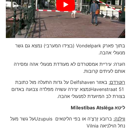
בתוך פארק Vondelpark (בצידו המערבי) נמצא גם גשר
מנעולי אהבה.
הערה: עיריית אמסטרדם לא מעודדת מנעולי אהה ומסירה
אותם לעיתים קרובות.
רוטרדם:
באזור Delfshaven על גדות התעלה מול כתובת
Havenstraat 51נמצא יצירה עשויה מפלדה צבועה באדום
בצורת לב המיועדת למנעולי אהבה.
ליטא
Mīlestības Atslēga
ווילנה:
ברובע זָרֶצֶ'ה או בפי הליטאים Uzupuisעל גשר מעל
נחל הוילניאה Vilnia