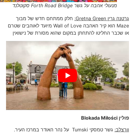
מנעולי אהבה על גשר Forth Road Bridge סקוטלנד
גרטנה גרין
Gretna Green
:
חלק ממתחם חדש של מבוך
Maze הוא קיר האהבה Wall of Love מיועד לאוהבים שטרם
או שכבר החליטו להתחתן במקום שהוא מסורת של נישואין
פולין
Blokada Miłości
וורצלב:
גשר טמסקי Tumski על נהר האודר במרכז העיר.