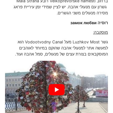
ברחוב Velkopřevorské náměsti רובע Malá Strana
גשרון עם מנעולי אהבה. יש לציין שמידי זמן עיריית פראג
מסירה מנעולים משני הגשרים.
רוסיה
замок любви
מוסקבה:
גשר Luzhkov Most מעל Vodootvodny Canal הוא
למעשה אתר למנעולי אהבה שהוקם במיוחד לאוהבים
המוסקבאים בצורת עצים של מנעולים, סמל אהבה ועוד.