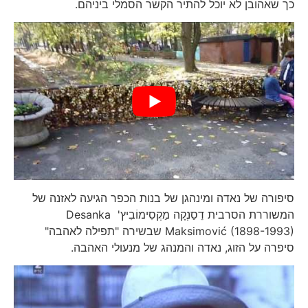
כך שאהובן לא יוכל להתיר הקשר הסמלי ביניהם.
סיפורה של נאדה ומינהגן של בנות הכפר הגיעה לאזנה של
המשוררת הסרבית דֵסַנְקָה מַקְסִימוֹבִיץ' Desanka
Maksimović (1898-1993) שבשירה "תפילה לאהבה"
סיפרה על הזוג, נאדה והמנהג של מנעולי האהבה.