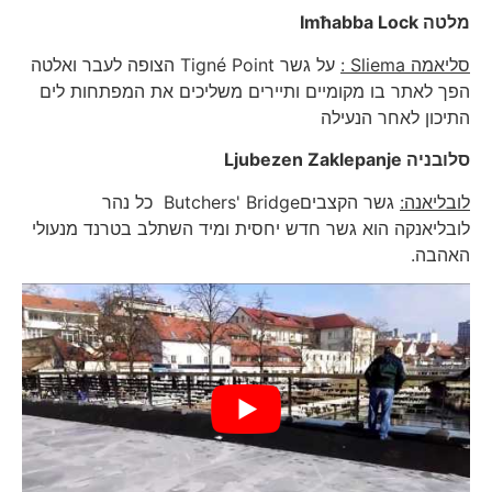
מלטה
Imħabba Lock
סליאמה
Sliema
:
על גשר Tigné Point הצופה לעבר ואלטה
הפך לאתר בו מקומיים ותיירים משליכים את המפתחות לים
התיכון לאחר הנעילה
סלובניה
Ljubezen Zaklepanje
לובליאנה:
גשר הקצביםButchers' Bridge כל נהר
לובליאנקה הוא גשר חדש יחסית ומיד השתלב בטרנד מנעולי
האהבה.