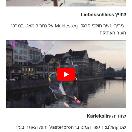
שוויץ
Liebesschloss
ציריך:
גשר הולכי הרגל Mühlesteg על נהר לימאט במרכז
העיר העתיקה
שוודיה
Kärlekslås
שטוקהולם:
הגשר המערבי Västerbron הוא האתר בעיר