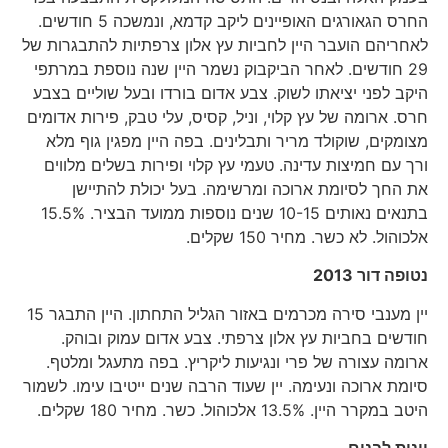
החרס הגאורגים האופיינים ליקב קדמא, ונמשכה 5 חודשים.
לאחריהם הועבר היין לחביות עץ אלון צרפתיות להתבגרות של
29 חודשים. לאחר הביקבוק נשמר היין שנה נוספת במרתפי
היקב לפני יציאתו לשוק. צבע אדום בורדו ובעל שוליים בצבע
חרס. ארומה של עץ קלוי, וניל, קסיס, עלי טבק, פירות אדומים
מצומקים, שוקולד מריר ותבלינים. בפה היין מפגין גוף מלא
ורך עם חמיצות עדינה. טעמי עץ קלוי ופירות בשלים מלווים
את החך לסיומת ארוכה ומרשימה. בעל יכולת להתיישן
בתנאים נאותים 10-15 שנים נוספות ממועד הבציר. 15.5%
אלכוהול. לא כשר. מחיר 150 שקלים.
נטופה דור 2013
יין מענבי סירה מכרמים באזור הגליל התחתון. היין התבגר 15
חודשים בחביות עץ אלון צרפתי. צבע אדום עמוק ובוהק.
ארומה עצורה של פרי ונגיעות ליקריץ. בפה מתעגל ומלטף.
סיומת ארוכה ונעימה. יין שעוד הרבה שנים ייטיבו עימו. לשמור
היטב במקרר היין. 13.5% אלכוהול. כשר. מחיר 180 שקלים.