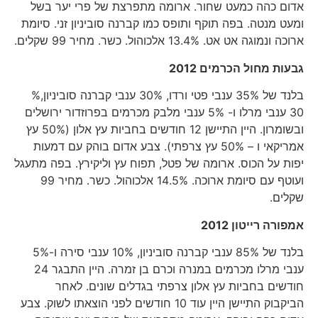
אדום כהה כמעט שחור. ארומה מתפרצת של פרי יער בשל
ומעט מנטה. בפה תוקף ותופס כמו קברנה סוביניון זני. סיומת
ארוכה ונמוגה אט אט. 13.4% אלכוהול. כשר. מחיר 99 שקלים.
גבעות מחול הכרמים 2012
בלנד של 35% ענבי פטי ורדו, 30% ענבי קברנה סוביניון,%
30 ענבי מרלו ו- 5% ענבי מלבק מכרמים בפרוזדור ירושלים
ובשומרון. היין התיישן 12 חודשים בחביות עץ אלון (50% עץ
אמריקאי ו – 50% עץ צרפתי). צבע אדום בוהק עם דמעות
יפות על הכוס. ארומה של פטל, תפוח עץ וליקירץ. בפה מתעגל
ועוטף עם סיומת ארוכה. 14.5% אלכוהול. כשר. מחיר 99
שקלים.
אמפורה רייטון 2012
בלנד של 85% ענבי קברנה סוביניון, 10% ענבי סירה ו-5%
ענבי מרלו מכרמים במנרה וכרם בן זמרה. היין התבגר 24
חודשים בחביות עץ אלון צרפתי בגדלים שונים. לאחר
הביקבוק התיישן היין עוד 10 חודשים לפני הוצאתו לשוק. צבע