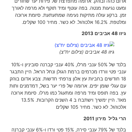
אדום כהה ובוהק. ארומה מתפרצת של פירות יער שחורים
ומעט נגיעות מנטה. בפה עוטף ומיד תוקף ולא מרפה לאורך
זמן. ברקע עולה מתיקות נעימה שמתעתעת. סיומת ארוכה
ומלטפת. 16.2% אלכוהול. לא כשר. מחיר 100 שקלים.
גיזו 48 אביבים 2013
גיזו 48 אביבים (צילום יח"צ)
בלנד של 50% ענבי מרלו, 40% ענבי קברנה סוביניון ו-10%
ענבי פטי וורדו מכרמים ברמת הגולן ונחל הראל. היין התבגר
18 חודשים בחביות עץ אלון צרפתי חדשות. צבע אדום בוהק
עם עגלי שומן יפים. ארומה של פרי יער בשל, דמדמנים ותות
עץ. בפה תופס ומיד מרפה ומתעגל כמו מרלו. סיומת ארוכה
מאד. היין ימשיך וישתבח ב 4 השנים הקרובות. 13.5%
אלכוהול. לא כשר. מחיר 105 שקלים
הרי גליל מירון 2011
בלנד של 79% ענבי סירה, 15% פטי ורדו ו-6% ענבי קברנה