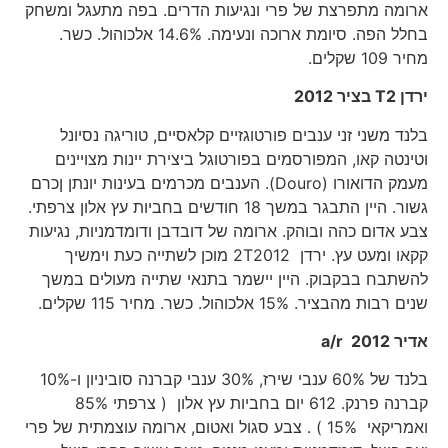
ארומה מתפרצת של פרי ונגיעות הדרים. בפה מתעגל ומשחק
בחלל הפה. סיומת ארוכה ונעימה. 14.6% אלכוהול. כשר.
מחיר 109 שקלים.
ירדן T2 בציר
2012
בלנד משני זני ענבים פורטוגזיים קלאסיים, טוריגה נסיונל
וטינטה קאו, המפורסמים בפורטוגל ביצירת יינות מצויינים
מעמק הדואורו (Douro). הענבים מכרמים בעינות יונתן ןכרם
גשור. היין התבגר במשך 18 חודשים בחביות עץ אלון צרפתי.
צבע אדום כהה ובוהק. ארומה של דובדבן ודומדמניות, נגיעות
קקאו ומעט עץ. ירדן 2T2012 מוכן לשתייה כעת וימשיך
להשתבח בבקבוק. היין יישמר בתנאי שתייה מעולים במשך
שנים רבות מהבציר. 15% אלכוהול. כשר. מחיר 115 שקלים.
אדיר
2012
a/r
בלנד של 60% ענבי שירז, 30% ענבי קברנה סוביניון ו-10%
קברנה פרנק. 612 יום בחביות עץ אלון ( צרפתי 85%
ואמריקאי 15% ) . צבע סגול ואטום, ארומה עוצמתית של פרי