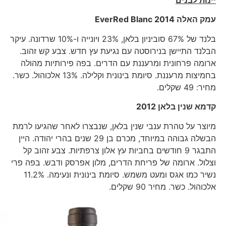
יינות לבנים
עמק האלה
2014
EverRed Blanc
בלנד של 67% סוביניון בלאן, 23% ויונייה ו-10% שרדונה. עיקר
הבלנד התיישן בנירוסטה עם נגיעת עץ חדש. צבע קש זהוב.
ארומה פרחונית ומרעננת עם הדרים. בפה פירותיות מהולה
בחמיצות מרעננת. סיומת בינונית וקלילה. 13% אלכוהול. כשר.
מחיר: 49 שקלים.
קדמא שנין בלאן 2012
מיוצר על טהרת ענבי שנין בלאן, שנבצרו לאחר שהגיעו לרמת
הבשלה גבוהה במיוחד, מכרם בן 29 שנים בהרי יהודה. היין
התבגר 9 חודשים בחביות עץ אלון צרפתיות. צבע זהוב קל
וצלול. ארומה של פריחת הדרים, מלון אפרסק ודבש. בפה פרי
נשיר כמו אגס ומעט משמש. סיומת בינונית ונעימה. 11.2%
אלכוהול. כשר. מחיר 90 שקלים.