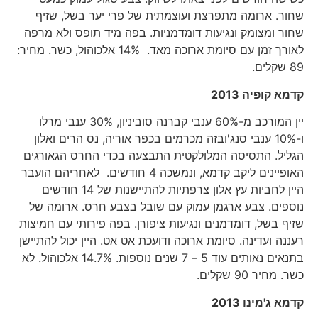
שחור. ארומה מתפרצת ועוצמתית של פרי יער בשל, שזיף
שחור ומצומק ונגיעות דומדמניות. בפה מיד תופס ולא מרפה
לאורך זמן עם סיומת ארוכה מאד. 14% אלכוהול, כשר. מחיר:
89 שקלים.
קדמא קופיה 2013
יין המורכב מ-60% ענבי קברנה סוביניון, 30% ענבי מרלו
ו-10% ענבי סנג'ובזה מכרמים בכפר אוריה, נס הרים ואלון
הגליל. התסיסה המלולקטית התבצעה בכדי החרס הגאורגים
האופיינים ליקב קדמא, ונמשכה 4 חודשים. לאחריהם הועבר
היין לחביות עץ אלון צרפתיות להתיישנות של 14 חודשים
נוספים. צבע ארגמן עמוק עם שובל בצבע חרס. ארומה של
שזיף בשל, דומדמנים ונגיעות ציפורן. בפה פירותי עם חמיצות
רעננה ועדינה. סיומת ארוכה ודועכת אט אט. היין יכול להתיישן
בתנאים נאותים עוד 5 – 7 שנים נוספות. 14.7% אלכוהול. לא
כשר. מחיר 90 שקלים.
קדמא ג'מינו 2013