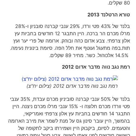
80 שקלים.
טורא הרטלנד 2013
בלנד של 43% פטי ורדו, 29% ענבי קברנה סובניון ו-28%
מרלו מכרם הר ברכה. היין התבגר 12 חודשים בחביות עץ
אלון צרפתי. צבע אדום כהה ובוהק. ארומה של פרי יער ועץ
תות.בפה מתעגל ועוטף את חלל הפה. סיומת בינונית נעימה.
14.5% אלכוהול. כשר. מחיר 89 שקלים.
רמת נגב נווה
מדבר
אדום
2012
רמת נגב נווה מדבר אדום 2012 (צילום יח"צ)
בלנד של 50% ענבי קברנה סוביניון מכרם עבדת, 35% ענבי
פטי וורדו מכרם חלוצה ו- 15% ענבי מרלו מכרם ניצנה. היין
התבגר 14 חודשים בחביות עץ אלון צרפתי ואמריקאי,
בהמשך, היין עובר סינון גס על מנת לשמר את מירב הארומה
והטעמים. לסיום, ביקבוק היין ושמירתו ביקב לתקופה של
כשישה חודשים לפני צאתו לשיווק. צבע סגול עמוק כמעט