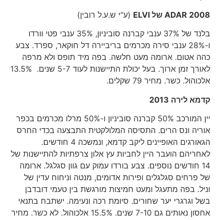
2008 של
ADAR
ELVI
(ע"י ש.ע.ל רובין)
בלנד של 37% ענבי קברנה סוביניון, 35% ענבי פטי וורדו
ו-28% ענבי סירה מכרמים בריביירה דל חוקאר, ספרד. צבע
כהה אטום. ארומה מעט חלשה. בפה מיד תופס ולא מרפה
לאורך זמן ארוך. בעל יכולת התיישנות לעוד 5-7 שנים. 13.5%
אלכוהול. כשר. מחיר 79 שקלים.
קדמא לירה 2013
יין המורכב 50% קברנה סוביניון ו-50% מרלו מכרמים בכפר
אוריה ונס הרים. התסיסה המלולקטית התבצעה בכדי החרס
הגאורגים האופיינים ליקב קדמא, ונמשכה 4 חודשים.
לאחריהם הועבר היין לחביות עץ אלון צרפתיות להתיישנות של
14 חודשים נוספים. צבע בורדו עמוק עם גוון סגלגל. ארומה
של פרחים סגלגלים ופירות אדומים, מנטה וניחוח עדין של
וניל. בפה מתעגל ומעט חמיצות מורגשת בין טעמי דובדבן
בשל וגרגרי יער שחורים. סיומת רכה ונעימה. ישתבח בתנאי
אחסון נאותים גם 7-10 שנים. 15.5% אלכוהול. לא כשר. מחיר