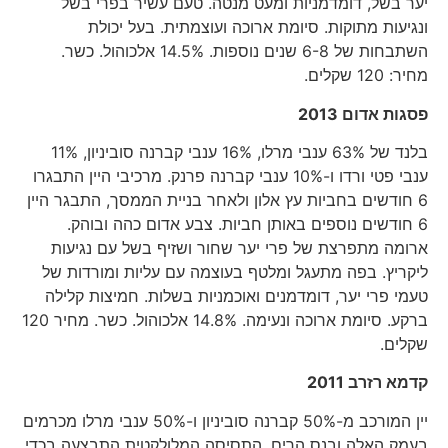
יער בשל, דומדמניות ומעט מנטה. טעם עשיר בפרי בשל
ונגיעות מתוקות. סיומת ארוכה ועוצמתית. בעל יכולת
השתבחות של 6-8 שנים נוספות. 14.5% אלכוהול. כשר.
מחיר: 120 שקלים.
פסגות אדום 2013
בלנד של 63% ענבי מרלו, 16% ענבי קברנה סוביניון, 11%
ענבי פטי ורדו ו-10% ענבי קברנה פרנק. מרכיבי היין התבגרו
6 חודשים בחביות עץ אלון ולאחר בניית הממסך, התבגר היין
6 חודשים נוספים באותן חביות. צבע אדום כהה ובוהק.
ארומה מתפרצת של פרי יער שחור ושזיף בשל עם נגיעות
ליקריץ. בפה מתעגל ומלטף בעוצמה עם עליות ומורדות של
טעמי פרי יער, דומדמנים ואוכמניות בשלות. חמיצות קלילה
ברקע. סיומת ארוכה ונעימה. 14.8% אלכוהול. כשר. מחיר 120
שקלים.
קדמא רזרב 2011
יין המורכב מ-50% קברנה סוביניון ו-50% ענבי מרלו מכרמים
בעמק האלה ובנס הרים. התסיסה המלולקטית התבצעה בכדי