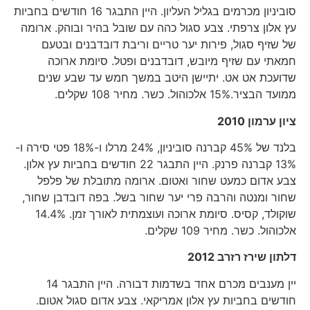
סוביניון מכרמים בגליל העליון. היין התבגר 16 חודשים בחביות
עץ אלון צרפתי. צבע סגול כהה עם שובל בהיר ובוהק. ארומה
של שזיף סגול, פירות יער טריים וריבת דובדבנים ובטעם
חמאתי עם שזיף מיובש, דובדבנים ופטל. סיומת ארוכה
שדועכת אט אט. יתיישן היטב במשך חמש עד שבע שנים
ממועד הבציר.15% אלכוהול. כשר. מחיר 108 שקלים.
ציון ערמון 2010
בלנד של 45% קברנה סוביניון, 24% מרלו ו-18% פטי סירה ו-
13% קברנה פרנק. היין התבגר 22 חודשים בחביות עץ אלון.
צבע אדום כמעט שחור ואטום. ארומה מתובלת של פלפל
שחור ומנטה והרבה פרי יער שחור בשל. בפה דובדבן שחור,
שוקולד, קסיס. סיומת ארוכה ועוצמתית לאורך זמן. 14.4%
אלכוהול. כשר. מחיר 109 שקלים.
דלתון שירז רזרב 2012
יין מענבים מכרם אחד בשדמות דבורה. היין התבגר 14
חודשים בחביות עץ אלון אמריקאי. צבע אדום סגול אטום.