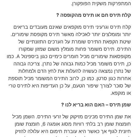
המתפרקות משקית הפופקורן.
קלח תירס חם או תירס מהקופסה ?
קלח תירס וגרעיני תירס מוקפאים שאינם מעובדים בריאים
יותר ומומלצים יותר לאכילה מאשר תירס מקופסת שימורים.
שיטת הקפאת התירס שומרת על הערכים התזונתיים של
התירס. תירס משומר פחות מומלץ משום שמזון שמקורו
מקופסאות שימורים מכיל חומרים כימיים כגון ביספינול A. כמו
כן, תירס משומר מכיל כמות גבוהה של נתרן. צריכה גבוהה
של נתרן נמצאה כעשויה להעלות את לחץ הדם ולמחלות
אחרות כגון סרטן. כמו כן, לרוב התירס המשומר מכיל תוספת
של סוכר לצורך שיפור הטעם, על כן העדיפות היא לתירס טרי
או מוקפא.
שמן תירס – האם הוא בריא לנו ?
את שמן התירס מכינים מזיקוק של זרעי התירס. השמן מכיל
חומצות שומן רב בלתי רוויות מסוג אומגה 6, חומצת שומן
חיונית לגוף אך כאשר היא עוברת חימום היא עלולה להזיק