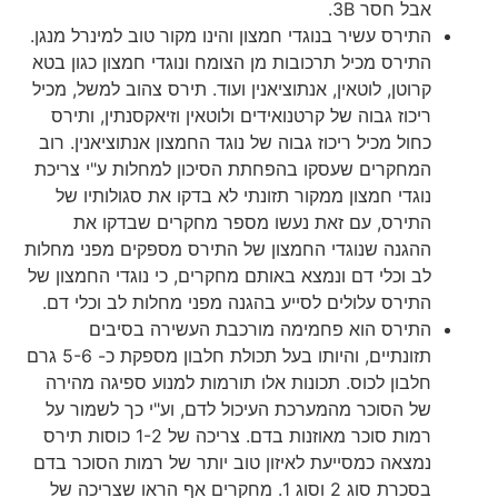
אבל חסר 3B.
התירס עשיר בנוגדי חמצון והינו מקור טוב למינרל מנגן.
התירס מכיל תרכובות מן הצומח ונוגדי חמצון כגון בטא
קרוטן, לוטאין, אנתוציאנין ועוד. תירס צהוב למשל, מכיל
ריכוז גבוה של קרטנואידים ולוטאין וזיאקסנתין, ותירס
כחול מכיל ריכוז גבוה של נוגד החמצון אנתוציאנין. רוב
המחקרים שעסקו בהפחתת הסיכון למחלות ע"י צריכת
נוגדי חמצון ממקור תזונתי לא בדקו את סגולותיו של
התירס, עם זאת נעשו מספר מחקרים שבדקו את
ההגנה שנוגדי החמצון של התירס מספקים מפני מחלות
לב וכלי דם ונמצא באותם מחקרים, כי נוגדי החמצון של
התירס עלולים לסייע בהגנה מפני מחלות לב וכלי דם.
התירס הוא פחמימה מורכבת העשירה בסיבים
תזונתיים, והיותו בעל תכולת חלבון מספקת כ- 5-6 גרם
חלבון לכוס. תכונות אלו תורמות למנוע ספיגה מהירה
של הסוכר מהמערכת העיכול לדם, וע"י כך לשמור על
רמות סוכר מאוזנות בדם. צריכה של 1-2 כוסות תירס
נמצאה כמסייעת לאיזון טוב יותר של רמות הסוכר בדם
בסכרת סוג 2 וסוג 1. מחקרים אף הראו שצריכה של