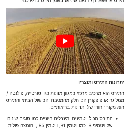
תירס או פופקורן? והאם שימוש בשמן תירס בריא לנו?
יתרונות התירס ותוצריו
התירס הוא מרכיב מרכזי במגוון מזונות כגון טורטייה, פולנטה /
ממליגה או פופקורן הם חלק מהמטבח והבישול הביתי והתירס
הוא מקור ייחודי של יתרונות בריאותיים.
התירס מכיל ויטמינים ומינרלים חיוניים כמו סוגים שונים
של ויטמיני B כמו ויטמין B1, וויטמין B5 , וחומצה פולית