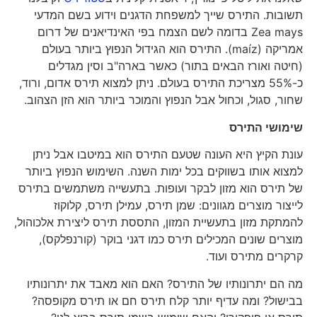
תשובות. התירס שייך למשפחת הדגנים וידוע בשם המדעי
Zea mays בדומה לשם הצמח בפי האינדיאנים של דרום
אמריקה (maíz). התירס הוא הגידול הנפוץ ביותר בעולם
(חיטה ואורז הבאים בתור) כאשר בארה"ב וסין מגדלים
כ-55% מצריכת התירס בעולם. ניתן למצוא תירס אדום, ורוד,
שחור, סגול, וכחול אבל הנפוץ והמוכר ביותר הוא הזן הצהוב.
שימושי התירס
עונת הקיץ היא העונה שטעם התירס הוא במיטבו אבל ניתן
למצוא אותו בשווקים בכל ימות השנה. השימוש הנפוץ ביותר
של תירס הוא מזון לבקר ועופות. בתעשייה משתמשים בתירס
לייצור מוצרים מגוונים: שמן תירס, עמילן תירס, קלוקוז
להמתקת מזון בתעשיית המזון, התססת תירס ליצירת אלכוהול,
מוצרים שונים המכילים תירס כמו דגני בוקר (קורנפלקס),
קרקרים מתירס ועוד.
מה הם יתרונותיו של התירס? האם הוא מאבד את יתרונותיו
בבישול? ומה עדיף יותר קלח תירס חם או תירס מקופסה?