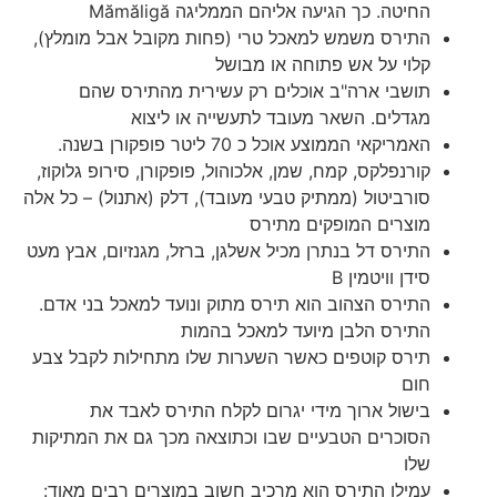
החיטה. כך הגיעה אליהם הממליגה Mămăligă
התירס משמש למאכל טרי (פחות מקובל אבל מומלץ),
קלוי על אש פתוחה או מבושל
תושבי ארה"ב אוכלים רק עשירית מהתירס שהם
מגדלים. השאר מעובד לתעשייה או ליצוא
האמריקאי הממוצע אוכל כ 70 ליטר פופקורן בשנה.
קורנפלקס, קמח, שמן, אלכוהול, פופקורן, סירופ גלוקוז,
סורביטול (ממתיק טבעי מעובד), דלק (אתנול) – כל אלה
מוצרים המופקים מתירס
התירס דל בנתרן מכיל אשלגן, ברזל, מגנזיום, אבץ מעט
סידן וויטמין B
התירס הצהוב הוא תירס מתוק ונועד למאכל בני אדם.
התירס הלבן מיועד למאכל בהמות
תירס קוטפים כאשר השערות שלו מתחילות לקבל צבע
חום
בישול ארוך מידי יגרום לקלח התירס לאבד את
הסוכרים הטבעיים שבו וכתוצאה מכך גם את המתיקות
שלו
עמילן התירס הוא מרכיב חשוב במוצרים רבים מאוד: