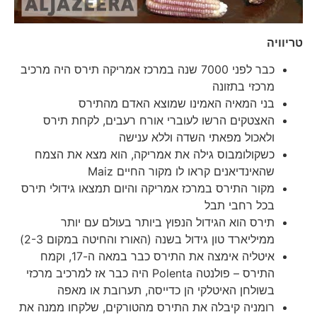
טריוויה
כבר לפני 7000 שנה במרכז אמריקה תירס היה מרכיב
מרכזי בתזונה
בני המאיה האמינו שמוצא האדם מהתירס
האצטקים הרשו לעוברי אורח רעבים, לקחת תירס
ולאכול מפאתי השדה וללא ענישה
כשקולומבוס גילה את אמריקה, הוא מצא את הצמח
שהאינדיאנים קראו לו מקור החיים Maiz
מקור התירס במרכז אמריקה והיום תמצאו גידולי תירס
בכל רחבי תבל
תירס הוא הגידול הנפוץ ביותר בעולם עם יותר
ממיליארד טון גידול בשנה (האורז והחיטה במקום 2-3)
איטליה אימצה את התירס כבר במאה ה-17, וקמח
התירס – פולנטה Polenta היה כבר אז למרכיב מרכזי
בשולחן האיטלקי הן כדייסה, תערובת או מאפה
רומניה קיבלה את התירס מהטורקים, שלקחו ממנה את