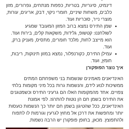
דינמיט, סיגריות, בטריות, כפפות מנתחים, גפרורים, מזון
כלבים, משחות שיניים, חומרי ניקוי, דבק, אריגים, עורות,
מוצרי נייר, סוכריות ועוד.
שמן התירס נמצא ברוב המזון המעובד שמגיע
לשולחננו: קטשופ, גלידות, משקאות קלים, בירות ועוד.
הוא מייצב לחות, מלכד חומרים, מתסיס, מעניק ברק,
ועוד.
עמילן התירס, כקורנפלור, נמצא במזון תינוקות, ריבות,
חומץ, ועוד.
איך נוצר הפופקורן
האינדיאנים מאמינים שנשמות בני משפחתם המתים
ממשיכות לנוע לידם, והנשמות גרות בכל מיני מקומות בלתי
צפויים. אחד מהמקומות האלו הם גרעיני התירס וכשמטגנים
את התירס בשמן חם הן נוטות להתרגז. לפי אמונת
האינדיאנים, ככל שהטיגון בשמן חם יותר כך הנשמות כועסות
יותר ומחפשות את דרכן אל מחוץ לגרעין וגורמות לו לתפוח
ולהתפוצץ. מכאן, בחופן פופקורן יש הרבה נשמות.