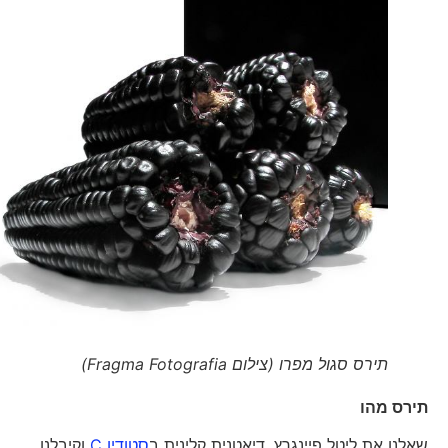
תירס סגול מפרו (צילום Fragma Fotografia)
תירס מהו
שאלנו את ליטל פיינגרץ, דיאטנית קלינית ב
סטודיו C
וקיבלנו