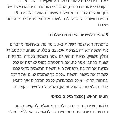
לא חייבים ללכת לאוניברסיטה ולהשקיע חודשים ארוכים
בקורס ללימודי צרפתית, אפשר ללמוד גם בבית או כאשר יש
זמן חופשי בעבודה באמצעות שיעורים אונליין. לפניכם 5
טיפים חשובים שיסייעו לכם לשפר את הצרפתית לפני הטיסה
שלכם.
5 טיפים לשיפור הצרפתית שלכם
צרפתית היא שפה רשמית ב-30 מדינות, באירופה מדברים
את השפה לא רק בצרפת אלא גם בבלגיה, מונקו, לוקסמבורג
וחלק משוויץ. צרפתית היא גם שפה רשמית בקנדה ובמדינות
שונות ברחבי אפריקה. אם החלטתם לטוס לצרפת או לכל
מדינה אחרת בה צרפתית היא השפה הרשמית כדאי לכם
לשדרג את כישורי השפה שלכם כך שתוכלו לנווט את דרכם
בנוחות, להזמין אוכל במסעדות, לקבל הסברים איך להגיע
לרכבת, לאוטובוס או למוזיאון, ואפילו לנהל שיחות קצרות.
הטיפ הראשון אוצר מילים בסיסי
ללמוד מילים בסיסיות כדי להיות מסוגלים לתקשר ברמה
הבסיסית ביותר עם המקומיים. כך לדוגמה כדאי ללמוד מילים