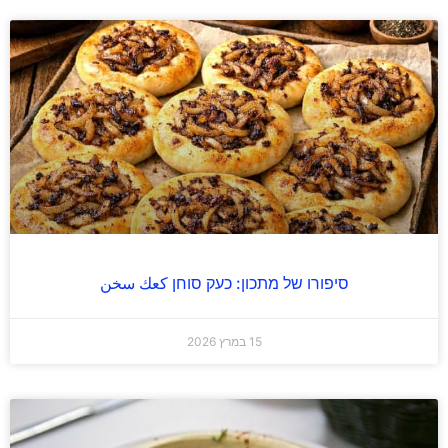
סיפורו של מתכון: כעק סוחן كعك سخن
15 במרץ 2026