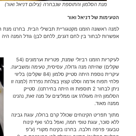
מנת הסלמון והתוספת שנבחרה (צילום דניאל ואור)
הטעימות של דניאל ואור
למנה ראשונה הזמנו מקטגוריית תבשילי הבית. בחרנו מנת ח
אפשרות לבחור בין לחם דגנים, ללחם לבן) גודל המנה היה מספק לשני
לעיקריות הזמנו רביולי שמנת, פטריות וערמונים (54
שקלים) שהיתה מנה גדולה, עסיסית, טעימה ומשביעה.
עיקרית נוספת היתה סטייק סלמון (84 שקלים) בליווי
פלחי תפוח אדמה וסלט קצוץ בצלחת נפרדת (למנה זו
ניתן לבחור 2 תוספות וזו היתה בחירתנו). סטייק
הסלומון היה מעולה! אנו ממליצים על מנה זאת, נהנינו
ממנה מאוד.
מתוך תפריט הקינוחים שכולל קרם ברולה, עוגת גבינה
ללא סוכר, עוגת טופי חמה, ואפל בלגי ואף קינוח
טבעוני פרפה חלבה. בחרנו בקינוח מקורי (ע"פ