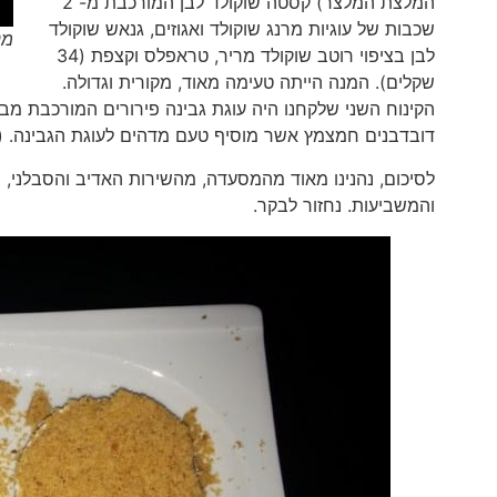
המלצת המלצר) קסטה שוקולד לבן המורכבת מ- 2
שכבות של עוגיות מרנג שוקולד ואגוזים, גנאש שוקולד
מנ
לבן בציפוי רוטב שוקולד מריר, טראפלס וקצפת (34
שקלים). המנה הייתה טעימה מאוד, מקורית וגדולה.
הקינוח השני שלקחנו היה עוגת גבינה פירורים המורכבת מבסי
דובדבנים חמצמץ אשר מוסיף טעם מדהים לעוגת הגבינה. (32 שקלים).
לסיכום, נהנינו מאוד מהמסעדה, מהשירות האדיב והסבלני, 
והמשביעות. נחזור לבקר.