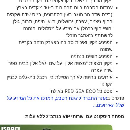
ניקיון מודרך המשלב דוקו אקטיביזם והקרנת סרט
עמדות הסברה ביום הבחירות ב-10 מוקדים בארץ
(בי"ס שדה הר הנגב בעין בסהרונים, בי"ס שדה שקמים
בחוף ניצנים, עפרה, ירושלים, ת"א, חיפה, תבור, גולן
וחופי חוף כרמל) עם מידע על מסלולים והזמנה
להשתתף ב'אתגר הזבל'
הפניניג ניקיון ואיכות סביבה בפארק הזהב בקריית
שמונה
הפניניג חופים בנתניה
ניקיון תצפית "מצפה אלון" על שם יגאל אלון בבית ספר
שדה עפרה
אירועים בחיפה לאורך הטיילת בין רכבל בת-גלים לבניין
הקזינו
פסטיבל RED SEA ECO באילת
פרטים ב
אתר החברה להגנת הטבע, המרכז את כל המידע על
שלל האירועים…
מפתח דיסקונט עם שרותי
VIP
בנתב"ג ללא עלות