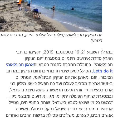
יום הניקיון הבינלאומי (צילום יעל אילמר-גירון, החברה להגנת
הטבע)
במהלך השבוע 16-21 בספטמבר 2019, יתקיימו ברחבי
הארץ סדרת אירועים חינמיים במסגרת "יום הניקיון
הבינלאומי", בהובלת החברה להגנת הטבע וה
ארגון הבינלאומי
Let’s do it,
הפועל למען שינוי תרבותי בתחום הניקיון במרחב
הציבורי, יוזם ומארגן את יום הניקיון הבינלאומי, המתקיים
ב-169 ארצות מסביב לעולם ועד כה הפעיל כ-36 מיליון בני
אדם בפעילויותיו. זוהי הפעם הראשונה שהוא מיוצג בישראל,
ובמסגרת שיתוף הפעולה יתקיימו מגוון אירועים ומבצעי ניקיון.
"כמעט כל מי שיוצא לטבע בישראל, שוהה בחופי הים, מטייל
או צועד במרחב הציבורי בישראל נתקל בפסולת ואשפה.
אנשים רבים, לצערנו, משליכים פסולת ברשות הרבים ואחרים