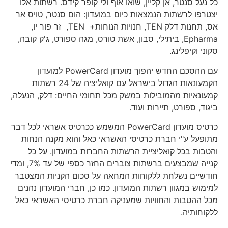
כל נעל סנטר, אן קליין, שואו אוף ולי קופר קידס. רשתות אלו
יצטרפו לרשתות הנמצאות כיום במועדון: הום סנטר, טויס אר
אס, תחנות דלק TEN, חנויות הנוחות+ TEN, זר פור יו,
Epharma, ביתילי, סבון, אשת טורס, מגה ספורט, ג'ק קובה,
סקוני וקיפלינג.
עם ההסכם החדש יהפוך מועדון PowerCard למועדון
הקמעונאות הגדול בישראל עם קואליציה של 24 רשתות
קמעונאיות מהמובילות במשק מכל תחומי החיים: דלק, הנעלה,
ביגוד, ספורט, תיירות ועוד.
כרטיס מועדון PowerCard המשמש ככרטיס אשראי לכל דבר
מתופעל ע"י חברת כרטיסי האשראי כאל והוא מקנה הנחות
והטבות בכל קואליציית הרשתות החברות במועדון. על כל
קנייה שמבצעים ברשתות צוברים החזר כספי של עד 7%, ומדי
חודשיים נשלחת ללקוחות המחאה על סכום הקניות המצטבר
למימוש במגוון רשתות המועדון. כמו כן, חברי המועדון נהנים
מכל ההטבות והחוויות שמעניקה חברת כרטיסי האשראי כאל
ללקוחותיה.