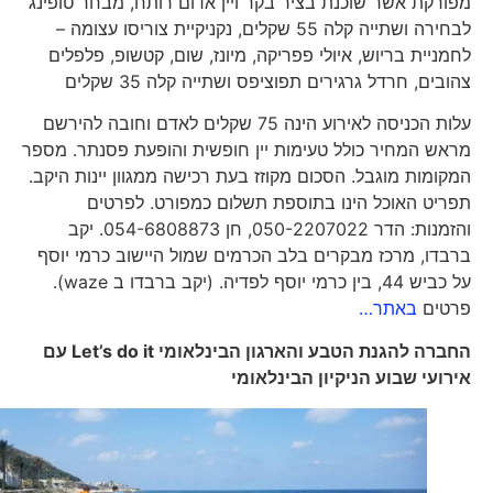
מפורקת אשר שוכנת בציר בקר ויין אדום רותח, מבחר טופינג
לבחירה ושתייה קלה 55 שקלים, נקניקיית צוריסו עצומה –
לחמניית בריוש, איולי פפריקה, מיונז, שום, קטשופ, פלפלים
צהובים, חרדל גרגירים תפוציפס ושתייה קלה 35 שקלים
עלות הכניסה לאירוע הינה 75 שקלים לאדם וחובה להירשם
מראש המחיר כולל טעימות יין חופשית והופעת פסנתר. מספר
המקומות מוגבל. הסכום מקוזז בעת רכישה ממגוון יינות היקב.
תפריט האוכל הינו בתוספת תשלום כמפורט. לפרטים
והזמנות: הדר 050-2207022, חן 054-6808873. יקב
ברבדו, מרכז מבקרים בלב הכרמים שמול היישוב כרמי יוסף
על כביש 44, בין כרמי יוסף לפדיה. (יקב ברבדו ב waze).
פרטים
באתר…
החברה להגנת הטבע והארגון הבינלאומי
Let’s do it
עם
אירועי שבוע הניקיון הבינלאומי