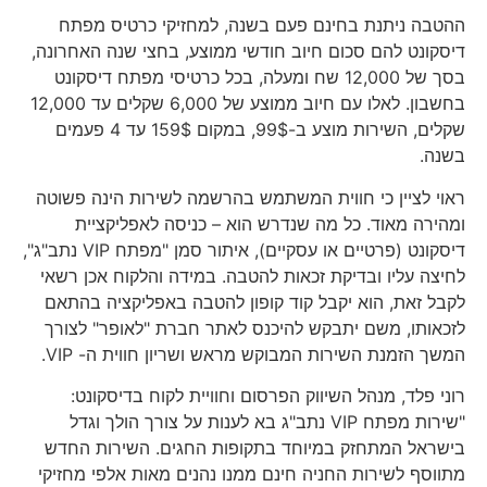
ההטבה ניתנת בחינם פעם בשנה, למחזיקי כרטיס מפתח
דיסקונט להם סכום חיוב חודשי ממוצע, בחצי שנה האחרונה,
בסך של 12,000 שח ומעלה, בכל כרטיסי מפתח דיסקונט
בחשבון. לאלו עם חיוב ממוצע של 6,000 שקלים עד 12,000
שקלים, השירות מוצע ב-99$, במקום 159$ עד 4 פעמים
בשנה.
ראוי לציין כי חווית המשתמש בהרשמה לשירות הינה פשוטה
ומהירה מאוד. כל מה שנדרש הוא – כניסה לאפליקציית
דיסקונט (פרטיים או עסקיים), איתור סמן "מפתח VIP נתב"ג",
לחיצה עליו ובדיקת זכאות להטבה. במידה והלקוח אכן רשאי
לקבל זאת, הוא יקבל קוד קופון להטבה באפליקציה בהתאם
לזכאותו, משם יתבקש להיכנס לאתר חברת "לאופר" לצורך
המשך הזמנת השירות המבוקש מראש ושריון חווית ה- VIP.
רוני פלד, מנהל השיווק הפרסום וחוויית לקוח בדיסקונט:
"שירות מפתח VIP נתב"ג בא לענות על צורך הולך וגדל
בישראל המתחזק במיוחד בתקופות החגים. השירות החדש
מתווסף לשירות החניה חינם ממנו נהנים מאות אלפי מחזיקי