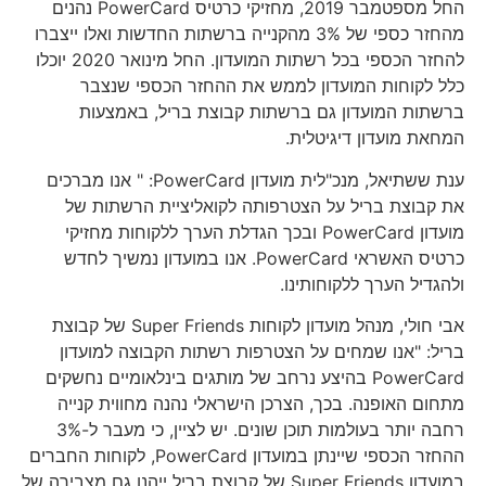
החל מספטמבר 2019, מחזיקי כרטיס PowerCard נהנים
מהחזר כספי של 3% מהקנייה ברשתות החדשות ואלו ייצברו
להחזר הכספי בכל רשתות המועדון. החל מינואר 2020 יוכלו
כלל לקוחות המועדון לממש את ההחזר הכספי שנצבר
ברשתות המועדון גם ברשתות קבוצת בריל, באמצעות
המחאת מועדון דיגיטלית.
ענת ששתיאל, מנכ"לית מועדון PowerCard: " אנו מברכים
את קבוצת בריל על הצטרפותה לקואליציית הרשתות של
מועדון PowerCard ובכך הגדלת הערך ללקוחות מחזיקי
כרטיס האשראי PowerCard. אנו במועדון נמשיך לחדש
ולהגדיל הערך ללקוחותינו.
אבי חולי, מנהל מועדון לקוחות Super Friends של קבוצת
בריל: "אנו שמחים על הצטרפות רשתות הקבוצה למועדון
PowerCard בהיצע נרחב של מותגים בינלאומיים נחשקים
מתחום האופנה. בכך, הצרכן הישראלי נהנה מחווית קנייה
רחבה יותר בעולמות תוכן שונים. יש לציין, כי מעבר ל-3%
ההחזר הכספי שיינתן במועדון PowerCard, לקוחות החברים
במועדון Super Friends של קבוצת בריל ייהנו גם מצבירה של