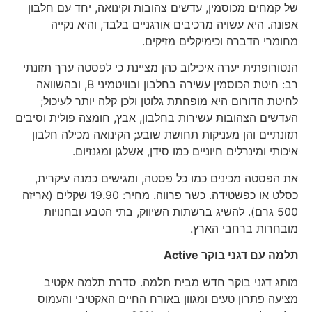
של קמחים מכוסמין, עדשים צהובות וקינואה, יחד עם חלבון
אפונה. היא עשויה מרכיבים אורגניים בלבד, והיא נקייה
מחומרי הדברה וכימיקלים מזיקים.
הנטורופתית יערה איכילוב כהן מציינת כי לפסטה ערך תזונתי
רב: חיטת הכוסמין עשירה בחלבון ובוויטמיני B, ובהשוואה
לחיטת הדורום היא מופחתת גלוטן ולכן קלה יותר לעיכול;
העדשים הצהובות עשירות בחלבון, אבץ, חומצה פולית וסיבים
תזונתיים והן מעניקות תחושת שובע; הקינואה מכילה חלבון
איכותי ומינרלים חיוניים כמו סידן, אשלגן ומגנזיום.
את הפסטה מכינים כמו כל פסטה, ומגישים כמנה עיקרית,
כסלט או כפשטידה. כשר פרווה. מחיר: 19.90 שקלים (אריזה
500 גרם). להשיג ברשתות השיווק, בתי הטבע ובחנויות
מובחרות ברחבי הארץ.
תלמה עם דגני בוקר
Active
מותג דגני בוקר חדש מבית תלמה. סדרת תלמה אקטיב
מציעה פתרון טעים ומגוון באורח החיים האקטיבי והעמוס