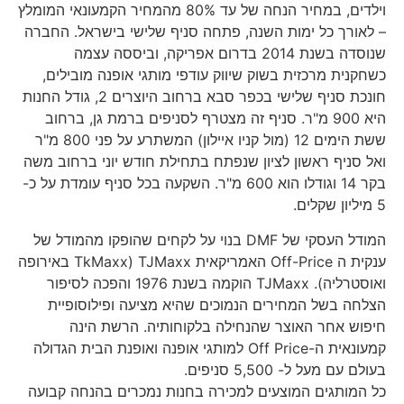
וילדים, במחיר הנחה של עד 80% מהמחיר הקמעונאי המומלץ
– לאורך כל ימות השנה, פתחה סניף שלישי בישראל. החברה
שנוסדה בשנת 2014 בדרום אפריקה, וביססה עצמה
כשחקנית מרכזית בשוק שיווק עודפי מותגי אופנה מובילים,
חונכת סניף שלישי בכפר סבא ברחוב היוצרים 2, גודל החנות
היא 900 מ"ר. סניף זה מצטרף לסניפים ברמת גן, ברחוב
ששת הימים 12 (מול קניו איילון) המשתרע על פני 800 מ"ר
ואל סניף ראשון לציון שנפתח בתחילת חודש יוני ברחוב משה
בקר 14 וגודלו הוא 600 מ"ר. השקעה בכל סניף עומדת על כ-
5 מיליון שקלים.
המודל העסקי של DMF בנוי על לקחים שהופקו מהמודל של
ענקית ה Off-Price האמריקאית TJMaxx (TkMaxx באירופה
ואוסטרליה). TJMaxx הוקמה בשנת 1976 והפכה לסיפור
הצלחה בשל המחירים הנמוכים שהיא מציעה ופילוסופיית
חיפוש אחר האוצר שהנחילה בלקוחותיה. הרשת הינה
קמעונאית ה-Off Price למותגי אופנה ואופנת הבית הגדולה
בעולם עם מעל ל- 5,500 סניפים.
כל המותגים המוצעים למכירה בחנות נמכרים בהנחה קבועה