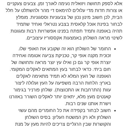
אלא לספק תחושה ויזואלית נעימה לאורך זמן. צבעים צעקניים
או צורות חדות מדי עלולים להימאס די מהר ולהשתלט על חלל
הבית, לכן חשוב מינון נכון של צבעוניות וססגוניות. מומלץ
לבחור בפינת אוכל קלאסית בצבע נטראלי ואחיד שתמיד
תהיה באופנה ותמיד תפתח בפנינו אפשרויות רבות ומגוונות
לשינוי מראה השולחן באמצעות אקססוריז עיצוביים.
החומר של השולחן הוא זה שקובע את האופי שלו.
זכוכית מקנה אופי קר, טכניקת צביעה אטומה ואחידה
יוצרת אופי קר גם כן ואילו עץ יוצר מראה ותחושה של
חום ביתי. כדאי לבחור בעץ המתאים לאקלים המקומי.
האופנה של העץ המלא לא תמיד מתאימה לאקלים
בארץ: הלחות הרבה משפיעה על העץ ועלולה ליצור
עוות (התרחבות או התכווצות). שולחן פורניר בגימור
קאנטים מעץ מלא, יתאים יותר לאקלים השורר באזורנו
וישרת אותנו שנים רבות.
חשוב לבחור בקפידה את כל החומרים מהם עשוי
השולחן ולא רק המשטח העליון: בסיס השולחן
והקושרות שבין הרגליים צריכים להיות מעץ על מנת