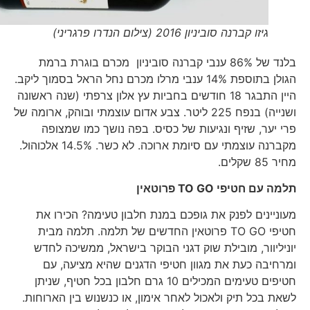
גיזו קברנה סוביניון 2016 (צילום הנדרו פרגריני)
בלנד של 86% ענבי קברנה סוביניון מכרם בוגרת ברמת
הגולן בתוספת 14% ענבי מרלו מכרם נחל הראל בסמוך ליקב.
היין התבגר 18 חודשים בחביות עץ אלון צרפתי (שנה ראשונה
ושנייה) בנפח 225 ליטר. צבע אדום עוצמתי ובוהק, ארומה של
פרי יער, שזיף ונגיעות של כסיס. בפה נושך כמו שמצופה
מקברנה עוצמתי עם סיומת ארוכה. לא כשר. 14.5% אלכוהול.
מחיר 85 שקלים.
תלמה עם חטיפי
TO GO
פרוטאין
מעוניינים לפנק את גופכם במנת חלבון טעימה? הכירו את
חטיפי TO GO פרוטאין החדשים של תלמה. תלמה מבית
יוניליוור, מובילת שוק דגני הבוקר בישראל, ממשיכה לחדש
ומרחיבה כעת את מגוון חטיפי הדגנים שהיא מציעה, עם
חטיפים טעימים המכילים 10 גרם חלבון בכל חטיף, שניתן
לשאת בכל תיק ולאכול לאחר אימון, או כנשנוש בין הארוחות.