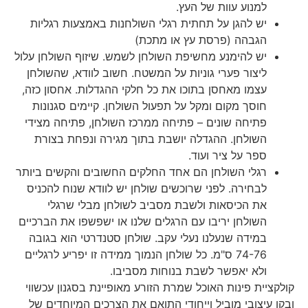
למנוע עוות של העץ.
יש להגן על תחתית רגלי השולחנות באמצעות רגליות
הגבהה (פרסת עץ או מתכת)
יש להימנע מחשיפת השולחן לשמש. שיזוף השולחן עלול
ליצור פערי גוניות על המשטח. חשוב לוודא, שהשולחן
עצמו מאחסן בתוכו את כל חלקי ההגדלות. אחסון כזה,
חוסך מקום ומקל על תפעול השולחן. קיימים סגנונות
פתיחה שונים – פתיחה ממרכז השולחן, פתיחה מצידי
השולחן. ההגדלה יושבת בתוך מגירה ונפחת בצורת
ספר על ציר ועוד.
רגלי השולחן הם אחד החלקים החשובים והקשים ביותר
לבחירה. לפני שרוכשים שולחן יש לוודא שנוח להכניס
את הכיסאות ולשבת מסביב לשולחן מבלי שרגלי
השולחן יריבו עם הרגלים שלנו או ישפשפו את הברכיים
במידה שנעלנו נעלי עקב. שולחן סטנדרטי הוא בגובה
74-76 ס"מ. כל שולחן הנמוך ממידה זו יפריע לרגליים
ולא יאפשר לשבת בנוחות מסביבו.
קולקציית פינות האוכל שמרת הזורע מאופיינת בסגנון עכשווי
ובקו עיצובי מוביל וייחודי התואם את הצרכים המיוחדים של