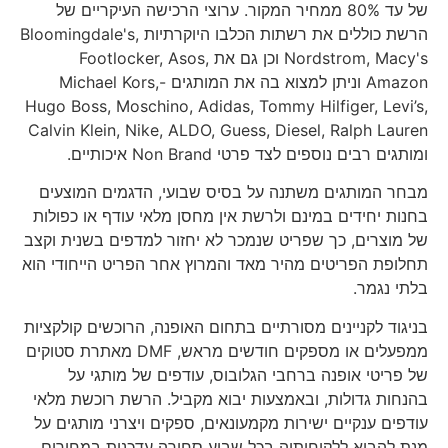
של עד 80% ממחיר המקור. ערוצי הרכישה העיקריים של
הרשת כוללים את רשתות הכלבו היוקרתיות Bloomingdale's,
Nordstrom, Macy's וכן גם את Footlocker, Asos,
Amazon וניתן למצוא בה את המותגים -Michael Kors,
Hugo Boss, Moschino, Adidas, Tommy Hilfiger, Levi’s,
Calvin Klein, Nike, ALDO, Guess, Diesel, Ralph Lauren
ומותגים רבים נוספים לצד פרטי Non Brand איכותיים.
מבחר המותגים משתנה על בסיס שבועי, הדגמים המוצעים
בחנות יחידים במינם ולרשת אין מחסן מלאי עודף או כפולות
של מוצרים, כך שפריט שנמכר לא יחזור למדפים בשנית וקצב
תחלופת הפריטים מהיר מאד והמרוץ אחר הפריט הייחודי הוא
בלתי נגמר.
בניגוד לקניינים מסורתיים בתחום האופנה, הרוכשים קולקציות
ממפעלים או מספקים חודשים מראש, DMF מאתרת סטוקים
של פריטי אופנה ברחבי הגלובוס, עודפים של מותגי על
בהנחות גדולות, ובאמצעות יבוא מקביל. הרשת רוכשת מלאי
עודפים ענקיים ישירות מקמעונאים, ספקים ויצרני מותגים על
מנת להביא ללקוחותיה בכל שבוע סחורה עדכנית במחירים