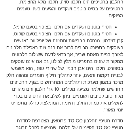
החלבון בחטיפים הינו חלבון סויה, חלבון מלא מהצומח.
החטיפים על בסיס בוטנים ושקדים ומגיעים בשני טעמים
מפנקים:
חטיף בוטנים ושקדים עם חלבון בציפוי בטעם קרמל.
חטיף בוטנים ושקדים עם חלבון הציפוי בטעם קוקוס.
קרן דוידסון, מנהלת הבריאות והתזונה של יוניליוור: "אנשים
העוסקים בספורט מכירים לרוב את הנחיצות באכילת חלבונים
לצורך בניית מאסת שריר, אך כדאי לדעת ששילוב חלבונים
ממקורות שונים בתפריט מומלץ לכולנו, גם אם איננו עוסקים
בספורט. חלבון הינו אבן הבניין של שרירי גופנו, הוא משמש
לבניית רקמות ותאים, עוזר לתהליך חילוף חומרים ומהווה חלק
מרכזי במגוון מערכות ותהליכים המתרחשים בגוף. החטיפים
החדשים שתלמה מציעה מכילים 10 גר' חלבון והם מהווים
מקור טוב לסיבים תזונתיים. ניתן לשלב את החטיפים בכדי
להשלים את כמות החלבון היומית המומלצת כחלק מתפריט
יומי מאוזן".
סדרת חטיפי החלבון TO GO פרוטאין, מצטרפת לסדרת
חטיפי TO GO הקיימים של תלמה, שמציעה לקהל הבוגר