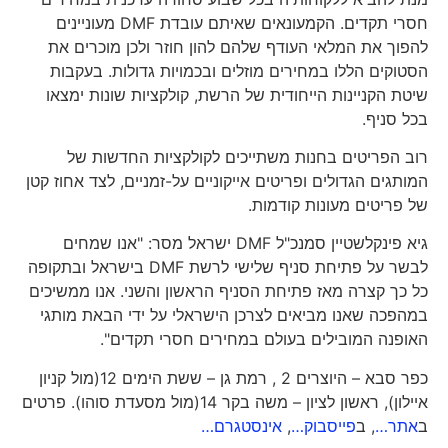
חסרי תקדים. הקמעונאים שאיתם עובדת DMF מעוניינים
להפוך את המלאי העודף שלהם להון חוזר ולכן מוכרים את
הסטוקים הללו במחירים מוזלים ובכמויות גדולות. בעקבות
שיטת הקניינות הייחודית של הרשת, קולקציות שונות ימצאו
בכל סניף.
רוב הפריטים בחנות משתייכים לקולקציות החדשות של
המותגים הגדולים ופריטים אייקוניים על-זמניים, לצד אחוז קטן
של פריטים מעונות קודמות.
גיא פינקלשטיין סמנכ"ל DMF ישראל מסר: "אנו שמחים
לבשר על פתיחת סניף שלישי לרשת DMF בישראל ובתקופה
כל כך קצרה מאז פתיחת הסניף הראשון והשני. אנו ממשיכים
במהפכה שאנו מביאים לצרכן הישראלי על ידי הבאת מותגי
האופנה המובילים בעולם במחירים חסרי תקדים".
כפר סבא – היוצרים 2 , רמת גן – ששת הימים 12(מול קניון
איילון), ראשון לציון – משה בקר 14(מול מסעדת סוהו). פרטים
ב
אתר…
, ב
פייסבוק…
,
אינסטגרם…