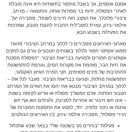
אמנם אוספים, אך בשבל מחסור בתשתיות היא אינה מובלת
לאתרי הפסולת, חיות בר מפזרות אותה, והתוצאה – מרחב
ציבורי מלוכלך. את המצב הזה חייבים לשנות", מסבירה יעל
אילמר-גירון, עוזרת למנכ"לית החברה להגנת הטבע, שמרכזת
את הפעילות בשבוע הבא.
מארגני האירועים מסבירים כי לכלוך במרחב הציבורי מהווה
מפגע אסתטי חמור ולכלוך בשטחים הטבעיים גורם גם לנזקים
אקולוגיים חמורים ולפגיעה בבריאות הציבור. "הפסולת מסכנת
את חיות הבר, מזהמת את מקורות המים, וגורמת להתפשטות
ולהתרבות של מינים מסוימים, תוך הפרת האיזון האקולוגי,
התפשטות מחלות, ופגיעה בבריאות הציבור. מעבר לכל אלו –
לכלוך במרחב הציבורי מבטא את יחסו את האדם אל המרחב
הטבעי הפתוח. אדם המשליך פסולת או אדיש לקיומה בשטח
– אינו חש חיבור או אחריות לסביבה, ולעיתים הוא אף חש
עוינות או ניכור כלפיה. יחד, למנוע את התמונות המוכרות של
הררי פסולת", מסבירה אילמר-גירון. בין האירועים הבולטים:
פעילות "בוחרים נקי בשכונה שלי" בבאר שבע שתכלול