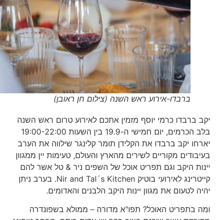
ברבדו-אירוע ראש השנה (צילום חן ראובן)
יקב ברבדו כרמי יוסף מזמין אתכם לאירוע טרום ראש השנה
בלב הכרמים, יום חמישי ה-19.9 בין השעות 19:00-22:00
יארחו יקב ברבדו את הקלידן תומר קלינגר שילווה את הערב
בעיבודים מקוריים לשירים מהארץ והעולם, טעימות יין ממגוון
יינות היקב וגם תפריט אוכל של השפים ניר & טל אשר להם
קייטרינג לאירועי בוטיק Nir and Tal´s Kitchen. בערב ניתן
יהיה לטעום את מגוון יינות היקב הלבנים והאדומים.
ומה בתפריט האוכל? תפו"א מדורה – ממולא בשפונדרה