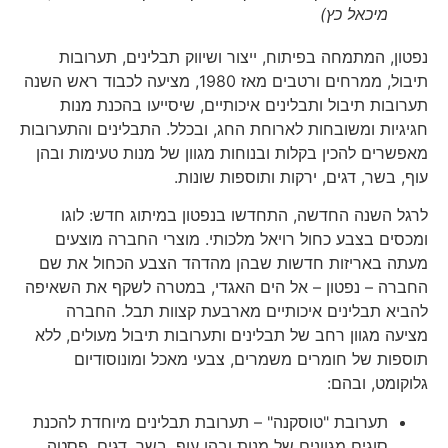
מיכאל כץ)
נפטון, המתמחה בפיתוח, ייצור ושיווק תבלינים, תערובות
תיבול, ממרחים ורטבים מאז 1980, מציעה לכבוד ראש השנה
תערובות תיבול ותבלינים איכותיים, שיסייעו בהכנת מנות
חגיגיות ומשובחות לארוחת החג, ובכלל. התבלינים והתערובות
מאפשרים להכין בקלות ובנוחות מגוון של מנות טעימות ובהן
עוף, בשר, דגים, ירקות ותוספות שונות.
לרגל השנה החדשה, התחדשו בנפטון במיתוג חדש: לוגו
ומכסים בצבע כחול רויאל מלכותי. מוצרי החברה מוצעים
מעתה באריזות חדשות שבהן מהדהד הצבע הכחול את שם
החברה – נפטון – אל הים האגדי, במטרה לשקף את השאיפה
להביא תבלינים איכותיים מארבעת קצוות תבל. החברה
מציעה מגוון רחב של תבלינים ותערובות תיבול מעולים, ללא
תוספות של חומרים משמרים, צבעי מאכל ומונוסודיום
גלוקומט, ובהם:
תערובת "טוסקנה" – תערובת תבלינים מיוחדת להכנת
סוגים מגוונים של מנות ובהן עוף, בשר, דגים, פסטה,