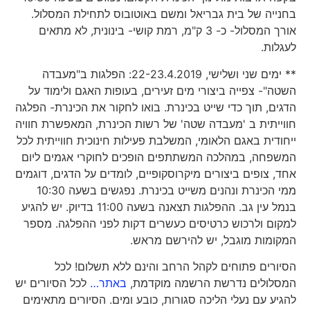
בחנייה של בית גבריאל ומשם באוטובוס לתחילת המסלול.
אורך המסלול- כ- 3 ק"מ, רמת קושי- בינונית, לא מתאים
לעגלות.
** ימים שני ושלישי, 22-23.4.2019: הפלגות ב"מעבדה
השטה"- צפייה ביצורי מים זעירים, בעופות האגם ולימוד על
הדגים, תוך כדי שייט בכינרת. בואו לחקור את הכינרת- הפלגה
חווייתית ב 'מעבדה שטה' של רשות הכינרת, המאפשרת חוויה
ייחודית באגם הלאומי, המשלבת פעילות חינוכית חווייתית לכל
המשפחה, במהלכה המשתתפים הופכים לחוקרי אגמים ליום
אחד, צופים ביצורים מיקרוסקופיים, לומדים על הדגים, דוגמים
ממי הכינרת ונהנים משייט בכינרת. נפגשים בשעה 10:30
בנמל עין גב. ההפלגות תצאנה בשעה 11:00 בדיוק. יש להגיע
למקום ולרכוש כרטיסים כעשרים דקות לפני ההפלגה. מספר
המקומות מוגבל, יש להירשם מראש.
הסיורים פתוחים לקהל הרחב והינם ללא תשלום! לכל
המסלולים נדרשת הרשמה מוקדמת,
באתר…
לכל הסיורים יש
להגיע עם נעלי הליכה סגורות, כובע ומים. הסיורים מתאימים