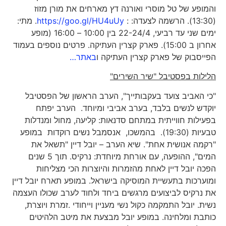
והמופע של טל מוסרי ואורנה דץ מארחים את מורן מזוז
(13:30). הרשמה לצעדה: :
https://goo.gl/HU4uUy
. מתי:
ימים שני עד רביעי, 22-24/4 בין 10:00 – 16:00 (מופע
אחרון ב 15:00). פארק קצרין העתיקה. פרטים נוספים בעמוד
הפייסבוק של פארק קצרין העתיקה ו
באתר…
הלילות בפסטיבל "שיר השירים"
"כי האביב צועד בעקבותייך", הערב הראשון של הפסטיבל
יוקדש לנשים בלבד, בערב אביבי ומיוחד. הערב יפתח
בפעילות חווייתית במתחם סדנאות: קליעה, מחול ומנדלות
טבעיות (19:30). בהמשכו, אנסמבל נשים רוקדות במופע
"רקמה אנושית אחת". שיא הערב – יובל דיין "תשאל את
המים", ההופעה, עם אורחת מיוחדת: נרקיס. תוך 5 שנים
הפכה יובל דיין לאחת מהזמרות והיוצרות הכי מצליחות
ומוערכות בתעשיית המוסיקה בישראל. במופע תארח יובל דיין
את נרקיס לביצועים מרגשים ביחד ולחוד לערב שכולו העצמה
נשית. יובל התמקמה כקול נשי מעניין וייחודי .זמרת ויוצרת,
כותבת ומלחינה. במופע יובל מבצעת את מיטב הלהיטים