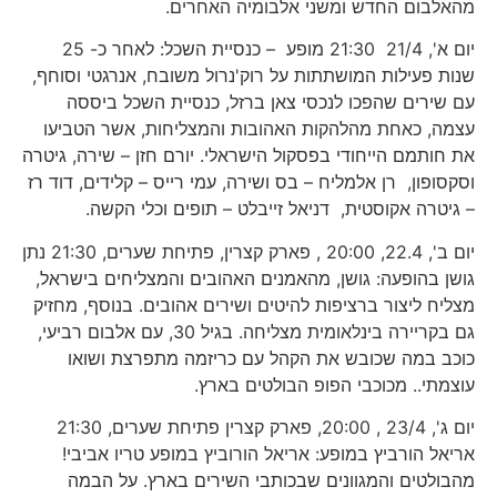
מהאלבום החדש ומשני אלבומיה האחרים.
יום א', 21/4 21:30 מופע – כנסיית השכל: לאחר כ- 25
שנות פעילות המושתתות על רוק'נרול משובח, אנרגטי וסוחף,
עם שירים שהפכו לנכסי צאן ברזל, כנסיית השכל ביססה
עצמה, כאחת מהלהקות האהובות והמצליחות, אשר הטביעו
את חותמם הייחודי בפסקול הישראלי. יורם חזן – שירה, גיטרה
וסקסופון, רן אלמליח – בס ושירה, עמי רייס – קלידים, דוד רז
– גיטרה אקוסטית, דניאל זייבלט – תופים וכלי הקשה.
יום ב', 22.4, 20:00 , פארק קצרין, פתיחת שערים, 21:30 נתן
גושן בהופעה: גושן, מהאמנים האהובים והמצליחים בישראל,
מצליח ליצור ברציפות להיטים ושירים אהובים. בנוסף, מחזיק
גם בקריירה בינלאומית מצליחה. בגיל 30, עם אלבום רביעי,
כוכב במה שכובש את הקהל עם כריזמה מתפרצת ושואו
עוצמתי.. מכוכבי הפופ הבולטים בארץ.
יום ג', 23/4 , 20:00, פארק קצרין פתיחת שערים, 21:30
אריאל הורביץ במופע: אריאל הורוביץ במופע טריו אביבי!
מהבולטים והמגוונים שבכותבי השירים בארץ. על הבמה