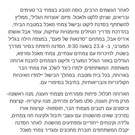
לאחר הגשמים הרבים, כוסה הטבע בצמחי בר טעימים
ובריאים, שניתן ללקט ולאכול. מיזם 'אוצרות הגליל', ממליץ
להשתתף בסדנת ליקוט ובישול צמחי מאכל במטבח הביתי,
בהדרכת מדריך הטיולים ומיומנויות עתיקות, עופר אבל ואשתו
איריס אבל, במתחם "סדנאות של פעם", במצפה הילה בגליל
המערבי, ב- 23.4 בשעה 9:30. הסדנה תיפתח בסיור מודרך
בשטח, להיכרות עם צמחים עונתיים, צמחי מאכל ומרפא,
הגדלים באזור הגליל המערבי וליקוט הצמחים להכנת ארוחה
משותפת. המשתתפים ילמדו כיצד לשלב את צמחי הבר
בארוחה, בכל בית ומטבח. במהלך הבישול יילמדו האיכויות
הקולינריות והבריאותיות, בתיבול בסיפורי עם.
הארוחה תכלול: פיתות וממרחים מצמחי העונה, מנה ראשונה-
מרק מירק העונה, סלט מעלים ופרחים, מנה עיקרית- קציצות
וכיסונים עם רטבים מצמחי הבר, תוספות- קציצות אורז
(מרכיב שאינו מהשטח) עם עשבי תיבול ולקינוח תה צמחים,
גלידה וקינוחים ייחודיים ומפתיעים מהשטח. לאחר הסדנה
יקבלו המשתתפים חוברת מתכונים ומגדיר צמחי מאכל