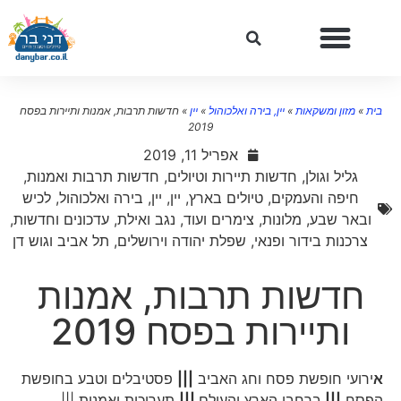
בית
»
מזון ומשקאות
»
יין, בירה ואלכוהול
»
יין
»
חדשות תרבות, אמנות ותיירות בפסח
2019
אפריל 11, 2019
גליל וגולן
,
חדשות תיירות וטיולים
,
חדשות תרבות ואמנות
,
חיפה והעמקים
,
טיולים בארץ
,
יין
,
יין, בירה ואלכוהול
,
לכיש
ובאר שבע
,
מלונות, צימרים ועוד
,
נגב ואילת
,
עדכונים וחדשות
,
צרכנות בידור ופנאי
,
שפלת יהודה וירושלים
,
תל אביב וגוש דן
חדשות תרבות, אמנות
ותיירות בפסח 2019
א
ירועי חופשת פסח וחג האביב
|||
פסטיבלים וטבע בחופשת
הפסח
|||
ברחבי הארץ והעולם
|||
תערוכות ואמנות |||