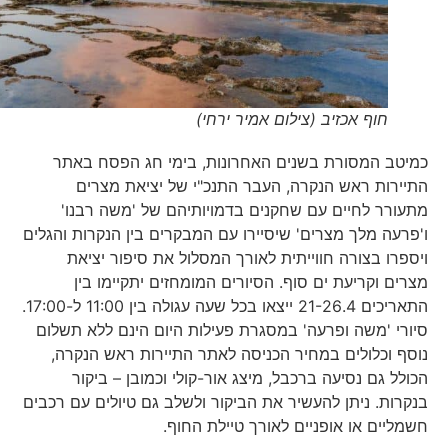
חוף אכזיב (צילום אמיר ירחי)
כמיטב המסורת בשנים האחרונות, בימי חג הפסח באתר
התיירות ראש הנקרה, העבר התנכ"י של יציאת מצרים
מתעורר לחיים עם שחקנים בדמויותיהם של 'משה רבנו'
ו'פרעה מלך מצרים' שיסיירו עם המבקרים בין הנקרות והגלים
ויספרו בצורה חווייתית לאורך המסלול את סיפור יציאת
מצרים וקריעת ים סוף. הסיורים המומחזים יתקיימו בין
התאריכים 21-26.4 ייצאו בכל שעה עגולה בין 11:00 ל-17:00.
סיורי 'משה ופרעה' במסגרת פעילות היום הינם ללא תשלום
נוסף וכלולים במחיר הכניסה לאתר התיירות ראש הנקרה,
הכולל גם נסיעה ברכבל, מיצג אור-קולי וכמובן – ביקור
בנקרות. ניתן להעשיר את הביקור ולשלב גם טיולים עם רכבים
חשמליים או אופניים לאורך טיילת החוף.