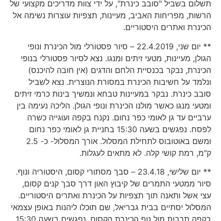
תשלום בשביל "סובב כינרת", על ידי צוות מדריכים מקצועי של
הרשות, מפריחות האביב, מעיינות, תצפיות עוצרות נשימה אל
הכינרת ואתרים היסטוריים.
** יום שני, 22.4.2019 – סיור פסטורלי מול הכינרת ונופי
הגולן, מעיינות, מטעי זיתים ומנגו. נצא לסיור פסטורלי בנופי
הכינרת, נבקר בכנסיית הלחם והדגים (אין חובה להיכנס)
ונלמד על חשיבות הכינרת במסורת הנוצרית. נצא לשביל
סובב כינרת. נבקר במעיינות טבחא ונמשיך בינות כרמי זיתים
ומטעי מנגו כאשר מולנו הכינרת ונופי הגולן. הליכה נעימה בין
ערביים עד גן לאומי כפר נחום. נקנח בקפה ועוגייה כשרה
לפסח. נפגשים בשעה 15:30 בחניית גן לאומי כפר נחום
ומשם באוטובוס לתחילת המסלול. אורך המסלול- כ- 2.5
ק"מ, רמת קושי קלה. לא מתאים לעגלות.
** יום שלישי, 23.4.18 – סבך מסתורי קסום, היסטוריה ונוף.
סיור ממטעי התמרים של קיבוץ האון דרך סבך קנים קסום,
עצי אשל ותאנה תוך תצפיות על הכינרת ואתרים היסטוריים.
המסלול יסתיים בבית גבריאל, שם תוכלו ליהנות באופן עצמאי
בקפה תרבות מול נוף הכינרת הקסום. נפגשים בשעה 15:30