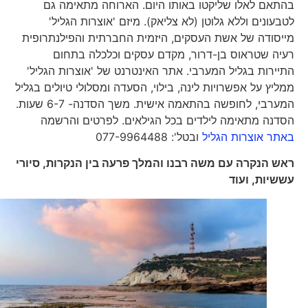
בהתאם לאלו שליקטו באותו היום. הארוחה מתאימה גם
לטבעונים וללא גלוטן (לא צליאק). מיזם 'אוצרות הגליל'
מייסודה של אשת העסקים, היזמית החברתית והפילנתרופית
רעיה שטראוס בן-דרור, מקדם עסקים וכלכלה בתחום
התיירות בגליל המערבי. אתר האינטרנט של 'אוצרות הגליל'
ממליץ על אפשרויות לינה, בילוי, הסעדה ומסלולי טיולים בגליל
המערבי, לחופשה בהתאמה אישית. משך הסדנה- 6-7 שעות.
הסדנה מתאימה לילדים בכל הגילאים. לפרטים והרשמה
באתר אוצרות הגליל
ובטל': 077-9964488
ראש הנקרה עם משה רבנו והמלך פרעה בין הנקרות, סיורי
עששיות, ועוד