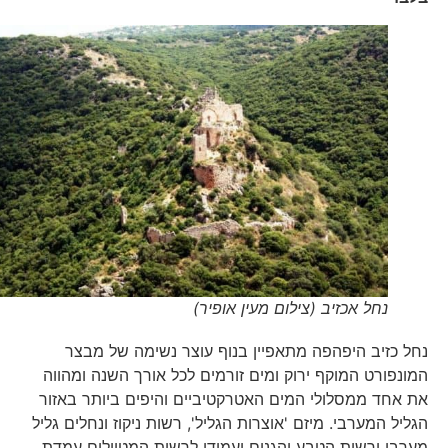
נחל אכזיב (צילום מעין אופיר)
נחל כזיב היפהפה מתאפיין בנוף עוצר נשימה של מבצר
המונפורט המוקף ירוק ומים זורמים לכל אורך השנה ומהווה
את אחד ממסלולי המים האטרקטיביים והיפים ביותר באזור
הגליל המערבי. מיזם 'אוצרות הגליל', רשות ניקוז ונחלים גליל
מערבי ורשות הטבע והגנים יעמידו לרשות המטיילים עמדת