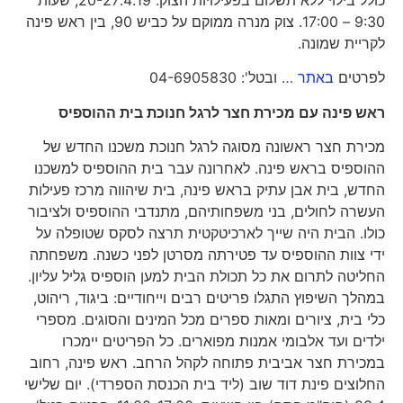
כולל בילוי ללא תשלום בפעילויות הצוק. 20-27.4.19, שעות
9:30 – 17:00. צוק מנרה ממוקם על כביש 90, בין ראש פינה
לקריית שמונה.
לפרטים
באתר …
ובטל': 04-6905830
ראש פינה עם מכירת חצר לרגל חנוכת בית ההוספיס
מכירת חצר ראשונה מסוגה לרגל חנוכת משכנו החדש של
ההוספיס בראש פינה. לאחרונה עבר בית ההוספיס למשכנו
החדש, בית אבן עתיק בראש פינה, בית שיהווה מרכז פעילות
העשרה לחולים, בני משפחותיהם, מתנדבי ההוספיס ולציבור
כולו. הבית היה שייך לארכיטקטית תרצה לסקס שטופלה על
ידי צוות ההוספיס עד פטירתה מסרטן לפני כשנה. משפחתה
החליטה לתרום את כל תכולת הבית למען הוספיס גליל עליון.
במהלך השיפוץ התגלו פריטים רבים וייחודיים: ביגוד, ריהוט,
כלי בית, ציורים ומאות ספרים מכל המינים והסוגים. מספרי
ילדים ועד אלבומי אמנות מפוארים. כל הפריטים יימכרו
במכירת חצר אביבית פתוחה לקהל הרחב. ראש פינה, רחוב
החלוצים פינת דוד שוב (ליד בית הכנסת הספרדי). יום שלישי