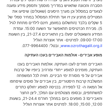
הסברה והכוונה שתאויש במדריך מוסמך ותספק מידע ומענה
לצועדים במסלול וכן מערך היסעים (שאטלים) שיסיעו את
המטיילים מחניון עין זיו ועד תחילת המסלול במחיר סמלי של
5 שקלים בלבד (התשלום במזומן, חינם לילדים מתחת לגיל
5). מכירת הכרטיסים תתאפשר עד השעה 15:00. עמדת
המידע והשאטלים יפעלו בין התאריכים 21-27.4, בין השעות
09:00-17:00. לפרטים- אתר אוצרות הגליל
www.ozrothagalil.org.il
, ובטל': 077-9964400.
מופע אבירים- אולמות האבירים בעכו העתיקה
האבירים חוזרים לעכו העתיקה. אולמות האבירים בעכו
העתיקה, מזמינים למופע ייחודי ומרהיב ביופיו של קרבות
אבירים על פי מסורת ימי הביניים. חוויה לכל המשפחה
המשלבת קרבות היסטוריים, בין אבירים על סוסים שיסחפו
אל המאה ה- 12 לספירה. בכניסה למופע יחולקו כתרים
למשתתפים, ובסופו מצטלמים עם המלך, ליצן החצר
והאבירים! 3 מופעים ביום במהלך חוה"מ 21-24.4, בשעות:
12:00, 15:00, 18:00. לפרטים אתר אוצרות הגליל