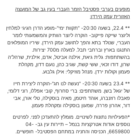
מופעים בערבי פסטיבל הזמר העברי בעין גב של המועצה
האזורית עמק הירדן:
** 22.4, בשעה 20:30- "תקוות ימי"-מופע הדרן חגיגי למלחין
וליוצר שייקה פייקוב- הוקרה ליוצר הוותיק והמשמעותי לזמר
העברי, שנולד בתא והפך לתושב עמק הירדן. שיריו המופלאים
התנגנו בארץ וברחבי תבל. למעלה מ700 יצירות.
בהשתתפות: גלית גיאת, אילנה אביטל, אדם, אילנית, שרהל'ה
שרון, דודו זכאי, ששי קשת, שגיב כהן, נועם דדון, מקהלת
פעמון וקולות ירדן. מנהל מוזיקלי: אילן גלבוע.
** 23.4 בשעה 20:30- "נעשה לנו חג"-הוקרה ליצירת חייו
של יגאל בשן. משתתפים: ברי סחרוף, קובי אפללו, רוני דלומי,
פאבלו רוזנברג, אוהד חיטמן, מאיה בוסקילה, טלי אורן, אבי
דור, אהרון פררה, שמעון בוסקילה ומקהלת פעמון.
*הפעילויות נתונות לשינויים. מומלץ להתעדכן לפני. לפרטים
נוספים אודות אטרקציות בנמל – תיירות עין גב- 04-
6659800, הכניסה והחניה במתחם הפסטיבל- חופשיים.