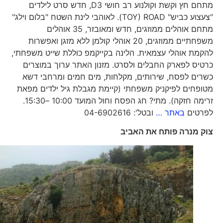
מתחם חץ וקשת וקולנוע רב חושי D3, חדש סרט לילדים
"צעצוע כביש" TOY) ROAD). לאוהבי לינת השטח "בלום וילג"
מתחם אוהלים ממוזגים, חדש ומאובזר, 35 אוהלים
משפחתיים ממוזגים, 20 אוהלי קולמן ללא מזגן ואפשרות
להקמת אוהלי עצמאית. הלינה בקייקמפ כוללת שייט משפחתי,
כרטיס לפארק החבלים ולסרט. מזנון האתר ערוך במוצרים
כשרים לפסח, שירותים, מקלחות, מים חמים ומרחבי דשא
מטופחים לפיקניק משפחתי (קיימת מגבלת גיל ילדים מפאת
זרימה חזקה). מתי? חג הפסח וחול המועד 10:00 –15:30.
לפרטים
באתר …
ובטל': 04-6902616
צוק מנרה פותח את האביב