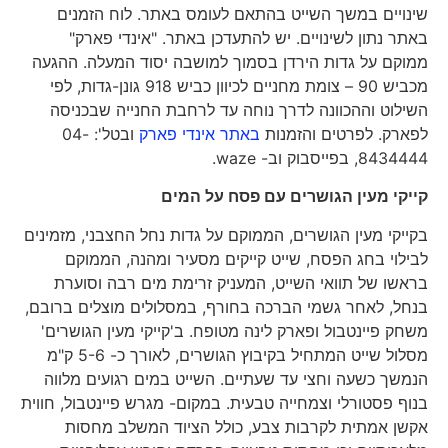
שינויים במשך השייט בהתאם לעומס באתר. לוח הזמנים
באתר נתון לשינויים. יש להתעדכן באתר. "אינדי פארק"
ממוקם על גדות הירדן בסמוך למושבה יסוד המעלה. ההגעה
מכביש 90 – צומת מחניים לכיוון כביש 918 גונן-גדות, לפי
השילוט וההכוונה לדרך נוחה עד לרחבת החנייה שבכניסה
לפארק. לפרטים והזמנות
באתר אינדי פארק
ובטל': 04-
8434444, בפייסבוק וב- waze.
קייקי מעין הגושרים עם פסח על המים
בקייקי מעין הגושרים, הממוקם על גדות נחל החצבני, מזמינים
לבילוי בחג הפסח, שייט קייקים מסעיר ומהנה, הממוקם
בראשו של תוואי השייט, המעניק זרימת מים רבה וסוערת
בנחל, לאחר גשמי הברכה בחורף, במסלולים מוצלים ברובם,
משחק פיינטבול ופארק לינה מטופח. ב'קייקי מעין הגושרים'
מסלול שייט המתחיל בקיבוץ הגושרים, לאורך כ- 5-6 ק"מ
הנמשך כשעה וחצי עד שעתיים. השייט במים רגועים מלווה
בנוף פסטורלי וצמחייה טבעית. במקום- מגרש פיינטבול, חווית
אקשן אמתית לקרבות צבע, כולל הציוד המשלב מחסות