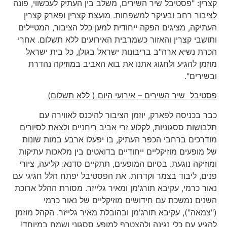
קצרין: "פסטיבל שיר השירים, משלב בין העתיק לעכשווי, פונה
לציבור רחב ובעיקר למשפחות. מועצת קצרין ופארק קצרין
העתיקה, מציגים הפקה ייחודית למען כלל הציבור, המטיילים
ותושבי קצרין והאזור כשמרבית האירועים ללא תשלום. אחרי
הכרת נשיא ארה"ב בריבונות ישראל בגולן, כל בית ישראל
מוזמן להגיע ולחגוג אתנו את בוא האביב במוזיקה נהדרת
ובשירים".
פסטיבל שיר השירים – אירועי היום ( ללא תשלום)
כבר בכניסה לפארק, יוזמן הציבור להיכנס לאווירה עם
תלבושות ססגוניות, לקלוע זרי אביב ריחניים ולצאת לסיורים
מודרכים ברחבי הכפר העתיק, בו יפעלו ארבע במות שונות
של מופעים מוזיקליים ייחודיים בדואטים בין מלאכות עתיקות
ומוזיקה נוגעת. בסיום המופעים, תתקיים סדנא: קליעה, ציורי
פנים, ליבוד בצמר וקדרות. את הפסטיבל יפתח הלל חגיגי עם
נאור כרמי, עקיבא תורג'מן ומאיר גלייזר. מסורת ההלל ארוכת
השנים נמשכת עם חידושים מוזיקליים של נאור כרמי
("צמאה"), עקיבא תורג'מן ובהובלת מאיר גלייזר. הקהל מוזמן
להגיע עם כלי נגינה ולהצטרף למופע ססגוני ושמח במיוחד!