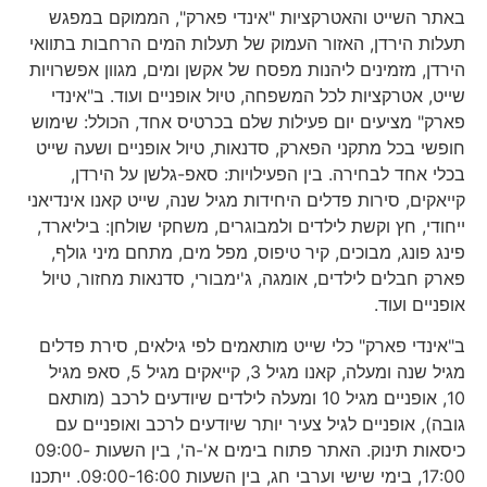
באתר השייט והאטרקציות "אינדי פארק", הממוקם במפגש
תעלות הירדן, האזור העמוק של תעלות המים הרחבות בתוואי
הירדן, מזמינים ליהנות מפסח של אקשן ומים, מגוון אפשרויות
שייט, אטרקציות לכל המשפחה, טיול אופניים ועוד. ב"אינדי
פארק" מציעים יום פעילות שלם בכרטיס אחד, הכולל: שימוש
חופשי בכל מתקני הפארק, סדנאות, טיול אופניים ושעה שייט
בכלי אחד לבחירה. בין הפעילויות: סאפ-גלשן על הירדן,
קייאקים, סירות פדלים היחידות מגיל שנה, שייט קאנו אינדיאני
ייחודי, חץ וקשת לילדים ולמבוגרים, משחקי שולחן: ביליארד,
פינג פונג, מבוכים, קיר טיפוס, מפל מים, מתחם מיני גולף,
פארק חבלים לילדים, אומגה, ג'ימבורי, סדנאות מחזור, טיול
אופניים ועוד.
ב"אינדי פארק" כלי שייט מותאמים לפי גילאים, סירת פדלים
מגיל שנה ומעלה, קאנו מגיל 3, קייאקים מגיל 5, סאפ מגיל
10, אופניים מגיל 10 ומעלה לילדים שיודעים לרכב (מותאם
גובה), אופניים לגיל צעיר יותר שיודעים לרכב ואופניים עם
כיסאות תינוק. האתר פתוח בימים א'-ה', בין השעות 09:00-
17:00, בימי שישי וערבי חג, בין השעות 09:00-16:00. ייתכנו