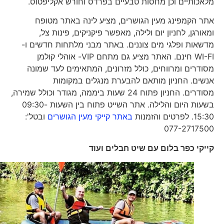
מלאכותיים וכן מחסות טבעיים בפרדס וחורש אקליפטוס.
אתר הקמפינג מעין הגושרים, מציע לינה באתר מטופח
ומאורגן, לחניון יום ולילה, מאפשר פיקניקים, פינות צל,
מדשאות ופלגי מים צוננים. באתר מבני מלתחות חדשים ו-
WI-FI חינם. האתר מציע גם מתחם VIP- אוהלי קולמן
מסודרים ומרווחים, כולל מזרונים, המתאימים לעד שמונה
אנשים. החניון מותאם להבערת מנגלים במקומות
מסודרים. החניון פתוח 24 שעות ביממה, מגודר וכולל שמירה,
בשעות היום והלילה. אתר השייט פתוח בין השעות 09:30-
15:30. לפרטים והזמנות
באתר קייקי מעין הגושרים
ובטל':
077-2717500
קייקי כפר בלום עם שיט חבלים ועוד