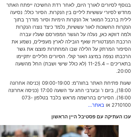
בנוסף לסיורים לאורך היום, לאחר רדת החשיכה ייפתח האתר
מחדש לסיורי עששיות ליליים בין הנקרות. הסיור כולל: נסיעה
לילית ברכבל המואר אל הנקרות הימיות וסיור מודרך בתוך
הנקרות החשוכות לאור עששיות, נלמד כיצד נוצרו הנקרות
ולמה דווקא כאן, נעלה על הגשר המפורסם שעליו עברה
הרכבת המנדטורית שאף הובילה לארץ מעפילים, נשמע את
הסיפור המרתק על הלילה שבו המחתרות פוצצו את גשר
הרכבתו נצפה במיצג האור קולי. הסיורים הליליים יתקיימו
בתאריכים – 11-25.4 (לא כולל שישי ושבת) החל מהשעה
20:00.
שעות פתיחת האתר בחוה"מ: 09:00-19:00 (כניסה אחרונה
18:00), ביום ו' ובערבי החג עד השעה 17:00 (כניסה אחרונה
16:00). הסיורים בהרשמה מראש בלבד בטלפון 073-
2710100 או
באתר…
עכו העתיקה עם פסטיבל היין הראשון