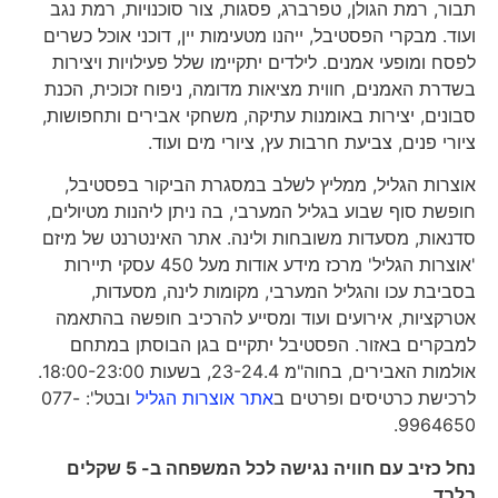
תבור, רמת הגולן, טפרברג, פסגות, צור סוכנויות, רמת נגב
ועוד. מבקרי הפסטיבל, ייהנו מטעימות יין, דוכני אוכל כשרים
לפסח ומופעי אמנים. לילדים יתקיימו שלל פעילויות ויצירות
בשדרת האמנים, חווית מציאות מדומה, ניפוח זכוכית, הכנת
סבונים, יצירות באומנות עתיקה, משחקי אבירים ותחפושות,
ציורי פנים, צביעת חרבות עץ, ציורי מים ועוד.
אוצרות הגליל, ממליץ לשלב במסגרת הביקור בפסטיבל,
חופשת סוף שבוע בגליל המערבי, בה ניתן ליהנות מטיולים,
סדנאות, מסעדות משובחות ולינה. אתר האינטרנט של מיזם
'אוצרות הגליל' מרכז מידע אודות מעל 450 עסקי תיירות
בסביבת עכו והגליל המערבי, מקומות לינה, מסעדות,
אטרקציות, אירועים ועוד ומסייע להרכיב חופשה בהתאמה
למבקרים באזור. הפסטיבל יתקיים בגן הבוסתן במתחם
אולמות האבירים, בחוה"מ 23-24.4, בשעות 18:00-23:00.
לרכישת כרטיסים ופרטים ב
אתר אוצרות הגליל
ובטל': 077-
9964650.
נחל כזיב עם חוויה נגישה לכל המשפחה ב- 5 שקלים
בלבד