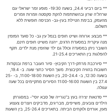
** ביום רביעי 24.4, בשעה 19:30- מופע זמר ישראלי עם
שרהל'ה שרון ובהשתתפות להקת סקסטה וזמרות וזמרים
מהעמק, בבימת הטיילת בעין-גב- הכניסה חופשית ללא
תשלום.
** מבצע: ארוחה ושייט חופים בנמל עין גב- כל סועד המזמין
מנה עיקרית במסעדת הדגים, ייהנה משייט חופים חינם.
השובר ניתן במסעדה וכולל גם ילד שהזמין מנת ילדים. תקף
להפלגות בין התאריכים 21-25.4.
** סיורכבת מרתק-דרך הקיבוץ- סיור העובר ברפת ובנקודות
חשובות בהוויה הקיבוצית. משך הסיור כחצי שעה. ב- 19.4,
בשעה 12:30, ב- 20-24.4, בין השעות 11:00-18:00, ב- 25-
27.4 בין השעות 11:00-16:00 הסיורים מתקיימים בכל שעה
עגולה.
** סדנאות יצירה בעץ ב"נגרייה של סבא יוסי"- במסגרתן
הילדים צובעים, משייפים, מבריגים, מדביקים ויוצרים צעצוע
מעץ, אורזים ולוקחים הביתה. בתאריכים 25-26.4, בין השעות