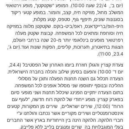
(יום ב', 22/4 שעה 10:00). המופע "שקטקטן", מופע וירטואוזי
המשלב מחול, מוזיקה חיה, קצב, והומור. במופע קטעי ריקוד
בסגנונות שונים, תיפןף גוף, סטפס, קטע מקלות,
היפ-הופ/ברייקדאנס, ראפ/ביט-בוקס. שקטקטן מלווה במוזיקה
חיה וסוחפת ומתאים לכל המשפחה. קבוצת שקטק מעלה
רפרטואר מופעים בינלאומי יותר מ-20 שנה ברחבי העולם,
הצגות בתיאטרון, תערוכות, קליפים, הפקות שונות ועוד.(יום ג',
23.4, 11:00).
צעדת קצרין והגולן חוזרת ביומו האחרון של הפסטיבל (24.4,
יום ד' 10:00) והפעם בסימן שילוב והכלה בחברה הישראלית.
הצעדה תכלול גם השנה תחנות הפעלה ותוכן על מסלולי
ההליכה ובנוסף יתווספו שני מסלול אופנים לכל המשפחה.
בתום הצעדה יתקיים הפנינג שיכלול תחנות ושני מופעי סיום
בפארק קצרין: מופע ייחודי של להקת רוח חדשה, "לעוף עם
הרוח" (12:00), שירים ישראליים, שירים מן המקורות, קטעים
אינסטרומנטליים ושירים מקוריים אשר נכתבו והולחנו ע"י
חברי הלהקה. הלהקה הינה בין הייחודיות בארץ אשר החברים
בעלי המוגבלויות בה שרים ומנגנים בלייב ללא פלייבק.