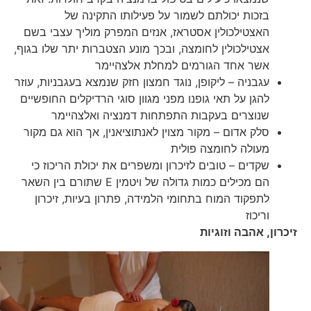
בזכות יכולתם לשמור על פעילותו התקינה של
האצטילכולין אסטראז, אנזים המפרק מוליך עצבי בשם
אצטילכולין לחומצה, ובכך מונע הצטברות יתר שלו בגוף,
אשר אחד הגורמים למחלת אלצהיימר
עגבניה – ליקופן, נוגד חמצון חזק שנמצא בעגבניות, עוזר
להגן על תאי גופנו מפני מגוון סוגי הרדיקלים החופשיים
שנוצרים בעקבות התפתחות דמנציה ואלצהיימר
סלק אדום – מקור מצוין לאנתוציאנין, אך הוא גם מקור
מעולה לחומצה פולית
שקדים – טובים לזיכרון ומשפרים את יכולת הריכוז כי
הם מכילים כמות גדולה של ויטמין E שתורם בין השאר
לתפקוד המוח בתחומי הלמידה, פתרון בעיות, זיכרון
וריכוז
זיכרון, אהבה וזוגיות