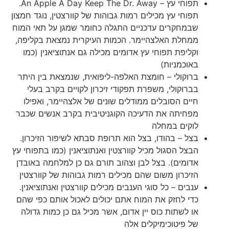
תפוחי עץ – An Apple A Day Keep The Dr. Away.
תפוחי עץ מכילים רמות גבוהות של קוורצטין, נוגד חמצון
שבמחקרים עדכניים התגלה כחומר שמגן על תאי המוח
ממחלת האלצהיימר. הכמות העיקרית נמצאת בקליפה,
וקליפת תפוחי עץ אדומים מכילה גם אנתוציאנין (כמו
באוכמניות)
ברוקולי – חומצת האלפה-ליפואית, שנמצאת בין היתר
בברוקולי, משפרת תפקודי זיכרון לקויים בקרב בעלי
חיים הסובלים ממודלים שונים של אלצהיימר, ואפילו
מפחיתה את הדעיכה הקוגניטיבית בקרב אנשים שכבר
לוקים במחלה
בצל – בהודו, בצל הוא תרופת סבתא לשיפור הזיכרון.
הבצל הסגול מכיל קוורצטין ואנתוציאנין (כמו בתפוחי עץ
אדומים). בצל לבן וצהוב תורם גם כן למלחמה באובדן
הזיכרון משום שהם מכילים רמות גבוהות של קוורצטין
ענבים – כל סוגי הענבים מכילים קוורצטין ואנתוציאנין.
כדי לחזק את המוח אתם יכולים לאכול אותם כפי שהם
או לשתות כוס יין אדום, אשר מכיל גם כן כמות גדולה
של פיטוכימיקלים אלה