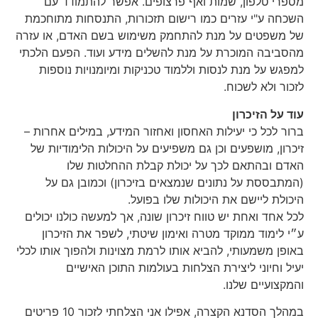
מספרי טלפון, שמות ואף פרצופים. אפשר להתמודד עם
השכחה ע"י עזרים כמו רישום תזכורות, התנסחות מתוחכמת
של משפטים על מנת להתחמק משימוש בשם האדם, או עזרה
מהסביבה המוכרת על מנת להשלים מידע ועוד. הפעם הלכתי
למפגש על מנת לנסות וללמוד טכניקות ומיומנויות נוספות
לזכור ולא לשכוח.
עוד על הזיכרון
ברור לכל כי יעילות האחסון ואחזור המידע, במילים אחרות –
זיכרון, מושפעים וכן גם משפיעים על היכולות הלימודיות של
האדם ובהתאם לכך על יכולת קבלת ההחלטות שלו
(המתבססת על נתונים שנמצאים בזיכרון) וכמובן גם על
היכולת ליישם את היכולות שלו בפועל.
לכל אחד ואחת יש טווח זיכרון שונה, אך למעשה כולנו יכולים
ע״י לימוד ממוקד מטרה ואימון שיטתי, לשפר את הזיכרון
באופן משמעותי, להביא אותו לרמת מצוינות ולהפוך אותו לכלי
יעיל וחיוני ליצירת הצלחות בעולמות התוכן האישיים
והמקצועיים שלנו.
במהלך הסדנא הקצרה, אפילו אני הצלחתי לזכור 10 פריטים