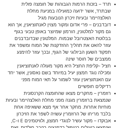
תרד – בזכות הרמות הגבוהות של חומצה פולית
שבתרד, אשר ידועה כמועילה במניעת מחלת
האלצהיימר ובעיות זיכרון הנובעות מגיל
דובדבנים – פרי אדום ומקור מצוין לאנתוציאנין, אך הוא
גם מקור למלטונין, הורמון שמיוצר באופן טבעי בגוף
בבלוטת האצטרובל שבמוח. המלטונין שבדובדבנים
עוזר להאט את תהליך ההזדקנות של המוח ומשפר את
תפקוד השעון הביולוגי של הגוף, ובכך עוזר להימנע
ממצבים של חוסר שינה
חציל -קליפת החציל היא מקור מעולה לאנתוציאנין
ומכילה נוגד חמצון יעיל במיוחד בשם נאסונין, אשר יחד
עם האנתוציאנין עוזר לשמור על תאי המוח מפני
רדיקלים חופשיים
רוזמרין – מחקרים מצאו שהחומצה הקרנסונית
שנמצאת ברוזמרין מגנה מפני מחלת האלצהיימר ובעיות
מוחיות אחרות. מחקר אחר אף מצא ששאיפה אחת
בלבד מריחו של הרוזמרין עשויה לשפר את הזיכרון
אבוקדו – מקור עשיר לנוגדי חמצון, ולוויטמינים E ו-C,
שנמצאו כיעילים בטיפול בדמנציה בקרב חולדות. זאת