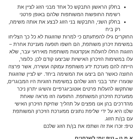
בחלק הראשון התבקש כל אחד מבני הזוג לציין את
רשימת החופשות המשותפות שלהם באופן פרטני
בחלק השני, התבקשו בני הזוג לבצע את אותה משימה,
רק ביח
החוקרים גילו להפתעתם כי למרות שהזוגות לא כל כך הצליחו
במשימת זיכרון משותפת, הם חשפו תופעה מעניינת אחרת –
הזוגות החלו להעלות אנקדוטות משותפות מאירועי עבר, שלא
עלו במשימות הזיכרון האישיות שביצעו קודם לכן. כלומר,
הייתה להם מערכת ידע משותפת עמוקה ועשירה, אשר פרצה
החוצה כאשר הם ביצעו את המשימה ביחד. יש לציין שהזוגות
שנעזרו יותר בבני הזוג שלהם במשימות הזוגיות היו המבוגרים,
שהתקשו להעלות פרטים אוטוביוגרפיים והשיגו יתרון ניכר
ממערכת הזיכרון המשותפת. התופעה הזו מראה שאחת
מהדרכים בהן אנו מפצים על תהליך שחיקת הזיכרון האישי
שלנו היא על ידי שליפת נתונים ממערכת הזיכרון המשותפת
עם בן/ת הזוג.
טיפ: זכרו את זה ושתפו את בן/ת הזוג שלכם
א.מ.ט – טיפ יומי לשכחנים