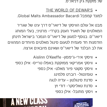
של מזקקת ג'ק דניאל'ס.
THE WORLD OF DEWAR'S
למונד קמפבל Global Malts Ambassador Bacardi.
מבט אל עולם הוויסקי של דיואר׳ס דרך עינו של שגריר
המאלטים של תאגיד הענק בקרדי- מרטיני, בעלי המותג
דיואר׳ס. בנוסף למגוון של דיואר׳ס הנמכר בישראל תינתן
הזדמנות חד פעמית לטעום סינגל מאלטים מיוחדים המהווים
את לב הבלנד של דיואר׳ס ושאינם מיובאים ארצה.
וויסקי אירי-ג'ימסון- Aislinn O’Keeffe
וויסקי אמריקאי ממזקקת באפלו טרייס- אילן כספי
וויסקי סקוטי פיור מאלט- אילן כספי
טומינטול- רוברט פלמינג
סדנת סינגלטון – עדיה לנגה
סדנת טאליסקר- דודי זץ
ויסקי מתובל- אילן כספי