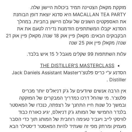
מזקקת מקאלן הצטיינה תמיד ביכולות היישון שלה.
MACALLAN TEA PARTY היא סדנא יוצאת דופן הבוחנת
את האספקטים השונים של עולם היישון בחביות. במהלך
הסדנא יקבלו המשתתפים הזדמנות נדירה לטעם את את
הבקבוקים הבאים: מקאלן פיין אוק 18 שנה/ מקאלן פיין אוק 21
שנה/ מקאלן פיין אוק 25 שנה
עלות השתתפות 99 שקלים מוגבל ל 15 איש בלבד.
THE DISTILLER'S MASTERCLASS
הסדנע ע"י כריס פלטצ'רJack Daniels Assistant Master
Distiller .
אין הרבה אנשים שיודעים על ג'ק דניאל'ס יותר מכריס
פלטצ'ר. מי שהחל דרכו כמדריך המבקרים של המזקקה
ובמשך כל שנות חייו התחנך על רצפתה, כנכדו של המאסטר
בלנדר החמישי של המותג ג'ק דניאלס, יגיע כאורח כבוד
לוויסקי לייב ויעביר טעימה רוחבית של המותג תוך כדי הסבר
מעמיק ומרתק מפי זה שעתיד להיות המאסטר דיסטילר הבא