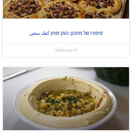
סיפורו של מתכון: כעק סוחן كعك سخن
15 במרץ 2026