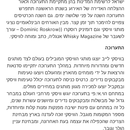
ישראל לרשימת המדינות בהן מתקיימת התערוכה ולאור
ההצלחה האדירה של האירוע בשנתו הראשונה תתפרש
התערוכה השנה על פני שלושה ימים. גם השנה הכרטיסים
צפויים להימכר תוך זמן קצר. מבין האורחים הבינלאומיים נציגי
מותגי וויסקי וגם דומיניק רוסקרו ((Dominic Roskrow – עורך
לשעבר של Whisky Magazine אנגליה, כתב ומוחה לוויסקי.
התערוכה
בוויסקי לייב יוצגו מותגי הוויסקי המובילים בעולם לצד מותגים
חדשים ומהדורות מיוחדות. במהלך התערוכה יתקיימו סדנאות
והרצאות על ידי מומחים מהארץ ומהעולם ויוצעו טעימות
מבקבוקים נדירים. כרטיס כניסה לתערוכה יכולל טעימות וויסקי
ובמקביל יוצעו למכירה מגוון מותגים במחירים מוזלים.
במתחם הוי.אי.פי בתערוכה יוגש וויסקי מרחבי העולם במבחר
גדול של מבשלות ומבקבוקים נדירים ומיושנים עשרות שנים,
כל זה במתחם עם פינות ישיבה מפנקות ומנות קלות ומיוחדות,
מספר המקומות מוגבל. הוויסקי זוכה לעדנה בארץ מבחינת
הצריכה שהכפילה את עצמה בעת האחרונה, ומבחינת עניין
הולך וגובר.