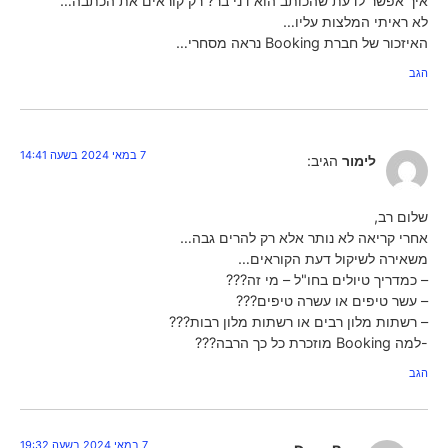
איך אפשר לדעת שהכותב הוא דני בר? רק קוראים את הכתבה…
לא ראיתי המלצות עליו…
האיזכור של חברת Booking נראה מסחרי…
הגב
7 במאי 2024 בשעה 14:41
לימור
הגיב:
שלום רב,
אחרי קריאה לא נותר אלא רק להרים גבה…
משאירה לשיקול דעת הקוראים…
– כמדריך טיולים בחו"ל – מי זה???
– עשר טיפים או עשרה טיפים???
– רשתות מלון רבים או רשתות מלון רבות???
-למה Booking מוזכרת כל כך הרבה???
הגב
7 במאי 2024 בשעה 19:32