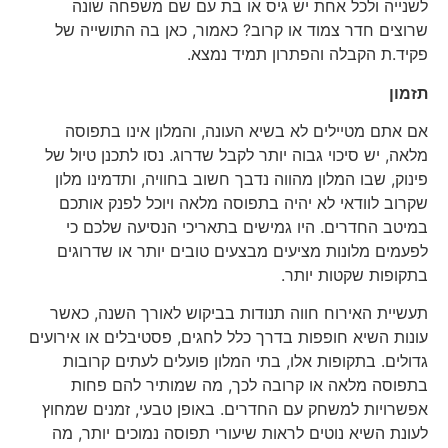
לשנייה ולכל אחת יש גיס או בת עם שם משפחה שונה
שרוצים חדר צמוד או קרוב? כאמור, כאן בה התושייה של
פקיד.ת הקבלה והפתרון תמיד נמצא.
תזמון
אם אתם מטיילים לא בשיא העונה, והמלון אינו בתפוסה
מלאה, יש סיכוי גבוה יותר לקבל שדרוג. נסו לתכנן טיול של
פינוק, שבו המלון מהווה נדבך חשוב בחוויה, ותדמינו מלון
שקרוב לוודאי לא יהיה בתפוסה מלאה ויוכל לפנק אותכם
במיטב החדרים. היו גמישים בתאריכי הנסיעה שלכם כי
לפעמים מלונות מציעים מבצעים טובים יותר או שדרוגים
בתקופות שקטות יותר.
תעשיית האירוח חווה תנודות בביקוש לאורך השנה, כאשר
עונות השיא חופפות בדרך כלל לחגים, פסטיבלים או אירועים
גדולים. בתקופות אלו, בתי המלון פועלים לעתים קרובות
בתפוסה מלאה או קרובה לכך, מה שמותיר להם פחות
אפשרויות למשחק עם החדרים. באופן טבעי, זמנים שמחוץ
לעונת השיא נוטים לראות שיעורי תפוסה נמוכים יותר, מה