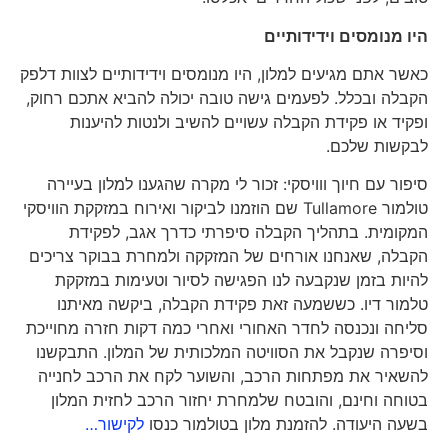
היו מנומסים וידידותיים
כאשר אתם מגיעים למלון, היו מנומסים וידידותיים לצוות דלפק
הקבלה ובכלל. לפעמים גישה טובה יכולה להביא אתכם רחוק,
ופקיד או פקידת הקבלה עשויים להשיב ולנטות להיענות
לבקשות שלכם.
סיפור עם חיוך ווויסקי: זכור לי מקרה שהגענו למלון בעיירה
טולמור Tullamore שם הוזמנו לביקור ואירוח במזקקת הוויסקי
המקומית. בתהליך הקבלה סיפרתי כדרך אגב, לפקידת
הקבלה, שאנחנו אורחים של המזקקה ולמחרת בבוקר צריכים
להיות בזמן שנקבעה לנו הפגישה לסיור וטעימות במזקקת
טלמור דיו. כששמעה זאת פקידת הקבלה, ביקשה מאיתנו
סליחה ונכנסה לחדר האחורי ואחרי כמה דקות חזרה מחוייכת
וסיפרה שנקבל את הסוויטה המלכותית של המלון. התבקשנו
להשאיר את מפתחות הרכב, והשוער לקח את הרכב לחנייה
בטוחה וחינם, והובטח שלמחרת יחזור הרכב לחזית המלון
בשעה היעודה. להזמנת מלון בטולמור כנסו
לקישור…