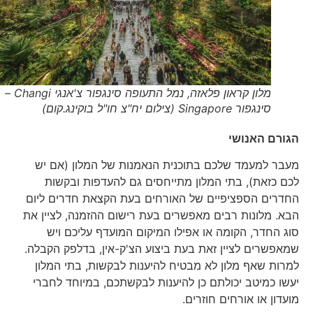
מלון קראון פלאזה, נמל התעופה סינגפור צ'אנגי Changi –
סינגפור Singapore (צילום יח"צ חו"ל בוקינג.קום)
הגורם האנושי
מעבר למעמד שלכם בתוכנית הנאמנות של המלון (אם יש
לכם כזאת), בתי המלון מתייחסים גם להעדפות ובקשות
החדרים הספציפיים של האורחים בעת הקצאת חדרים ליום
הבא. מלונות רבים מאפשרים בעת רישום ההזמנה, לציין את
סוג החדר, הקומה או אפילו המיקום המועדף עליכם ויש
שמאפשרים לציין זאת בעת ביצוע הצ'ק-אין, בדלפק הקבלה.
למרות שאף מלון לא מבטיח להיענות לבקשות, בתי המלון
יעשו כמיטב יכולתם כן להיענות לבקשתכם, במיוחד לחברי
מועדון או אורחים חוזרים.