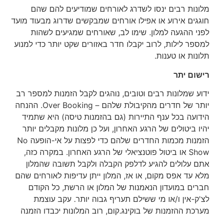
מלונות רבים ינסו לשדרג לאורחים שמודיעים להם שהם
חוגגים אירוע או אפילו אורחים שמבקשים שדרוג מבעוד מועד
לפני ההגעה למלון. שימו לב, שאורחים שמגיעים לשהות
למספר לילות, לרוב יקבלו חדר באזורים שקט יותר כדי למנוע
תלונות או טענות.
רישום יתר
ידוע שמלונות רבים וטובים, נוהגים לקבל הזמנות למספר רב
יותר של חדרים מהקיבולת שלהם – Over Booking. ההנחה
הידועה בכל ענף התיירות (גם בהזמנות טיסה) היא שתמיד
יהיו ביטולים של הרגע האחרון, ועל כן מלונות מקבלים יותר
הזמנות מכמות החדרים שלהם כדי לפצות על אי-הופעה No
Show או ביטול פוטנציאלי של הרגע האחרון. במקרה כזה,
אתם עלולים להגיע לדלפק הקבלה ולקבל תשובה שהמלון
מלא עד אפס מקום, או אז, המלון ייתן עדיפות לאורחים שהם
חברים במועדון הנאמנות של המלון או הרשת, כל הקודם
לצ'ק-אין ו/או מי ששילם תעריף גבוה יותר. עקב עוצמת
מערכת ההזמנות של בוקינג.קום, רוב המלונות יכבדו הזמנה