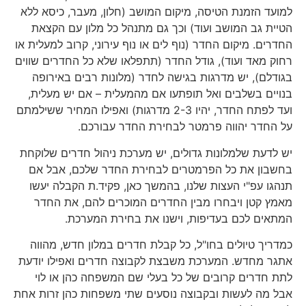
למועד הזמנת הטיסה, מיקום המושב (חלון, מעבר, כיסא ללא
הטיית גב המושב ועוד) וכך גם מתנהל כל מלון עם הקצאת
החדרים. מיקום החדר (נוף לים או נוף עירוני, קרוב למעלית או
רחוק מאד ועוד), גודל החדר (תתפלאו שלא כל החדרים שווים
בגודלם), יש מדרגות בגישה לחדר (מלונות רבים באירופה
בנויים בשלבים ואל תופתעו אם מהמעלית – אם יש מעלית,
ועד לפתח החדר, יהיו 2-3 מדרגות) ואפילו המחיר ששילמתם
על החדר יהווה פרמטר לבחירת החדר עבורכם.
יש לדעת שלמלונות גדולים, יש מערכת ניהול חדרים שלוקחת
בחשבון את כל הפרמטרים לבחירת החדר שלכם, אבל אם
תנהגו עפ"י העצות שלנו, בהמשך כאן, פקיד.ת הקבלה יעשו
מאמץ קטן ויבחרו מבין החדרים המוכרים להם, את החדר
המתאים לכם בעדיפות, וישנו את בחירת המערכת.
כמדריך טיולים בחו"ל, כל קבלת חדרים במלון חדש, מהווה
אתגר מחדש. המערכת משבצת לקבוצה חדרים ואפילו יודעת
לתת חדרים קרובים של כל בעלי שם המשפחה כהן או לוי
אבל מה לעשות ובקבוצה נוסעים שתי משפחות כהן זרות אחת