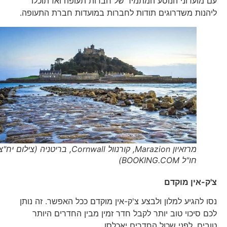
עם מועדוני הנוסע המתמיד של חברות תעופה ואז תוכלו
ליהנות משדרוגים תודות לחברות במועדות חברת התעופה.
מרזאיון Marazion, קורנוול Cornwall, בריטניה (צילום יח"צ
חו"ל BOOKING.COM)
צ'ק-אין מוקדם
נסו להגיע למלון ולבצע צ'ק-אין מוקדם ככל האפשר. זה נותן
לכם סיכוי טוב יותר לקבל חדר זמין מבין החדרים היותר
טובים, לפני שכול החדרים יאכלסו.