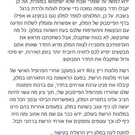
ידוע למשל על שומרי שבת שלא ישתמשו במעלית, ועל כן
יקבלו חדר בקומה נמוכה כדי שיוכלו לעלות ולרדת ברגל
בשבת. על כן, המלצתנו לספר למלון (גם בבוקינג או אפילו
בדף הפייסבוק של המלון, יש אפשרות ומומלץ לשלוח הודעה
עם הבקשות וההעדפות שלכם בעת השהות במלון). כל מה
שתבקשו, לא בטוח שתקבלו, אבל כשתכתבו מראש את
העדפותיכם ותסבירו לצוות המלון מדוע החדר שאותו אתם
מבקשים יסייע לכם לחוויה חיובית יותר בזמן האירוח, יש סיכוי
גדול שתקבלו את החדר המבוקש.
רשת מלונות ריץ Ritz ידוע במעקב אחרי הפרופיל האישי של
אורחי מלונות הרשת. בפעם הראשונה בה התארחנו במלון,
קיבלה את פנינו ערכת אורחים בחדר, עם ברכות ותמונות
שלנו שהורדו מפרופיל הפייסבוק שלי, תוך ציון מה עשוי להיות
חביב עלינו בתפריט המלון, באפשרויות הבילוי ובסך הכל מה
יעשה לנו כיף וטוב בשהות במלון. בפעמים אחרות בהם היינו
במלונות הרשת בעולם, ידעו כבר גם שם מה אהוב ומה היה
כיף לנו וכך עוטפים ומפנקים את אורחי הרשת ברחבי תבל.
להזנת לינה במלון ריץ הרצליה
בקישור…