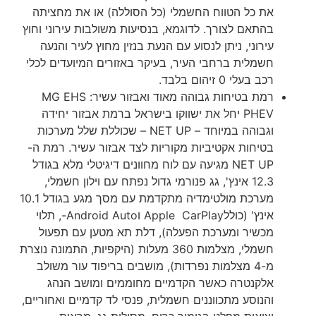
את כל הטווח החשמלי (כל הסוללה) או את מחציתה
בהתאם לצורך. לדוגמא, בנסיעות משולבות עירוני וחוץ
עירוני, ניתן לנסוע עם הנעת בנזין מחוץ לעיר והנעה
חשמלית ברחבי העיר, בעיקר באזורים המיועדים לכלי
רכב בעלי 0 זיהום בלבד.
רמת בטיחות גבוהה מאוד ואבזור עשיר: MG EHS
PHEV יחל את ישווקו בישראל ברמת אבזור יחידה
וגבוהה במיוחד – NET UP – שכוללת שלל מערכות
בטיחות אקטיביות מקוריות לצד אבזור עשיר. רמת ה-
NET UP מגיעה עם לוח מחוונים דיגיטלי מלא בגודל
12.3 אינץ', גג פנורמי גדול נפתח עם וילון חשמלי,
מערכת מולטימדיה מתקדמת עם מסך מגע בגודל 10.1
אינץ' (כוללApple CarPlay וAndroid Auto-, תלוי
מכשיר ומערכת הפעלה), דלת תא מטען עם תפעול
חשמלי, מצלמות 360 מעלות (היקפיות, התמונה נוצרת
מ-4 מצלמות נפרדות), מושבים בריפוד עור משולב
אלקנטרה כאשר הקדמיים מחוממים ומושב הנהג
והנוסע מתכווננים חשמלית, פנסי לד קדמיים ואחוריים,