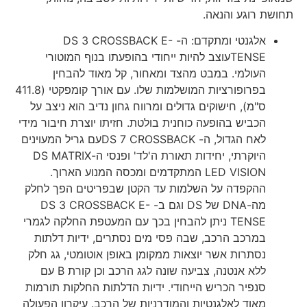
תחושת רוגע והנאה.
אלגנטי ומתקדם: ה- DS 3 CROSSBACK E-
TENSEעוצב להיות ייחודי בהופעתו בנוף המוטורי
העולמי. במבט מהצד ומאחור, קל מאוד להבחין
בפרופורציות המושלמות שלו. עם אורך קומפקטי (411.8
ס"מ), חישוקים גדולים ומרווח גחון נדיב הוא ניצב על
הכביש בהופעה כוחנית בולטת. חזיתו יוצרת חיבור מידי
לאח הגדול, ה- DS 7 CROSSBACKעם גריל המעוינים
היוקרתי, יחידות תאורת ה'לד' ופנסי ה-DS MATRIX
LED VISION המתקדמים ומכסה המנוע הארוך.
ההקפדה על השלמות עד הקטן שבפריטים הפך לחלק
מה-DNA של DS וגם ב- DS 3 CROSSBACK E-
TENSE ניתן להבחין בכך עם המעטפת החלקה לגמרי
במרכב הרכב, שבה פסי מים נסתרים, ידיות דלתות
נסתרות אשר יוצאות ממקומן באופן אוטומטי, גג חלק
ללא אנטנה, צביעה שונה לגג הרכב וכן קורת B עם
סנפיר הכריש הייחודי. ידיות הדלתות החלקות תורמות
מאוד לאלגנטיות והמודרניות של הרכב. עיקרון הפעולה