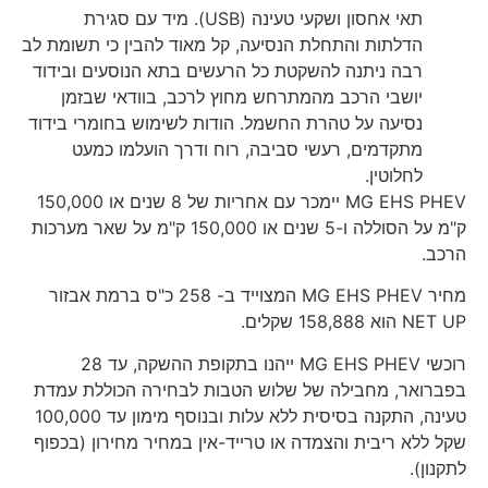
תאי אחסון ושקעי טעינה (USB). מיד עם סגירת
הדלתות והתחלת הנסיעה, קל מאוד להבין כי תשומת לב
רבה ניתנה להשקטת כל הרעשים בתא הנוסעים ובידוד
יושבי הרכב מהמתרחש מחוץ לרכב, בוודאי שבזמן
נסיעה על טהרת החשמל. הודות לשימוש בחומרי בידוד
מתקדמים, רעשי סביבה, רוח ודרך הועלמו כמעט
לחלוטין.
MG EHS PHEV יימכר עם אחריות של 8 שנים או 150,000
ק"מ על הסוללה ו-5 שנים או 150,000 ק"מ על שאר מערכות
הרכב.
מחיר MG EHS PHEV המצוייד ב- 258 כ"ס ברמת אבזור
NET UP הוא 158,888 שקלים.
רוכשי MG EHS PHEV ייהנו בתקופת ההשקה, עד 28
בפברואר, מחבילה של שלוש הטבות לבחירה הכוללת עמדת
טעינה, התקנה בסיסית ללא עלות ובנוסף מימון עד 100,000
שקל ללא ריבית והצמדה או טרייד-אין במחיר מחירון (בכפוף
לתקנון).