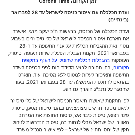
זמן הקורונה
Corona Time
ועדת הכלכלה עם איסור כניסה לישראל עד 28 לפברואר
(בינתיים)
ועדת הכלכלה של הכנסת, בראשות ח"כ יעקב מרגי, אישרה
את הארכת איסור הכניסה לישראל של כלי טיס זרים בשבוע
נוסף, ואת ההגבלות הכלליות על ענף התעופה עד ה-28
בפברואר 2021. תקנות הגבלת הפעלת שדות תעופה וטיסות,
העוסקות
בהגבלות הכלליות שהוטלו על הענף בתקופת
הקורונה
, בהן החובה לבצע מדידת חום לפני הכניסה לשדה
התעופה והאיסור לעלות למטוס ללא מסיכה ועוד, הוארכו
בהתאם להחלטת הממשלה עד 28 בפברואר 2021. בעוד
שהסגר על נתב"ג הוארך גם הוא.
לפי התקנות שאושרו תיאסר הכניסה לישראל של כלי טיס זר,
למעט מספר חריגים מצומצמים ובהם: טיסות מטען, טיסות
פינוי רפואי, טיסות כיבוי אש, טיסות החוצות את המרחב
האווירי של ישראל מבלי לנחות בה, טיסות הנדרשות לניהול
תקין של יחסי החוץ של ישראל – לפי אישור מנכ"ל משרד