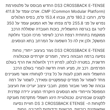
DS3 CROSSBACK E-TENSE החדש מבוסס על פלטפורמת
CMP (Common Modular Platform). אורכו עומד על 411.8
ס"מ, רוחבו 180.2 ס"מ, גובהו 153.4 ס"מ, בסיס הגלגלים
נפרש על פני 255.8 ס"מ ונפחו של תא המטען עומד על 350
ליטר גם בגרסה החשמלית, בזכות העובדה שסוללת הרכב
ממוקמת בתחתית רצפת הרכב לשיפור מרכז הכובד וחלוקת
המשקל, ולכן אין לה כל השפעה על המרחב בתא הנוסעים.
DS3 CROSSBACK E-TENSE נעזר בעיצוב ייחודי, נוחות
נסיעה ברמה הגבוהה ביותר, חומרים יוקרתיים וטכנולוגיה
חדשנית, במטרה לבלוט, לפרוץ דרך ולהעלות את הרף בעולם
הפרמיום. רכב זה, מציע חוויה חדשה לגמרי בעולם הרכב
החשמלי והוא תוכנן לענות על כל צרכי לקוחותיו אשר מעוניינים
מחד לשמור על ממדים קומפקטיים ומאידך, לשמור על רמה
גבוהה של פאר ואבזור מפנק. חובבי עיצוב יעריכו את העיצוב
המפוסל והייחודי ותא הנוסעים היוקרתי המציג ירידה קפדנית
לקטנים שבפרטים. טכנולוגיית הינע חשמלי מתקדמת מעניקה
ללקוחות ה- DS 3 CROSSBACK ETENSE חוויית נסיעה
שמאופיינת בזריזות, חרישיות ידידותיות לסביבה, נוחות,