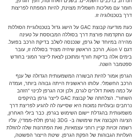
הנרחב ברכבים חשמליים. בשנים האחרונות, הפך הגרפן,
חומר עם מוליכות חשמלית מצוינת, להיות המפתח לפריצות
דרך בטכנולוגיה זו.
כעת מודיעה קבוצת GAC על הישג גדול בטכנולוגיית הסוללות
עם התקדמות פורצת דרך בסוללה המבוססת על טעינה
מהירה במיוחד של גרפן, שנכנסה לשלב בדיקת הרכב בפועל.
דגם Aion V, הרכב הראשון שיהיה מצויד בסוללה זו, עובר
בימים אלה בדיקות חורף ומתוכנן לצאת לייצור המוני בחודש
ספטמבר השנה.
הגרפן אמור להיות הבשורה המשמעותית הגדולה של ענף
הרכב החשמלי. עלותו הראשונית הייתה גבוהה ביותר, ועמדה
על כמה מאות דולרים לגרם, ולכן זכה הגרפן לכינוי "הזהב
השחור". הצלחתה של קבוצת GAC לייצר גרפן בהיקפים
נרחבים ובעלויות נמוכות היא שסייעה לה להגיע לפריצת דרך
משמעותית בהגדלת יישום השימוש בגרפן. כבר ביולי האחרון,
הציגה הקבוצה את שימושה ב- 3DG (גרפן תלת-ממדי), עליו
רשמה זכויות קניין רוחני עצמאיות, ואת הפתרונות שלה להוזלת
העלויות הגבוהות של הפקת הגרפן. שיטת הייצור הפשוטה,