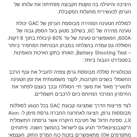
היציבה והיעילה בה נוקטת הקבוצה מפחיתה את עלותו של
הגרפן לכעשירית מהעלות המקובלת.
לסוללת הטעינה המהירה מבוססת הגרפן של GAC יכולת
טעינה מהירה של 6C, בשילוב מטען בעל הספק גבוה של
600A, המאפשרים טעינה של עד 80% קיבולת בתוך 8 דקות.
הסוללה גם עמדה בהצלחה במבחן הבטיחות המחמיר ביותר
– Battery Shooting Test, האוחז בתקן האיכות והאמינות
בסטנדרט הגבוה ביותר.
טכנולוגיית סוללה מבוססת גרפן צפויה להוביל את ענף הרכב
החשמלי בשנים הקרובות, לקצר משמעותית את זמן הטעינה
ולהאריך מאוד את משך חיי הסוללה ובכך בעצם לפתור את
החיסרון המרכזי המיוחס כיום לרכבים חשמליים.
לצד פריצות הדרך שמציגה קבוצת GAC בכל הנוגע לסוללות
מבוססות גרפן, הציגה לאחרונה החברה גרסת מימן ל- Aion
LX, ספינת הדגל של חטיבת היוקרה אשר גרסתה החשמלית
ה"קונבנציונאלית" תגיע גם לישראל בהמשך השנה. פיתוחים
מתקדמים אלה מתאפשרים בזכות כוח המו"פ החזק, העצמאי