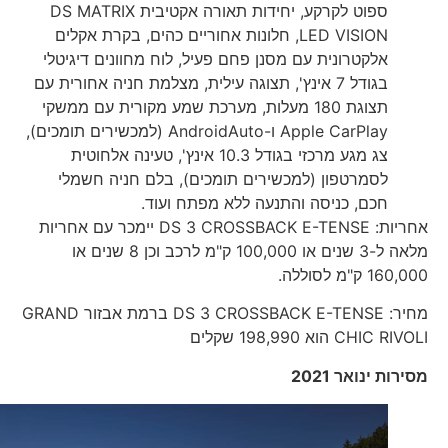
ספוט לקרקע, יחידות תאורה אקטיבית DS MATRIX
LED VISION, חלונות אחוריים כהים, בקרת אקלים
אלקטרונית עם מסנן פחם פעיל, לוח מחוונים דיגיטלי
בגודל 7 אינץ', תצוגה עילית, מצלמת חניה אחורית עם
תצוגת 180 מעלות, מערכת שמע מקורית עם ממשקי
Apple CarPlay ו-AndroidAuto (למכשירים תומכים),
צג מגע מרכזי בגודל 10.3 אינץ', טעינה אלחוטית
לסמרטפון (למכשירים תומכים), בלם חניה חשמלי
חכם, כניסה והתנעה ללא מפתח ועוד.
אחריות: DS 3 CROSSBACK E-TENSE יימכר עם אחריות
מלאה ל-3 שנים או 100,000 ק"מ לרכב וכן 8 שנים או
160,000 ק"מ לסוללה.
מחיר: DS 3 CROSSBACK E-TENSE ברמת אבזור GRAND
CHIC RIVOLI הוא 198,990 שקלים
מסירות ינואר 2021