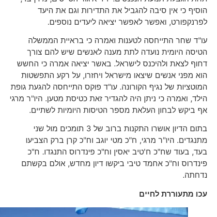
הוסיף כי אין סיבה להגביל את התדירות וגם את היעד
לפרנקפורט, ואפשר לאפשר יציאה ליעדים נוספים.
עו"ד שחר התייחסה לטענות ואמרה כי בראיית הממשלה
הטיסה היומית נועדה לתת מענה לאנשים שיש להם צורך
דחוף לצאת ולהיכנס לישראל. באשר יציאה אמרה כי החשש
הוא מפני אנשים שיצאו מישראל ויחזרו, על רקע התפשטות
המוטציות של נגיף הקורונה. עו"ד פוקס התייחסה להגעת גופת
הילד, ואמרה כי ניתן היה להגדיר זאת כטיסת מטען. היו"ר מרגי
אף ביקש לבחון העלאת מספר הטיסות היומיות לשתיים.
בתום הדיון אושרו התקנות ברוב של 3 תומכים מול שני
מתנגדים. היו"ר מרגי, ח"כ מטי יוגב וח"כ קרן ברק הצביעו
בעד, בעוד שח"כ ח'טיב יאסין וח"כ פינדרוס התנגדו. ח"כ
פינדרוס וח"כ אחמד טיבי ביקשו דיון מחדש, אולם בקשתם
נדחתה.
עכו מתעוררת לחיים