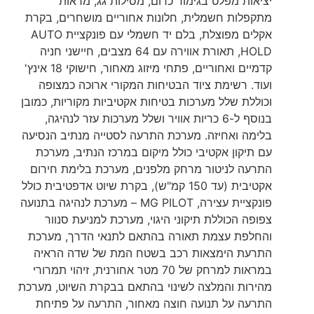
יציאות מפלט בגימור כרום, מסילות גג, מראות
מתקפלות חשמלית, חלונות אחוריים מושחרים, בקרת
אקלים מפוצלת, בלם יד חשמלי עם פונקציית AUTO
HOLD, תאורת אווירה עם 64 מצבים, חיישני חניה
קדמיים ואחוריים, פתחי מיזוג מאחור, חישוקי 18 אינץ'
ועוד. רשימת ציוד הבטיחות המקורי ארוכה כמצופה
וכוללת שלל מערכות בטיחות אקטיביות מקוריות, כמובן
בנוסף ל-6 כריות אוויר ושלל מערכות עזר לנהיגה,
בלימה ואחיזה. מערכת התרעה לסטייה מנתיב הנסיעה
עם תיקון אקטיבי כולל מיקום במרכז הנתיב, מערכת
התרעה לניטור מרחק מלפנים, מערכת בלימת חירום
אקטיבית (עד 150 קמ"ש), בקרת שיוט אדפטיבית כולל
פונקציית עצירה, MG PILOT – מערכת לנהיגה בתנועה
צפופה הכוללת תיקוני היגוי, מערכת למניעת סנוור
והחלפת עצמת תאורה בהתאם לתנאי הדרך, מערכת
התרעת הימצאות רכב בשטח המת של שדה הראיה
במראות למרחק של 70 מטר אחורנית, זיהוי תמרורי
מהירות והמלצה לשינוי בהתאם בבקרת השיוט, מערכת
התרעה על תנועה חוצה מאחור, התרעה על פתיחת