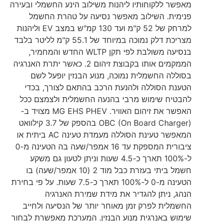
מאפשר ללקוחותיו ליהנות משילוב הינע החשמלי ובעירה
פנימית. השילוב מאפשר נסיעה על טהרת החשמל
למרחק של 52 ק"מ ועד 130 קמ"ש במצב EV וליהנות
מצריכת דלק נמוכה במיוחד של 55.1 ק"מ לליטר בלבד
בנסיעה משולבת לפי תקן WLTP החדש והמחמיר,
הממקמים אותו בקבוצת זיהום 2. כאשר יתרת האנרגיה
בסוללה החשמלית נמוכה, מנוע הבנזין יופעל לשם
הטענת הסוללה ולהנעת הרכב בהתאם לצורך, בכדי
להבטיח שימוש מרבי בהנעה החשמלית ולצמצם ככל
האפשר את זיהום האוויר. MG EHS PHEV מצויד ב-
OBC (On Board Charger) בהספק של 3.7 קילוואט
המאפשר טעינת הסוללה מעמדת טעינה AC ביתית או
ציבורית המספקת עד 16 אמפר/שעה בה הטעינה מ-0
ל-100% תארך כ-4.5 שעות וניתן לטעון גם משקע
חשמל ביתי בעזרת כבל מוד 2 (10 אמפר/שעה) בו
הטעינה מ-0 ל-100% תארך כ-7.5 שעות. על פי בחירת
הנהג, ניתן להגדיר את מידת שמירת האנרגיה
החשמלית לפרק זמן מאוחר יותר של הנסיעה ולחייב
שימוש באנרגית מנוע הבנזין. המערכת מאפשרת לבחור