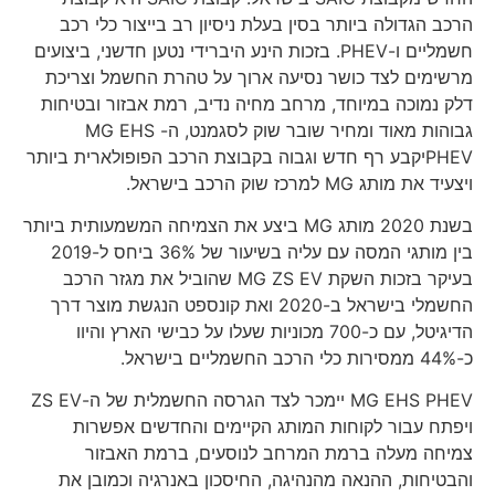
הרכב הגדולה ביותר בסין בעלת ניסיון רב בייצור כלי רכב
חשמליים ו-PHEV. בזכות הינע היברידי נטען חדשני, ביצועים
מרשימים לצד כושר נסיעה ארוך על טהרת החשמל וצריכת
דלק נמוכה במיוחד, מרחב מחיה נדיב, רמת אבזור ובטיחות
גבוהות מאוד ומחיר שובר שוק לסגמנט, ה- MG EHS
PHEVיקבע רף חדש וגבוה בקבוצת הרכב הפופולארית ביותר
ויצעיד את מותג MG למרכז שוק הרכב בישראל.
בשנת 2020 מותג MG ביצע את הצמיחה המשמעותית ביותר
בין מותגי המסה עם עליה בשיעור של 36% ביחס ל-2019
בעיקר בזכות השקת MG ZS EV שהוביל את מגזר הרכב
החשמלי בישראל ב-2020 ואת קונספט הנגשת מוצר דרך
הדיגיטל, עם כ-700 מכוניות שעלו על כבישי הארץ והיוו
כ-44% ממסירות כלי הרכב החשמליים בישראל.
MG EHS PHEV יימכר לצד הגרסה החשמלית של ה-ZS EV
ויפתח עבור לקוחות המותג הקיימים והחדשים אפשרות
צמיחה מעלה ברמת המרחב לנוסעים, ברמת האבזור
והבטיחות, ההנאה מהנהיגה, החיסכון באנרגיה וכמובן את