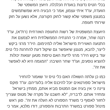
בכלי הטיס נדונות בוועדת הכלכלה. היועץ המשפטי של
הוועדה, עו"ד איתי עצמון, אמר כי הבעיה היא שמשתמשים
במנגנון משפטי שלא קשור לחוק הקורונה, אלא נשען על חוק
שירותי תעופה.
היועצת המשפטית של רשות התעופה האזרחית (רת"א), עו"ד
רננה שחר, אמרה כי ההנחיה הממשלתית היא לצמצם את
התנועה האווירית מישראל ואליה למינימום. היו"ר מרגי ביקש
לייצר, להבא, מנגנון שיאפשר גם שיקול דעת להחרגת כלי טיס.
עוד ביקש היו"ר מרגי לדעת האם טיסות מטען יוצאות יכולות
להוציא נוסעים, ועו"ד שחר השיבה: "המגמה היא לא לאפשר
את זה".
כמו כן עלתה השאלה האם כלי טיס זר שאמור להחזיר
מישראל ספורטאים יוכל להיכנס אליה בלעדיהם. עו"ד פוקס
ציינה כי אין בעיה אם המטוס מביא אותם, ממתין בישראל
ומחזיר אותם. לדבריה, "לא חשבנו על מקרה של מטוס שצריך
לחזור לאסוף כי משרד הספורט לא העלה את זה". סגן ראש
מינהל ספורט במשרד התרבות והספורט, דודו מלכא, אמר כי