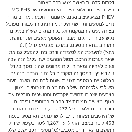
דלתות קדמיות כאשר מגיע רכב מאחור
תא נוסעים טכנולוגי ונעים: תא הנוסעים של MG EHS
PHEV מציע עיצוב נעים, ארגונומיה חכמה, מרחב מחיה
נדיב לנוסעים ותחושת איכות מודרנית. הדשבורד מפוסל
בצורה נעימה הממקמת אל כל המתגים שעליו במיקום
נגיש עבור הנוהגים ומבנהו האופקי מעצים את תחושת
המרחב בתא הנוסעים. במרכזו צג מגע גדול (10.1
אינץ') למערכת המולטימדיה ודרכו ניתן להפעיל גם את
שאר מערכות הרכב. ממול הנוהגים ישנו גלגל הגה עבה
ונעים לאחיזה ומאחוריו לוח מחוונים שהינו מסך בגודל
12.3 אינץ'. במסך זה מוקרנים כל נתוני הרכב והנהיגה
הרלוונטיים במספר תצוגות שונות לבחירה. מושבי העור
משולבי אלקנטרה ושילוב החומרים האיכותיים ומגוון
הצבעים יוצרים תחושה יוקרתית והמושבים חובקים את
הגוף ומציעים תמיכות צד רחבות במותניים ובירכיים.
בזכות בסיס גלגלים של 272 ס"מ, גם מרחב המחיה
של היושבים מאחור נדיב ולרשותם גם תא מטען בנפח
463 ליטר במצבו הרגיל ועד 1,287 ליטר בקיפול שורת
המושבים האחורית. מסביב לכל נוסעי הרכב ישנם שלל