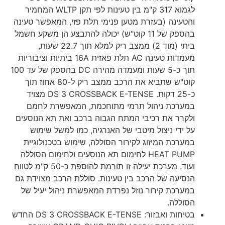
לגמוא 317 ק"מ בין טעינות לפי תקן WLTP המחמיר
והטעינה (בעזרת מטען פנימי תלת פזי, המאפשר טעינה
בהספק של 11 קוט"ש) יכולה להתבצע הן משקע חשמל
ביתי (מוד 2) ממצב ריק למלא תוך 22.7 שעות,
מעמדות טעינה AC תלת פאזית 16A ביתיות וציבוריות
תוך כ-5 שעות ומעמדה מהירה DC בהספק של עד 100
קוט"ש שתביא את הרכב ממצב ריק ל-80 אחוז תוך
כ-25 דקות. DS 3 CROSSBACK E-TENSE מצויד
במערכת ניהול תרמי מתוחכמת, המאפשרת לחמם
ולקרר את רכיבי המתח הגבוה ברכב ואת תא הנוסעים
על ידי ניצול מיטבי של האנרגיה, כמו למשל שימוש
במערכת המיזוג לקירור הסוללה, שימוש בטכנולוגיית
HEAT PUMP לחימום תא הנוסעים ולחימום הסוללה
ועוד. מערכת יעילה זו תורמת להוספת כ-50 ק"מ לטווח
הנסיעה של הרכב בין טעינות. סוללת הרכב מצוידת גם
במערכת קירור נוזל נפרדת המאפשרת ניהול יעיל של
הסוללה.
בטיחות ואבזור: DS 3 CROSSBACK E-TENSE החדש