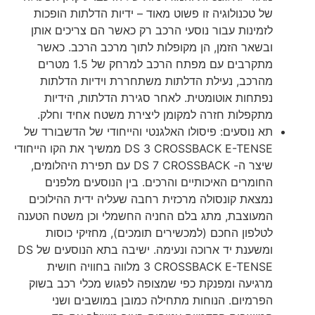
של טכנולוגיה זו פשוט מאוד – ידיות הדלתות הופכות
לזמינות עבור נוסעי הרכב רק כאשר הם צריכים אותן
ובשאר הזמן, הן מקופלות לתוך מרכב הרכב. כאשר
מתקרבים עם מפתח הרכב למרחק של 1.5 מטרים
מהרכב, נעילת הדלתות משתחררת וידיות הדלתות
נפתחות אוטומטית. לאחר סגירת הדלתות, הידיות
מתקפלות חזרה למקומן ליצירת משטח אחיד וחלק.
תא נוסעים: פיסולו האלגנטי והייחודי של הדשבורד של
DS 3 CROSSBACK E-TENSE ממשיך את הקו הייחודי
שיצר ה- DS 7 CROSSBACK עם תפירת היהלומים,
החומרים האיכותיים והרכים. בין הנוסעים מלפנים
נמצאת קונסולה מרכזית רחבה שעליה ידית ההילוכים
המעוצבת, מתג בלם החניה החשמלי וכן משטח הטענה
לטלפון החכם (למכשירים תומכים), מחזיקי כוסות
ומשענת יד ארוכה ונעימה. ישיבה בתא הנוסעים של DS
3 CROSSBACK E-TENSE מלווה בחוויה חושית
מרגיעה ומפנקת כפי שמצופה לפגוש מכלי רכב בשוק
הפרמיום. הנוחות מתחילה כמובן במושבים ושני