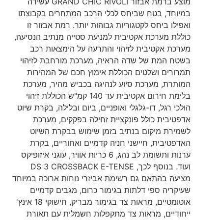
מוצע ברמת אבזור GRAND CHIC RIVOLI עשירה
במיוחד, בטח שביחס לכלי הרכב המתחרים בקבוצתו
ואפילו ביחס לקטגוריות גבוהות יותר. רמת אבזור זו
כוללת מערכת אקטיבית למניעת סטייה מנתיב הנסיעה,
מערכת אקטיבית לזיהוי והתרעה על הימצאות רכב
בשטח המת של שדה הראיה, מערכת מורחבת לזיהוי
תמרורים ושלטים הכוללת אימוץ חכם של המהירות
המותרת, מערכת סיוע לנהיגה בכביש מהיר, מערכת
בלימת חירום אקטיבית עד 140 קמ"ש הכוללת זיהוי
הולכי רגל, דו-גלגלי ואופניים, ביום ובלילה, בקרת שיוט
אדפטיבית כולל פונקציית זחילה בפקקים, מערכת
לשמירת מיקום בנתיב בזמן שימוש בבקרת השיוט
האדפטיבית, חיישני חניה קדמיים ואחוריים, בקרת
ערנות ותשומת לב נהג, 6 כריות אוויר, עוגני איזופיקס
ועוד. בנוסף לכך, DS 3 CROSSBACK E-TENSE
מציעה בהתאם גם רשימת אביזרי נוחות ארוכה במיוחד
שעיקריה ספי דלתות בגימור כרום, מגבים קדמיים
אוטומטיים, מראות צד בגימור מבריק, חישוקי 18 אינץ'
ייחודיים, מראות צד מתקפלות חשמלית עם תאורת