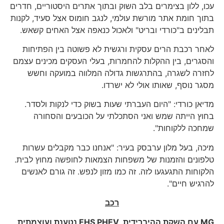
עכו, ללון בצימרים בלב השוק ובתוך אתרים היסטוריים, חדרים
בתוך חומת אתר מורשת עולמי, לנגב חומוס אצל סעיד, לקנות
תבלינים ב"כורדי ובריט" ולאכול כנאפה אצל האחים קשאש.
לאחר רכבת הרים עסקית ורגשית לא פשוטה בין הפתיחות
והסגרים, בין ההקלות להחמרות, בעלי העסקים מכינים עצמם
לחזרה לשגרה, בהתרגשות גדולה המלווה במועקה וחשש
מסגר נוסף, שאותו אולי לא ישרדו.
מדיאן כורדי: "היום העברתי שעות בשוק כדי לנקות ולסדר.
בחוץ הייתה שמש ואני הסתכלתי על הכובעים והסחורה
שמחכה ללקוחות".
מיכה, בעל מלון ערבסק בעיר: "אנחנו כבר מקבלים עשרות
טלפונים והזמנות של משפחות הצמאות לחופשה מחוץ לבית.
הלקוחות התגעגעו לזה. זה כמו מזון לנפש. זה גורם לאנשים
להרגיש חיים".
רכב
MG
עם השקת ההיברידית
EHS PHEV
נטענת ועוצמתית