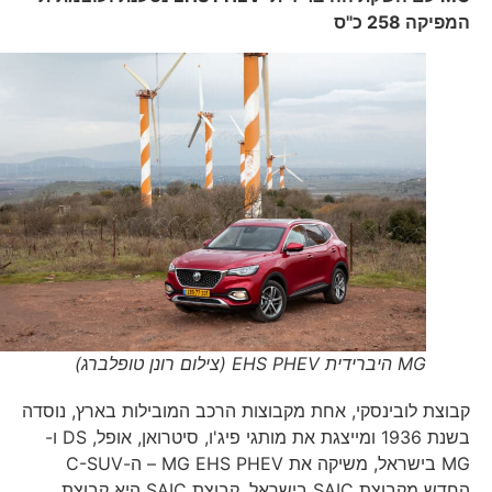
המפיקה 258 כ"ס
MG היברידית EHS PHEV (צילום רונן טופלברג)
קבוצת לובינסקי, אחת מקבוצות הרכב המובילות בארץ, נוסדה
בשנת 1936 ומייצגת את מותגי פיג'ו, סיטרואן, אופל, DS ו-
MG בישראל, משיקה את MG EHS PHEV – ה-C-SUV
החדש מקבוצת SAIC בישראל. קבוצת SAIC היא קבוצת