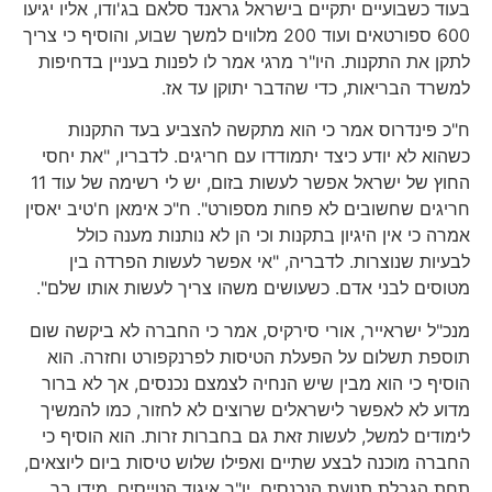
בעוד כשבועיים יתקיים בישראל גראנד סלאם בג'ודו, אליו יגיעו
600 ספורטאים ועוד 200 מלווים למשך שבוע, והוסיף כי צריך
לתקן את התקנות. היו"ר מרגי אמר לו לפנות בעניין בדחיפות
למשרד הבריאות, כדי שהדבר יתוקן עד אז.
ח"כ פינדרוס אמר כי הוא מתקשה להצביע בעד התקנות
כשהוא לא יודע כיצד יתמודדו עם חריגים. לדבריו, "את יחסי
החוץ של ישראל אפשר לעשות בזום, יש לי רשימה של עוד 11
חריגים שחשובים לא פחות מספורט". ח"כ אימאן ח'טיב יאסין
אמרה כי אין היגיון בתקנות וכי הן לא נותנות מענה כולל
לבעיות שנוצרות. לדבריה, "אי אפשר לעשות הפרדה בין
מטוסים לבני אדם. כשעושים משהו צריך לעשות אותו שלם".
מנכ"ל ישראייר, אורי סירקיס, אמר כי החברה לא ביקשה שום
תוספת תשלום על הפעלת הטיסות לפרנקפורט וחזרה. הוא
הוסיף כי הוא מבין שיש הנחיה לצמצם נכנסים, אך לא ברור
מדוע לא לאפשר לישראלים שרוצים לא לחזור, כמו להמשיך
לימודים למשל, לעשות זאת גם בחברות זרות. הוא הוסיף כי
החברה מוכנה לבצע שתיים ואפילו שלוש טיסות ביום ליוצאים,
תחת הגבלת תנועת הנכנסים. יו"ר איגוד הטייסים, מידן בר,