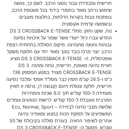
חרישית ומבודדת עבור נוסעי הרכב. לשם כך, נעשה
שימוש נרחב מאוד בחומרי בידוד בכל מעטפת הרכב,
במתכות עבות בקורות הדלתות, בחלונות מעובים
ובשמשה קדמית אקוסטית.
נוח, שקט וחזק: מתלי DS 3 CROSSBACK E-TENSE
החדש עברו כיול ייעודי אשר שומר על איכויות נסיעה
גבוהות והנאה מהנהיגה. מיקום הסוללה בתחתית רצפת
הרכב יוצר מרכז כובד נמוך מאוד יחד עם חלוקת משקל
אופטימלית, ה- DS 3 CROSSBACK E-TENSE מציע
חוויית נהיגה מאוזנת, חרישית, נוחה ומהנה. DS 3
CROSSBACK E-TENSE מצויד במנוע המספק 136
כ"ס ו-26.5 קג"מ הזמין כבר מסל"ד אפסי ומלבד נסיעה
חרישית, חלקה ונטולת זיהום (קבוצה 1), גרסה זו תאיץ
מעמידה ל-100 קמ"ש תוך 9.0 שניות והמהירות
המרבית מוגבלת ל-150 קמ"ש. לרשות הנוהגים עומדים
שלושה מצבי נהיגה לבחירה – Eco, Normal, Sport
המשפיעים על תפוקת הכוח במנוע ומאפייני נהיגה
אחרים לשיפור החוויה. בעזרת סוללה בקיבולת של 50
קוט"ש, מסוגל ה- DS 3 CROSSBACK E-TENSE