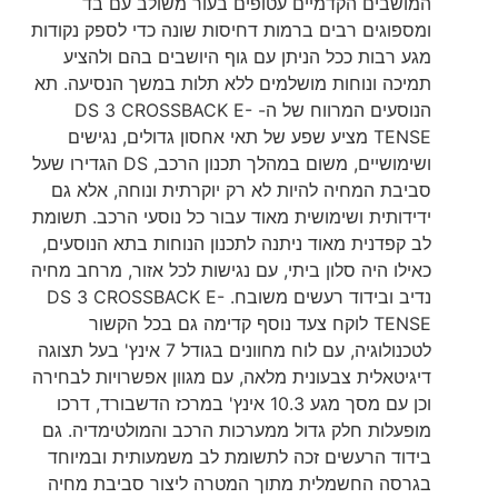
המושבים הקדמיים עטופים בעור משולב עם בד
ומספוגים רבים ברמות דחיסות שונה כדי לספק נקודות
מגע רבות ככל הניתן עם גוף היושבים בהם ולהציע
תמיכה ונוחות מושלמים ללא תלות במשך הנסיעה. תא
הנוסעים המרווח של ה- DS 3 CROSSBACK E-
TENSE מציע שפע של תאי אחסון גדולים, נגישים
ושימושיים, משום במהלך תכנון הרכב, DS הגדירו שעל
סביבת המחיה להיות לא רק יוקרתית ונוחה, אלא גם
ידידותית ושימושית מאוד עבור כל נוסעי הרכב. תשומת
לב קפדנית מאוד ניתנה לתכנון הנוחות בתא הנוסעים,
כאילו היה סלון ביתי, עם נגישות לכל אזור, מרחב מחיה
נדיב ובידוד רעשים משובח. DS 3 CROSSBACK E-
TENSE לוקח צעד נוסף קדימה גם בכל הקשור
לטכנולוגיה, עם לוח מחוונים בגודל 7 אינץ' בעל תצוגה
דיגיטאלית צבעונית מלאה, עם מגוון אפשרויות לבחירה
וכן עם מסך מגע 10.3 אינץ' במרכז הדשבורד, דרכו
מופעלות חלק גדול ממערכות הרכב והמולטימדיה. גם
בידוד הרעשים זכה לתשומת לב משמעותית ובמיוחד
בגרסה החשמלית מתוך המטרה ליצור סביבת מחיה