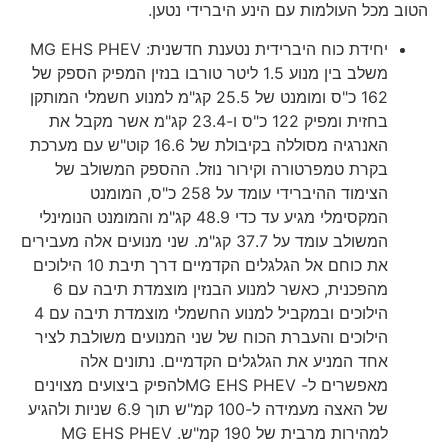
הטוב מכל העולמות עם הינע היברידי נטען.
יחידת כוח היברידית נטענת חדשנית: MG EHS PHEV
משלב בין מנוע 1.5 ליטר טורבו בנזין המפיק הספק של
162 כ"ס ומומנט של 25.5 קג"מ למנוע חשמלי המותקן
בחזית ומפיק 122 כ"ס ו-23.4 קג"מ אשר מקבל את
האנרגיה מסוללה בקיבולת של 16.6 קוט"ש עם מערכת
בקרת טמפרטורה וקירור נוזל. ההספק המשולב של
הצימוד ההיברידי עומד על 258 כ"ס, המומנט
המקסימלי מגיע עד כדי 48.9 קג"מ והמומנט הנומינלי
המשולב עומד על 37.7 קג"מ. שני מנועים אלה מעבירים
את כוחם אל הגלגלים הקדמיים דרך תיבת 10 הילוכים
מהפכנית, כאשר למנוע הבנזין מוצמדת תיבה עם 6
הילוכים ובמקביל למנוע החשמלי מוצמדת תיבה עם 4
הילוכים והעברת הכוח של שני המנועים משולבת לציר
אחד המניע את הגלגלים הקדמיים. נתונים אלה
מאפשרים ל- MG EHS PHEVלהפיק ביצועים מצוינים
של האצה מעמידה ל-100 קמ"ש תוך 6.9 שניות ולהגיע
למהירות מרבית של 190 קמ"ש. MG EHS PHEV