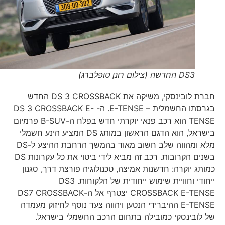
DS3 החדשה (צילום רונן טופלברג)
חברת לובינסקי, משיקה את DS 3 CROSSBACK החדש
בגרסתו החשמלית – E-TENSE. ה- DS 3 CROSSBACK E-
TENSE הוא רכב פנאי יוקרתי חדש בפלח ה-B-SUV פרמיום
בישראל, הוא הדגם הראשון במותג DS המציע הינע חשמלי
מלא ומהווה שלב חשוב מאוד בהמשך הרחבת ההיצע ל-DS
בשנים הקרובות. רכב זה מביא לידי ביטוי את כל עקרונות DS
כמותג יוקרה: חדשנות אמיצה, טכנולוגיה פורצת דרך, סגנון
ייחודי וחוויית שימוש ייחודית של הלקוחות. DS3
CROSSBACK E-TENSE יצטרף אל ה-DS7 CROSSBACK
E-TENSE ההיברידי הנטען ויהווה צעד נוסף לחיזוק מעמדה
של לובינסקי כמובילה בתחום הרכב החשמלי בישראל.