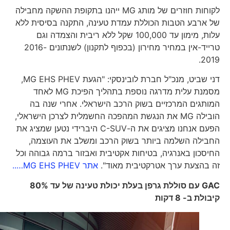
לקוחות חוזרים של מותג MG ייהנו בתקופת ההשקה מחבילה
של ארבע הטבות הכוללת עמדת טעינה, התקנה בסיסית ללא
עלות, מימון עד 100,000 שקל ללא ריבית והצמדה וגם
טרייד-אין במחיר מחירון (בכפוף לתקנון) לשנתונים 2016-
2019.
דני שביט, מנכ"ל חברת לובינסקי: "הגעת MG EHS PHEV,
מסמנת עלית מדרגה נוספת בתהליך הפיכת MG לאחד
המותגים המרכזיים בשוק הרכב הישראלי. אחרי שנה בה
הובילה MG את הנגשת המהפכה החשמלית לצרכן הישראלי,
הפעם אנחנו מציגים את ה-C-SUV היברידי נטען שמציג את
החבילה השלמה ביותר בשוק הרכב ומשלב את העוצמה,
החיסכון באנרגיה, בטיחות אקטיבית ואבזור ברמה גבוהה וכל
זה בהצעת ערך אטרקטיבית מאוד".
אתר MG EHS PHEV…..
GAC
עם סוללת גרפן בעלת יכולת טעינה של עד 80%
קיבולת ב- 8 דקות