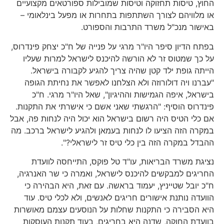
החוץ, טיסות תחזוקה וטיסות שמובילות ספורטאים מקצועיים
או מלוויהם לצורך השתתפות בתחרות או מפעל בינלאומי –
באישור מנכ"ל משרד התרבות והספורט.
בפתח הדיון סיפר היו"ר מרגי על פנייה של ח"כ יצחק פינדרוס,
על כך שמטוס זר לא הורשה להיכנס לישראל למרות שעליו
הייתה גופת ילד קטן שהיה צריך להגיע לקבורה בישראל.
"עברנו ויה דולורוזה ולא הצלחנו לאפשר את נחיתת הגופה
בישראל, איפה הגמישות וההיגיון", שאל היו"ר מרגי. ח"כ
פינדרוס הוסיף: "הרגשתי שאני אשם כי אישרתי את התקנות.
אם כלי הטיס היה רשום בישראל הוא יכול היה לנחות פה, אבל
במקרה הזה הציעו לו לנחות בעמאן ולהגיע לישראל ברכב. מה
ההבדל במקרה הזה בין כלי טיס זר לישראלי?".
נציגת משרד הבריאות, עו"ד טל פוקס, התייחסה לוועדת
החריגים למבקשים להיכנס לישראל, ואמרה כי שר האנרגיה,
ח"כ יובל שטייניץ, יעמוד בראשה. עם זאת, היא הבהירה כי
הוועדה נותנת אישורים חריגים לאנשים, ולא לכלי טיס. עוד
היא הסבירה כי התקנות שחלות על הנוסעים עצמם מאושרות
בוועדת החוקה, שדנה היא בחריגים, בעוד תקנות העוסקות