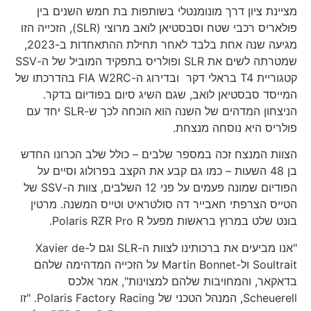
מציינת ציון דרך מונומנטלי בשותפות בת חמש השנים בין
פולאריס רכבי שטח וסבסטיאן לואב מרוצי (SLR), הזכייה הזו
מגיעה שנה אחת בלבד לאחר תחילת ההתאחדות ב-2023,
שמטרתה לשים את SLR ופולריס בתפקיד המוביל של ה-SSV
קטגוריית T4 בראלי דקר ובדירוג ה-FIA W2RC בהדרכתו של
המייסד סבסטיאן לואב, שגם השיג סיום בפודיום בדקר.
הניצחון המדהים של השנה הוא הוכחה לכך ש-SLR יחד עם
פולריס היא נוסחה מנצחת.
הצוות המנצח זכה במספר שלבים – כולל שלב הכרונו החדש
בן 48 השעות – כמו גם קבע את הקצב בפרולוג וסיים על
הפודיום שמונה פעמים על פני 12 השלבים, צוות ה-SSV של
הטייס הצרפתי חאבייר דה סולטראיט וטייס המשנה. מרטין
בונט שלט במרוץ בראשות מפעל Polaris RZR Pro R.
"אנו מביעים את ברכותינו לצוות ה-SLR וגם ל-Xavier de
Soultrait ול-Martin Bonnet על הזכייה המדהימה שלהם
בדאקאר, והמחויבות שלהם למצוינות", אמר אלכס
Scheuerell, המנהל הטכני של Polaris Factory Racing. "זו