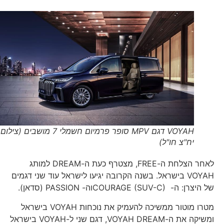
VOYAH דגם MPV סופר פרמיום חשמלי 7 מושבים (צילום
יח"צ חו"ל)
לאחר הצלחת ה-FREE, מצטרף כעת ה-DREAM למותג
VOYAH בישראל. בשנה הקרובה יגיעו לישראל עוד שני דגמים
של היצרן: ה- COURAGE (SUV-C)וה- PASSION (סדאן).
מטרו מוטור ממשיכה להעמיק את נוכחות VOYAH בישראל
ומשיקה את ה-VOYAH DREAM, דגם שני ל-VOYAH בישראל