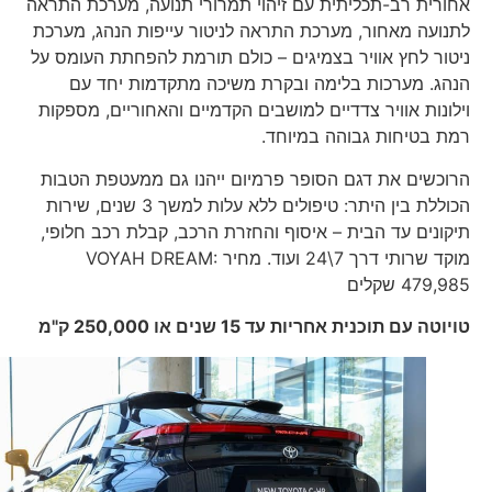
אחורית רב-תכליתית עם זיהוי תמרורי תנועה, מערכת התראה
לתנועה מאחור, מערכת התראה לניטור עייפות הנהג, מערכת
ניטור לחץ אוויר בצמיגים – כולם תורמת להפחתת העומס על
הנהג. מערכות בלימה ובקרת משיכה מתקדמות יחד עם
וילונות אוויר צדדיים למושבים הקדמיים והאחוריים, מספקות
רמת בטיחות גבוהה במיוחד.
הרוכשים את דגם הסופר פרמיום ייהנו גם ממעטפת הטבות
הכוללת בין היתר: טיפולים ללא עלות למשך 3 שנים, שירות
תיקונים עד הבית – איסוף והחזרת הרכב, קבלת רכב חלופי,
מוקד שרותי דרך 7\24 ועוד. מחיר VOYAH DREAM:
479,985 שקלים
טויוטה עם תוכנית אחריות עד 15 שנים או 250,000 ק"מ