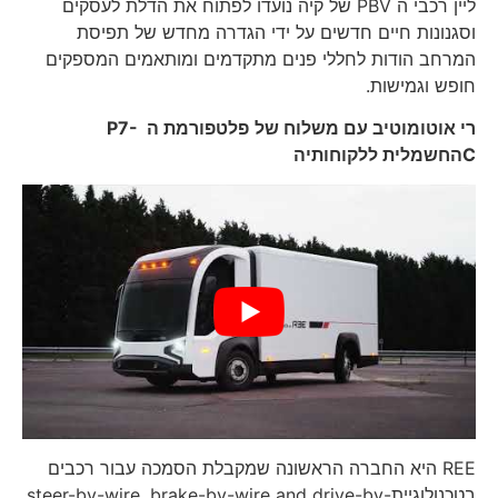
ליין רכבי ה PBV של קיה נועדו לפתוח את הדלת לעסקים
וסגנונות חיים חדשים על ידי הגדרה מחדש של תפיסת
המרחב הודות לחללי פנים מתקדמים ומותאמים המספקים
חופש וגמישות.
רי אוטומוטיב עם משלוח של
פלטפורמת ה
P7-
C
החשמלית ללקוחותיה
REE היא החברה הראשונה שמקבלת הסמכה עבור רכבים
בטכנולוגייתsteer-by-wire, brake-by-wire and drive-by-