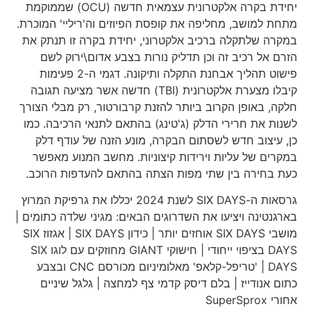
יחידת בקרה אלקטרונית עצמאית חדשה (OCU) שממוקמת
מתחת למושב, מחליפה את קופסת הפיוזים וה'ריליי' המוכרת.
במקרה שלתקלה ברכיב אלקטרוני, יחידת בקרה זו תנתק את
הזרם אל רכיב זה וכן תדליק נורות בצבע אדום\ירוק לשם
פישוט תהליך אבחנת התקלה ותיקונה. דגמי ה-2 פעימות
קיבלו מצערת אלקטרונית (TBI) חדשה אשר מציעה תגובה
חלקה, באופן הקרוב ביותר להזנת קרבורטור, רק מבלי הצורך
לשנות את חרירי הדלק (ג'טינג) בהתאם לתנאי הרכיבה. כמו
כן, עיצוב חדש לשסתום הבקרה, מונע הזנה של עודף דלק
במקרים של עליות וירידות קיצוניות. מחשב המנוע מאפשר
כעת בחירה בין שתי מפות הצתה בהתאם להעדפות הרוכב.
גרסאות ה-SIX DAYS לשנת 2024 יכללו את גרפיקת המרוץ
בארגנטינה ויציעו את השדרוגים הבאים: מגיני שלדה כתומים |
מושבי SIX DAYS אוחזים יותר | כידון SIX DAYS | אגזוז SIX
DAYS בציפוי ייחודי | חישוקי GIANT מחוזקים עם לוגו SIX
DAYS | 'טריפל-קלאפ' מאלומיניום מכורסם CNC ובצבע
כתום אנודייז | בלם דיסק קדמי צף למחצה | גלגל שיניים
אחורי SuperSprox