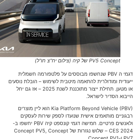
PV5 Concept של קיה (צילום יח"צ חו"ל)
דגמי ה PBV שנחשפו מבוססים על פלטפורמה חשמלית
ייעודית ומודולרית להתאמה מיטבית לשימוש – הובלת נוסעים
או מטען. תחילת ייצור מתוכננת לשנת 2025 – אז גם יחל
הייבוא הסדיר לישראל.
Kia Platform Beyond Vehicle (PBV) הוא ליין מוצרים
רבגוניים מותאמים אישית שנועדו לספק שירות לעסקים
ולאנשים פרטיים. חמישה דגמי קונספט קיה PBV יחשפו ב-
CES 2024 – שלוש נגזרות של Concept PV5, Concept
PV7 ו-Concept PV1.