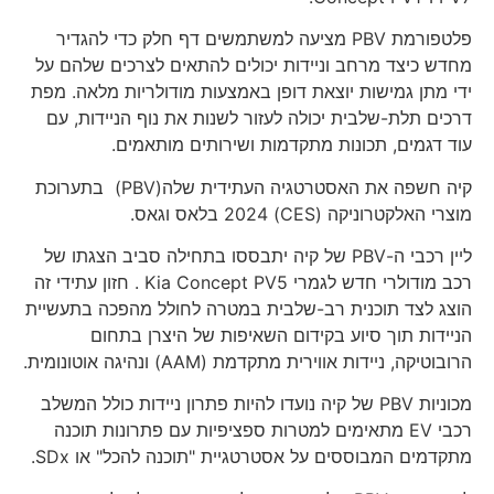
פלטפורמת PBV מציעה למשתמשים דף חלק כדי להגדיר
מחדש כיצד מרחב וניידות יכולים להתאים לצרכים שלהם על
ידי מתן גמישות יוצאת דופן באמצעות מודולריות מלאה. מפת
דרכים תלת-שלבית יכולה לעזור לשנות את נוף הניידות, עם
עוד דגמים, תכונות מתקדמות ושירותים מותאמים.
קיה חשפה את האסטרטגיה העתידית שלה(PBV) בתערוכת
מוצרי האלקטרוניקה (CES) 2024 בלאס וגאס.
ליין רכבי ה-PBV של קיה יתבססו בתחילה סביב הצגתו של
רכב מודולרי חדש לגמרי Kia Concept PV5 . חזון עתידי זה
הוצג לצד תוכנית רב-שלבית במטרה לחולל מהפכה בתעשיית
הניידות תוך סיוע בקידום השאיפות של היצרן בתחום
הרובוטיקה, ניידות אווירית מתקדמת (AAM) ונהיגה אוטונומית.
מכוניות PBV של קיה נועדו להיות פתרון ניידות כולל המשלב
רכבי EV מתאימים למטרות ספציפיות עם פתרונות תוכנה
מתקדמים המבוססים על אסטרטגיית "תוכנה להכל" או SDx.