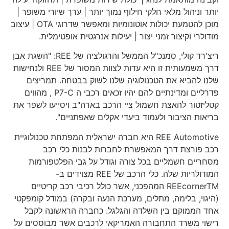
יותר וניהול מלאי חלקי חילוף נמוך יותר | ערך שיורי משופר |
מוכן להטמעת יכולות אוטונומיות ומאפשר שדרוגי OTA | עיצוב
מודולרי וקיצור זמני יצור | יעילות אנרגטית אופטימלית.
ריצ'רד קולי, סמנכ"ל הממשל והרגולציה של REE: "השגת אבן
דרך משמעותית זו היא עדות לצוות המסור של REE ולנחישות
שלנו להביא את הטכנולוגיה שלנו לשוק בבטחה. תמריצים
פדרליים ומדינתיים להם יהיו זכאים רכבי ה P7-C , מהווים
קטליזטור להאצת חשמול ציי הרכב בארה"ב ויסייעו לשפר את
בריאות הציבור ולעמוד ביעדי אקלים שאפתניים".
REE Automotive היא חברה ישראלית המפתחת טכנולוגיית
רכב פורצת דרך המאפשרת לחברות לבנות כלי רכב
מסחריים חשמליים בכל צורה וגודל על גבי הפלטפורמות
המודולריות שלה. כלי הרכב של REE מצוידים ב-
REEcornerTM המהפכני, אשר כולל רכיבי רכב קריטיים
(היגוי, בלימה, מתלים, מערכת הנעה ובקרה) במודל קומפקטי
אחד הממוקם בין השלדה והגלגל. כחברה הראשונה לקבל
רישוי משרד התחבורה האמריקאי לרכבים אשר מבוססים על