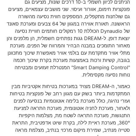
הניתנים לכיוון חשמלי ב-10 דרכים שונות, מציעים גם
פונקציות חימום, אוורור ועיסוי. שני מושבים עצמאיים, מציעים
גם שולחנות מתקפלים, המספקים חווית נסיעה מהשורה
הראשונה. תאורת אווירה במגוון של 64 צבעים ומערכת סאונד
של Dynaudio הכוללת 10 רמקולים חותמים חוויית נסיעה
יוצאת דופן. ל-DREAM גגות נפתחים חשמלית, הן מלפנים והן
מאחור התומכים במבנה הבהיר והמרווח של הפנים. מערכת
מתלי אוויר מתקדמת עם בולמי אוויר מאפשרת שיכוך מתכוונן
בגובה, קשיות ורכות באמצעות מערכת בקרת שיכוך חכמה
"Smart Damping Control" המנטרלת זעזועים ומבטיחה
נוחות נסיעה מקסימלית.
כאמור, ה-DREAM מצויד במערכות בטיחות אקטיביות מבין
המתקדמות ביותר בשוק עם מגוון רחב של פונקציות בטיחות
ועזרי נהיגה, כולל מערכת בלימה אוטונומיות בנסיעה לפנים
ולאחור, מערכת לחניה אוטונומית, מערכת התראה למניעת
התנגשות, מערכת התראה לשטח מת, מצלמות היקפיות
360°, מערכת ראיית לילה, בקרת שיוט אדפטיבית, התראת
סטייה מנתיב, שמירת מיקום מרכזי בנתיב, מצלמת מראה