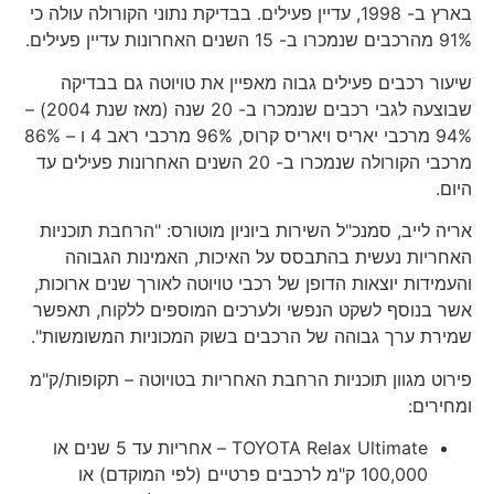
בארץ ב- 1998, עדיין פעילים. בבדיקת נתוני הקורולה עולה כי
91% מהרכבים שנמכרו ב- 15 השנים האחרונות עדיין פעילים.
שיעור רכבים פעילים גבוה מאפיין את טויוטה גם בבדיקה
שבוצעה לגבי רכבים שנמכרו ב- 20 שנה (מאז שנת 2004) –
94% מרכבי יאריס ויאריס קרוס, 96% מרכבי ראב 4 ו – 86%
מרכבי הקורולה שנמכרו ב- 20 השנים האחרונות פעילים עד
היום.
אריה לייב, סמנכ"ל השירות ביוניון מוטורס: "הרחבת תוכניות
האחריות נעשית בהתבסס על האיכות, האמינות הגבוהה
והעמידות יוצאות הדופן של רכבי טויוטה לאורך שנים ארוכות,
אשר בנוסף לשקט הנפשי ולערכים המוספים ללקוח, תאפשר
שמירת ערך גבוהה של הרכבים בשוק המכוניות המשומשות".
פירוט מגוון תוכניות הרחבת האחריות בטויוטה – תקופות/ק"מ
ומחירים:
TOYOTA Relax Ultimate – אחריות עד 5 שנים או
100,000 ק"מ לרכבים פרטיים (לפי המוקדם) או