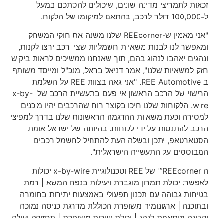
זכאות לתמריצי מדינה שונים, שיכולים להסתכם במעל
ל-100,000 דולר לרכב, בהתאם למיקומו של הלקוח.
"אני מאמין ש-REEcorner שלנו משנה את חוקי המשחק
ומאפשר לנו לבנות משאיות חשמליות שציי רכב ירצו לקנות,
ונהגים יאהבו לנהוג בהם, תוך שאנחנו ממשיכים לראות ביקוש
חזק למשאיות שלנו", אמר דניאל בראל, מנכ"ל ומייסד משותף
ב REE Automotive. "אני גאה בצוות REE על השלמת
הרישוי של הרכב הראשון אי פעם בתעשיית הרכב של x-by-
wire. הלקוחות שלנו חיכו בקוצר רוח שהרכבים יהיו מוכנים
למסירה וכעת משאיות ההדגמה הראשונות שלנו בדרך למפיצי
הרכב להתנסות על ידי לקוחות. בהיותה של ישראל אומת
הסטארטאפ, יתכן ובשלה העת להתחיל לחשמל רכבים
המבוססים על התעשייה הישראלית".
ה REEcorner™ של REE וטכנולוגיית x-by-wire יכולות
לאפשר: יכולת תמרון מוגברת ויעילות בנפח המשא | רמת
בטיחות גבוהה עם תכנון תפעולי באמצעות יתירות בחומרה
ובתוכנה | ארגונומיה משופרת הכוללת מדרגת כניסה נמוכה
וקבינה מותאמת לנהג | יכולת שירות משופרת | תחזוקה יעילה