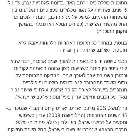
התוכנית כוללת כיסוי רחב מאד, בדומה לאחריות יצרן, עד גיל
5 שנים, ואחריות על מגוון מכלולים ספציפיים המשתנים בין
משפחות הדגמים, למשל על מנוע הרכב, תיבת הילוכים וכו'
החל מהשנה השישית (לפירוט המלא ראו טבלה בהמשך
ותקנון התוכנית).
בנוסף, במהלך כל תקופת האחריות הלקוחות יקבלו ללא
תוספת תשלום, שירותי דרך וגרירה.
רכבי טויוטה ידועים באמינות לאורך שנים ארוכות, דבר שבא
לידי ביטוי בין היתר בשביעות רצון גבוהה בנאמנות לקוחות
וכמובן בשמירת ערך לאורך שנים. מבדיקה המבוססת על
נתוני משרד התחבורה לגבי דגמים בולטים ופופולריים
הנמכרים בישראל לאורך תקופה ארוכה, עולה כי שיעור גבוה
מאד של רכבים ותיקים עדיין פעיל ונוסע על כבישי ישראל.
כך למשל, 96% מרכבי יאריס, יאריס קרוס וראב 4 שנמכרו ב-
15 השנים האחרונות (החל משנת 2009) עדיין בשימוש
ונוסעים על כבישי ישראל. ראוי לציין כי לא פחות מ- 95%
מרכבי הראב4 שנמכרו אי פעם בישראל, החל משנת ההשקה