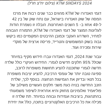
2024 KTM SIXDAYS (צילום יח"צ חו"ל)
דגמי האנדורו של KTM מהווים כבר שנים רבות את מרכז
המסה של שוק האנדורו בישראל, עם נתח שוק של בין 42
ל-49 אחוז ב- 5 השנים האחרונות. הובלה זו נשמרת הודות
לעליונות המוצר של דגמי האנדורו של KTM, התמורה הגבוהה
למחיר, השדרוג העקבי וכמובן ההיבטים המקומיים כמו ביקוש
גבוה בשוק המשומשים והטרייד, פריסה ארצית של מוקדי
שירות ומכירה ועוד.
עבור שנת 2024, דגמי האנדורו עברו חידוש מקיף במיוחד
שכולל 95% חלקים חדשים לגמרי. החידוש העיקרי כולל שלדה
חדשה לגמרי שתוכננה להציע תחושות משופרות לרוכב,
ספיגה טובה יותר של עומסי הרכיבה, להציע יציבות משופרת
בכל תנאי ובדיוק את הגמישות הנחוצה. בנוסף לכך, שלדת
הזנב החדשה בנויה כעת משני חלקים העשויים משילוב של
פוליאמיד ואלומיניום מחוזק והיא אחראית לשיפור משמעותי
בהתנהגות, ביציבות ועמידות גבוהה במיוחד. תת שלדה זו
מכילה את כל הרכיבים האלקטרוניים בתוכה, כולל את יחידת