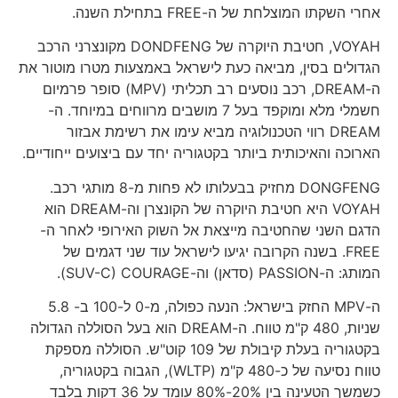
אחרי השקתו המוצלחת של ה-FREE בתחילת השנה.
VOYAH, חטיבת היוקרה של DONDFENG מקונצרני הרכב
הגדולים בסין, מביאה כעת לישראל באמצעות מטרו מוטור את
ה-DREAM, רכב נוסעים רב תכליתי (MPV) סופר פרמיום
חשמלי מלא ומוקפד בעל 7 מושבים מרווחים במיוחד. ה-
DREAM רווי הטכנולוגיה מביא עימו את רשימת אבזור
הארוכה והאיכותית ביותר בקטגוריה יחד עם ביצועים ייחודיים.
DONGFENG מחזיק בבעלותו לא פחות מ-8 מותגי רכב.
VOYAH היא חטיבת היוקרה של הקונצרן וה-DREAM הוא
הדגם השני שהחטיבה מייצאת אל השוק האירופי לאחר ה-
FREE. בשנה הקרובה יגיעו לישראל עוד שני דגמים של
המותג: ה-PASSION (סדאן) וה-SUV-C) COURAGE).
ה-MPV החזק בישראל: הנעה כפולה, מ-0 ל-100 ב- 5.8
שניות, 480 ק"מ טווח. ה-DREAM הוא בעל הסוללה הגדולה
בקטגוריה בעלת קיבולת של 109 קוט"ש. הסוללה מספקת
טווח נסיעה של כ-480 ק"מ (WLTP), הגבוה בקטגוריה,
כשמשך הטעינה בין 20%-80% עומד על 36 דקות בלבד