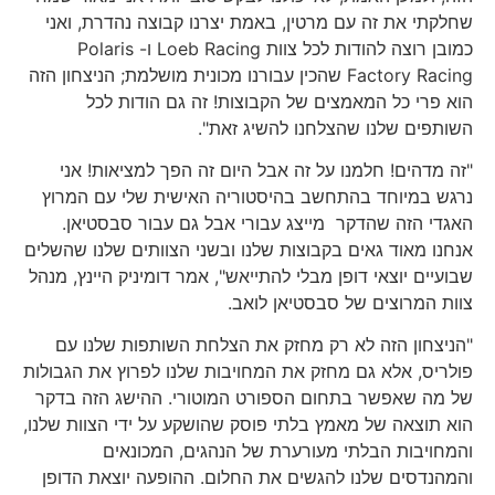
שחלקתי את זה עם מרטין, באמת יצרנו קבוצה נהדרת, ואני
כמובן רוצה להודות לכל צוות Loeb Racing ו- Polaris
Factory Racing שהכין עבורנו מכונית מושלמת; הניצחון הזה
הוא פרי כל המאמצים של הקבוצות! זה גם הודות לכל
השותפים שלנו שהצלחנו להשיג זאת".
"זה מדהים! חלמנו על זה אבל היום זה הפך למציאות! אני
נרגש במיוחד בהתחשב בהיסטוריה האישית שלי עם המרוץ
האגדי הזה שהדקר מייצג עבורי אבל גם עבור סבסטיאן.
אנחנו מאוד גאים בקבוצות שלנו ובשני הצוותים שלנו שהשלים
שבועיים יוצאי דופן מבלי להתייאש", אמר דומיניק היינץ, מנהל
צוות המרוצים של סבסטיאן לואב.
"הניצחון הזה לא רק מחזק את הצלחת השותפות שלנו עם
פולריס, אלא גם מחזק את המחויבות שלנו לפרוץ את הגבולות
של מה שאפשר בתחום הספורט המוטורי. ההישג הזה בדקר
הוא תוצאה של מאמץ בלתי פוסק שהושקע על ידי הצוות שלנו,
והמחויבות הבלתי מעורערת של הנהגים, המכונאים
והמהנדסים שלנו להגשים את החלום. ההופעה יוצאת הדופן