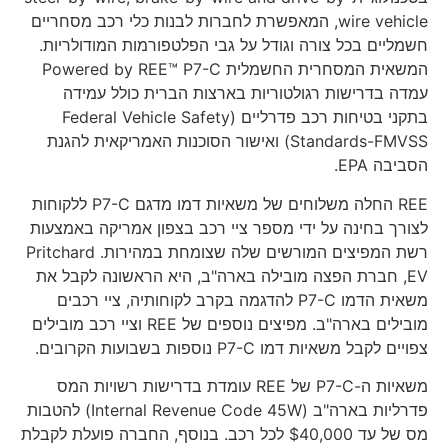
wire vehicle, המאפשרת לחברות לבנות כלי רכב מסחריים
חשמליים בכל צורה וגודל על גבי הפלטפורמות המודולריות.
המשאית המסחרית החשמלית Powered by REE™ P7-C
עמדה בדרישות רגולטוריות בארצות הברית כולל עמידה
בתקני בטיחות רכב פדרליים (Federal Vehicle Safety
Standards-FMVSS) ואישור הסוכנות האמריקאית להגנת
הסביבה EPA.
REE החלה משלוחים של משאיות דמו מדגם P7-C ללקוחות
לצורך בחינה על ידי מספר ציי רכב בצפון אמריקה באמצעות
רשת המפיצים המורשים שלה שצומחת במהירות. Pritchard
EV, חברת הפצה מובילה בארה"ב, היא הראשונה לקבל את
משאית הדמו P7-C להדגמה בקרב לקוחותיה, ציי רכבים
מובילים בארה"ב. מפיצים נוספים של REE וציי רכב מובילים
צפויים לקבל משאיות דמו P7-C נוספות בשבועות הקרובים.
משאיות ה-P7-C של REE עומדת בדרישות רשויות המס
פדרליות בארה"ב (Internal Revenue Code 45W) להטבות
מס של עד $40,000 לכל רכב. בנוסף, החברה פועלת לקבלת