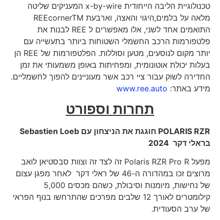
טכנולוגיית הליבה הייחודית x-by-wire המעניקים שליטה
מלאה על בלמים,היגוי והאצה, וארבעת REEcornerTM
התואמים אחד לשני, אלו מאפשרים ל REE לבנות את
פלטפורמות הרכב החשמלי השטוחות ביותר בתעשייה עם
יותר מקום לנוסעים, מטען וסוללות. הפלטפורמות של REE הן
בעלות יכולת אוטונומית, ומפחיתות באופן משמעותי את זמן
החדירה לשוק עבור ציי רכב אשר מעוניינים להפוך לחשמליים.
מידע באתר:
www.ree.auto
תחרות וספורט
POLARIS RZR
חוגגת את הניצחון עם
Sebastien Loeb
בראלי דקר 2024
מפעל Polaris RZR Pro R זה לצד זה וצוות סבסטיאן לואב
מרוצים זכו במהדורה ה-46 של ראלי דקר לאחר מפגן עצום
של נחישות, מיומנות וסיבולת, כשהם מכסים 5,000
קילומטרים לאורך 12 שלבים מפרכים שהתרחשו בנוף הפראי
של ערב הסעודית.