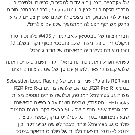
של אקסבייר ומרטין היא עדות למסירות, לכישרון ולסינרגיה
הבלתי חלקה בינם לבין ה-Polaris RZR; רכב שבהחלט הוכיח
את יכולתו השבוע, ואנו מצפים להישגים שעדיין צפויים להגיע
כחלק משיתוף הפעולה המתמשך שלנו עם פולריס".
חברי הצוות של סבסטיאן לואב למרוץ, #405 פלורנט וייסדה
וניקולס ריי, סיפקו ניצחון שלב פנטסטי בסוף דקר בשלב 12,
והכניס אותם לעשירייה הראשונה של הדירוג הכללי.
כשהיא הגדילה את נוכחותה בראלי דקר השנה, פולריס ראתה
שלוש קבוצות יוצאות למרוץ עם סך של שמונה צוותים רצים.
הוא Polaris RZR: שני הצוותים של Sébastien Loeb Racing
במפעל RZR Pro R, כמו גם שלושה צוותים ב-RZR Pro R
מצוות Xtremeplus המנוסה, ושלושה צוותים נוספים מצוות
TH-Trucks הספרדי, שרצים השנה עבור בפעם הראשונה
בקטגוריית SSV. הזכייה של SLR בראלי דקר השנה מסמנת
שבעה ניצחונות בסך הכל לפולריס בדקר, כאשר קבוצת
פולריס Xtremeplus זכתה בעבר לשישה גביעי דקר בין
2012 ל-2017. תוצאות כלליות של פולריס בדאקר 2024: