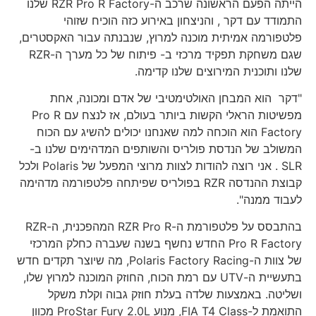
הייתה הפעם הראשונה שרכב ה-RZR Pro R Factory שלנו
התמודד עם דקר , והניצחון באירוע כזה הוכיח שזוהי
פלטפורמה אמיתית מוכנה למרוץ, שנבנתה עבור האקסטרים,
שגם משחקת תפקיד מרכזי ב- פיתוח של כל מערך ה-RZR
שלנו ותוכנית המירוצים שלנו קדימה.
"דקר הוא המבחן האולטימטיבי של אדם ומכונה, אחת
מפשיטות הראלי הקשות ביותר בעולם, אז לנצח עם Pro R
Factory הוא הוכחה למה שאנחנו יכולים להשיג עם הכוח
המשולב של הנדסת פולריס והשותפים המדהימים שלנו ב-
SLR . אני רוצה להודות לצוות מרוצי המפעל של Polaris ולכל
קבוצת ההנדסה RZR בפולריס שפיתחה פלטפורמה מדהימה
לעבוד ממנה".
בהתבסס על פלטפורמת ה-RZR Pro R המהפכנית, ה-RZR
Pro R Factory החדש נחשף בשנה שעברה כחלק המרכזי
של צוות ה-Polaris Factory Racing, מה שיוצר תקדים חדש
בתעשיית ה-UTV עם רמת הכוח, החוזק המוכנה למרוץ שלו,
ושליטה. באמצעות שלדה בעלת חוזק גבוה וקלת משקל
התואמת ל-FIA T4 Class, מנוע ProStar Fury 2.0L מכוון