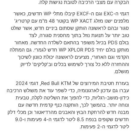
הבקרה עם מצבי הרכיבה לטובת נגישות קלה.
דגמי ה-EXC וגם ה-EXCF קיבלו מתלי WP חדשים, כאשר
מלפנים ישנו מזלג WP XACT בקוטר 48 מ"מ עם קרטריג'
סגור ובהם לראשונה הותקן שסתום ביניים חדש, אשר שולט
טוב יותר על תנועת נוזל בתוך מחסנית סגורה, לצד
בולם PDS בכיול משופר בהתאם לשלדה החדשה. מאחור
מותקן בולם יחיד WP XPLOR PDS חדש לגמרי. גם המתלה
הקדמי וגם האחורי, מציעים לראשונה יכולת כוונון לשיכוך
וההחזרה ללא כל צורך לשימוש בכלים וב'קליקים' לדיוק
מושלם.
בעזרת חטיבת המירוצים של Red Bull KTM, דגמי 2024
עברו גם עדכון לארגונומיה, כדי לשפר עוד את משולש הרכיבה
כידון-מושב-רגליות, כדי להפוך את השליטה לקלה, טבעית
ונוחה יותר. בהמשך לכך, הותקנה כנף קדמית חדשה עם
מבנה חדש להרחקת הבוץ והאבנים מהרדיאטור וכן מכלי דלק
חדשים שקופים בנפח 8.5 ליטר לדגמי ה-4 פעימות ו-9.0
ליטר לדגמי ה-2 פעימות.