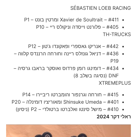
SÉBASTIEN LOEB RACING
#411 – Xavier de Soultrait ומרטין בונט – P1
#405 – פלורנט וייסדה וניקולס ריי – P10
TH-TRUCKS
#442 – אנריקו גאספרי ופאקונדו ג'טון – P12
#436 – דניאל גונזלס ריינה וחורחה הרננדס קלווה –
P19
#434 – דומינגו רומן פרדוס ואוסקר בראבו גרסיה –
DNF (נסיגה בשלב 8)
XTREMEPLUS
#415 – חורחה וגרנפור והומברטו ריביירו – P14
#401 – Shinsuke Umeda ומאוריציו דומינלה – P20
#410 – מישל סינטו ואלברטו ברטולדי – P2 (ניסיון)
ראלי דקר 2024