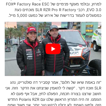
למרוץ, ובולמי מעקף פנימיים של FOX® Factory Race ESC
EVO 3.0, רכבי SLR RZR Pro R Factory מוכחים כעת
כמסוגלים לעמוד בדרישות של אירוע של כמעט 5,000 מייל.
"זה באמת שיאו של חלום", אמר קסבייר דה סולטרייט, נהג
SLR וזוכה דקר . "קשה לי להאמין שניצחנו את הדקר הזה. אני
חושב שרצנו בצורה חכמה, הפעלנו לחץ, אבל אף פעם לא
הגזמנו. זה היה המרוץ הראשון שלנו עם Polaris RZR החדש
הזה, ולמען האמת, לא יכולנו לבקש טוב יותר. אני מאוד שמח