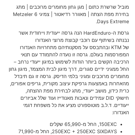
מוביל שרשרת כתום | מגן גחון מחומרים מרוכבים | מתג
בחירת מפת הצתה | מאוורר רדיאטור | צמיגי Metzeler 6
Days Extreme.
גרסת ה-HardEnduro הנה גרסה ייעודית וייחודית אשר
נבנתה בשיתוף עם רוכבי קבוצת מרוצי האנדורו
של KTM ובהתבסס על מסקנותיהם מתחרויות האנדורו
המפורסמות בעולם. גרסה זו נועדה להתמודד עם תנאי
הרכיבה הקשים ביותר הודות לשימוש במיגון ייעודי נרחב –
החל ממגיני ידיים סגורים, דרך מיגון לבית המצמד, מיגון גחון
מחומרים מרוכבים ומגיני בלמי הדיסק. גרסה זו גם תיבדל
מהאחרות באמצעות גרפיקת עיצוב מקורית, גריפים אפורים,
כרית כידון, מושב ייעודי, מתג לבחירת מפת ההצתה,
חישוקי DID עמידים ונאבות מאנודייז ועוד שלל אביזרים
ייעודיים. ד.ל.ב מוטוספורט מציע את כל משפחת דגמי
האנדורו:
150EXC, החל מ-65,990 שקלים
250EXC + 250EXC SIXDAYS, החל מ-71,990