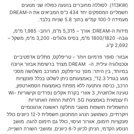
(113KW). לסוללה מחוברים בהנעה כפולה שני מנועים
חשמליים המספקים יחד 434 כ"ס המביאים את ה-DREAM
מעמידה ל-100 קמ"ש בתוך 5.8 שניות בלבד.
מידות ה-DREAM: אורך – 5,315 מ"מ, רוחב- 1,985 מ"מ,
גובה- 1800/1820 מ"מ, בסיס גלגלים- 3,200 מ"מ, משקל –
2,692 ק"ג.
אבזור: סופר פרמיום ויותר – טריפלקס, מתלים אדפטיביים
וטכנולוגיה עילית. ה- DREAM מצויד ברשימת אבזור ארוכה
במיוחד, בין היתר: מסך טריפלקס, המורכב משלושה מסכי
מגע בגודל 12.3", באמצעותם ניתן לשלוט בכלל פונקציות
הרכב, כניסה והתנעה ללא מפתח באמצעות הסמארטפון,
טעינה אלחוטית, 3 אזורי בקרת אקלים נפרדים וקישוריות Wi-
Fi עצמאית באמצעות 5G. דלתות ההזזה האחוריות
החשמליות חושפות מושבי מחלקה ראשונה ארגונומיים
ויוקרתיים, כשמושב הנהג המתכוונן חשמלית ל-12 כיוונים כולל
פונקציות חימום, אוורור ועיסוי, כולל גם חימום להגה. מושב
הנוסע הקדמי, הניתן לכיוון ל-6 כיוונים, ומושבי השורה השנייה,