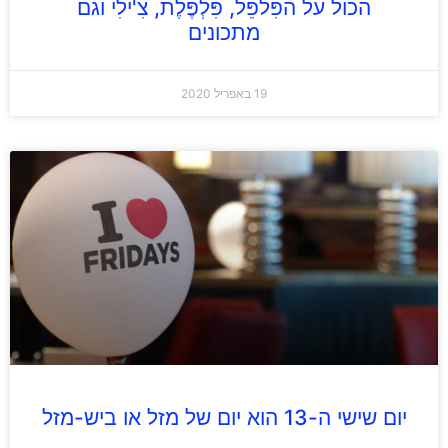
הכול על הפִּלפֵּל, פִּלְפֶּלֶת, צִ'ילִי וגם
מתכונים
19 באפריל 2020
יום שישי ה-13 הוא יום של מזל או ביש-מזל