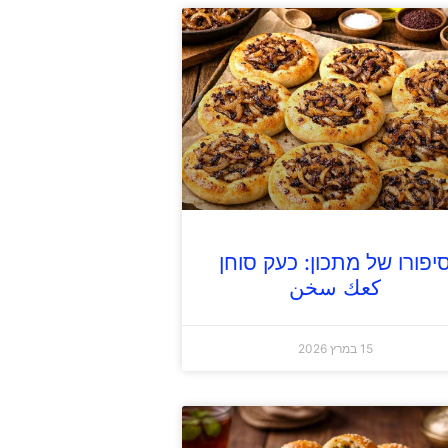
יפורו של מתכון: כעק סוחן
كعك سخن
15 במרץ 2026