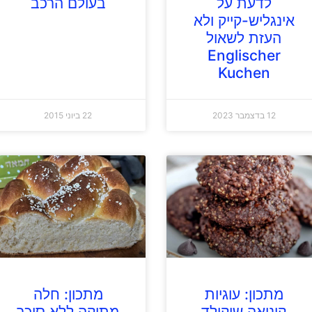
לדעת על
בעולם הרכב
אינגליש-קייק ולא
העזת לשאול
Englischer
Kuchen
12 בדצמבר 2023
22 ביוני 2015
מתכון: עוגיות
מתכון: חלה
קינואה שוקולד
מתוקה ללא סוכר